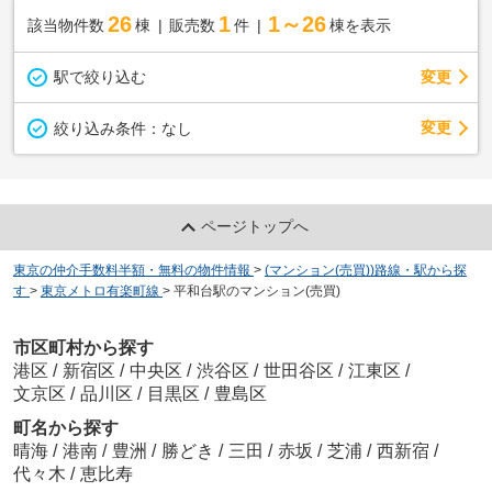
26
1
1～26
該当物件数
棟
販売数
件
棟を表示
駅で絞り込む
変更
変更
絞り込み条件：
なし
ページトップへ
東京の仲介手数料半額・無料の物件情報
>
(マンション(売買))路線・駅から探
す
>
東京メトロ有楽町線
>
平和台駅のマンション(売買)
市区町村から探す
港区
/
新宿区
/
中央区
/
渋谷区
/
世田谷区
/
江東区
/
文京区
/
品川区
/
目黒区
/
豊島区
町名から探す
晴海
/
港南
/
豊洲
/
勝どき
/
三田
/
赤坂
/
芝浦
/
西新宿
/
代々木
/
恵比寿