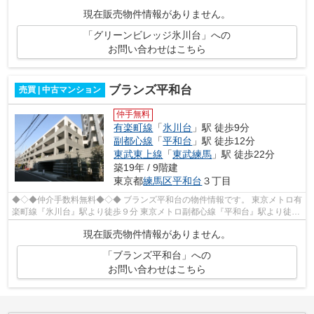
５０戸 ペット飼育可能（規約有）...
現在販売物件情報がありません。
「グリーンビレッジ氷川台」への
お問い合わせはこちら
ブランズ平和台
売買 | 中古マンション
仲手無料
有楽町線
「
氷川台
」駅 徒歩9分
副都心線
「
平和台
」駅 徒歩12分
東武東上線
「
東武練馬
」駅 徒歩22分
築19年 / 9階建
東京都
練馬区
平和台
３丁目
◆◇◆仲介手数料無料◆◇◆ ブランズ平和台の物件情報です。 東京メトロ有
楽町線『氷川台』駅より徒歩９分 東京メトロ副都心線『平和台』駅より徒歩
１２分 安心の２４時間セキュリティ対...
現在販売物件情報がありません。
「ブランズ平和台」への
お問い合わせはこちら