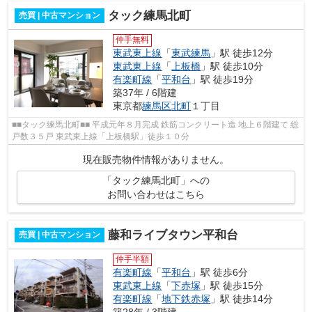
タック練馬北町
売買 | 中古マンション
仲手無料
東武東上線
「
東武練馬
」駅 徒歩12分
東武東上線
「
上板橋
」駅 徒歩10分
有楽町線
「
平和台
」駅 徒歩19分
築37年 / 6階建
東京都
練馬区
北町
１丁目
■■タック練馬北町■■ 平成元年８月完成 鉄筋コンクリート造 地上６階建て 総
戸数３５戸 東武東上線「上板橋駅」徒歩１０分
現在販売物件情報がありません。
「タック練馬北町」への
お問い合わせはこちら
藤和ライブタウン平和台
売買 | 中古マンション
仲手半額
有楽町線
「
平和台
」駅 徒歩6分
東武東上線
「
下赤塚
」駅 徒歩15分
有楽町線
「
地下鉄赤塚
」駅 徒歩14分
築28年 / 3階建