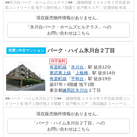
■■氷川台パーク・ホームズヒルテラス■■ 〇建物情報 ２００１年２月完成 鉄
筋コンクリート造 地下１階付地上７階建て 総戸数６３戸 〇交通情報 有楽町
線「氷川台駅」徒歩８分 ...
現在販売物件情報がありません。
「氷川台パーク・ホームズヒルテラス」への
お問い合わせはこちら
パーク・ハイム氷川台２丁目
売買 | 中古マンション
仲手無料
有楽町線
「
氷川台
」駅 徒歩12分
東武東上線
「
上板橋
」駅 徒歩14分
有楽町線
「
平和台
」駅 徒歩19分
築37年 / 4階建 地下1階
東京都
練馬区
氷川台
２丁目
■■パーク・ハイム氷川台２丁目■■ 〇建物情報 １９８９年５月完成 鉄筋コン
クリート造 地下１階付地上４階建て 総戸数６３戸 〇周辺施設 スーパーコモ
ディイイダ桜川店 ７１０...
現在販売物件情報がありません。
「パーク・ハイム氷川台２丁目」への
お問い合わせはこちら