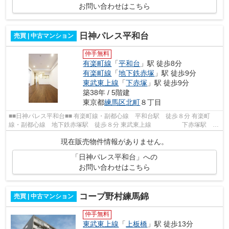
お問い合わせはこちら
日神パレス平和台
売買 | 中古マンション
仲手無料
有楽町線
「
平和台
」駅 徒歩8分
有楽町線
「
地下鉄赤塚
」駅 徒歩9分
東武東上線
「
下赤塚
」駅 徒歩9分
築38年 / 5階建
東京都
練馬区
北町
８丁目
■■日神パレス平和台■■ 有楽町線・副都心線 平和台駅 徒歩８分 有楽町
線・副都心線 地下鉄赤塚駅 徒歩８分 東武東上線 下赤塚駅 徒
歩１０分 総戸数３８戸 鉄筋コンクリ...
現在販売物件情報がありません。
「日神パレス平和台」への
お問い合わせはこちら
コープ野村練馬錦
売買 | 中古マンション
仲手無料
東武東上線
「
上板橋
」駅 徒歩13分