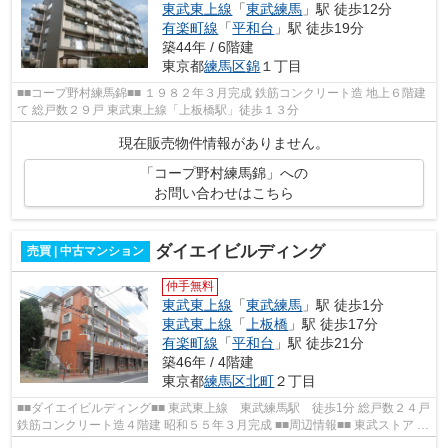
東武東上線
「
東武練馬
」駅 徒歩12分
有楽町線
「
平和台
」駅 徒歩19分
築44年 / 6階建
東京都
練馬区
錦
１丁目
■■コープ野村練馬錦■■ １９８２年３月完成 鉄筋コンクリート造 地上６階建
て 総戸数２９戸 東武東上線「上板橋駅」徒歩１３分
現在販売物件情報がありません。
「コープ野村練馬錦」への
お問い合わせはこちら
ダイエイビルディング
売買 | 中古マンション
仲手無料
東武東上線
「
東武練馬
」駅 徒歩1分
東武東上線
「
上板橋
」駅 徒歩17分
有楽町線
「
平和台
」駅 徒歩21分
築46年 / 4階建
東京都
練馬区
北町
２丁目
■■ダイエイビルディング■■ 東武東上線 東武練馬駅 徒歩1分 総戸数２４戸
鉄筋コンクリート造４階建 昭和５５年３月完成 ■■周辺情報■■ 東武ストア フ
エンテ練馬店 しろた内科・胃...