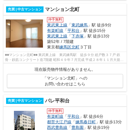
マンション北町
売買 | 中古マンション
仲手無料
東武東上線
「
東武練馬
」駅 徒歩9分
有楽町線
「
平和台
」駅 徒歩15分
東武東上線
「
下赤塚
」駅 徒歩13分
築52年 / 7階建
東京都
練馬区
北町
３丁目
■■マンション北町■■ 東武東上線 東武練馬駅 徒歩９分 総戸数３７戸 鉄
骨・鉄筋コンクリート造7階建 昭和４９年７月完成 平成２８年１１月大規模
修繕工事済 ■■周辺情報■■ セブン...
現在販売物件情報がありません。
「マンション北町」への
お問い合わせはこちら
パレ平和台
売買 | 中古マンション
仲手無料
有楽町線
「
平和台
」駅 徒歩6分
都営大江戸線
「
練馬春日町
」駅 徒歩13分
西武豊島線
「
豊島園
」駅 徒歩19分