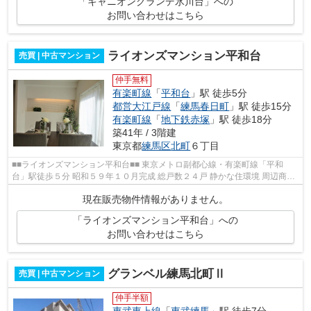
「キャニオングランデ氷川台」への
お問い合わせはこちら
ライオンズマンション平和台
売買 | 中古マンション
仲手無料
有楽町線
「
平和台
」駅 徒歩5分
都営大江戸線
「
練馬春日町
」駅 徒歩15分
有楽町線
「
地下鉄赤塚
」駅 徒歩18分
築41年 / 3階建
東京都
練馬区
北町
６丁目
■■ライオンズマンション平和台■■ 東京メトロ副都心線・有楽町線「平和
台」駅徒歩５分 昭和５９年１０月完成 総戸数２４戸 静かな住環境 周辺商業
施設多数あり リノレイズならす...
現在販売物件情報がありません。
「ライオンズマンション平和台」への
お問い合わせはこちら
グランベル練馬北町Ⅱ
売買 | 中古マンション
仲手半額