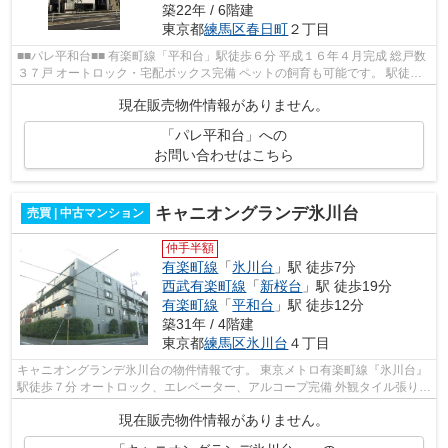
築22年 / 6階建
東京都
練馬区
春日町
２丁目
■■パレ平和台■■ 有楽町線「平和台」駅徒歩６分 平成１６年４月完成 総戸数
３７戸 オートロック・宅配ボックス完備 ペットの飼育も可能です。 駅徒歩
６分の駅近立地 リノレイズ...
現在販売物件情報がありません。
「パレ平和台」への
お問い合わせはこちら
キャニオングランデ氷川台
売買 | 中古マンション
仲手半額
有楽町線
「
氷川台
」駅 徒歩7分
西武有楽町線
「
新桜台
」駅 徒歩19分
有楽町線
「
平和台
」駅 徒歩12分
築31年 / 4階建
東京都
練馬区
氷川台
４丁目
キャニオングランデ氷川台の物件情報です。 東京メトロ有楽町線『氷川台』
駅徒歩７分 オートロック、エレベーター、アルコープ完備 外観タイル張り
練馬氷川台郵便局徒歩５分 コ...
現在販売物件情報がありません。