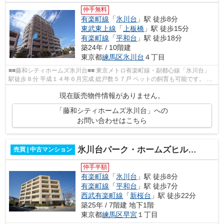
仲手無料
有楽町線
「
氷川台
」駅 徒歩8分
東武東上線
「
上板橋
」駅 徒歩15分
有楽町線
「
平和台
」駅 徒歩18分
築24年 / 10階建
東京都
練馬区
氷川台
４丁目
■■藤和シティホームズ氷川台■■ 東京メトロ有楽町線・副都心線「氷川台」
駅徒歩８分 平成１４年６月完成 総戸数５７戸 ペットの飼育も可能です。 駅
徒歩８分の好立地。 「城北公...
現在販売物件情報がありません。
「藤和シティホームズ氷川台」への
お問い合わせはこちら
氷川台パーク・ホームズヒルテラス
売買 | 中古マンション
仲手半額
有楽町線
「
氷川台
」駅 徒歩8分
有楽町線
「
平和台
」駅 徒歩7分
西武有楽町線
「
新桜台
」駅 徒歩22分
築25年 / 7階建 地下1階
東京都
練馬区
早宮
１丁目