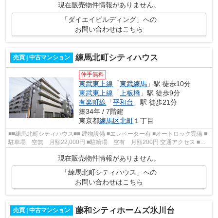
現在販売物件情報がありません。
「ダイエイビルディング」への
お問い合わせはこちら
練馬北町シティハウス
売買 | 中古マンション
仲手無料
東武東上線
「
東武練馬
」駅 徒歩10分
東武東上線
「
上板橋
」駅 徒歩9分
有楽町線
「
平和台
」駅 徒歩21分
築34年 / 7階建
東京都
練馬区
北町
１丁目
■■練馬北町シティハウス■■ 建物設備 ■エレベーター有 ■オートロック完備 ■
駐車場 空無 月額22,000円 ■駐輪場 空有 月額200円 交通アクセス ■東
武東上線 東武練馬駅 徒歩１０...
現在販売物件情報がありません。
「練馬北町シティハウス」への
お問い合わせはこちら
藤和シティホームズ氷川台
売買 | 中古マンション