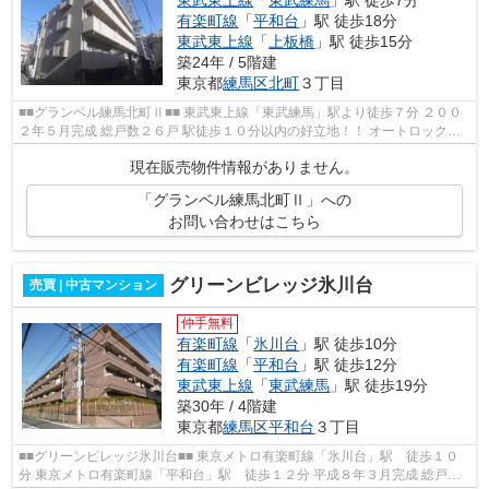
東武東上線
「
東武練馬
」駅 徒歩7分
有楽町線
「
平和台
」駅 徒歩18分
東武東上線
「
上板橋
」駅 徒歩15分
築24年 / 5階建
東京都
練馬区
北町
３丁目
■■グランベル練馬北町Ⅱ■■ 東武東上線「東武練馬」駅より徒歩７分 ２００
２年５月完成 総戸数２６戸 駅徒歩１０分以内の好立地！！ オートロックや
宅配ボックスなど設備も充実♪ ...
現在販売物件情報がありません。
「グランベル練馬北町Ⅱ」への
お問い合わせはこちら
グリーンビレッジ氷川台
売買 | 中古マンション
仲手無料
有楽町線
「
氷川台
」駅 徒歩10分
有楽町線
「
平和台
」駅 徒歩12分
東武東上線
「
東武練馬
」駅 徒歩19分
築30年 / 4階建
東京都
練馬区
平和台
３丁目
■■グリーンビレッジ氷川台■■ 東京メトロ有楽町線「氷川台」駅 徒歩１０
分 東京メトロ有楽町線「平和台」駅 徒歩１２分 平成８年３月完成 総戸数