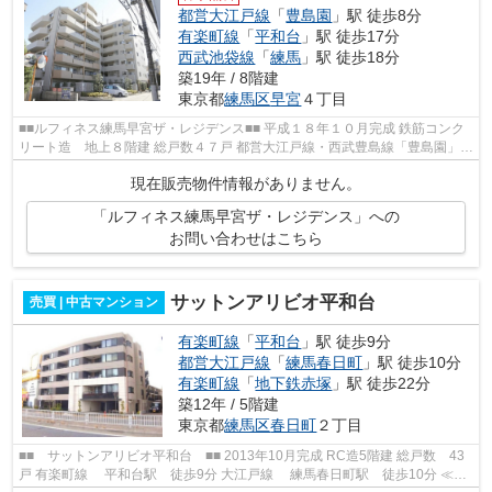
都営大江戸線
「
豊島園
」駅 徒歩8分
有楽町線
「
平和台
」駅 徒歩17分
西武池袋線
「
練馬
」駅 徒歩18分
築19年 / 8階建
東京都
練馬区
早宮
４丁目
■■ルフィネス練馬早宮ザ・レジデンス■■ 平成１８年１０月完成 鉄筋コンク
リート造 地上８階建 総戸数４７戸 都営大江戸線・西武豊島線「豊島園」駅
より徒歩８分 東京メトロ有楽町線...
現在販売物件情報がありません。
「ルフィネス練馬早宮ザ・レジデンス」への
お問い合わせはこちら
サットンアリビオ平和台
売買 | 中古マンション
有楽町線
「
平和台
」駅 徒歩9分
都営大江戸線
「
練馬春日町
」駅 徒歩10分
有楽町線
「
地下鉄赤塚
」駅 徒歩22分
築12年 / 5階建
東京都
練馬区
春日町
２丁目
■■ サットンアリビオ平和台 ■■ 2013年10月完成 RC造5階建 総戸数 43
戸 有楽町線 平和台駅 徒歩9分 大江戸線 練馬春日町駅 徒歩10分 ≪共