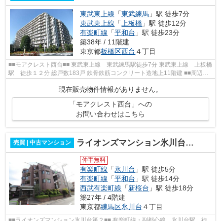
東武東上線
「
東武練馬
」駅 徒歩7分
東武東上線
「
上板橋
」駅 徒歩12分
有楽町線
「
平和台
」駅 徒歩23分
築38年 / 11階建
東京都
板橋区
西台
４丁目
■■モアクレスト西台■■ 東武東上線 東武練馬駅徒歩7分 東武東上線 上板橋
駅 徒歩１２分 総戸数183戸 鉄骨鉄筋コンクリート造地上11階建 ■■周辺情
報■■ セブンイレブン おおたき歯...
現在販売物件情報がありません。
「モアクレスト西台」への
お問い合わせはこちら
ライオンズマンション氷川台第２
売買 | 中古マンション
仲手無料
有楽町線
「
氷川台
」駅 徒歩5分
有楽町線
「
平和台
」駅 徒歩14分
西武有楽町線
「
新桜台
」駅 徒歩18分
築27年 / 4階建
東京都
練馬区
氷川台
４丁目
■■ライオンズマンション氷川台第２■■ 有楽町線・副都心線 氷川台駅 徒