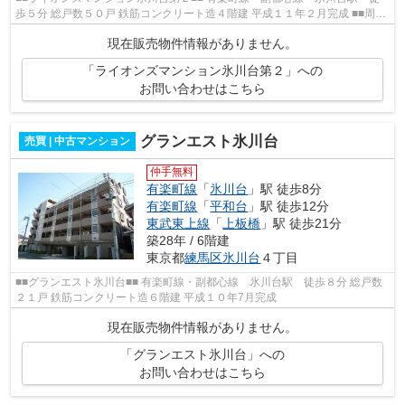
歩５分 総戸数５０戸 鉄筋コンクリート造４階建 平成１１年２月完成 ■■周辺
情報■■ コモディイイダ氷川台店 ...
現在販売物件情報がありません。
「ライオンズマンション氷川台第２」への
お問い合わせはこちら
グランエスト氷川台
売買 | 中古マンション
仲手無料
有楽町線
「
氷川台
」駅 徒歩8分
有楽町線
「
平和台
」駅 徒歩12分
東武東上線
「
上板橋
」駅 徒歩21分
築28年 / 6階建
東京都
練馬区
氷川台
４丁目
■■グランエスト氷川台■■ 有楽町線・副都心線 氷川台駅 徒歩８分 総戸数
２１戸 鉄筋コンクリート造６階建 平成１０年7月完成
現在販売物件情報がありません。
「グランエスト氷川台」への
お問い合わせはこちら