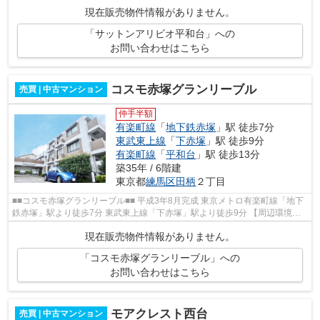
用施設≫ オートロック 配BOX 駐輪場...
現在販売物件情報がありません。
「サットンアリビオ平和台」への
お問い合わせはこちら
コスモ赤塚グランリーブル
売買 | 中古マンション
仲手半額
有楽町線
「
地下鉄赤塚
」駅 徒歩7分
東武東上線
「
下赤塚
」駅 徒歩9分
有楽町線
「
平和台
」駅 徒歩13分
築35年 / 6階建
東京都
練馬区
田柄
２丁目
■■コスモ赤塚グランリーブル■■ 平成3年8月完成 東京メトロ有楽町線「地下
鉄赤塚」駅より徒歩7分 東武東上線「下赤塚」駅より徒歩9分 【周辺環境】
練馬区立田柄小学校 練馬区立田柄...
現在販売物件情報がありません。
「コスモ赤塚グランリーブル」への
お問い合わせはこちら
モアクレスト西台
売買 | 中古マンション