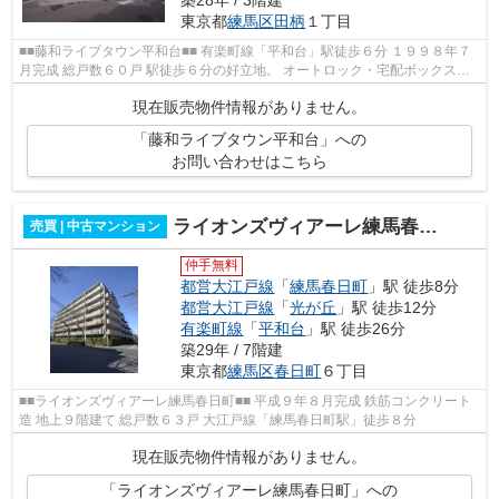
東京都
練馬区
田柄
１丁目
■■藤和ライブタウン平和台■■ 有楽町線「平和台」駅徒歩６分 １９９８年７
月完成 総戸数６０戸 駅徒歩６分の好立地。 オートロック・宅配ボックス完
備 駐車場もあります。（空無）
現在販売物件情報がありません。
「藤和ライブタウン平和台」への
お問い合わせはこちら
ライオンズヴィアーレ練馬春日町
売買 | 中古マンション
仲手無料
都営大江戸線
「
練馬春日町
」駅 徒歩8分
都営大江戸線
「
光が丘
」駅 徒歩12分
有楽町線
「
平和台
」駅 徒歩26分
築29年 / 7階建
東京都
練馬区
春日町
６丁目
■■ライオンズヴィアーレ練馬春日町■■ 平成９年８月完成 鉄筋コンクリート
造 地上９階建て 総戸数６３戸 大江戸線「練馬春日町駅」徒歩８分
現在販売物件情報がありません。
「ライオンズヴィアーレ練馬春日町」への