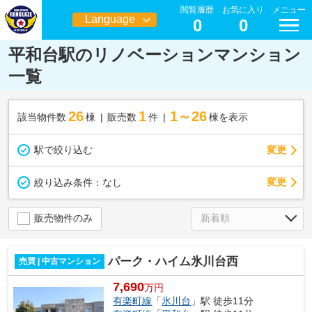
閲覧履歴
お気に入り
メニュー
Language
0
0
日本語
平和台駅のリノベーションマンション
一覧
26
1
1～26
該当物件数
棟
販売数
件
棟を表示
駅で絞り込む
変更
変更
絞り込み条件：
なし
販売物件のみ
パーク・ハイム氷川台西
売買 | 中古マンション
7,690
万円
有楽町線
「
氷川台
」駅 徒歩11分