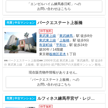
「エンゼルハイム練馬春日町」への
お問い合わせはこちら
パークエステート上板橋
売買 | 中古マンション
仲手無料
東武東上線
「
東武練馬
」駅 徒歩8分
東武東上線
「
上板橋
」駅 徒歩9分
有楽町線
「
平和台
」駅 徒歩24分
築30年 / 14階建
東京都
板橋区
若木
１丁目
■■パークエステート上板橋■■ 1996年完成 東武東上線「東武練馬」駅 徒歩8
分 東武東上線「上板橋」駅 徒歩9分 総戸数298戸の大規模マンション 敷地南
側に公園あり 共用施設にキッズル...
現在販売物件情報がありません。
「パークエステート上板橋」への
お問い合わせはこちら
ルフィネス練馬早宮ザ・レジデンス
売買 | 中古マンション
仲手無料