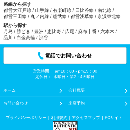
路線から探す
都営大江戸線
/
山手線
/
有楽町線
/
日比谷線
/
南北線
/
都営三田線
/
丸ノ内線
/
総武線
/
都営浅草線
/
京浜東北線
駅から探す
月島
/
勝どき
/
豊洲
/
恵比寿
/
広尾
/
麻布十番
/
六本木
/
品川
/
白金高輪
/
渋谷
電話でお問い合わせ
営業時間：
am10：00～pm19：00
定休日：
水曜日・第2・4火曜日
ホーム
会社概要
お問い合わせ
来店予約
プライバシーポリシー
利用規約
アクセスマップ
PCサイト