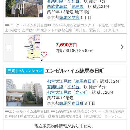
有楽町線
「
平和台
」駅 徒歩11分
西武豊島線
「
豊島園
」駅 徒歩21分
築29年 / 3階建 地下1階
東京都
練馬区
早宮
１丁目
■■パーク・ハイム氷川台西■■ 1997年4月築 鉄筋コンクリート造地下1階付地
上3階建て 総戸数31戸 東京メトロ副都心線「氷川台」駅徒歩11分 東京メト
ロ有楽町線「氷川台」駅徒歩11分 ...
7,690
万
円
2階 / 3LDK / 85.82㎡
エンゼルハイム練馬春日町
売買 | 中古マンション
都営大江戸線
「
練馬春日町
」駅 徒歩2分
有楽町線
「
平和台
」駅 徒歩16分
都営大江戸線
「
光が丘
」駅 徒歩20分
築27年 / 9階建
東京都
練馬区
春日町
３丁目
■■エンゼルハイム練馬春日町■■ 1999年2月築 鉄筋コンクリート造地上9階建
総戸数41戸 都営大江戸線 練馬春日町駅徒歩2分 【周辺環境】 ローソン 練
馬春日町三丁目店 ドラッグスト...
現在販売物件情報がありません。