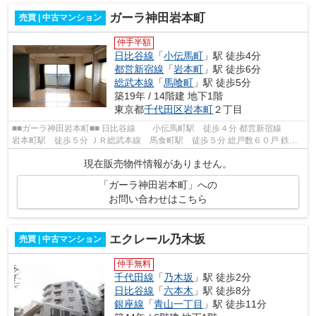
ガーラ神田岩本町
売買 | 中古マンション
仲手半額
日比谷線
「
小伝馬町
」駅 徒歩4分
都営新宿線
「
岩本町
」駅 徒歩6分
総武本線
「
馬喰町
」駅 徒歩5分
築19年 / 14階建 地下1階
東京都
千代田区
岩本町
２丁目
■■ガーラ神田岩本町■■ 日比谷線 小伝馬町駅 徒歩４分 都営新宿線
岩本町駅 徒歩５分 ＪＲ総武本線 馬食町駅 徒歩５分 総戸数６０戸 鉄筋
コンクリート造１４階地下1階建 平...
現在販売物件情報がありません。
「ガーラ神田岩本町」への
お問い合わせはこちら
エクレール乃木坂
売買 | 中古マンション
仲手無料
千代田線
「
乃木坂
」駅 徒歩2分
日比谷線
「
六本木
」駅 徒歩8分
銀座線
「
青山一丁目
」駅 徒歩11分