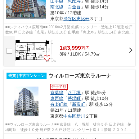
山手線
「
恵比寿
」駅 徒歩14分
南北線
「
白金台
」駅 徒歩14分
築10年 / 12階建
東京都
渋谷区
恵比寿
３丁目
■■シティハウス広尾南■■ 2016年2月築 鉄筋コンクリート造地上12階建 総戸
数90戸 日比谷線「広尾」駅徒歩10分 山手線「恵比寿」駅徒歩14分 南北線・
三田線「白金台」駅徒歩14分 オ...
1
3,999
億
万
円
8階 / 1LDK / 54.79㎡
ウィルローズ東京ラルーナ
売買 | 中古マンション
仲手半額
京葉線
「
八丁堀
」駅 徒歩5分
東西線
「
茅場町
」駅 徒歩10分
有楽町線
「
新富町
」駅 徒歩12分
築21年 / 11階建
東京都
中央区
新川
２丁目
■■ウィルローズ東京ラルーナ■■ 京葉線 八丁堀駅 徒歩５分 日比谷線 茅
場町駅 徒歩１０分 総戸数２６戸 鉄筋コンクリート造１１階建 ２００４年
１１月完成