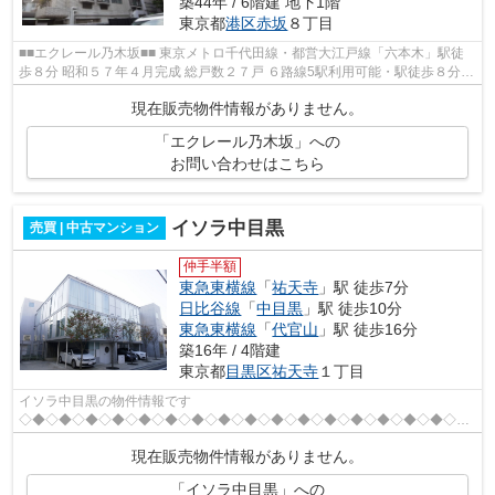
築44年 / 6階建 地下1階
東京都
港区
赤坂
８丁目
■■エクレール乃木坂■■ 東京メトロ千代田線・都営大江戸線「六本木」駅徒
歩８分 昭和５７年４月完成 総戸数２７戸 ６路線5駅利用可能・駅徒歩８分の
好立地です。 東京ミッドタウン...
現在販売物件情報がありません。
「エクレール乃木坂」への
お問い合わせはこちら
イソラ中目黒
売買 | 中古マンション
仲手半額
東急東横線
「
祐天寺
」駅 徒歩7分
日比谷線
「
中目黒
」駅 徒歩10分
東急東横線
「
代官山
」駅 徒歩16分
築16年 / 4階建
東京都
目黒区
祐天寺
１丁目
イソラ中目黒の物件情報です
◇◆◇◆◇◆◇◆◇◆◇◆◇◆◇◆◇◆◇◆◇◆◇◆◇◆◇◆◇◆◇◆◇◆
平成 ２２ 年 ５ 月築 総戸数 ４６ 戸 地上 ４ 階建 東急東横線 祐天寺駅 徒歩
現在販売物件情報がありません。
7分 東急東横線 中目黒駅 徒歩10分...
「イソラ中目黒」への