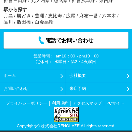
都営三田線
/
丸ノ内線
/
総武線
/
都営浅草線
/
東西線
駅から探す
月島
/
勝どき
/
豊洲
/
恵比寿
/
広尾
/
麻布十番
/
六本木
/
品川
/
飯田橋
/
白金高輪
電話でお問い合わせ
営業時間：
am10：00～pm19：00
定休日：
水曜日・第2・4火曜日
ホーム
会社概要
お問い合わせ
来店予約
プライバシーポリシー
利用規約
アクセスマップ
PCサイト
Copyright(c) 株式会社RENOLAZE All rights reserved.