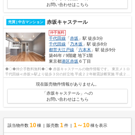
お問い合わせはこちら
赤坂キャステール
売買 | 中古マンション
仲手無料
千代田線
「
赤坂
」駅 徒歩3分
千代田線
「
乃木坂
」駅 徒歩8分
都営大江戸線
「
六本木
」駅 徒歩9分
築46年 / 9階建 地下1階
東京都
港区
赤坂
６丁目
◆◇◆仲介手数料無料◆◇◆ 赤坂キャステールの物件情報です。 東京メトロ
千代田線≪赤坂≫駅より徒歩３分の好立地 平成２２年耐震診断実施 平成２５
年耐震補強工事完了 平成２７年大規...
現在販売物件情報がありません。
「赤坂キャステール」への
お問い合わせはこちら
10
1
1～10
該当物件数
棟
販売数
件
棟を表示