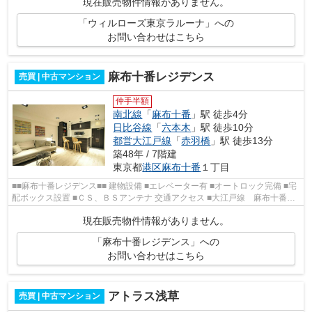
現在販売物件情報がありません。
「ウィルローズ東京ラルーナ」への
お問い合わせはこちら
麻布十番レジデンス
売買 | 中古マンション
仲手半額
南北線
「
麻布十番
」駅 徒歩4分
日比谷線
「
六本木
」駅 徒歩10分
都営大江戸線
「
赤羽橋
」駅 徒歩13分
築48年 / 7階建
東京都
港区
麻布十番
１丁目
■■麻布十番レジデンス■■ 建物設備 ■エレベーター有 ■オートロック完備 ■宅
配ボックス設置 ■ＣＳ、ＢＳアンテナ 交通アクセス ■大江戸線 麻布十番
駅 徒歩４分 ■南北線 麻布十番...
現在販売物件情報がありません。
「麻布十番レジデンス」への
お問い合わせはこちら
アトラス浅草
売買 | 中古マンション