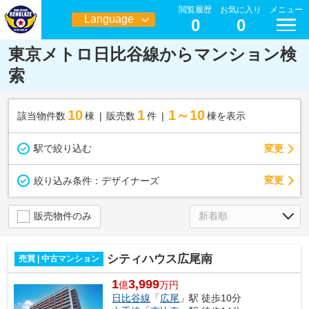
閲覧履歴
お気に入り
メニュー
Language
0
0
日本語
東京メトロ日比谷線からマンション検
索
10
1
1～10
該当物件数
棟
販売数
件
棟を表示
駅で絞り込む
変更
変更
絞り込み条件：
デザイナーズ
販売物件のみ
シティハウス広尾南
売買 | 中古マンション
1
3,999
億
万円
日比谷線
「
広尾
」駅 徒歩10分