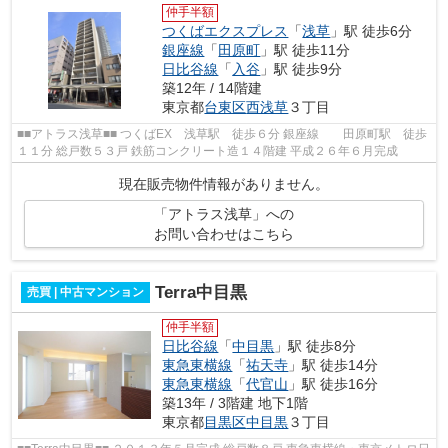
仲手半額
つくばエクスプレス
「
浅草
」駅 徒歩6分
銀座線
「
田原町
」駅 徒歩11分
日比谷線
「
入谷
」駅 徒歩9分
築12年 / 14階建
東京都
台東区
西浅草
３丁目
■■アトラス浅草■■ つくばEX 浅草駅 徒歩６分 銀座線 田原町駅 徒歩
１１分 総戸数５３戸 鉄筋コンクリート造１４階建 平成２６年６月完成
現在販売物件情報がありません。
「アトラス浅草」への
お問い合わせはこちら
Terra中目黒
売買 | 中古マンション
仲手半額
日比谷線
「
中目黒
」駅 徒歩8分
東急東横線
「
祐天寺
」駅 徒歩14分
東急東横線
「
代官山
」駅 徒歩16分
築13年 / 3階建 地下1階
東京都
目黒区
中目黒
３丁目