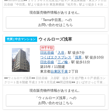
■■Terra中目黒■■ ２０１３年５月完成 総戸数８戸 東急東横線・東京メトロ日
比谷線『中目黒』駅より徒歩８分 東急東横線『祐天寺』駅より徒歩１４分 オ
ートロック、宅配ボックス完備...
現在販売物件情報がありません。
「Terra中目黒」への
お問い合わせはこちら
ウィルローズ浅草
売買 | 中古マンション
仲手半額
日比谷線
「
入谷
」駅 徒歩7分
つくばエクスプレス
「
浅草
」駅 徒歩10分
日比谷線
「
三ノ輪
」駅 徒歩11分
築15年 / 11階建
東京都
台東区
千束
２丁目
■■ウィルローズ浅草■■ 日比谷線 入谷駅 徒歩７分 総戸数４０戸 鉄筋コン
クリート造８階建 平成２３年３月完成 ■■周辺情報■■ まいばすけっと千束3
丁目店 肉のハナマサ千束店 まい...
現在販売物件情報がありません。
「ウィルローズ浅草」への
お問い合わせはこちら