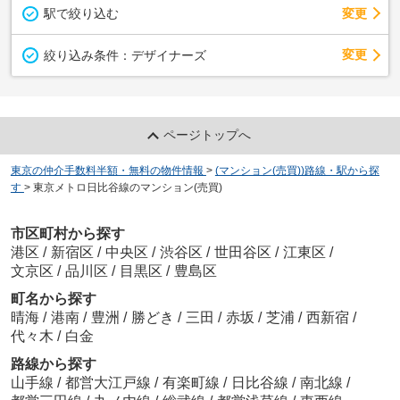
駅で絞り込む
変更
変更
絞り込み条件：
デザイナーズ
ページトップへ
東京の仲介手数料半額・無料の物件情報
>
(マンション(売買))路線・駅から探
す
>
東京メトロ日比谷線のマンション(売買)
市区町村から探す
港区
/
新宿区
/
中央区
/
渋谷区
/
世田谷区
/
江東区
/
文京区
/
品川区
/
目黒区
/
豊島区
町名から探す
晴海
/
港南
/
豊洲
/
勝どき
/
三田
/
赤坂
/
芝浦
/
西新宿
/
代々木
/
白金
路線から探す
山手線
/
都営大江戸線
/
有楽町線
/
日比谷線
/
南北線
/