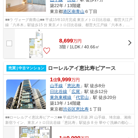
築22年 / 13階建
東京都
港区
南青山
６丁目
■■ラ ヴォーグ南青山■■ 平成15年10月完成 東京メトロ日比谷線、都営大江戸
線「六本木」駅徒歩15 分 東京メトロ日比谷線、都営大江戸線「六本木」駅
徒歩15 分 JR 山手線、埼京線、湘...
8,699
万
円
3階 / 1LDK / 40.66㎡
ローレルアイ恵比寿ピアース
売買 | 中古マンション
1
9,999
億
万円
山手線
「
恵比寿
」駅 徒歩8分
日比谷線
「
広尾
」駅 徒歩12分
東急東横線
「
代官山
」駅 徒歩20分
築13年 / 14階建
東京都
渋谷区
恵比寿
１丁目
■■ローレルアイ恵比寿ピアース■■ 平成25年1月築 JR 山手線、埼京線、湘南
新宿ライン、東京メトロ日比谷線「恵比寿」駅徒歩 8 分 華やぐ洗練の都心
『恵比寿』 『渋谷』『代官山』『...