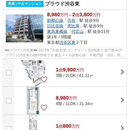
プラウド渋谷東
売買 | 中古マンション
8,980
2
3,800
万円～
億
万円
副都心線
「
渋谷
」駅 徒歩9分
日比谷線
「
恵比寿
」駅 徒歩9分
東急東横線
「
代官山
」駅 徒歩11分
築1年 / 9階建
東京都
渋谷区
東
２丁目
■■プラウド渋谷東■■ 2025年7月築 鉄筋コンクリート造9階建て 総戸数48戸
プラウド渋谷東の物件情報です 東京メトロ副都心線・半蔵門線「渋谷」駅徒
歩9分 東京メトロ日比谷線「恵比...
1
9,900
億
万
円
3階 / 2LDK / 61.11㎡
8,980
万
円
4階 / 1LDK / 31.34㎡
1
880
億
万
円