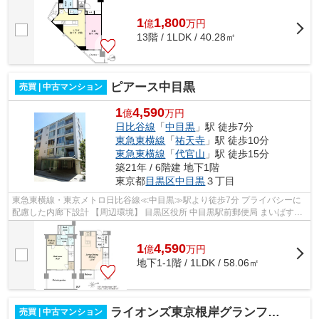
東急東...
1
1,800
億
万
円
13階 / 1LDK / 40.28㎡
ピアース中目黒
売買 | 中古マンション
1
4,590
億
万円
日比谷線
「
中目黒
」駅 徒歩7分
東急東横線
「
祐天寺
」駅 徒歩10分
東急東横線
「
代官山
」駅 徒歩15分
築21年 / 6階建 地下1階
東京都
目黒区
中目黒
３丁目
東急東横線・東京メトロ日比谷線≪中目黒≫駅より徒歩7分 プライバシーに
配慮した内廊下設計 【周辺環境】 目黒区役所 中目黒駅前郵便局 まいばすけ
っと 目黒中央中学校 中目黒小学校
1
4,590
億
万
円
地下1-1階 / 1LDK / 58.06㎡
ライオンズ東京根岸グランフォート
売買 | 中古マンション