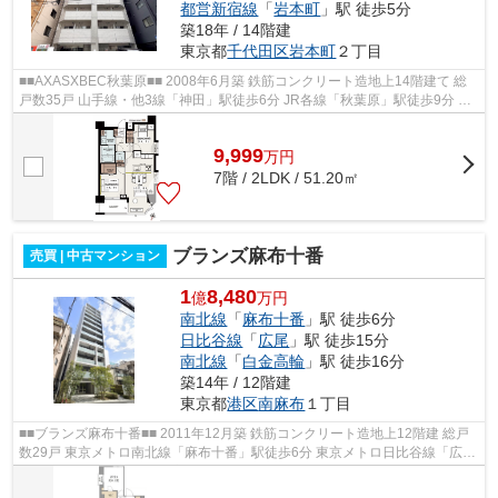
都営新宿線
「
岩本町
」駅 徒歩5分
築18年 / 14階建
東京都
千代田区
岩本町
２丁目
■■AXASXBEC秋葉原■■ 2008年6月築 鉄筋コンクリート造地上14階建て 総
戸数35戸 山手線・他3線「神田」駅徒歩6分 JR各線「秋葉原」駅徒歩9分 都
営新宿線「岩本町」駅徒歩5分 銀座線・...
9,999
万
円
7階 / 2LDK / 51.20㎡
ブランズ麻布十番
売買 | 中古マンション
1
8,480
億
万円
南北線
「
麻布十番
」駅 徒歩6分
日比谷線
「
広尾
」駅 徒歩15分
南北線
「
白金高輪
」駅 徒歩16分
築14年 / 12階建
東京都
港区
南麻布
１丁目
■■ブランズ麻布十番■■ 2011年12月築 鉄筋コンクリート造地上12階建 総戸
数29戸 東京メトロ南北線「麻布十番」駅徒歩6分 東京メトロ日比谷線「広
尾」駅徒歩15分 東急不動産(株) 旧...