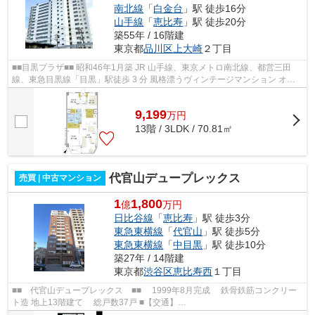
南北線
「
白金台
」駅 徒歩16分
山手線
「
恵比寿
」駅 徒歩20分
築55年 / 16階建
東京都
品川区
上大崎
２丁目
■■目黒プラザ■■ 昭和46年1月築 JR 山手線、東京メトロ南北線、都営三田
線、東急目黒線「目黒」駅徒歩 3 分 風格漂うヴィンテージマンション オー
トロック 防犯カメラ 不在時も便利...
9,199
万
円
13階 / 3LDK / 70.81㎡
代官山デュープレックス
売買 | 中古マンション
1
1,800
億
万円
日比谷線
「
恵比寿
」駅 徒歩3分
東急東横線
「
代官山
」駅 徒歩5分
東急東横線
「
中目黒
」駅 徒歩10分
築27年 / 14階建
東京都
渋谷区
恵比寿西
１丁目
■■ 代官山デュープレックス ■■ 1999年8月完成 鉄骨鉄筋コンクリー
ト造 地上13階建て 総戸数37戸 ■【交通】
━━━━━━━━━━━━━━━ JR山手線等【恵比寿】駅より徒歩6分