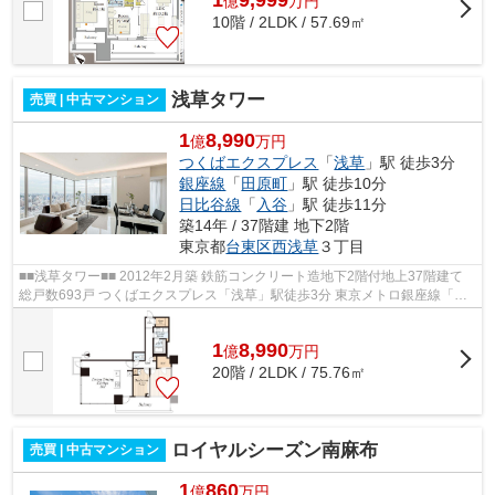
1
9,999
億
万
円
10階 / 2LDK / 57.69㎡
浅草タワー
売買 | 中古マンション
1
8,990
億
万円
つくばエクスプレス
「
浅草
」駅 徒歩3分
銀座線
「
田原町
」駅 徒歩10分
日比谷線
「
入谷
」駅 徒歩11分
築14年 / 37階建 地下2階
東京都
台東区
西浅草
３丁目
■■浅草タワー■■ 2012年2月築 鉄筋コンクリート造地下2階付地上37階建て
総戸数693戸 つくばエクスプレス「浅草」駅徒歩3分 東京メトロ銀座線「田
原町」駅徒歩10分 東京メトロ日比谷...
1
8,990
億
万
円
20階 / 2LDK / 75.76㎡
ロイヤルシーズン南麻布
売買 | 中古マンション
1
860
億
万円