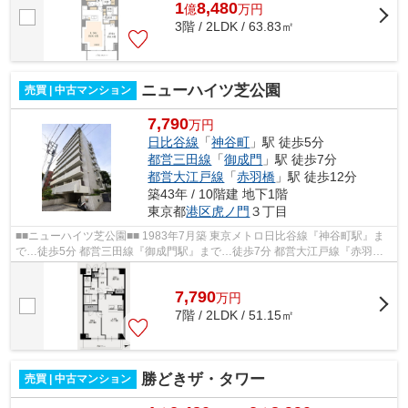
1
8,480
億
万
円
3階 / 2LDK / 63.83㎡
ニューハイツ芝公園
売買 | 中古マンション
7,790
万円
日比谷線
「
神谷町
」駅 徒歩5分
都営三田線
「
御成門
」駅 徒歩7分
都営大江戸線
「
赤羽橋
」駅 徒歩12分
築43年 / 10階建 地下1階
東京都
港区
虎ノ門
３丁目
■■ニューハイツ芝公園■■ 1983年7月築 東京メトロ日比谷線『神谷町駅』ま
で…徒歩5分 都営三田線『御成門駅』まで…徒歩7分 都営大江戸線『赤羽橋
駅』まで…徒歩12分 学区／港区立御成...
7,790
万
円
7階 / 2LDK / 51.15㎡
勝どきザ・タワー
売買 | 中古マンション