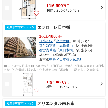
1
6,990
億
万
円
46階 / 2LDK / 80.48㎡
エフローレ日本橋
売買 | 中古マンション
1
3,480
億
万円
日比谷線
「
小伝馬町
」駅 徒歩3分
都営新宿線
「
馬喰横山
」駅 徒歩3分
都営浅草線
「
東日本橋
」駅 徒歩5分
築23年 / 13階建 地下1階
東京都
中央区
日本橋大伝馬町
■■エフローレ日本橋■■ 2002年9月17日(平成14年9月17日)築 東京メトロ日比
谷線「小伝馬町」駅徒歩 3 分 都営新宿線「馬喰横山」駅徒歩 3 分 都営浅草
線「東日本橋」駅徒歩 5 分 東京...
1
3,480
億
万
円
8階 / 2LDK / 57.91㎡
オリエンタル南麻布
売買 | 中古マンション