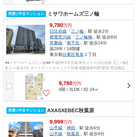
ミサワホームズ三ノ輪
売買 | 中古マンション
9,780
万円
日比谷線
「
三ノ輪
」駅 徒歩2分
都電荒川線
「
三ノ輪橋
」駅 徒歩8分
常磐線
「
南千住
」駅 徒歩14分
築28年 / 14階建
東京都
台東区
竜泉
２丁目
■■ミサワホームズ三ノ輪■■ 平成9年9月完成 東京メトロ日比谷線【三ノ輪】
駅より徒歩2分 オートロックセキュリテ完備 複数線路利用 駅前 周辺施設が
充実、生活便利な立地です。 【...
9,780
万
円
4階 / 3LDK / 82.24㎡
AXASXEBEC秋葉原
売買 | 中古マンション
9,999
万円
山手線
「
神田
」駅 徒歩6分
山手線
「
秋葉原
」駅 徒歩9分