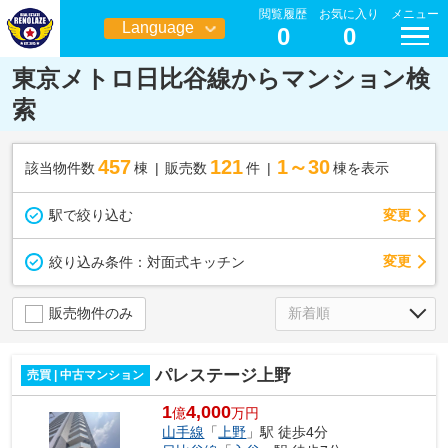
閲覧履歴
お気に入り
メニュー
Language
0
0
日本語
東京メトロ日比谷線からマンション検
索
457
121
1～30
該当物件数
棟
販売数
件
棟を表示
駅で絞り込む
変更
変更
絞り込み条件：
対面式キッチン
販売物件のみ
パレステージ上野
売買 | 中古マンション
1
4,000
億
万円
山手線
「
上野
」駅 徒歩4分