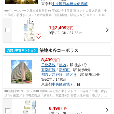
東京都
中央区
日本橋大伝馬町
■■グリーンパーク日本橋参番館■■ 平成14年8月築 東京メトロ日比谷線「小
伝馬町」駅徒歩2 分 JR 総武線快速「新日本橋」駅徒歩 5 分 東京メトロ銀座
線、半蔵門線「三越前」駅徒歩 8 ...
1
2,499
億
万
円
9階 / 2LDK / 57.33㎡
築地永谷コーポラス
売買 | 中古マンション
8,499
万円
日比谷線
「
築地
」駅 徒歩7分
有楽町線
「
新富町
」駅 徒歩9分
都営大江戸線
「
勝どき
」駅 徒歩11分
築52年 / 14階建
東京都
中央区
築地
７丁目
■■築地永谷コーポラス■■ 昭和49年1月築 東京メトロ日比谷線「築地」駅徒
歩7分 東京メトロ有楽町線「新富町」駅徒歩9分 都営大江戸線「勝どき」駅
徒歩11分 東京メトロ日比谷線、都営...
8,499
万
円
4階 / 2LDK / 55.89㎡