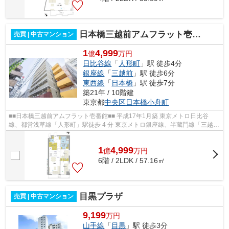
日本橋三越前アムフラット壱番館
売買 | 中古マンション
1
4,999
億
万円
日比谷線
「
人形町
」駅 徒歩4分
銀座線
「
三越前
」駅 徒歩6分
東西線
「
日本橋
」駅 徒歩7分
築21年 / 10階建
東京都
中央区
日本橋小舟町
■■日本橋三越前アムフラット壱番館■■ 平成17年1月築 東京メトロ日比谷
線、都営浅草線「人形町」駅徒歩 4 分 東京メトロ銀座線、半蔵門線「三越
前」駅徒歩 6 分 東京メトロ銀座線、東...
1
4,999
億
万
円
6階 / 2LDK / 57.16㎡
目黒プラザ
売買 | 中古マンション
9,199
万円
山手線
「
目黒
」駅 徒歩3分