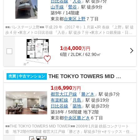
日比谷線
「
入谷
」駅 徒歩7分
山手線
「
鶯谷
」駅 徒歩9分
築9年 / 14階建
東京都
台東区
上野
７丁目
■■パレステージ上野■■ 平成 29 年（2017 年）1 月築 ▪JR 各線 『上野』駅 徒
歩 4 分 ▪東京メトロ日比谷線 『入谷』駅 徒歩 7 分 ▪東京メトロ銀座線・日比
谷線 『上野』駅 徒歩 8 分 ...
1
4,000
億
万
円
6階 / 2LDK / 62.90㎡
THE TOKYO TOWERS MID TOWER
売買 | 中古マンション
1
6,990
億
万円
都営大江戸線
「
勝どき
」駅 徒歩7分
有楽町線
「
月島
」駅 徒歩19分
日比谷線
「
築地
」駅 徒歩23分
築18年 / 58階建 地下2階
東京都
中央区
勝どき
６丁目
■■THE TOKYO TOWERS MID TOWER■■ 2008年1月築 鉄筋コンクリート
造 地下2階付58階建 都営大江戸線「勝どき」駅徒歩7分 ▪オリックス・住
商・東急不動産旧分譲×前田建設・大成建設施...