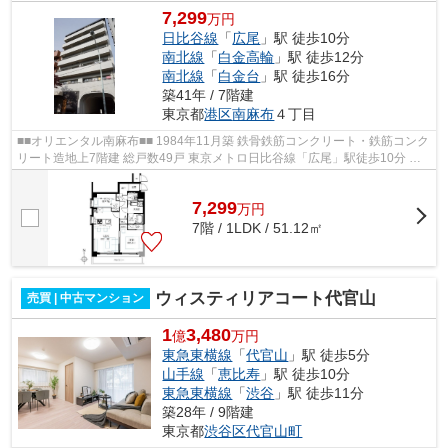
7,299
万円
日比谷線
「
広尾
」駅 徒歩10分
南北線
「
白金高輪
」駅 徒歩12分
南北線
「
白金台
」駅 徒歩16分
築41年 / 7階建
東京都
港区
南麻布
４丁目
■■オリエンタル南麻布■■ 1984年11月築 鉄骨鉄筋コンクリート・鉄筋コンク
リート造地上7階建 総戸数49戸 東京メトロ日比谷線「広尾」駅徒歩10分 都
営三田線・南北線「白金高輪」駅徒...
7,299
万
円
7階 / 1LDK / 51.12㎡
ウィスティリアコート代官山
売買 | 中古マンション
1
3,480
億
万円
東急東横線
「
代官山
」駅 徒歩5分
山手線
「
恵比寿
」駅 徒歩10分
東急東横線
「
渋谷
」駅 徒歩11分
築28年 / 9階建
東京都
渋谷区
代官山町