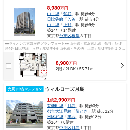
8,980
万円
山手線
「
鶯谷
」駅 徒歩4分
日比谷線
「
入谷
」駅 徒歩4分
山手線
「
上野
」駅 徒歩9分
築14年 / 14階建
東京都
台東区
根岸
３丁目
■■ライオンズ東京根岸グランフォート■■ 山手線・京浜東北線「鶯谷」駅徒
歩4分 日比谷線「入谷」駅徒歩4分 山手線・その他「上野」駅徒歩9分 ２０１
２年３月完成 総戸数７６戸 ペッ...
8,980
万
円
2階 / 2LDK / 55.71㎡
ウィルローズ月島
売買 | 中古マンション
1
2,990
億
万円
有楽町線
「
月島
」駅 徒歩3分
都営大江戸線
「
勝どき
」駅 徒歩12分
日比谷線
「
築地
」駅 徒歩18分
築16年 / 8階建
東京都
中央区
月島
１丁目