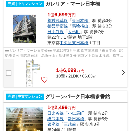
ガレリア・マーレ日本橋
売買 | 中古マンション
1
6,699
億
万円
都営浅草線
「
東日本橋
」駅 徒歩3分
都営新宿線
「
馬喰横山
」駅 徒歩3分
日比谷線
「
人形町
」駅 徒歩7分
築22年 / 17階建 地下1階
東京都
中央区
東日本橋
１丁目
■■ガレリア・マーレ日本橋■■ 平成16年2月完成 都営浅草線「東日本橋」駅
徒歩 3 分 都営新宿線「馬喰横山」駅徒歩 3 分 東京メトロ日比谷線、都営浅
草線「人形町」駅徒歩7分 フロン...
1
6,699
億
万
円
10階 / 2LDK / 66.63㎡
グリーンパーク日本橋参番館
売買 | 中古マンション
1
2,499
億
万円
日比谷線
「
小伝馬町
」駅 徒歩2分
総武本線
「
新日本橋
」駅 徒歩5分
銀座線
「
三越前
」駅 徒歩8分
築24年 / 11階建