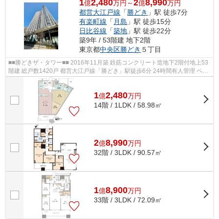
1
2,480
2
8,990
億
万円～
億
万円
都営大江戸線
「
勝どき
」駅 徒歩7分
有楽町線
「
月島
」駅 徒歩15分
日比谷線
「
築地
」駅 徒歩22分
築9年 / 53階建 地下2階
東京都
中央区
勝どき
５丁目
■■勝どきザ・タワー■■ 2016年11月築 鉄筋コンクリート造地下2階付地上53
階建 総戸数1420戸 都営大江戸線「勝どき」駅徒歩6分 24時間有人管理 ペッ
ト飼育可 ◆◆充実の共有施設（一...
1
2,480
億
万
円
14階 / 1LDK / 58.98㎡
2
8,990
億
万
円
32階 / 3LDK / 90.57㎡
1
8,900
億
万
円
33階 / 3LDK / 72.09㎡