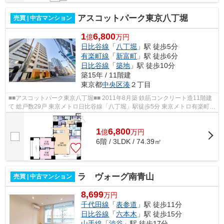
アスコットパーク東京八丁堀
売買 | 中古マンション
1
6,800
億
万円
日比谷線
「
八丁堀
」駅 徒歩5分
有楽町線
「
新富町
」駅 徒歩6分
日比谷線
「
築地
」駅 徒歩10分
築15年 / 11階建
東京都
中央区
湊
２丁目
■■アスコットパーク東京八丁堀■■ 2011年8月築 鉄筋コンクリート造11階建
て 総戸数29戸 東京メトロ日比谷線「八丁堀」駅徒歩5分 東京メトロ有楽町線
「新富町」駅徒歩6分 ペット飼育...
1
6,800
億
万
円
6階 / 3LDK / 74.39㎡
ラ ヴォーグ南青山
売買 | 中古マンション
8,699
万円
千代田線
「
表参道
」駅 徒歩11分
日比谷線
「
六本木
」駅 徒歩15分
山手線
「
渋谷
」駅 徒歩17分