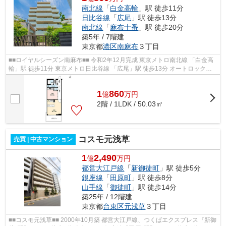
南北線
「
白金高輪
」駅 徒歩11分
日比谷線
「
広尾
」駅 徒歩13分
南北線
「
麻布十番
」駅 徒歩20分
築5年 / 7階建
東京都
港区
南麻布
３丁目
■■ロイヤルシーズン南麻布■■ 令和2年12月完成 東京メトロ南北線 「白金高
輪」駅 徒歩11分 東京メトロ日比谷線 「広尾」駅 徒歩13分 オートロック・
宅配ボックス完備 ペット飼育可...
1
860
億
万
円
2階 / 1LDK / 50.03㎡
コスモ元浅草
売買 | 中古マンション
1
2,490
億
万円
都営大江戸線
「
新御徒町
」駅 徒歩5分
銀座線
「
田原町
」駅 徒歩8分
山手線
「
御徒町
」駅 徒歩14分
築25年 / 12階建
東京都
台東区
元浅草
３丁目
■■コスモ元浅草■■ 2000年10月築 都営大江戸線、つくばエクスプレス『新御