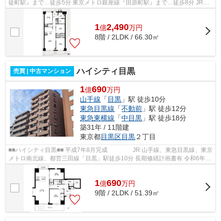
徒町駅』まで…徒歩5分 東京メトロ銀座線『田原町駅』まで…徒歩8分 JR山
手線、JR京浜東北線『御徒町駅』まで…...
1
2,490
億
万
円
8階 / 2LDK / 66.30㎡
ハイシティ目黒
売買 | 中古マンション
1
690
億
万円
山手線
「
目黒
」駅 徒歩10分
東急目黒線
「
不動前
」駅 徒歩12分
東急東横線
「
中目黒
」駅 徒歩18分
築31年 / 11階建
東京都
目黒区
目黒
２丁目
■■ハイシティ目黒■■ 平成7年8月完成 JR 山手線、東急目黒線、東京
メトロ南北線、都営三田線「目黒」駅徒歩10分 長期修繕計画書有 令和6年
大規模修繕計画実施済 エレベー...
1
690
億
万
円
9階 / 2LDK / 51.39㎡