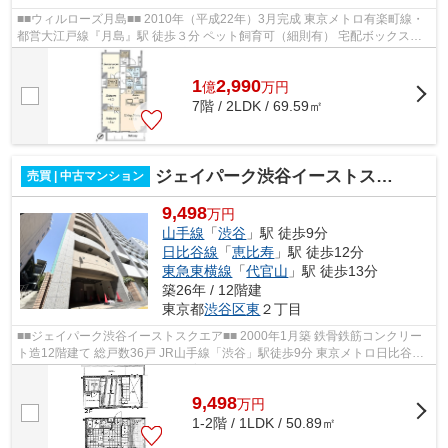
■■ウィルローズ月島■■ 2010年（平成22年）3月完成 東京メトロ有楽町線・
都営大江戸線『月島』駅 徒歩３分 ペット飼育可（細則有） 宅配ボックスあ
り 【周辺環境】 ダイエー月島店...
1
2,990
億
万
円
7階 / 2LDK / 69.59㎡
ジェイパーク渋谷イーストスクエア
売買 | 中古マンション
9,498
万円
山手線
「
渋谷
」駅 徒歩9分
日比谷線
「
恵比寿
」駅 徒歩12分
東急東横線
「
代官山
」駅 徒歩13分
築26年 / 12階建
東京都
渋谷区
東
２丁目
■■ジェイパーク渋谷イーストスクエア■■ 2000年1月築 鉄骨鉄筋コンクリー
ト造12階建て 総戸数36戸 JR山手線「渋谷」駅徒歩9分 東京メトロ日比谷線
「恵比寿」駅徒歩12分 ペット飼育可...
9,498
万
円
1-2階 / 1LDK / 50.89㎡