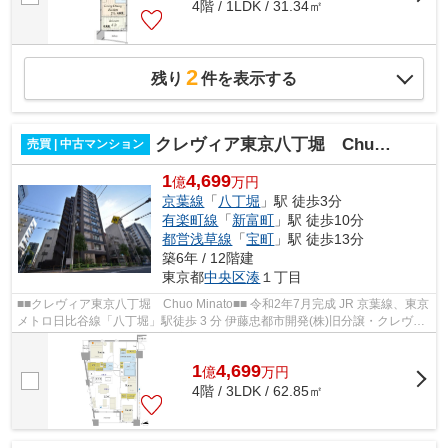
4階 / 1LDK / 31.34㎡
2
残り
件を表示する
クレヴィア東京八丁堀 Chuo Minato
売買 | 中古マンション
1
4,699
億
万円
京葉線
「
八丁堀
」駅 徒歩3分
有楽町線
「
新富町
」駅 徒歩10分
都営浅草線
「
宝町
」駅 徒歩13分
築6年 / 12階建
東京都
中央区
湊
１丁目
■■クレヴィア東京八丁堀 Chuo Minato■■ 令和2年7月完成 JR 京葉線、東京
メトロ日比谷線「八丁堀」駅徒歩 3 分 伊藤忠都市開発(株)旧分譲・クレヴィ
アシリーズ 「東京」駅、『銀座...
1
4,699
億
万
円
4階 / 3LDK / 62.85㎡