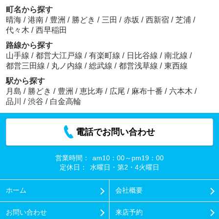
町名から探す
晴海
/
港南
/
豊洲
/
勝どき
/
三田
/
赤坂
/
西新宿
/
芝浦
/
代々木
/
西早稲田
路線から探す
山手線
/
都営大江戸線
/
有楽町線
/
日比谷線
/
南北線
/
都営三田線
/
丸ノ内線
/
総武線
/
都営浅草線
/
東西線
駅から探す
月島
/
勝どき
/
豊洲
/
恵比寿
/
広尾
/
麻布十番
/
六本木
/
品川
/
渋谷
/
白金高輪
電話でお問い合わせ
営業時間：
am10：00～pm19：00
定休日：
水曜日・第2・4火曜日
ホーム
会社概要
お問い合わせ
来店予約