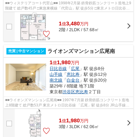
■■ウィステリアコート代官山■■ 1998年2月築 鉄骨鉄筋コンクリート造地上9
階建て 総戸数45戸 □東急東横線「代官山」駅 徒歩5分 □東京メトロ日比谷線
「恵比寿」駅 徒歩10分 □JR山手線...
1
3,480
億
万
円
2階 / 2LDK / 57.68㎡
ライオンズマンション広尾南
売買 | 中古マンション
1
1,980
億
万円
日比谷線
「
広尾
」駅 徒歩8分
山手線
「
恵比寿
」駅 徒歩12分
南北線
「
白金台
」駅 徒歩20分
築29年 / 8階建 地下1階
東京都
渋谷区
恵比寿
２丁目
■■ライオンズマンション広尾南■■ 1997年7月築 鉄骨鉄筋コンクリート造地
上8階建て 総戸数53戸 東京メトロ日比谷線 「広尾」駅 徒歩8分 JR山手線
「恵比寿」駅 徒歩12分 ペット2匹ま...
1
1,980
億
万
円
3階 / 3LDK / 62.06㎡