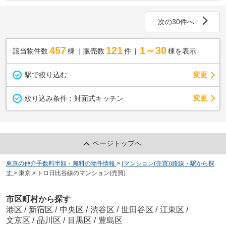
次の30件へ
457
121
1～30
該当物件数
棟
販売数
件
棟を表示
駅で絞り込む
変更
変更
絞り込み条件：
対面式キッチン
ページトップへ
東京の仲介手数料半額・無料の物件情報
>
(マンション(売買))路線・駅から探
す
>
東京メトロ日比谷線のマンション(売買)
市区町村から探す
港区
/
新宿区
/
中央区
/
渋谷区
/
世田谷区
/
江東区
/
文京区
/
品川区
/
目黒区
/
豊島区