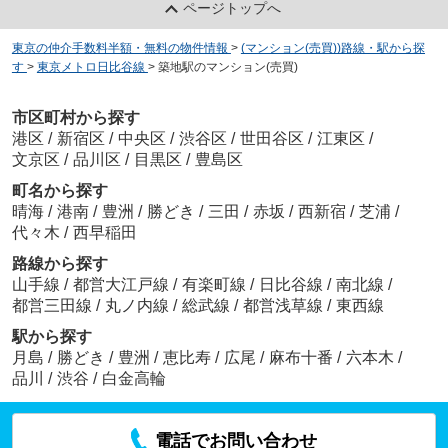
ページトップへ
東京の仲介手数料半額・無料の物件情報
>
(マンション(売買))路線・駅から探
す
>
東京メトロ日比谷線
>
築地駅のマンション(売買)
市区町村から探す
港区
/
新宿区
/
中央区
/
渋谷区
/
世田谷区
/
江東区
/
文京区
/
品川区
/
目黒区
/
豊島区
町名から探す
晴海
/
港南
/
豊洲
/
勝どき
/
三田
/
赤坂
/
西新宿
/
芝浦
/
代々木
/
西早稲田
路線から探す
山手線
/
都営大江戸線
/
有楽町線
/
日比谷線
/
南北線
/
都営三田線
/
丸ノ内線
/
総武線
/
都営浅草線
/
東西線
駅から探す
月島
/
勝どき
/
豊洲
/
恵比寿
/
広尾
/
麻布十番
/
六本木
/
品川
/
渋谷
/
白金高輪
電話でお問い合わせ