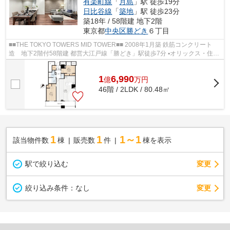
有楽町線
「
月島
」駅 徒歩19分
日比谷線
「
築地
」駅 徒歩23分
築18年 / 58階建 地下2階
東京都
中央区
勝どき
６丁目
■■THE TOKYO TOWERS MID TOWER■■ 2008年1月築 鉄筋コンクリート
造 地下2階付58階建 都営大江戸線「勝どき」駅徒歩7分 ▪オリックス・住
商・東急不動産旧分譲×前田建設・大成建設施...
1
6,990
億
万
円
46階 / 2LDK / 80.48㎡
1
1
1～1
該当物件数
棟
販売数
件
棟を表示
駅で絞り込む
変更
変更
絞り込み条件：
なし