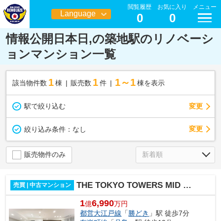
閲覧履歴
お気に入り
メニュー
Language
0
0
日本語
情報公開日本日,の築地駅のリノベーシ
ョンマンション一覧
1
1
1～1
該当物件数
棟
販売数
件
棟を表示
駅で絞り込む
変更
変更
絞り込み条件：
なし
販売物件のみ
THE TOKYO TOWERS MID TOWER
売買 | 中古マンション
1
6,990
億
万円
都営大江戸線
「
勝どき
」駅 徒歩7分