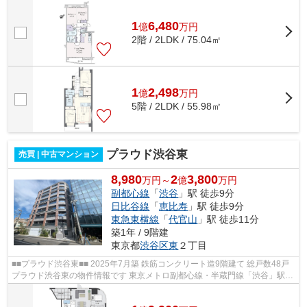
寿」駅徒歩12分 〇オートロック 〇...
1
6,480
億
万
円
2階 / 2LDK / 75.04㎡
1
2,498
億
万
円
5階 / 2LDK / 55.98㎡
プラウド渋谷東
売買 | 中古マンション
8,980
2
3,800
万円～
億
万円
副都心線
「
渋谷
」駅 徒歩9分
日比谷線
「
恵比寿
」駅 徒歩9分
東急東横線
「
代官山
」駅 徒歩11分
築1年 / 9階建
東京都
渋谷区
東
２丁目
■■プラウド渋谷東■■ 2025年7月築 鉄筋コンクリート造9階建て 総戸数48戸
プラウド渋谷東の物件情報です 東京メトロ副都心線・半蔵門線「渋谷」駅徒
歩9分 東京メトロ日比谷線「恵比...