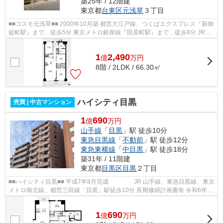
築25年 / 12階建
東京都
台東区
元浅草
３丁目
■■コスモ元浅草■■ 2000年10月築 都営大江戸線、つくばエクスプレス『新御
徒町駅』まで…徒歩5分 東京メトロ銀座線『田原町駅』まで…徒歩8分 JR山
手線、JR京浜東北線『御徒町駅』まで…...
1
2,490
億
万
円
8階 / 2LDK / 66.30㎡
ハイシティ目黒
売買 | 中古マンション
1
690
億
万円
山手線
「
目黒
」駅 徒歩10分
東急目黒線
「
不動前
」駅 徒歩12分
東急東横線
「
中目黒
」駅 徒歩18分
築31年 / 11階建
東京都
目黒区
目黒
２丁目
■■ハイシティ目黒■■ 平成7年8月完成 JR 山手線、東急目黒線、東京
メトロ南北線、都営三田線「目黒」駅徒歩10分 長期修繕計画書有 令和6年
大規模修繕計画実施済 エレベー...
1
690
億
万
円