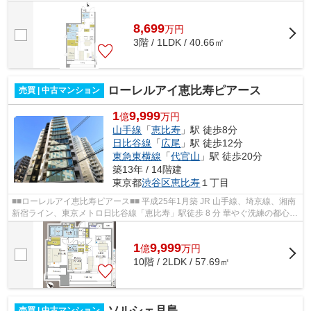
徒歩15 分 JR 山手線、埼京線、湘...
8,699
万
円
3階 / 1LDK / 40.66㎡
ローレルアイ恵比寿ピアース
売買 | 中古マンション
1
9,999
億
万円
山手線
「
恵比寿
」駅 徒歩8分
日比谷線
「
広尾
」駅 徒歩12分
東急東横線
「
代官山
」駅 徒歩20分
築13年 / 14階建
東京都
渋谷区
恵比寿
１丁目
■■ローレルアイ恵比寿ピアース■■ 平成25年1月築 JR 山手線、埼京線、湘南
新宿ライン、東京メトロ日比谷線「恵比寿」駅徒歩 8 分 華やぐ洗練の都心
『恵比寿』 『渋谷』『代官山』『...
1
9,999
億
万
円
10階 / 2LDK / 57.69㎡
ソルシェ月島
売買 | 中古マンション