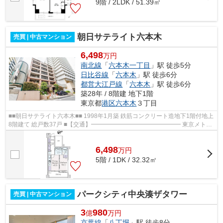
9階 / 2LDK / 51.39㎡
朝日サテライト六本木
売買 | 中古マンション
6,498
万円
南北線
「
六本木一丁目
」駅 徒歩5分
日比谷線
「
六本木
」駅 徒歩6分
都営大江戸線
「
六本木
」駅 徒歩6分
築28年 / 8階建 地下1階
東京都
港区
六本木
３丁目
■■朝日サテライト六本木■■ 1998年1月築 鉄筋コンクリート造地下1階付地上
8階建て 総戸数37戸 ■【交通】━━━━━━━━━━━━━━━ 東京メトロ
南北線『六本木一丁目』駅徒歩5分 東京メトロ日...
6,498
万
円
5階 / 1DK / 32.32㎡
パークシティ中央湊ザタワー
売買 | 中古マンション
3
980
億
万円
京葉線
「
八丁堀
」駅 徒歩8分