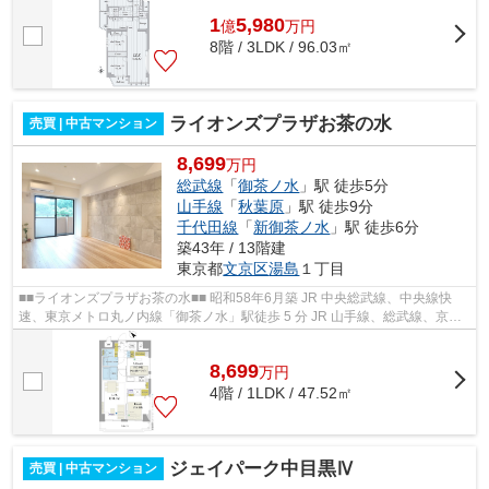
1
5,980
億
万
円
8階 / 3LDK / 96.03㎡
ライオンズプラザお茶の水
売買 | 中古マンション
8,699
万円
総武線
「
御茶ノ水
」駅 徒歩5分
山手線
「
秋葉原
」駅 徒歩9分
千代田線
「
新御茶ノ水
」駅 徒歩6分
築43年 / 13階建
東京都
文京区
湯島
１丁目
■■ライオンズプラザお茶の水■■ 昭和58年6月築 JR 中央総武線、中央線快
速、東京メトロ丸ノ内線「御茶ノ水」駅徒歩 5 分 JR 山手線、総武線、京浜
東北線、つくばエクスプレス、東京メ...
8,699
万
円
4階 / 1LDK / 47.52㎡
ジェイパーク中目黒Ⅳ
売買 | 中古マンション