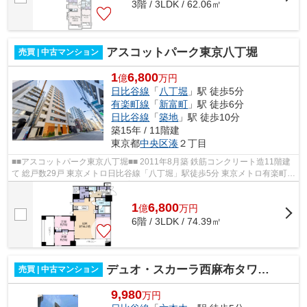
3階 / 3LDK / 62.06㎡
アスコットパーク東京八丁堀
売買 | 中古マンション
1
6,800
億
万円
日比谷線
「
八丁堀
」駅 徒歩5分
有楽町線
「
新富町
」駅 徒歩6分
日比谷線
「
築地
」駅 徒歩10分
築15年 / 11階建
東京都
中央区
湊
２丁目
■■アスコットパーク東京八丁堀■■ 2011年8月築 鉄筋コンクリート造11階建
て 総戸数29戸 東京メトロ日比谷線「八丁堀」駅徒歩5分 東京メトロ有楽町線
「新富町」駅徒歩6分 ペット飼育...
1
6,800
億
万
円
6階 / 3LDK / 74.39㎡
デュオ・スカーラ西麻布タワーWEST
売買 | 中古マンション
9,980
万円