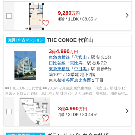
安心24時間管理 スタッフ・看護師...
9,280
万
円
4階 / 1LDK / 68.65㎡
THE CONOE 代官山
売買 | 中古マンション
3
4,990
億
万円
東急東横線
「
代官山
」駅 徒歩1分
日比谷線
「
恵比寿
」駅 徒歩7分
東急東横線
「
中目黒
」駅 徒歩8分
築10年 / 13階建 地下2階
東京都
渋谷区
恵比寿西
１丁目
■■THE CONOE 代官山■■ 2016年2月完成 東急東横線「代官山」駅 徒歩1分
東京メトロ日比谷線「恵比寿」駅 徒歩7分 ＪＲ山手線、埼京線、湘南新宿ラ
イン「恵比寿」駅 徒歩11分 管理体...
3
4,990
億
万
円
7階 / 3LDK / 80.44㎡