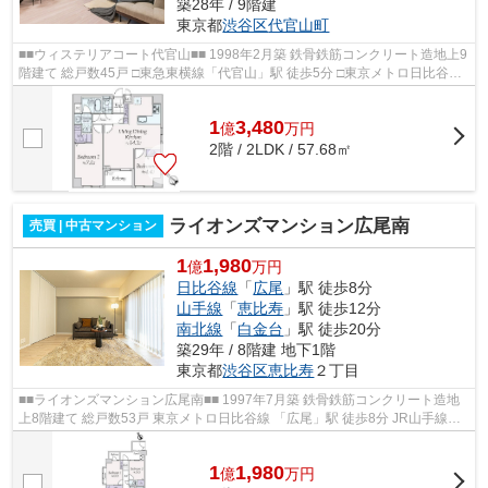
築28年 / 9階建
東京都
渋谷区
代官山町
■■ウィステリアコート代官山■■ 1998年2月築 鉄骨鉄筋コンクリート造地上9
階建て 総戸数45戸 □東急東横線「代官山」駅 徒歩5分 □東京メトロ日比谷線
「恵比寿」駅 徒歩10分 □JR山手線...
1
3,480
億
万
円
2階 / 2LDK / 57.68㎡
ライオンズマンション広尾南
売買 | 中古マンション
1
1,980
億
万円
日比谷線
「
広尾
」駅 徒歩8分
山手線
「
恵比寿
」駅 徒歩12分
南北線
「
白金台
」駅 徒歩20分
築29年 / 8階建 地下1階
東京都
渋谷区
恵比寿
２丁目
■■ライオンズマンション広尾南■■ 1997年7月築 鉄骨鉄筋コンクリート造地
上8階建て 総戸数53戸 東京メトロ日比谷線 「広尾」駅 徒歩8分 JR山手線
「恵比寿」駅 徒歩12分 ペット2匹ま...
1
1,980
億
万
円