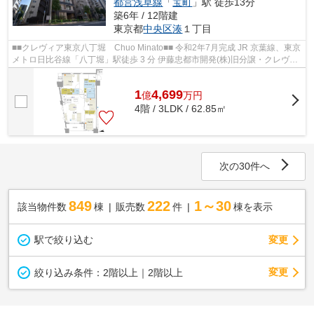
都営浅草線
「
宝町
」駅 徒歩13分
築6年 / 12階建
東京都
中央区
湊
１丁目
■■クレヴィア東京八丁堀 Chuo Minato■■ 令和2年7月完成 JR 京葉線、東京
メトロ日比谷線「八丁堀」駅徒歩 3 分 伊藤忠都市開発(株)旧分譲・クレヴィ
アシリーズ 「東京」駅、『銀座...
1
4,699
億
万
円
4階 / 3LDK / 62.85㎡
次の30件へ
849
222
1～30
該当物件数
棟
販売数
件
棟を表示
駅で絞り込む
変更
変更
絞り込み条件：
2階以上｜2階以上