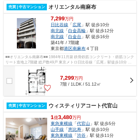
オリエンタル南麻布
売買 | 中古マンション
7,299
万円
日比谷線
「
広尾
」駅 徒歩10分
南北線
「
白金高輪
」駅 徒歩12分
南北線
「
白金台
」駅 徒歩16分
築41年 / 7階建
東京都
港区
南麻布
４丁目
■■オリエンタル南麻布■■ 1984年11月築 鉄骨鉄筋コンクリート・鉄筋コンク
リート造地上7階建 総戸数49戸 東京メトロ日比谷線「広尾」駅徒歩10分 都
営三田線・南北線「白金高輪」駅徒...
7,299
万
円
7階 / 1LDK / 51.12㎡
ウィスティリアコート代官山
売買 | 中古マンション
1
3,480
億
万円
東急東横線
「
代官山
」駅 徒歩5分
山手線
「
恵比寿
」駅 徒歩10分
東急東横線
「
渋谷
」駅 徒歩11分