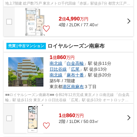
地上7階建 総戸数75戸 東京メトロ千代田線『赤坂』駅徒歩7分 都営大江戸
線・東京メトロ日比谷線『六本木』駅...
2
4,990
億
万
円
4階 / 2LDK / 77.40㎡
ロイヤルシーズン南麻布
売買 | 中古マンション
1
860
億
万円
南北線
「
白金高輪
」駅 徒歩11分
日比谷線
「
広尾
」駅 徒歩13分
南北線
「
麻布十番
」駅 徒歩20分
築5年 / 7階建
東京都
港区
南麻布
３丁目
■■ロイヤルシーズン南麻布■■ 令和2年12月完成 東京メトロ南北線 「白金高
輪」駅 徒歩11分 東京メトロ日比谷線 「広尾」駅 徒歩13分 オートロック・
宅配ボックス完備 ペット飼育可...
1
860
億
万
円
2階 / 1LDK / 50.03㎡