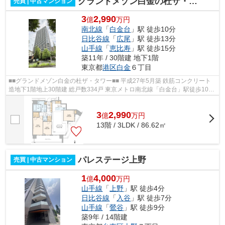
グランドメゾン白金の杜ザ・タワー
売買 | 中古マンション
3
2,990
億
万円
南北線
「
白金台
」駅 徒歩10分
日比谷線
「
広尾
」駅 徒歩13分
山手線
「
恵比寿
」駅 徒歩15分
築11年 / 30階建 地下1階
東京都
港区
白金
６丁目
■■グランドメゾン白金の杜ザ・タワー■■ 平成27年5月築 鉄筋コンクリート
造地下1階地上30階建 総戸数334戸 東京メトロ南北線「白金台」駅徒歩10分
東京メトロ日比谷線「広尾」駅徒歩1...
3
2,990
億
万
円
13階 / 3LDK / 86.62㎡
パレステージ上野
売買 | 中古マンション
1
4,000
億
万円
山手線
「
上野
」駅 徒歩4分
日比谷線
「
入谷
」駅 徒歩7分
山手線
「
鶯谷
」駅 徒歩9分
築9年 / 14階建