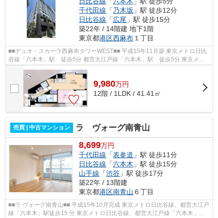
日比谷線
「
六本木
」駅 徒歩5分
千代田線
「
乃木坂
」駅 徒歩12分
日比谷線
「
広尾
」駅 徒歩15分
築22年 / 14階建 地下1階
東京都
港区
西麻布
１丁目
■■デュオ・スカーラ西麻布タワーWEST■■ 平成15年11月築 東京メトロ日比
谷線「六本木」駅 徒歩5分 都営大江戸線「六本木」駅 徒歩5分 東京メト
ロ千代田線「乃木坂」駅 徒歩12分 ...
9,980
万
円
12階 / 1LDK / 41.41㎡
ラ ヴォーグ南青山
売買 | 中古マンション
8,699
万円
千代田線
「
表参道
」駅 徒歩11分
日比谷線
「
六本木
」駅 徒歩15分
山手線
「
渋谷
」駅 徒歩17分
築22年 / 13階建
東京都
港区
南青山
６丁目
■■ラ ヴォーグ南青山■■ 平成15年10月完成 東京メトロ日比谷線、都営大江戸
線「六本木」駅徒歩15 分 東京メトロ日比谷線、都営大江戸線「六本木」駅