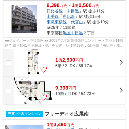
9,398
1
2,500
万円～
億
万円
日比谷線
「
中目黒
」駅 徒歩11分
山手線
「
恵比寿
」駅 徒歩15分
東急東横線
「
代官山
」駅 徒歩19分
築25年 / 11階建
東京都
目黒区
中目黒
２丁目
■■ジェイパーク中目黒Ⅳ ■■ 2001年2月築 鉄骨鉄筋コンクリート造地上11階
建て 総戸数41戸 東横線・他「中目黒」駅徒歩11分 JR山手線「恵比寿」駅徒
歩15分 ペット飼育可能 宅配ボック...
1
2,500
億
万
円
6階 / 2LDK / 59.77㎡
9,398
万
円
10階 / 2LDK / 54.73㎡
フリーディオ広尾南
売買 | 中古マンション
1
3,490
億
万円