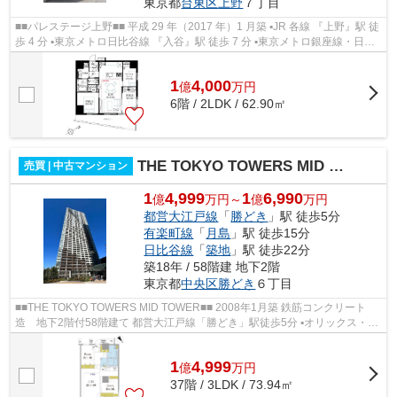
東京都
台東区
上野
７丁目
■■パレステージ上野■■ 平成 29 年（2017 年）1 月築 ▪JR 各線 『上野』駅 徒
歩 4 分 ▪東京メトロ日比谷線 『入谷』駅 徒歩 7 分 ▪東京メトロ銀座線・日比
谷線 『上野』駅 徒歩 8 分 ...
1
4,000
億
万
円
6階 / 2LDK / 62.90㎡
THE TOKYO TOWERS MID TOWER
売買 | 中古マンション
1
4,999
1
6,990
億
万円～
億
万円
都営大江戸線
「
勝どき
」駅 徒歩5分
有楽町線
「
月島
」駅 徒歩15分
日比谷線
「
築地
」駅 徒歩22分
築18年 / 58階建 地下2階
東京都
中央区
勝どき
６丁目
■■THE TOKYO TOWERS MID TOWER■■ 2008年1月築 鉄筋コンクリート
造 地下2階付58階建て 都営大江戸線「勝どき」駅徒歩5分 ▪オリックス・住
商・東急不動産旧分譲×前田建設・大成建...
1
4,999
億
万
円
37階 / 3LDK / 73.94㎡