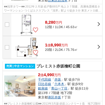
東京都
台東区
西浅草
３丁目
■■浅草タワー■■ 2012年２月築 総戸数693戸 地上３７階建、高層免震構造タ
ワーマンション つくばエクスプレス『浅草』駅より徒歩３分 東京メトロ銀座
線『田原町』駅より徒歩9分 東京...
8,280
万
円
12階 / 1LDK / 45.63㎡
1
8,990
億
万
円
20階 / 2LDK / 75.76㎡
プレミスト赤坂檜町公園
売買 | 中古マンション
2
4,990
億
万円
千代田線
「
赤坂
」駅 徒歩7分
日比谷線
「
六本木
」駅 徒歩9分
銀座線
「
青山一丁目
」駅 徒歩11分
築13年 / 7階建 地下2階
東京都
港区
赤坂
７丁目
■■プレミスト赤坂檜町公園■■ 2013年3月築 鉄筋コンクリート造 地下2階付