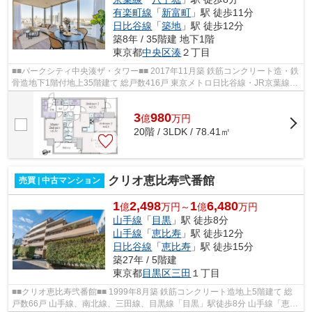
有楽町線
「
新富町
」駅 徒歩11分
日比谷線
「
築地
」駅 徒歩12分
築8年 / 35階建 地下1階
東京都
中央区
湊
２丁目
■■パークシティ中央湊ザ・タワー■■ 2017年11月築 鉄筋コンクリート造・鉄
骨造地下1階付地上35階建て 総戸数416戸 東京メトロ日比谷線・JR京葉線
「八丁堀」駅徒歩8分 オートロック ...
3
980
億
万
円
20階 / 3LDK / 78.41㎡
クリオ恵比寿弐番館
売買 | 中古マンション
1
2,498
1
6,480
億
万円～
億
万円
山手線
「
目黒
」駅 徒歩8分
山手線
「
恵比寿
」駅 徒歩12分
日比谷線
「
恵比寿
」駅 徒歩15分
築27年 / 5階建
東京都
目黒区
三田
１丁目
■■クリオ恵比寿弐番館■■ 1999年8月築 鉄筋コンクリート造地上5階建て 総
戸数66戸 山手線、南北線、三田線、目黒線「目黒」駅徒歩8分 山手線「恵比