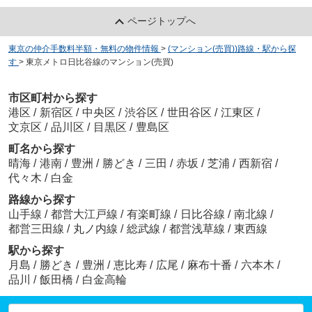
ページトップへ
東京の仲介手数料半額・無料の物件情報
>
(マンション(売買))路線・駅から探
す
>
東京メトロ日比谷線のマンション(売買)
市区町村から探す
港区
/
新宿区
/
中央区
/
渋谷区
/
世田谷区
/
江東区
/
文京区
/
品川区
/
目黒区
/
豊島区
町名から探す
晴海
/
港南
/
豊洲
/
勝どき
/
三田
/
赤坂
/
芝浦
/
西新宿
/
代々木
/
白金
路線から探す
山手線
/
都営大江戸線
/
有楽町線
/
日比谷線
/
南北線
/
都営三田線
/
丸ノ内線
/
総武線
/
都営浅草線
/
東西線
駅から探す
月島
/
勝どき
/
豊洲
/
恵比寿
/
広尾
/
麻布十番
/
六本木
/
品川
/
飯田橋
/
白金高輪