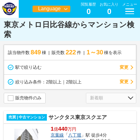
閲覧履歴
お気に入り
メニュー
Language
0
0
日本語
東京メトロ日比谷線からマンション検
索
849
222
1～30
該当物件数
棟
販売数
件
棟を表示
駅で絞り込む
変更
変更
絞り込み条件：
2階以上｜2階以上
販売物件のみ
サンクタス東京スクエア
売買 | 中古マンション
1
440
億
万円
京葉線
「
八丁堀
」駅 徒歩4分