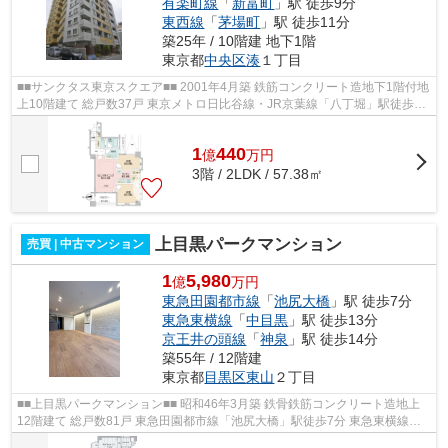
有楽町線
「
新富町
」駅 徒歩9分
東西線
「
茅場町
」駅 徒歩11分
築25年 / 10階建 地下1階
東京都
中央区
湊
１丁目
■■サンクタス東京スクエア■■ 2001年4月築 鉄筋コンクリート造地下1階付地
上10階建て 総戸数37戸 東京メトロ日比谷線・JR京葉線「八丁堀」駅徒歩4
分 東京メトロ有楽町線「新富町」駅...
1
440
億
万
円
3階 / 2LDK / 57.38㎡
上目黒パークマンション
売買 | 中古マンション
1
5,980
億
万円
東急田園都市線
「
池尻大橋
」駅 徒歩7分
東急東横線
「
中目黒
」駅 徒歩13分
京王井の頭線
「
神泉
」駅 徒歩14分
築55年 / 12階建
東京都
目黒区
東山
２丁目
■■上目黒パークマンション■■ 昭和46年3月築 鉄骨鉄筋コンクリート造地上
12階建て 総戸数81戸 東急田園都市線「池尻大橋」駅徒歩7分 東急東横線
「中目黒」駅徒歩13分 オートロック ...