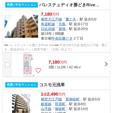
パレステュディオ勝どきRiver side
売買 | 中古マンション
7,180
万円
都営大江戸線
「
勝どき
」駅 徒歩5分
有楽町線
「
月島
」駅 徒歩17分
日比谷線
「
築地
」駅 徒歩20分
築19年 / 8階建
東京都
中央区
勝どき
３丁目
■■パレステュディオ勝どきRiver side■■ 平成19年5月築 都営大江戸線「勝ど
き」駅徒歩5分 ペット飼育可能！（犬猫一匹まで)
7,180
万
円
3階 / 1LDK / 42.46㎡
コスモ元浅草
売買 | 中古マンション
1
2,490
億
万円
都営大江戸線
「
新御徒町
」駅 徒歩5分
銀座線
「
田原町
」駅 徒歩8分
山手線
「
御徒町
」駅 徒歩14分