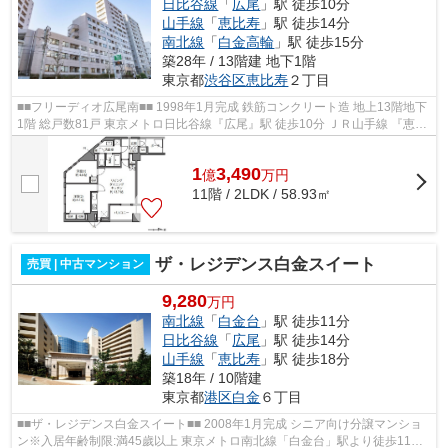
日比谷線
「
広尾
」駅 徒歩10分
山手線
「
恵比寿
」駅 徒歩14分
南北線
「
白金高輪
」駅 徒歩15分
築28年 / 13階建 地下1階
東京都
渋谷区
恵比寿
２丁目
■■フリーディオ広尾南■■ 1998年1月完成 鉄筋コンクリート造 地上13階地下
1階 総戸数81戸 東京メトロ日比谷線『広尾』駅 徒歩10分 ＪＲ山手線 『恵比
寿』 駅 徒歩14分 東京メトロ南北...
1
3,490
億
万
円
11階 / 2LDK / 58.93㎡
ザ・レジデンス白金スイート
売買 | 中古マンション
9,280
万円
南北線
「
白金台
」駅 徒歩11分
日比谷線
「
広尾
」駅 徒歩14分
山手線
「
恵比寿
」駅 徒歩18分
築18年 / 10階建
東京都
港区
白金
６丁目
■■ザ・レジデンス白金スイート■■ 2008年1月完成 シニア向け分譲マンショ
ン※入居年齢制限:満45歲以上 東京メトロ南北線「白金台」駅より徒歩11分