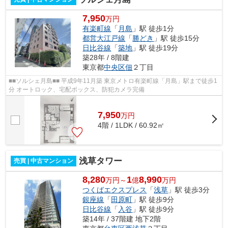
7,950
万円
有楽町線
「
月島
」駅 徒歩1分
都営大江戸線
「
勝どき
」駅 徒歩15分
日比谷線
「
築地
」駅 徒歩19分
築28年 / 8階建
東京都
中央区
佃
２丁目
■■ソルシェ月島■■ 平成9年11月築 東京メトロ有楽町線「月島」駅まで徒歩1
分 オートロック、宅配ボックス、防犯カメラ完備
7,950
万
円
4階 / 1LDK / 60.92㎡
浅草タワー
売買 | 中古マンション
8,280
1
8,990
万円～
億
万円
つくばエクスプレス
「
浅草
」駅 徒歩3分
銀座線
「
田原町
」駅 徒歩9分
日比谷線
「
入谷
」駅 徒歩9分
築14年 / 37階建 地下2階