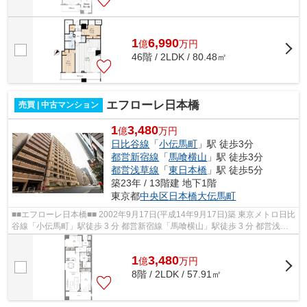
1
6,990
億
万
円
46階 / 2LDK / 80.48㎡
エフローレ日本橋
売買 | 中古マンション
1
3,480
億
万円
日比谷線
「
小伝馬町
」駅 徒歩3分
都営新宿線
「
馬喰横山
」駅 徒歩3分
都営浅草線
「
東日本橋
」駅 徒歩5分
築23年 / 13階建 地下1階
東京都
中央区
日本橋大伝馬町
■■エフローレ日本橋■■ 2002年9月17日(平成14年9月17日)築 東京メトロ日比
谷線「小伝馬町」駅徒歩 3 分 都営新宿線「馬喰横山」駅徒歩 3 分 都営浅草
線「東日本橋」駅徒歩 5 分 東京...
1
3,480
億
万
円
8階 / 2LDK / 57.91㎡