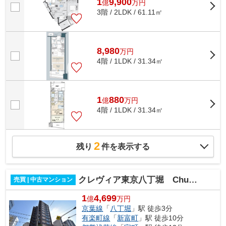
1
9,900
億
万
円
3階 / 2LDK / 61.11㎡
8,980
万
円
4階 / 1LDK / 31.34㎡
1
880
億
万
円
4階 / 1LDK / 31.34㎡
2
残り
件を表示する
クレヴィア東京八丁堀 Chuo Minato
売買 | 中古マンション
1
4,699
億
万円
京葉線
「
八丁堀
」駅 徒歩3分
有楽町線
「
新富町
」駅 徒歩10分