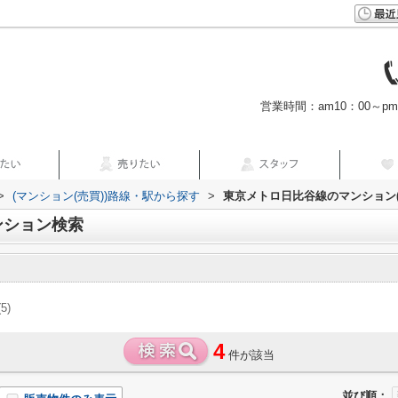
営業時間：am10：00～p
>
(マンション(売買))路線・駅から探す
>
東京メトロ日比谷線のマンション(
ンション検索
(5)
4
件が該当
並び順：