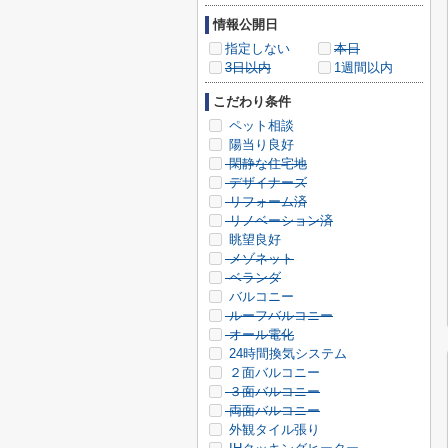
情報公開日
指定しない
本日
3日以内
1週間以内
こだわり条件
ペット相談
陽当り良好
閑静な住宅地
デザイナーズ
リフォーム済
リノベーション済
眺望良好
メゾネット
ベランダ
バルコニー
ルーフバルコニー
オール電化
24時間換気システム
２面バルコニー
３面バルコニー
両面バルコニー
外観タイル張り