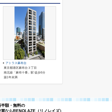
アトラス麻布台
東京都港区麻布台３丁目
南北線「麻布十番」駅 徒歩6分
築1年未満
料半額・無料の
買ならRENOLAZE（リノレイズ）