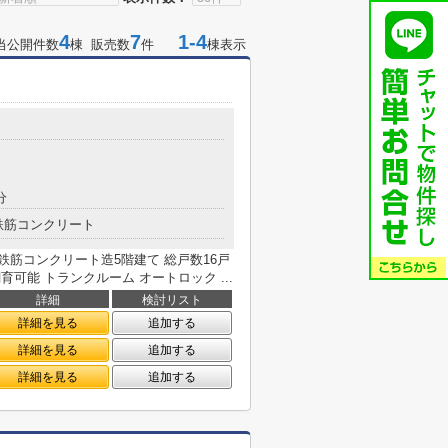
4
7
1-4
当公開件数
棟 販売数
件
棟表示
分
鉄筋コンクリート
築 鉄筋コンクリート造5階建て 総戸数16戸
可能 トランクルーム オートロック ...
詳細
検討リスト
詳細を見る
追加する
詳細を見る
追加する
詳細を見る
追加する