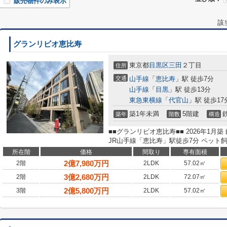
販売物件のみ表示
該
グランリビオ恵比寿
東京都
目黒区
三田
２丁目
住所
交通
山手線
「
恵比寿
」駅 徒歩7分
山手線
「
目黒
」駅 徒歩13分
東急東横線
「
代官山
」駅 徒歩17
築1年未満
5階建
築年
階数
構造
■■グランリビオ恵比寿■■ 2026年1月
JR山手線「恵比寿」駅徒歩7分 ペット飼育
所在階
価格
間取り
専有面積
2
億
7,980
万円
2階
2LDK
57.02㎡
3
億
2,680
万円
2階
2LDK
72.07㎡
2
億
5,800
万円
3階
2LDK
57.02㎡