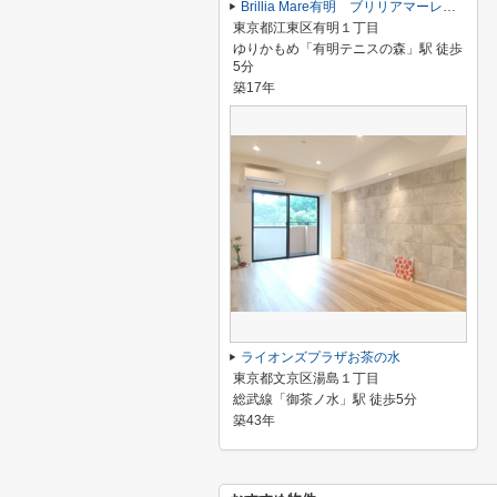
Brillia Mare有明 ブリリアマーレ有明
東京都江東区有明１丁目
ゆりかもめ「有明テニスの森」駅 徒歩
5分
築17年
ライオンズプラザお茶の水
東京都文京区湯島１丁目
総武線「御茶ノ水」駅 徒歩5分
築43年