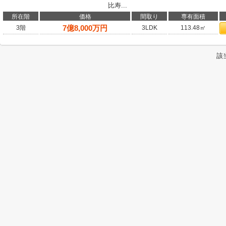
比寿...
所在階
価格
間取り
専有面積
7
億
8,000
万円
3階
3LDK
113.48㎡
該