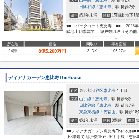
山手線
「
恵比寿
」駅 徒歩2分
日比谷線
「
恵比寿
」駅 徒歩2分
築1年未満
15階建 地下1
築年
階数
■■ パークコート恵比寿 ■■ 2025
階地上14階建て 総戸数81戸（その他、
━━━━━━━━━━━━...
所在階
価格
間取り
専有面積
8
億
5,200
万円
14階
3LDK
105.27㎡
ディアナガーデン恵比寿TheHouse
東京都
渋谷区
恵比寿
４丁目
住所
交通
山手線
「
恵比寿
」駅 徒歩5分
日比谷線
「
恵比寿
」駅 徒歩7分
東急東横線
「
代官山
」駅 徒歩18
築1年未満
8階建
築年
階数
構造
■■ディアナガーデン恵比寿TheHouse■
上8階建て 総戸数15戸 JR山手線「恵