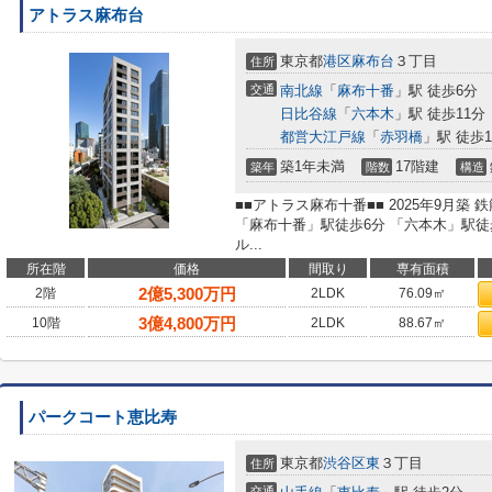
アトラス麻布台
東京都
港区
麻布台
３丁目
住所
交通
南北線
「
麻布十番
」駅 徒歩6分
日比谷線
「
六本木
」駅 徒歩11分
都営大江戸線
「
赤羽橋
」駅 徒歩1
築1年未満
17階建
築年
階数
構造
■■アトラス麻布十番■■ 2025年9月築
「麻布十番」駅徒歩6分 「六本木」駅徒歩
ル...
所在階
価格
間取り
専有面積
2
億
5,300
万円
2階
2LDK
76.09㎡
3
億
4,800
万円
10階
2LDK
88.67㎡
パークコート恵比寿
東京都
渋谷区
東
３丁目
住所
交通