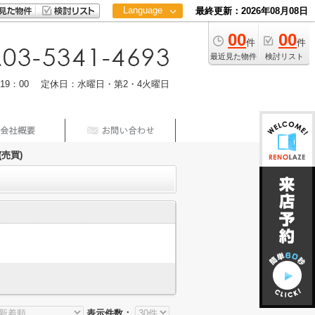
Language
最終更新：2026年08月08日
00
00
日本語
件
件
中文
最近見た物件
検討リスト
m19：00 定休日：水曜日・第2・4火曜日
売買)
表示件数：