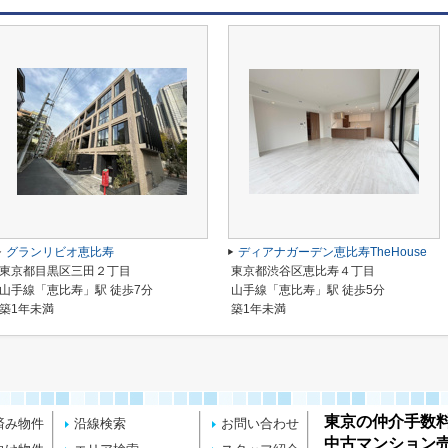
グランリビオ恵比寿
ディアナガーデン恵比寿TheHouse
東京都目黒区三田２丁目
東京都渋谷区恵比寿４丁目
山手線「恵比寿」駅 徒歩7分
山手線「恵比寿」駅 徒歩5分
築1年未満
築1年未満
東京の仲介手数
済み物件
沿線検索
お問い合わせ
中古マンション売