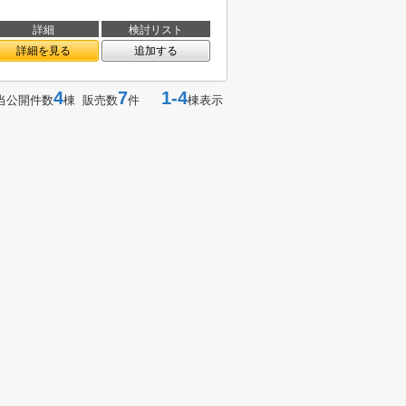
詳細
検討リスト
詳細を見る
追加する
4
7
1-4
当公開件数
棟 販売数
件
棟表示