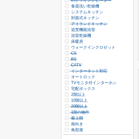
IHクッキングヒーター
食器洗い乾燥機
システムキッチン
対面式キッチン
アイランドキッチン
追焚機能浴室
浴室乾燥機
床暖房
ウォークインクロゼット
CS
BS
CATV
インターネット対応
オートロック
TVモニタ付インターホン
宅配ボックス
2階以上
10階以上
20階以上
1階の物件
最上階
南向き
角部屋