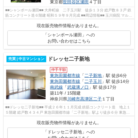
東京都
世田谷区
瀬田
４丁目
■■シャンボール瀬田■■ 大井町線 二子玉川駅 徒歩１３分 総戸数８３戸 鉄
筋コンクリート造６階建 昭和５９年９月完成 ■■周辺情報■■ 玉川病院 マルエ
ツ ファミリーマート 玉川タカ...
現在販売物件情報がありません。
「シャンボール瀬田」への
お問い合わせはこちら
ドレッセ二子新地
売買 | 中古マンション
仲手半額
東急田園都市線
「
二子新地
」駅 徒歩6分
東急田園都市線
「
二子玉川
」駅 徒歩14分
南武線
「
武蔵溝ノ口
」駅 徒歩17分
築11年 / 15階建
神奈川県
川崎市高津区
二子
１丁目
■■ドレッセ二子新地■■ 平成２６年１１月完成 鉄筋コンクリート造 地上１
５階建 総戸数４３４戸 東急田園都市線「二子新地」駅より徒歩６分 東急田
園都市線「二子玉川」駅より徒歩１...
現在販売物件情報がありません。
「ドレッセ二子新地」への
お問い合わせはこちら