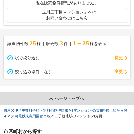
現在販売物件情報がありません。
「玉川三丁目マンション」への
お問い合わせはこちら
25
3
1～25
該当物件数
棟
販売数
件
棟を表示
駅で絞り込む
変更
変更
絞り込み条件：
なし
ページトップへ
東京の仲介手数料半額・無料の物件情報
>
(マンション(売買))路線・駅から探
す
>
東急電鉄東急田園都市線
>
二子新地駅のマンション(売買)
市区町村から探す