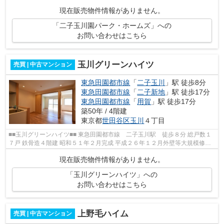
ト造地上５階建 ペット可 宅配...
現在販売物件情報がありません。
「二子玉川園パーク・ホームズ」への
お問い合わせはこちら
玉川グリーンハイツ
売買 | 中古マンション
東急田園都市線
「
二子玉川
」駅 徒歩8分
東急田園都市線
「
二子新地
」駅 徒歩17分
東急田園都市線
「
用賀
」駅 徒歩17分
築50年 / 4階建
東京都
世田谷区
玉川
４丁目
■■玉川グリーンハイツ■■ 東急田園都市線 二子玉川駅 徒歩８分 総戸数１
７戸 鉄骨造４階建 昭和５１年２月完成 平成２６年１２月外壁等大規模修繕
工事済 ■■周辺情報■■ ファミリ...
現在販売物件情報がありません。
「玉川グリーンハイツ」への
お問い合わせはこちら
上野毛ハイム
売買 | 中古マンション