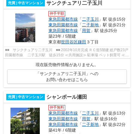
サンクチュアリ二子玉川
売買 | 中古マンション
仲手半額
東急田園都市線
「
二子玉川
」駅 徒歩15分
東急田園都市線
「
二子新地
」駅 徒歩21分
東急田園都市線
「
用賀
」駅 徒歩25分
築23年 / 5階建
東京都
世田谷区
鎌田
３丁目
■■ サンクチュアリ二子玉川 ■■ 2002年10月完成 ＲＣ造5階建 総戸数23戸
田園都市線 二子玉川駅 徒歩15分 ≪共用施設≫ 駐車場 ペット飼育可 ≪共
用部修繕履歴≫ 2014年10月外壁石...
現在販売物件情報がありません。
「サンクチュアリ二子玉川」への
お問い合わせはこちら
シャンボール瀬田
売買 | 中古マンション
仲手無料
東急田園都市線
「
二子玉川
」駅 徒歩13分
東急田園都市線
「
用賀
」駅 徒歩16分
東急田園都市線
「
二子新地
」駅 徒歩22分
築41年 / 6階建