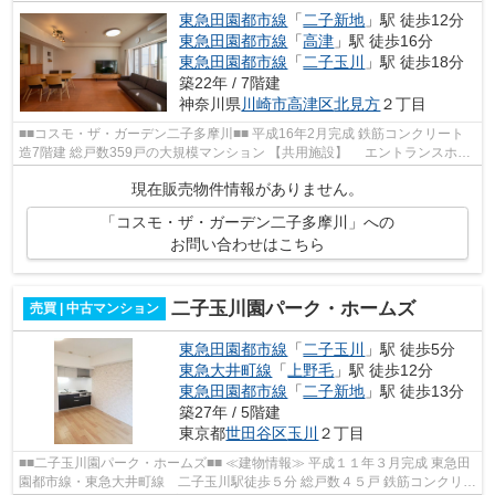
東急田園都市線
「
二子新地
」駅 徒歩12分
東急田園都市線
「
高津
」駅 徒歩16分
東急田園都市線
「
二子玉川
」駅 徒歩18分
築22年 / 7階建
神奈川県
川崎市高津区
北見方
２丁目
■■コスモ・ザ・ガーデン二子多摩川■■ 平成16年2月完成 鉄筋コンクリート
造7階建 総戸数359戸の大規模マンション 【共用施設】 エントランスホー
ル キッズル―ム ゲストハウス（...
現在販売物件情報がありません。
「コスモ・ザ・ガーデン二子多摩川」への
お問い合わせはこちら
二子玉川園パーク・ホームズ
売買 | 中古マンション
東急田園都市線
「
二子玉川
」駅 徒歩5分
東急大井町線
「
上野毛
」駅 徒歩12分
東急田園都市線
「
二子新地
」駅 徒歩13分
築27年 / 5階建
東京都
世田谷区
玉川
２丁目
■■二子玉川園パーク・ホームズ■■ ≪建物情報≫ 平成１１年３月完成 東急田
園都市線・東急大井町線 二子玉川駅徒歩５分 総戸数４５戸 鉄筋コンクリー