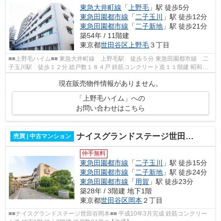
東急大井町線
「
上野毛
」駅 徒歩5分
東急田園都市線
「
二子玉川
」駅 徒歩12分
東急田園都市線
「
二子新地
」駅 徒歩21分
築54年 / 11階建
東京都
世田谷区
上野毛
３丁目
■■上野毛ハイム■■ 東急大井町線 上野毛駅 徒歩５分 東急田園都市線 二
子玉川駅 徒歩１２分 総戸数１８４戸 鉄筋コンクリート造１１階建 昭和４
６年９月完成 ■■周辺環境■■ スー...
現在販売物件情報がありません。
「上野毛ハイム」への
お問い合わせはこちら
ナイスグランドステージ世田谷岡本
売買 | 中古マンション
仲手無料
東急田園都市線
「
二子玉川
」駅 徒歩15分
東急田園都市線
「
二子新地
」駅 徒歩24分
東急田園都市線
「
用賀
」駅 徒歩23分
築28年 / 3階建 地下1階
東京都
世田谷区
岡本
２丁目
■■ナイスグランドステージ世田谷岡本■■ 平成10年3月完成 鉄筋コンクリー