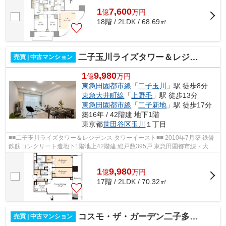
1
7,600
億
万
円
18階 / 2LDK / 68.69㎡
二子玉川ライズタワー＆レジデンスタワーイースト
売買 | 中古マンション
1
9,980
億
万円
東急田園都市線
「
二子玉川
」駅 徒歩8分
東急大井町線
「
上野毛
」駅 徒歩13分
東急田園都市線
「
二子新地
」駅 徒歩17分
築16年 / 42階建 地下1階
東京都
世田谷区
玉川
１丁目
■■二子玉川ライズタワー＆レジデンス タワーイースト■■ 2010年7月築 鉄骨
鉄筋コンクリート造地下1階地上42階建 総戸数395戸 東急田園都市線・大井
町線「二子玉川」駅徒歩8分 免震構...
1
9,980
億
万
円
17階 / 2LDK / 70.32㎡
コスモ・ザ・ガーデン二子多摩川
売買 | 中古マンション