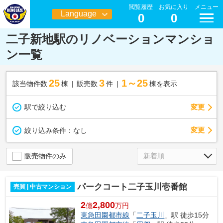
閲覧履歴
お気に入り
メニュー
Language
0
0
日本語
二子新地駅のリノベーションマンショ
ン一覧
25
3
1～25
該当物件数
棟
販売数
件
棟を表示
駅で絞り込む
変更
変更
絞り込み条件：
なし
販売物件のみ
パークコート二子玉川壱番館
売買 | 中古マンション
2
2,800
億
万円
東急田園都市線
「
二子玉川
」駅 徒歩15分