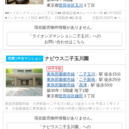
東京都
世田谷区
玉川
３丁目
■■ライオンズマンション二子玉川■■ 建物設備 ■エレベーター有 ■CATV対応
■インターネット対応 ■管理人 日勤勤務 ■駐車場 月額20,000円 ■バイ
ク置場 年額10,000～20,000円 ■駐...
現在販売物件情報がありません。
「ライオンズマンション二子玉川」への
お問い合わせはこちら
ナビウス二子玉川園
売買 | 中古マンション
仲手半額
東急田園都市線
「
二子玉川
」駅 徒歩15分
東急田園都市線
「
二子新地
」駅 徒歩25分
東急田園都市線
「
高津
」駅 徒歩33分
築30年 / 5階建 地下1階
東京都
世田谷区
鎌田
３丁目
東急田園都市線・大井町線≪二子玉川≫駅より徒歩１５分 平成２１年１２
月、大規模修繕工事実施済 インド砂岩の外壁と陽光が降り注ぐパティオが織
りなす空間 平成８年７月完成 エン...
現在販売物件情報がありません。
「ナビウス二子玉川園」への