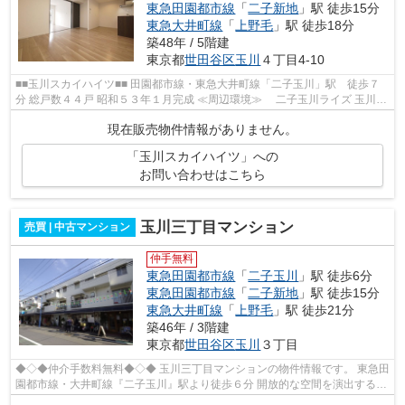
東急田園都市線
「
二子新地
」駅 徒歩15分
東急大井町線
「
上野毛
」駅 徒歩18分
築48年 / 5階建
東京都
世田谷区
玉川
４丁目4-10
■■玉川スカイハイツ■■ 田園都市線・東急大井町線「二子玉川」駅 徒歩７
分 総戸数４４戸 昭和５３年１月完成 ≪周辺環境≫ 二子玉川ライズ 玉川高
島屋 玉川北公園 リノレイズなら...
現在販売物件情報がありません。
「玉川スカイハイツ」への
お問い合わせはこちら
玉川三丁目マンション
売買 | 中古マンション
仲手無料
東急田園都市線
「
二子玉川
」駅 徒歩6分
東急田園都市線
「
二子新地
」駅 徒歩15分
東急大井町線
「
上野毛
」駅 徒歩21分
築46年 / 3階建
東京都
世田谷区
玉川
３丁目
◆◇◆仲介手数料無料◆◇◆ 玉川三丁目マンションの物件情報です。 東急田
園都市線・大井町線『二子玉川』駅より徒歩６分 開放的な空間を演出するメ
ゾネットタイプ リノレイズならすぐ...