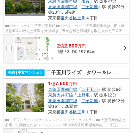
東急田園都市線
「
用賀
」駅 徒歩23分
東急田園都市線
「
二子新地
」駅 徒歩24分
築23年 / 5階建
東京都
世田谷区
玉川
４丁目
■■パークコート二子玉川壱番館■■ パークコート二子玉川壱番館は、旧・幽
篁堂庭園の歴史と景観を受け継ぎ、豊かな緑と庭園美を取り入れた三井不動
産レジデンシャルの「パークコート」...
2
2,800
億
万
円
1階 / 3LDK / 97.64㎡
二子玉川ライズ タワー＆レジデンス タワーセントラル
売買 | 中古マンション
1
7,600
億
万円
東急田園都市線
「
二子玉川
」駅 徒歩6分
東急大井町線
「
上野毛
」駅 徒歩12分
東急田園都市線
「
二子新地
」駅 徒歩18分
築16年 / 28階建
東京都
世田谷区
玉川
１丁目
■■二子玉川ライズタワー＆レジデンス タワーセントラル■■ 大型商業施設と
多摩川に隣接したタワーレジデンス 2010年5月築 田園都市線「二子玉川」駅
より徒歩6分 03-5341-4693までお...