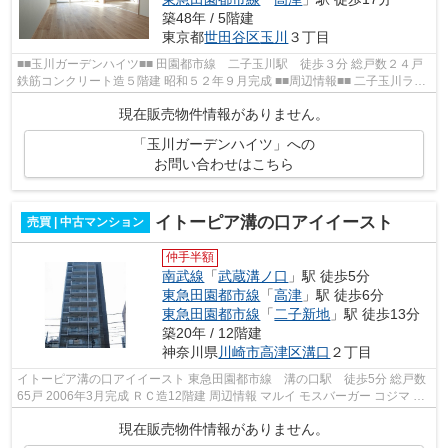
築48年 / 5階建
東京都
世田谷区
玉川
３丁目
■■玉川ガーデンハイツ■■ 田園都市線 二子玉川駅 徒歩３分 総戸数２４戸
鉄筋コンクリート造５階建 昭和５２年９月完成 ■■周辺情報■■ 二子玉川ライ
ズ 二子玉川小学校 瀬田中学校
現在販売物件情報がありません。
「玉川ガーデンハイツ」への
お問い合わせはこちら
イトーピア溝の口アイイースト
売買 | 中古マンション
仲手半額
南武線
「
武蔵溝ノ口
」駅 徒歩5分
東急田園都市線
「
高津
」駅 徒歩6分
東急田園都市線
「
二子新地
」駅 徒歩13分
築20年 / 12階建
神奈川県
川崎市高津区
溝口
２丁目
イトーピア溝の口アイイースト 東急田園都市線 溝の口駅 徒歩5分 総戸数
65戸 2006年3月完成 ＲＣ造12階建 周辺情報 マルイ モスバーガー コジマ フ
ァミマ！！
現在販売物件情報がありません。