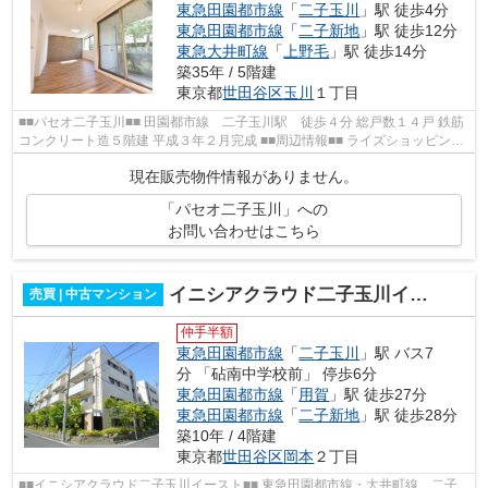
東急田園都市線
「
二子玉川
」駅 徒歩4分
東急田園都市線
「
二子新地
」駅 徒歩12分
東急大井町線
「
上野毛
」駅 徒歩14分
築35年 / 5階建
東京都
世田谷区
玉川
１丁目
■■パセオ二子玉川■■ 田園都市線 二子玉川駅 徒歩４分 総戸数１４戸 鉄筋
コンクリート造５階建 平成３年２月完成 ■■周辺情報■■ ライズショッピング
センター １０９シネマズ二子玉...
現在販売物件情報がありません。
「パセオ二子玉川」への
お問い合わせはこちら
イニシアクラウド二子玉川イースト
売買 | 中古マンション
仲手半額
東急田園都市線
「
二子玉川
」駅 バス7
分 「砧南中学校前」 停歩6分
東急田園都市線
「
用賀
」駅 徒歩27分
東急田園都市線
「
二子新地
」駅 徒歩28分
築10年 / 4階建
東京都
世田谷区
岡本
２丁目
■■イニシアクラウド二子玉川イースト■■ 東急田園都市線・大井町線 二子