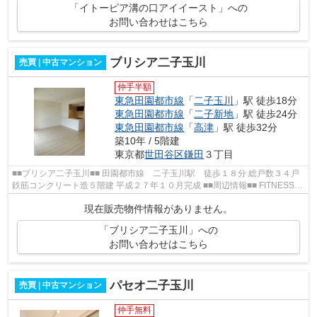
「イトーピア溝の口アイイースト」への
お問い合わせはこちら
ブリシア二子玉川
売買 | 中古マンション
仲手半額
東急田園都市線
「
二子玉川
」駅 徒歩18分
東急田園都市線
「
二子新地
」駅 徒歩24分
東急田園都市線
「
高津
」駅 徒歩32分
築10年 / 5階建
東京都
世田谷区
鎌田
３丁目
■■ブリシア二子玉川■■ 田園都市線 二子玉川駅 徒歩１８分 総戸数３４戸
鉄筋コンクリート造５階建 平成２７年１０月完成 ■■周辺情報■■ FITNESS
GYM T.I.S ローソン Ｈ鎌田三丁目...
現在販売物件情報がありません。
「ブリシア二子玉川」への
お問い合わせはこちら
パセオ二子玉川
売買 | 中古マンション
仲手無料