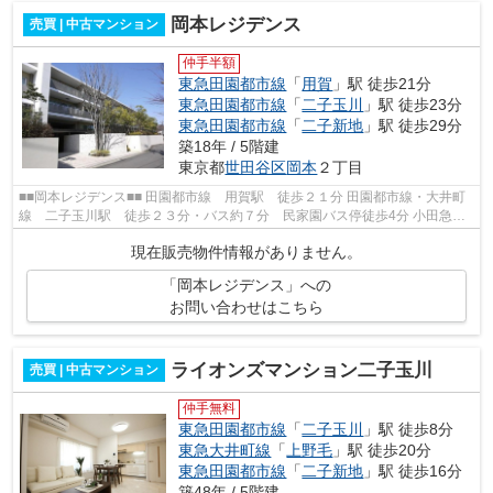
岡本レジデンス
売買 | 中古マンション
仲手半額
東急田園都市線
「
用賀
」駅 徒歩21分
東急田園都市線
「
二子玉川
」駅 徒歩23分
東急田園都市線
「
二子新地
」駅 徒歩29分
築18年 / 5階建
東京都
世田谷区
岡本
２丁目
■■岡本レジデンス■■ 田園都市線 用賀駅 徒歩２１分 田園都市線・大井町
線 二子玉川駅 徒歩２３分・バス約７分 民家園バス停徒歩4分 小田急
線 成城学園前駅 バス１２分 岡本３...
現在販売物件情報がありません。
「岡本レジデンス」への
お問い合わせはこちら
ライオンズマンション二子玉川
売買 | 中古マンション
仲手無料
東急田園都市線
「
二子玉川
」駅 徒歩8分
東急大井町線
「
上野毛
」駅 徒歩20分
東急田園都市線
「
二子新地
」駅 徒歩16分
築48年 / 5階建