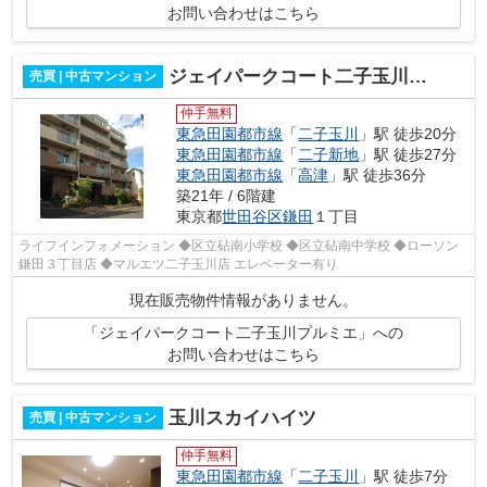
お問い合わせはこちら
ジェイパークコート二子玉川プルミエ
売買 | 中古マンション
仲手無料
東急田園都市線
「
二子玉川
」駅 徒歩20分
東急田園都市線
「
二子新地
」駅 徒歩27分
東急田園都市線
「
高津
」駅 徒歩36分
築21年 / 6階建
東京都
世田谷区
鎌田
１丁目
ライフインフォメーション ◆区立砧南小学校 ◆区立砧南中学校 ◆ローソン
鎌田３丁目店 ◆マルエツ二子玉川店 エレベーター有り
現在販売物件情報がありません。
「ジェイパークコート二子玉川プルミエ」への
お問い合わせはこちら
玉川スカイハイツ
売買 | 中古マンション
仲手無料
東急田園都市線
「
二子玉川
」駅 徒歩7分