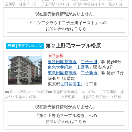
玉川駅 徒歩２３分 二子玉川駅バス６分 砧南中学校前停下車 徒歩６分 総
戸数42戸 鉄骨・鉄筋コンクリート...
現在販売物件情報がありません。
「イニシアクラウド二子玉川イースト」への
お問い合わせはこちら
第２上野毛マープル松原
売買 | 中古マンション
仲手無料
東急田園都市線
「
二子玉川
」駅 徒歩6分
東急大井町線
「
上野毛
」駅 徒歩8分
東急田園都市線
「
二子新地
」駅 徒歩17分
築48年 / 5階建
東京都
世田谷区
玉川
２丁目
■■第２上野毛マープル松原■■ 東急田園都市線・大井町線 二子玉川駅 徒
歩6分 東急大井町線 上野毛駅 徒歩7分 総戸数１０戸 鉄筋
コンクリート造５階建 昭和５３年３...
現在販売物件情報がありません。
「第２上野毛マープル松原」への
お問い合わせはこちら