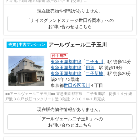
ト造 地下1階 地上3階建 総戸数24戸 ■【交通】
━━━━━━━━━━━━━━━ 東急田園都市線『二子玉川』駅徒歩15分
現在販売物件情報がありません。
■【...
「ナイスグランドステージ世田谷岡本」への
お問い合わせはこちら
アールヴェール二子玉川
売買 | 中古マンション
仲手無料
東急田園都市線
「
二子玉川
」駅 徒歩14分
東急田園都市線
「
用賀
」駅 徒歩19分
東急田園都市線
「
二子新地
」駅 徒歩20分
築24年 / 3階建
東京都
世田谷区
玉川
４丁目
■■アールヴェール二子玉川■■ 東急田園都市線 二子玉川駅 徒歩１４分 総
戸数３８戸 鉄筋コンクリート造３階建 ２００２年１月完成
現在販売物件情報がありません。
「アールヴェール二子玉川」への
お問い合わせはこちら