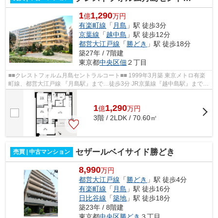
1
1,290
億
万円
有楽町線
「
月島
」駅 徒歩3分
京葉線
「
越中島
」駅 徒歩12分
都営大江戸線
「
勝どき
」駅 徒歩18分
築27年 / 7階建
東京都
中央区
佃
２丁目
■■クレストフォルム月島セントラルコート■■ 1999年3月築 東京メトロ有楽
町線、都営大江戸線 『月島駅』まで…徒歩3分 JR京葉線『越中島駅』まで…
徒歩12分 ◆オートロック ◆エレベータ...
1
1,290
億
万
円
3階 / 2LDK / 70.60㎡
セザールベイサイド勝どき
売買 | 中古マンション
8,990
万円
都営大江戸線
「
勝どき
」駅 徒歩4分
有楽町線
「
月島
」駅 徒歩16分
日比谷線
「
築地
」駅 徒歩18分
築23年 / 8階建
東京都
中央区
勝どき
３丁目