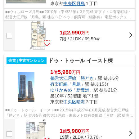
東京都
中央区
月島
１丁目
■■ウィルローズ月島■■ 2010年（平成22年）3月完成 東京メトロ有楽町線・
都営大江戸線『月島』駅 徒歩３分 ペット飼育可（細則有） 宅配ボックスあ
り 【周辺環境】 ダイエー月島店...
1
2,990
億
万
円
7階 / 2LDK / 69.59㎡
ドゥ・トゥール イースト棟
売買 | 中古マンション
1
5,980
億
万円
都営大江戸線
「
勝どき
」駅 徒歩5分
有楽町線
「
月島
」駅 徒歩15分
ゆりかもめ
「
新豊洲
」駅 徒歩21分
築10年 / 52階建 地下1階
東京都
中央区
晴海
３丁目
■■ドゥ・トゥール イースト■■ 2015年(平成27年)10月完成 都営大江戸線
「勝どき」駅 徒歩5分 都営大江戸線・東京メトロ有楽町線「月島」駅 徒歩15
分 充実の共用施設 ペット飼育可 ...
1
5,980
億
万
円
19階 / 2LDK / 70.70㎡