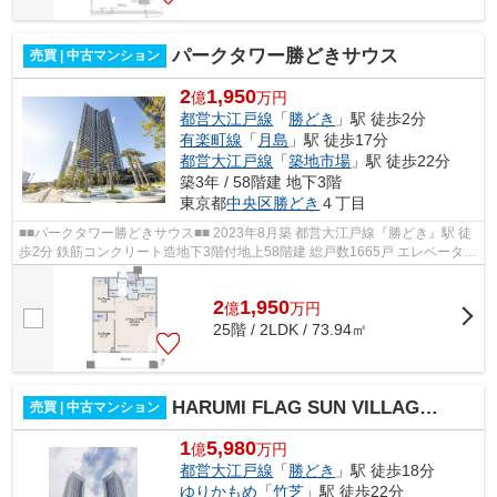
パークタワー勝どきサウス
売買 | 中古マンション
2
1,950
億
万円
都営大江戸線
「
勝どき
」駅 徒歩2分
有楽町線
「
月島
」駅 徒歩17分
都営大江戸線
「
築地市場
」駅 徒歩22分
築3年 / 58階建 地下3階
東京都
中央区
勝どき
４丁目
■■パークタワー勝どきサウス■■ 2023年8月築 都営大江戸線『勝どき』駅 徒
歩2分 鉄筋コンクリート造地下3階付地上58階建 総戸数1665戸 エレベーター
2基以上完備 ダブルオートロック ...
2
1,950
億
万
円
25階 / 2LDK / 73.94㎡
HARUMI FLAG SUN VILLAGE T棟
売買 | 中古マンション
1
5,980
億
万円
都営大江戸線
「
勝どき
」駅 徒歩18分
ゆりかもめ
「
竹芝
」駅 徒歩22分