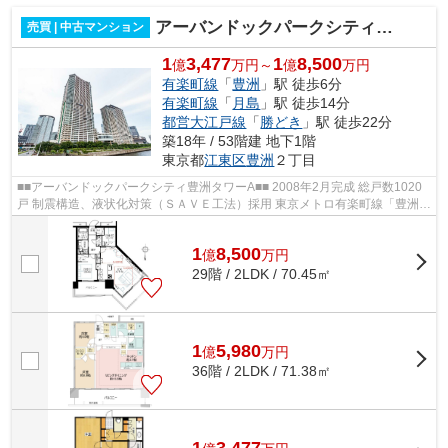
アーバンドックパークシティ豊洲タワーA
売買 | 中古マンション
1
3,477
1
8,500
億
万円～
億
万円
有楽町線
「
豊洲
」駅 徒歩6分
有楽町線
「
月島
」駅 徒歩14分
都営大江戸線
「
勝どき
」駅 徒歩22分
築18年 / 53階建 地下1階
東京都
江東区
豊洲
２丁目
■■アーバンドックパークシティ豊洲タワーA■■ 2008年2月完成 総戸数1020
戸 制震構造、液状化対策（ＳＡＶＥ工法）採用 東京メトロ有楽町線「豊洲」
駅徒歩6分 ゆりかもめ「豊洲」駅徒...
1
8,500
億
万
円
29階 / 2LDK / 70.45㎡
1
5,980
億
万
円
36階 / 2LDK / 71.38㎡