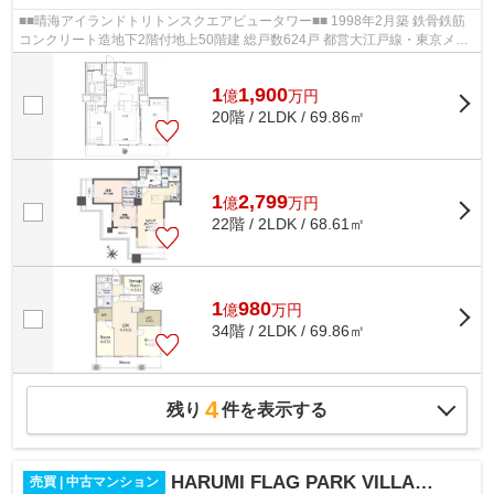
■■晴海アイランドトリトンスクエアビュータワー■■ 1998年2月築 鉄骨鉄筋
コンクリート造地下2階付地上50階建 総戸数624戸 都営大江戸線・東京メト
ロ有楽町線「月島」駅 徒歩7分 オ...
1
1,900
億
万
円
20階 / 2LDK / 69.86㎡
1
2,799
億
万
円
22階 / 2LDK / 68.61㎡
1
980
億
万
円
34階 / 2LDK / 69.86㎡
4
残り
件を表示する
HARUMI FLAG PARK VILLAGE T棟
売買 | 中古マンション