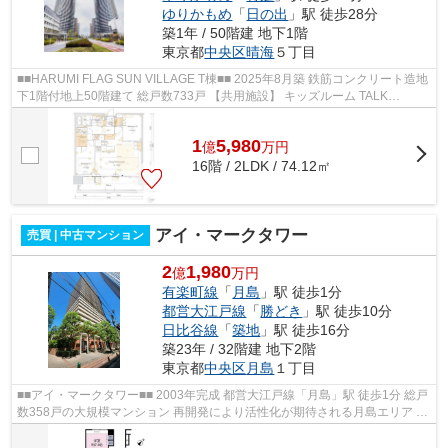
ゆりかもめ
「
日の出
」駅 徒歩28分
築1年 / 50階建 地下1階
東京都
中央区
晴海
５丁目
■■HARUMI FLAG SUN VILLAGE T棟■■ 2025年8月築 鉄筋コンクリート造地
下1階付地上50階建て 総戸数733戸 【共用施設】 キッズルーム TALK
SALON SKY LOUNGE URBAN ゲストルーム パーテ...
1
5,980
億
万
円
16階 / 2LDK / 74.12㎡
アイ・マークタワー
売買 | 中古マンション
2
1,980
億
万円
有楽町線
「
月島
」駅 徒歩1分
都営大江戸線
「
勝どき
」駅 徒歩10分
日比谷線
「
築地
」駅 徒歩16分
築23年 / 32階建 地下2階
東京都
中央区
月島
１丁目
■■アイ・マークタワー■■ 2003年完成 都営大江戸線「月島」駅 徒歩1分 総戸
数358戸の大規模マンション 再開発により活性化が期待される月島エリア 大
理石を基調とした高級感あるロビ...