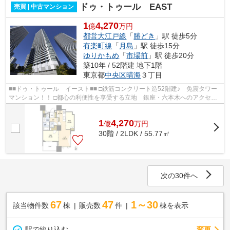
ドゥ・トゥール EAST
売買 | 中古マンション
1
4,270
億
万円
都営大江戸線
「
勝どき
」駅 徒歩5分
有楽町線
「
月島
」駅 徒歩15分
ゆりかもめ
「
市場前
」駅 徒歩20分
築10年 / 52階建 地下1階
東京都
中央区
晴海
３丁目
■■ドゥ・トゥール イースト■■ □鉄筋コンクリート造52階建♪ 免震タワー
マンション！！ □都心の利便性を享受する立地 銀座・六本木へのアクセス
も良好♪ □住友不動産旧分譲×三井住...
1
4,270
億
万
円
30階 / 2LDK / 55.77㎡
次の30件へ
67
47
1～30
該当物件数
棟
販売数
件
棟を表示
駅で絞り込む
変更