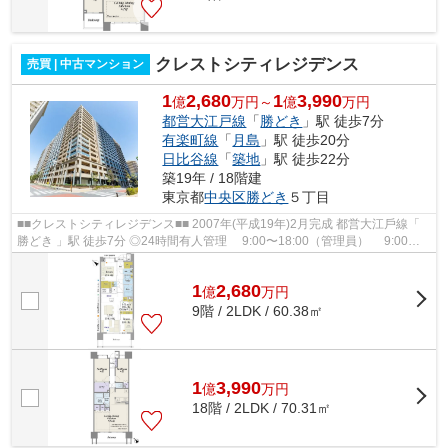
クレストシティレジデンス
売買 | 中古マンション
1
2,680
1
3,990
億
万円～
億
万円
都営大江戸線
「
勝どき
」駅 徒歩7分
有楽町線
「
月島
」駅 徒歩20分
日比谷線
「
築地
」駅 徒歩22分
築19年 / 18階建
東京都
中央区
勝どき
５丁目
■■クレストシティレジデンス■■ 2007年(平成19年)2⽉完成 都営⼤江⼾線「
勝どき 」駅 徒歩7分 ◎24時間有⼈管理 9:00〜18:00（管理員） 9:00〜
20:00（コンシェルジュ） 24時間...
1
2,680
億
万
円
9階 / 2LDK / 60.38㎡
1
3,990
億
万
円
18階 / 2LDK / 70.31㎡