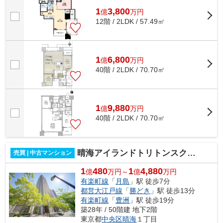
1
3,800
億
万
円
12階 / 2LDK / 57.49㎡
1
6,800
億
万
円
40階 / 2LDK / 70.70㎡
1
9,880
億
万
円
40階 / 2LDK / 70.70㎡
晴海アイランドトリトンスクエアビュータワー
売買 | 中古マンション
1
480
1
4,880
億
万円～
億
万円
有楽町線
「
月島
」駅 徒歩7分
都営大江戸線
「
勝どき
」駅 徒歩13分
有楽町線
「
豊洲
」駅 徒歩19分
築28年 / 50階建 地下2階
東京都
中央区
晴海
１丁目