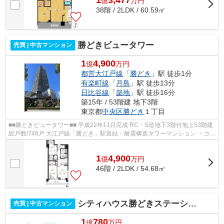
1
3,477
億
万
円
38階 / 2LDK / 60.59㎡
勝どきビュータワー
売買 | 中古マンション
1
4,900
億
万円
都営大江戸線
「
勝どき
」駅 徒歩1分
有楽町線
「
月島
」駅 徒歩13分
日比谷線
「
築地
」駅 徒歩16分
築15年 / 53階建 地下3階
東京都
中央区
勝どき
１丁目
■■勝どきビュータワー■■ 平成22年11月完成 RC・S造地下3階付地上53階建
総戸数/746戸 大江戸線「勝どき」駅直結・耐震構造タワーマンション ・コン
シェルジュサービス＆24時間有人...
1
4,900
億
万
円
46階 / 2LDK / 54.68㎡
シティハウス勝どきステーションコート
売買 | 中古マンション
1
780
億
万円