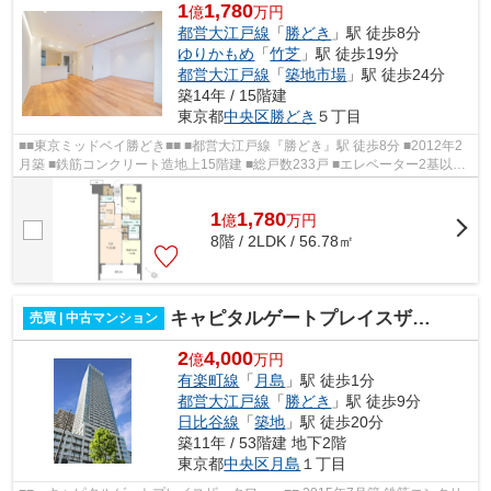
1
1,780
億
万円
都営大江戸線
「
勝どき
」駅 徒歩8分
ゆりかもめ
「
竹芝
」駅 徒歩19分
都営大江戸線
「
築地市場
」駅 徒歩24分
築14年 / 15階建
東京都
中央区
勝どき
５丁目
■■東京ミッドベイ勝どき■■ ■都営大江戸線『勝どき』駅 徒歩8分 ■2012年2
月築 ■鉄筋コンクリート造地上15階建 ■総戸数233戸 ■エレベーター2基以上
完備 ■オートロック ■防犯カメラ ■宅...
1
1,780
億
万
円
8階 / 2LDK / 56.78㎡
キャピタルゲートプレイスザタワー
売買 | 中古マンション
2
4,000
億
万円
有楽町線
「
月島
」駅 徒歩1分
都営大江戸線
「
勝どき
」駅 徒歩9分
日比谷線
「
築地
」駅 徒歩20分
築11年 / 53階建 地下2階
東京都
中央区
月島
１丁目