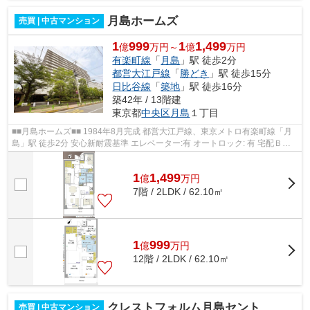
月島ホームズ
売買 | 中古マンション
1
999
1
1,499
億
万円～
億
万円
有楽町線
「
月島
」駅 徒歩2分
都営大江戸線
「
勝どき
」駅 徒歩15分
日比谷線
「
築地
」駅 徒歩16分
築42年 / 13階建
東京都
中央区
月島
１丁目
■■月島ホームズ■■ 1984年8月完成 都営大江戸線、東京メトロ有楽町線「月
島」駅 徒歩2分 安心新耐震基準 エレベーター:有 オートロック: 有 宅配ＢＯ
Ｘ:有
1
1,499
億
万
円
7階 / 2LDK / 62.10㎡
1
999
億
万
円
12階 / 2LDK / 62.10㎡
クレストフォルム月島セントラルコート
売買 | 中古マンション