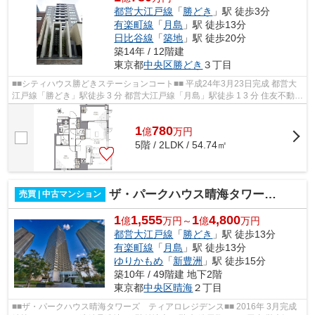
都営大江戸線
「
勝どき
」駅 徒歩3分
有楽町線
「
月島
」駅 徒歩13分
日比谷線
「
築地
」駅 徒歩20分
築14年 / 12階建
東京都
中央区
勝どき
３丁目
■■シティハウス勝どきステーションコート■■ 平成24年3月23日完成 都営大
江戸線「勝どき」駅徒歩 3 分 都営大江戸線「月島」駅徒歩 1 3 分 住友不動産
旧分譲シティハウスシリーズ！ ...
1
780
億
万
円
5階 / 2LDK / 54.74㎡
ザ・パークハウス晴海タワーズ ティアロレジデンス
売買 | 中古マンション
1
1,555
1
4,800
億
万円～
億
万円
都営大江戸線
「
勝どき
」駅 徒歩13分
有楽町線
「
月島
」駅 徒歩13分
ゆりかもめ
「
新豊洲
」駅 徒歩15分
築10年 / 49階建 地下2階
東京都
中央区
晴海
２丁目
■■ザ・パークハウス晴海タワーズ ティアロレジデンス■■ 2016年 3月完成