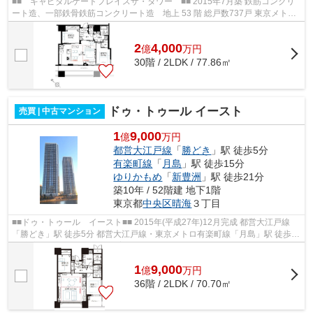
■■ キャピタルゲートプレイスザ・タワー ■■ 2015年7月築 鉄筋コンクリ
ート造、一部鉄骨鉄筋コンクリート造 地上 53 階 総戸数737戸 東京メトロ
有楽町線「月島」駅徒歩1分 都営大...
2
4,000
億
万
円
30階 / 2LDK / 77.86㎡
ドゥ・トゥール イースト
売買 | 中古マンション
1
9,000
億
万円
都営大江戸線
「
勝どき
」駅 徒歩5分
有楽町線
「
月島
」駅 徒歩15分
ゆりかもめ
「
新豊洲
」駅 徒歩21分
築10年 / 52階建 地下1階
東京都
中央区
晴海
３丁目
■■ドゥ・トゥール イースト■■ 2015年(平成27年)12月完成 都営大江戸線
「勝どき」駅 徒歩5分 都営大江戸線・東京メトロ有楽町線「月島」駅 徒歩15
分 充実の共用施設 ペット飼育可 ...
1
9,000
億
万
円
36階 / 2LDK / 70.70㎡