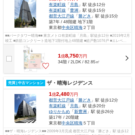
有楽町線
「
月島
」駅 徒歩12分
有楽町線
「
豊洲
」駅 徒歩15分
都営大江戸線
「
勝どき
」駅 徒歩15分
築7年 / 48階建 地下1階
東京都
中央区
晴海
２丁目
■■パークタワー晴海■■ 東京メトロ有楽町線「月島」駅徒歩12分 ■2019年2月
竣工 ■鉄筋コンクリート造地下1階付地上48階建 ■総戸数1076戸 ■エレベー
ター12基完備 ■ダブルオートロック完...
1
8,750
億
万
円
34階 / 2LDK / 82.85㎡
ザ・晴海レジデンス
売買 | 中古マンション
1
2,480
億
万円
都営大江戸線
「
勝どき
」駅 徒歩12分
有楽町線
「
月島
」駅 徒歩20分
ゆりかもめ
「
新豊洲
」駅 徒歩26分
築17年 / 20階建
東京都
中央区
晴海
５丁目
■■ザ・晴海レジデンス■■ 2009年3月完成 都営大江戸線「勝どき」駅 徒歩12