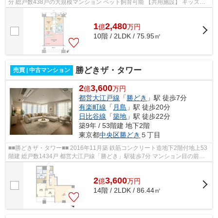
分 総戸数438戸の大規模マンション ペット飼育可能 【共用施設】 キッズス
ペース （１Ｆ） オープンカ...
1
2,480
億
万
円
10階 / 2LDK / 75.95㎡
勝どきザ・タワー
売買 | 中古マンション
2
3,600
億
万円
都営大江戸線
「
勝どき
」駅 徒歩7分
有楽町線
「
月島
」駅 徒歩20分
日比谷線
「
築地
」駅 徒歩22分
築9年 / 53階建 地下2階
東京都
中央区
勝どき
５丁目
■■勝どきザ・タワー■■ 2016年11月築 鉄筋コンクリート造地下2階付地上53
階建 総戸数1434戸 都営大江戸線「勝どき」駅徒歩7分 マンション目の前
（徒歩1分）に東京BRT「勝どき」停が...
2
3,600
億
万
円
14階 / 2LDK / 86.44㎡