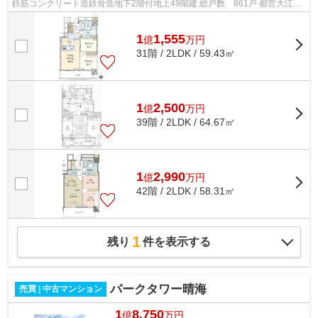
鉄筋コンクリート造鉄骨造地下2階付地上49階建 総戸数 861戸 都営大江戸
線「勝どき」駅徒歩13分 東京メトロ...
1
1,555
億
万
円
31階 / 2LDK / 59.43㎡
1
2,500
億
万
円
39階 / 2LDK / 64.67㎡
1
2,990
億
万
円
42階 / 2LDK / 58.31㎡
1
残り
件を表示する
パークタワー晴海
売買 | 中古マンション
1
8,750
億
万円