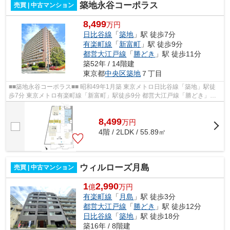
築地永谷コーポラス
売買 | 中古マンション
8,499
万円
日比谷線
「
築地
」駅 徒歩7分
有楽町線
「
新富町
」駅 徒歩9分
都営大江戸線
「
勝どき
」駅 徒歩11分
築52年 / 14階建
東京都
中央区
築地
７丁目
■■築地永谷コーポラス■■ 昭和49年1月築 東京メトロ日比谷線「築地」駅徒
歩7分 東京メトロ有楽町線「新富町」駅徒歩9分 都営大江戸線「勝どき」駅
徒歩11分 東京メトロ日比谷線、都営...
8,499
万
円
4階 / 2LDK / 55.89㎡
ウィルローズ月島
売買 | 中古マンション
1
2,990
億
万円
有楽町線
「
月島
」駅 徒歩3分
都営大江戸線
「
勝どき
」駅 徒歩12分
日比谷線
「
築地
」駅 徒歩18分
築16年 / 8階建