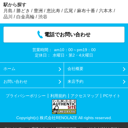
駅から探す
月島
/
勝どき
/
豊洲
/
恵比寿
/
広尾
/
麻布十番
/
六本木
/
品川
/
白金高輪
/
渋谷
電話でお問い合わせ
営業時間：
am10：00～pm19：00
定休日：
水曜日・第2・4火曜日
ホーム
会社概要
お問い合わせ
来店予約
プライバシーポリシー
利用規約
アクセスマップ
PCサイト
Copyright(c) 株式会社RENOLAZE All rights reserved.