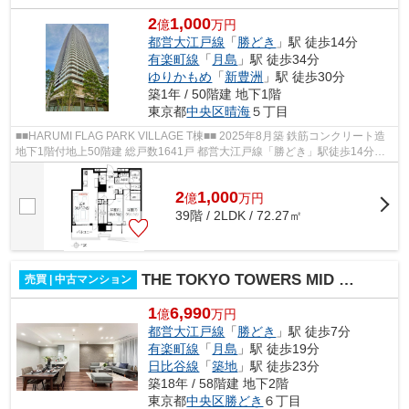
2
1,000
億
万円
都営大江戸線
「
勝どき
」駅 徒歩14分
有楽町線
「
月島
」駅 徒歩34分
ゆりかもめ
「
新豊洲
」駅 徒歩30分
築1年 / 50階建 地下1階
東京都
中央区
晴海
５丁目
■■HARUMI FLAG PARK VILLAGE T棟■■ 2025年8月築 鉄筋コンクリート造
地下1階付地上50階建 総戸数1641戸 都営大江戸線「勝どき」駅徒歩14分
【共用施設】 ○ パーティールームガーデン...
2
1,000
億
万
円
39階 / 2LDK / 72.27㎡
THE TOKYO TOWERS MID TOWER
売買 | 中古マンション
1
6,990
億
万円
都営大江戸線
「
勝どき
」駅 徒歩7分
有楽町線
「
月島
」駅 徒歩19分
日比谷線
「
築地
」駅 徒歩23分
築18年 / 58階建 地下2階
東京都
中央区
勝どき
６丁目