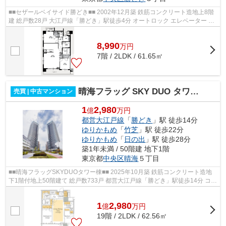
■■セザールベイサイド勝どき■■ 2002年12月築 鉄筋コンクリート造地上8階
建 総戸数28戸 大江戸線「勝どき」駅徒歩4分 オートロック エレベーター ペ
ット飼育可能
8,990
万
円
7階 / 2LDK / 61.65㎡
晴海フラッグ SKY DUO タワー棟（Sun Village）
売買 | 中古マンション
1
2,980
億
万円
都営大江戸線
「
勝どき
」駅 徒歩14分
ゆりかもめ
「
竹芝
」駅 徒歩22分
ゆりかもめ
「
日の出
」駅 徒歩28分
築1年未満 / 50階建 地下1階
東京都
中央区
晴海
５丁目
■■晴海フラッグSKYDUOタワー棟■■ 2025年10月築 鉄筋コンクリート造地
下1階付地上50階建て 総戸数733戸 都営大江戸線「勝どき」駅徒歩14分 コン
シェルジュ オートロック 宅配ボック...
1
2,980
億
万
円
19階 / 2LDK / 62.56㎡