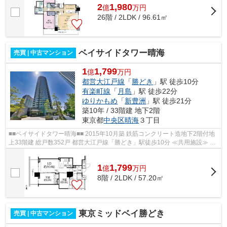
2
1,980
億
万
円
26階 / 2LDK / 96.61㎡
ベイサイドタワー晴海
売買 | 中古マンション
1
1,799
億
万円
都営大江戸線
「
勝どき
」駅 徒歩10分
有楽町線
「
月島
」駅 徒歩22分
ゆりかもめ
「
新豊洲
」駅 徒歩21分
築10年 / 33階建 地下2階
東京都
中央区
晴海
３丁目
■■ベイサイドタワー晴海■■ 2015年10月築 鉄筋コンクリート造地下2階付地
上33階建 総戸数352戸 都営大江戸線「勝どき」駅徒歩10分 ≪共用施設≫ ■
コンシェルジュサービス ■内廊下設計 ...
1
1,799
億
万
円
8階 / 2LDK / 57.20㎡
東京ミッドベイ勝どき
売買 | 中古マンション