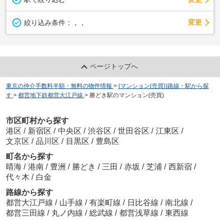
変更
絞り込み条件：
，，
ページトップへ
東京の仲介手数料半額・無料の物件情報
>
(マンション(売買))路線・駅から探
す
>
都営地下鉄都営大江戸線
>
勝どき駅のマンション(売買)
市区町村から探す
港区
/
新宿区
/
中央区
/
渋谷区
/
世田谷区
/
江東区
/
文京区
/
品川区
/
目黒区
/
豊島区
町名から探す
晴海
/
港南
/
豊洲
/
勝どき
/
三田
/
赤坂
/
芝浦
/
西新宿
/
代々木
/
白金
路線から探す
都営大江戸線
/
山手線
/
有楽町線
/
日比谷線
/
南北線
/
都営三田線
/
丸ノ内線
/
総武線
/
都営浅草線
/
東西線