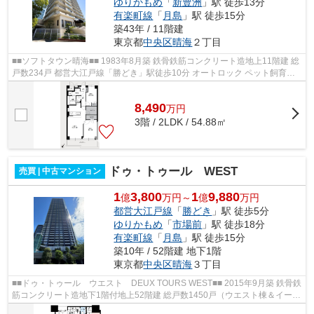
ゆりかもめ
「
新豊洲
」駅 徒歩13分
有楽町線
「
月島
」駅 徒歩15分
築43年 / 11階建
東京都
中央区
晴海
２丁目
■■ソフトタウン晴海■■ 1983年8月築 鉄骨鉄筋コンクリート造地上11階建 総
戸数234戸 都営大江戸線「勝どき」駅徒歩10分 オートロック ペット飼育可
能 防犯カメラ 自転車置き場(要確...
8,490
万
円
3階 / 2LDK / 54.88㎡
ドゥ・トゥール WEST
売買 | 中古マンション
1
3,800
1
9,880
億
万円～
億
万円
都営大江戸線
「
勝どき
」駅 徒歩5分
ゆりかもめ
「
市場前
」駅 徒歩18分
有楽町線
「
月島
」駅 徒歩15分
築10年 / 52階建 地下1階
東京都
中央区
晴海
３丁目
■■ドゥ・トゥール ウエスト DEUX TOURS WEST■■ 2015年9月築 鉄骨鉄
筋コンクリート造地下1階付地上52階建 総戸数1450戸（ウエスト棟＆イース
ト棟の合計） 都営大江戸線「勝どき」駅...