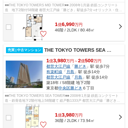
■■THE TOKYO TOWERS MID TOWER■■ 2008年1月築 鉄筋コンクリート
造 地下2階付58階建 都営大江戸線「勝どき」駅徒歩7分 ▪オリックス・住
商・東急不動産旧分譲×前田建設・大成建設施...
1
6,990
億
万
円
46階 / 2LDK / 80.48㎡
THE TOKYO TOWERS SEA TOWER
売買 | 中古マンション
1
3,980
2
500
億
万円～
億
万円
都営大江戸線
「
勝どき
」駅 徒歩7分
有楽町線
「
月島
」駅 徒歩14分
都営大江戸線
「
月島
」駅 徒歩14分
築18年 / 58階建 地下2階
東京都
中央区
勝どき
６丁目
■■THE TOKYO TOWERS SEA TOWER■■ 2008年1月築 鉄筋コンクリート
造・鉄骨造地下2階付地上58階建て 総戸数1333戸 都営大江戸線「勝どき」
駅徒歩7分 ≪共用施設≫ ○スカイラウンジ ○ゲス...
1
3,980
億
万
円
36階 / 2LDK / 73.94㎡