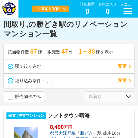
閲覧履歴
お気に入り
メニュー
Language
0
0
日本語
間取り,の勝どき駅のリノベーション
マンション一覧
67
47
1～30
該当物件数
棟
販売数
件
棟を表示
駅で絞り込む
変更
変更
絞り込み条件：
，，
販売物件のみ
ソフトタウン晴海
売買 | 中古マンション
8,490
万円
都営大江戸線
「
勝どき
」駅 徒歩10分