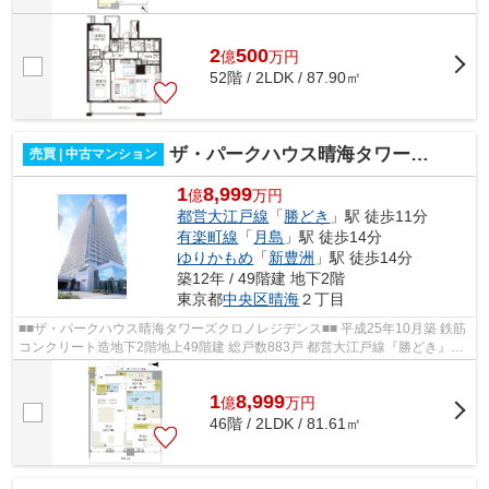
2
500
億
万
円
52階 / 2LDK / 87.90㎡
ザ・パークハウス晴海タワーズ クロノレジデンス
売買 | 中古マンション
1
8,999
億
万円
都営大江戸線
「
勝どき
」駅 徒歩11分
有楽町線
「
月島
」駅 徒歩14分
ゆりかもめ
「
新豊洲
」駅 徒歩14分
築12年 / 49階建 地下2階
東京都
中央区
晴海
２丁目
■■ザ・パークハウス晴海タワーズクロノレジデンス■■ 平成25年10月築 鉄筋
コンクリート造地下2階地上49階建 総戸数883戸 都営大江戸線『勝どき』駅
徒歩11分 東京メトロ有楽町線・都営...
1
8,999
億
万
円
46階 / 2LDK / 81.61㎡