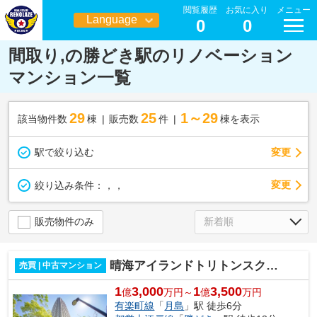
閲覧履歴
お気に入り
メニュー
Language
0
0
日本語
間取り,の勝どき駅のリノベーション
マンション一覧
29
25
1～29
該当物件数
棟
販売数
件
棟を表示
駅で絞り込む
変更
変更
絞り込み条件：
，，
販売物件のみ
晴海アイランドトリトンスクエアビュータワー
売買 | 中古マンション
1
3,000
1
3,500
億
万円～
億
万円
有楽町線
「
月島
」駅 徒歩6分