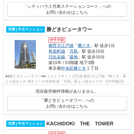
「シティハウス月島ステーションコート」への
お問い合わせはこちら
勝どきビュータワー
売買 | 中古マンション
仲手半額
都営大江戸線
「
勝どき
」駅 徒歩1分
有楽町線
「
月島
」駅 徒歩10分
日比谷線
「
築地
」駅 徒歩16分
築15年 / 53階建 地下3階
東京都
中央区
勝どき
１丁目
■■勝どきビュータワー■■ ２０１０年１１月完成 都営大江戸線『勝どき』駅
より徒歩１分 東京メトロ有楽町線『月島』駅より徒歩１０分 【共用施設】 ■
コンシェルジュサービス ■シアタ...
現在販売物件情報がありません。
「勝どきビュータワー」への
お問い合わせはこちら
KACHIDOKI THE TOWER
売買 | 中古マンション
仲手半額