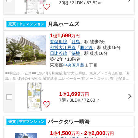
30階 / 3LDK / 87.82㎡
月島ホームズ
売買 | 中古マンション
1
1,699
億
万円
有楽町線
「
月島
」駅 徒歩2分
都営大江戸線
「
勝どき
」駅 徒歩15分
日比谷線
「
築地
」駅 徒歩16分
築42年 / 13階建
東京都
中央区
月島
１丁目
■■月島ホームズ■■ 1984年8月完成 都営大江戸線、東京メトロ有楽町線「月
島」駅 徒歩2分 安心新耐震基準 エレベーター:有 オートロック: 有 宅配ＢＯ
Ｘ:有
1
1,699
億
万
円
7階 / 3LDK / 72.63㎡
パークタワー晴海
売買 | 中古マンション
1
4,580
2
2,800
億
万円～
億
万円