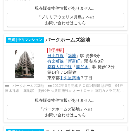
現在販売物件情報がありません。
「ブリリアウェリス月島」への
お問い合わせはこちら
パークホームズ築地
売買 | 中古マンション
仲手半額
日比谷線
「
築地
」駅 徒歩6分
有楽町線
「
新富町
」駅 徒歩8分
都営大江戸線
「
勝どき
」駅 徒歩13分
築14年 / 14階建
東京都
中央区
築地
７丁目
■■ パークホームズ築地 ■■ 2012年 5月完成 ＲＣ造14階建 総戸数 64戸
日比谷線 築地駅 徒歩6分 ≪共用施設≫ オートロック 防犯カメラ 宅配
BOX エレベーター ≪周辺情報≫ セブ...
現在販売物件情報がありません。
「パークホームズ築地」への
お問い合わせはこちら