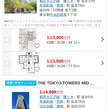
都営大江戸線
「
勝どき
」駅 徒歩13分
有楽町線
「
豊洲
」駅 徒歩19分
築28年 / 50階建 地下2階
東京都
中央区
晴海
１丁目
■■晴海アイランドトリトンスクエアビュータワー■■ 平成10年2月築 鉄骨鉄
筋コンクリート造地下2階付地上50階建 総戸数624戸 都営大江戸線・東京メ
トロ有楽町線「月島」駅 徒歩6分 ...
1
3,000
億
万
円
43階 / 3LDK / 94.12㎡
1
3,500
億
万
円
49階 / 3LDK / 77.52㎡
THE TOKYO TOWERS MID TOWER
売買 | 中古マンション
1
4,999
億
万円
都営大江戸線
「
勝どき
」駅 徒歩5分
有楽町線
「
月島
」駅 徒歩15分
日比谷線
「
築地
」駅 徒歩22分