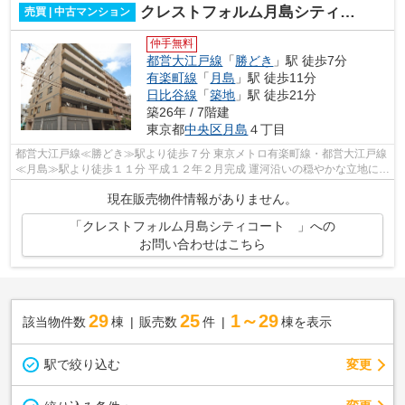
クレストフォルム月島シティコート
売買 | 中古マンション
仲手無料
都営大江戸線
「
勝どき
」駅 徒歩7分
有楽町線
「
月島
」駅 徒歩11分
日比谷線
「
築地
」駅 徒歩21分
築26年 / 7階建
東京都
中央区
月島
４丁目
都営大江戸線≪勝どき≫駅より徒歩７分 東京メトロ有楽町線・都営大江戸線
≪月島≫駅より徒歩１１分 平成１２年２月完成 運河沿いの穏やかな立地に佇
む 平成２５年２月、大規模修繕工事...
現在販売物件情報がありません。
「クレストフォルム月島シティコート 」への
お問い合わせはこちら
29
25
1～29
該当物件数
棟
販売数
件
棟を表示
駅で絞り込む
変更