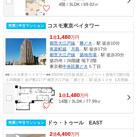
4階 / 3LDK / 69.02㎡
コスモ東京ベイタワー
売買 | 中古マンション
1
1,480
億
万円
都営大江戸線
「
勝どき
」駅 徒歩10分
有楽町線
「
月島
」駅 徒歩17分
都営大江戸線
「
築地市場
」駅 徒歩20分
築25年 / 26階建 地下2階
東京都
中央区
勝どき
５丁目
■■コスモ東京ベイタワー■■ 2000年10月築 鉄筋コンクリート造地下2階付地
上26階建て 総戸数217戸 都営大江戸線『 勝どき 』駅 徒歩１０分 【共用施
設】 コンシェルジュサービス ス...
1
1,480
億
万
円
14階 / 3LDK / 77.99㎡
ドゥ・トゥール EAST
売買 | 中古マンション
2
4,400
億
万円