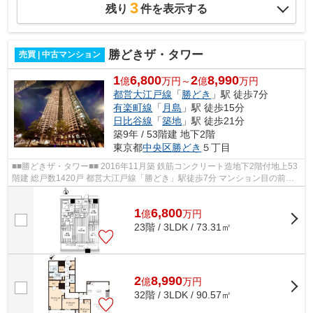
3
残り
件を表示する
勝どきザ・タワー
売買 | 中古マンション
1
6,800
2
8,990
億
万円～
億
万円
都営大江戸線
「
勝どき
」駅 徒歩7分
有楽町線
「
月島
」駅 徒歩15分
日比谷線
「
築地
」駅 徒歩21分
築9年 / 53階建 地下2階
東京都
中央区
勝どき
５丁目
■■勝どきザ・タワー■■ 2016年11月築 鉄筋コンクリート造地下2階付地上53
階建 総戸数1420戸 都営大江戸線「勝どき」駅徒歩7分 マンション目の前
（徒歩1分）に東京BRT「勝どき」停が...
1
6,800
億
万
円
23階 / 3LDK / 73.31㎡
2
8,990
億
万
円
32階 / 3LDK / 90.57㎡