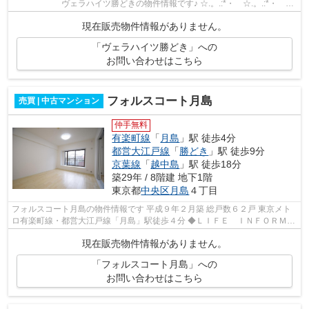
ヴェラハイツ勝どきの物件情報です♪ ☆.。.:*・ ☆.。.:*・
☆.。.:*・ ☆.。.:*・ ☆.。.:*・ ☆....
現在販売物件情報がありません。
「ヴェラハイツ勝どき」への
お問い合わせはこちら
フォルスコート月島
売買 | 中古マンション
仲手無料
有楽町線
「
月島
」駅 徒歩4分
都営大江戸線
「
勝どき
」駅 徒歩9分
京葉線
「
越中島
」駅 徒歩18分
築29年 / 8階建 地下1階
東京都
中央区
月島
４丁目
フォルスコート月島の物件情報です 平成９年２月築 総戸数６２戸 東京メト
ロ有楽町線・都営大江戸線「月島」駅徒歩４分 ◆ＬＩＦＥ ＩＮＦＯＲＭＡ
ＴＩＯＮ◆ グルメシティ月島店 成...
現在販売物件情報がありません。
「フォルスコート月島」への
お問い合わせはこちら