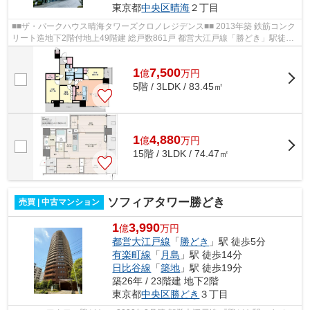
東京都
中央区
晴海
２丁目
■■ザ・パークハウス晴海タワーズクロノレジデンス■■ 2013年築 鉄筋コンク
リート造地下2階付地上49階建 総戸数861戸 都営大江戸線「勝どき」駅徒歩
12分 東京メトロ有楽町線「月島」駅...
1
7,500
億
万
円
5階 / 3LDK / 83.45㎡
1
4,880
億
万
円
15階 / 3LDK / 74.47㎡
ソフィアタワー勝どき
売買 | 中古マンション
1
3,990
億
万円
都営大江戸線
「
勝どき
」駅 徒歩5分
有楽町線
「
月島
」駅 徒歩14分
日比谷線
「
築地
」駅 徒歩19分
築26年 / 23階建 地下2階
東京都
中央区
勝どき
３丁目