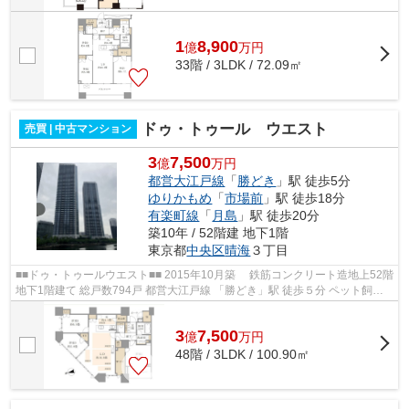
1
8,900
億
万
円
33階 / 3LDK / 72.09㎡
ドゥ・トゥール ウエスト
売買 | 中古マンション
3
7,500
億
万円
都営大江戸線
「
勝どき
」駅 徒歩5分
ゆりかもめ
「
市場前
」駅 徒歩18分
有楽町線
「
月島
」駅 徒歩20分
築10年 / 52階建 地下1階
東京都
中央区
晴海
３丁目
■■ドゥ・トゥールウエスト■■ 2015年10月築 鉄筋コンクリート造地上52階
地下1階建て 総戸数794戸 都営大江戸線 「勝どき」駅 徒歩５分 ペット飼育
可能 オートロック・防犯カメラ完...
3
7,500
億
万
円
48階 / 3LDK / 100.90㎡