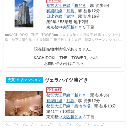
都営大江戸線
「
勝どき
」駅 徒歩6分
有楽町線
「
月島
」駅 徒歩12分
日比谷線
「
築地
」駅 徒歩16分
築9年 / 53階建 地下2階
東京都
中央区
勝どき
５丁目
■■KACHIDOKI THE TOWER■■ ２０１６年１２月竣工 鉄筋コンクリート
造 地下２階付地上５３階建て 総戸数１４２０戸 新築タワーマンション
■【交通】━━━━━━━━━━━━━━━ 都営...
現在販売物件情報がありません。
「KACHIDOKI THE TOWER」への
お問い合わせはこちら
ヴェラハイツ勝どき
売買 | 中古マンション
仲手無料
都営大江戸線
「
勝どき
」駅 徒歩3分
有楽町線
「
月島
」駅 徒歩12分
都営大江戸線
「
築地市場
」駅 徒歩19分
築41年 / 10階建
東京都
中央区
勝どき
３丁目
☆.。.:*・ ☆.。.:*・ ☆.。.:*・ ☆.。.:*・ ☆.。.:*・ ☆.。.:*・