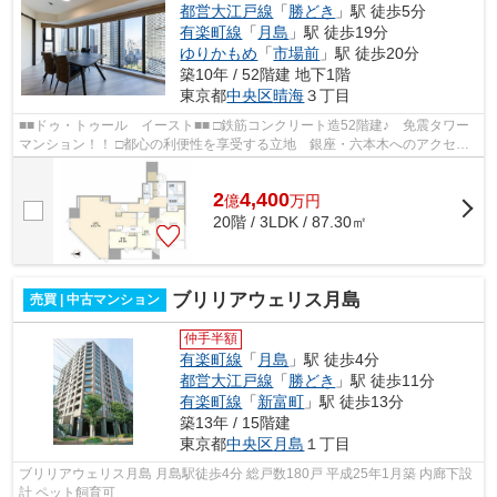
都営大江戸線
「
勝どき
」駅 徒歩5分
有楽町線
「
月島
」駅 徒歩19分
ゆりかもめ
「
市場前
」駅 徒歩20分
築10年 / 52階建 地下1階
東京都
中央区
晴海
３丁目
■■ドゥ・トゥール イースト■■ □鉄筋コンクリート造52階建♪ 免震タワー
マンション！！ □都心の利便性を享受する立地 銀座・六本木へのアクセス
も良好♪ □住友不動産旧分譲×三井住...
2
4,400
億
万
円
20階 / 3LDK / 87.30㎡
ブリリアウェリス月島
売買 | 中古マンション
仲手半額
有楽町線
「
月島
」駅 徒歩4分
都営大江戸線
「
勝どき
」駅 徒歩11分
有楽町線
「
新富町
」駅 徒歩13分
築13年 / 15階建
東京都
中央区
月島
１丁目
ブリリアウェリス月島 月島駅徒歩4分 総戸数180戸 平成25年1月築 内廊下設
計 ペット飼育可