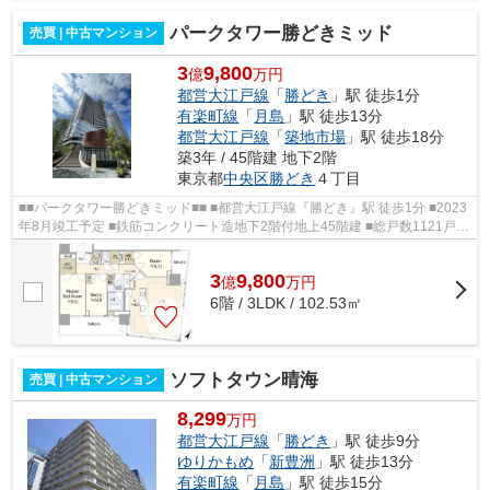
パークタワー勝どきミッド
売買 | 中古マンション
3
9,800
億
万円
都営大江戸線
「
勝どき
」駅 徒歩1分
有楽町線
「
月島
」駅 徒歩13分
都営大江戸線
「
築地市場
」駅 徒歩18分
築3年 / 45階建 地下2階
東京都
中央区
勝どき
４丁目
■■パークタワー勝どきミッド■■ ■都営大江戸線『勝どき』駅 徒歩1分 ■2023
年8月竣工予定 ■鉄筋コンクリート造地下2階付地上45階建 ■総戸数1121戸 ■
エレベーター2基以上完備 ■ダブルオ...
3
9,800
億
万
円
6階 / 3LDK / 102.53㎡
ソフトタウン晴海
売買 | 中古マンション
8,299
万円
都営大江戸線
「
勝どき
」駅 徒歩9分
ゆりかもめ
「
新豊洲
」駅 徒歩13分
有楽町線
「
月島
」駅 徒歩15分