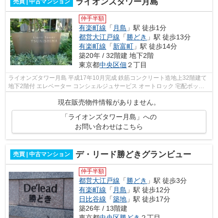
ライオンズタワー月島
売買 | 中古マンション
仲手半額
有楽町線
「
月島
」駅 徒歩1分
都営大江戸線
「
勝どき
」駅 徒歩13分
有楽町線
「
新富町
」駅 徒歩14分
築20年 / 32階建 地下2階
東京都
中央区
佃
２丁目
ライオンズタワー月島 平成17年10月完成 鉄筋コンクリート造地上32階建て
地下2階付 エレベーター コンシェルジュサービス オートロック 宅配ボック
ス
現在販売物件情報がありません。
「ライオンズタワー月島」への
お問い合わせはこちら
デ・リード勝どきグランビュー
売買 | 中古マンション
仲手半額
都営大江戸線
「
勝どき
」駅 徒歩3分
有楽町線
「
月島
」駅 徒歩12分
日比谷線
「
築地
」駅 徒歩17分
築26年 / 13階建
東京都
中央区
勝どき
２丁目