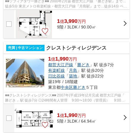
■■ソフィアタワー勝どき■■ 2000年2月築 都営大江戸線 『勝どき駅』まで…
徒歩5分 東京メトロ有楽町線・都営大江戸線『月島駅』まで…徒歩14分 ペッ
ト飼育／犬・猫1匹まで飼育可（細則...
1
3,990
億
万
円
9階 / 3LDK / 90.00㎡
クレストシティレジデンス
売買 | 中古マンション
1
1,990
億
万円
都営大江戸線
「
勝どき
」駅 徒歩7分
有楽町線
「
月島
」駅 徒歩20分
日比谷線
「
築地
」駅 徒歩22分
築19年 / 18階建
東京都
中央区
勝どき
５丁目
■■クレストシティレジデンス■■ 2007年(平成19年)2⽉完成 都営⼤江⼾線「
勝どき 」駅 徒歩7分 ◎24時間有⼈管理 9:00〜18:00（管理員） 9:00〜
20:00（コンシェルジュ） 24時間...
1
1,990
億
万
円
5階 / 3LDK / 64.94㎡