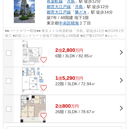
有楽町線
「
月島
」駅 徒歩12分
都営大江戸線
「
月島
」駅 徒歩12分
都営大江戸線
「
勝どき
」駅 徒歩14分
築7年 / 48階建 地下1階
東京都
中央区
晴海
２丁目
■■パークタワー晴海■■ 東京メトロ有楽町線「月島」駅徒歩12分 ■2019年2月
竣工 ■鉄筋コンクリート造地下1階付地上48階建 ■総戸数1076戸 ■エレベー
ター12基完備 ■ダブルオートロック完...
2
2,800
億
万
円
6階 / 3LDK / 82.85㎡
1
5,290
億
万
円
22階 / 3LDK / 72.94㎡
2
800
億
万
円
26階 / 3LDK / 78.67㎡