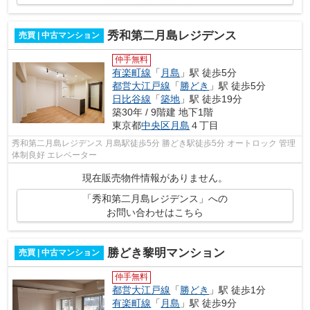
秀和第二月島レジデンス
売買 | 中古マンション
仲手無料
有楽町線
「
月島
」駅 徒歩5分
都営大江戸線
「
勝どき
」駅 徒歩5分
日比谷線
「
築地
」駅 徒歩19分
築30年 / 9階建 地下1階
東京都
中央区
月島
４丁目
秀和第二月島レジデンス 月島駅徒歩5分 勝どき駅徒歩5分 オートロック 管理
体制良好 エレベーター
現在販売物件情報がありません。
「秀和第二月島レジデンス」への
お問い合わせはこちら
勝どき黎明マンション
売買 | 中古マンション
仲手無料
都営大江戸線
「
勝どき
」駅 徒歩1分
有楽町線
「
月島
」駅 徒歩9分