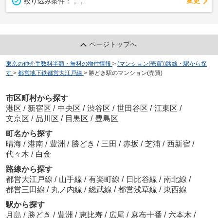
変更
絞り込み条件：
，，
ページトップへ
東京の仲介手数料半額・無料の物件情報
>
(マンション(売買))路線・駅から探
す
>
都営地下鉄都営大江戸線
>
勝どき駅のマンション(売買)
市区町村から探す
港区
/
新宿区
/
中央区
/
渋谷区
/
世田谷区
/
江東区
/
文京区
/
品川区
/
目黒区
/
豊島区
町名から探す
晴海
/
港南
/
豊洲
/
勝どき
/
三田
/
赤坂
/
芝浦
/
西新宿
/
代々木
/
白金
路線から探す
都営大江戸線
/
山手線
/
有楽町線
/
日比谷線
/
南北線
/
都営三田線
/
丸ノ内線
/
総武線
/
都営浅草線
/
東西線
駅から探す
月島
/
勝どき
/
豊洲
/
恵比寿
/
広尾
/
麻布十番
/
六本木
/