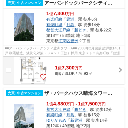
アーバンドックパークシティ豊洲タワーA
売買 | 中古マンション
1
7,300
億
万円
有楽町線
「
豊洲
」駅 徒歩6分
有楽町線
「
月島
」駅 徒歩14分
都営大江戸線
「
勝どき
」駅 徒歩22分
築18年 / 53階建 地下1階
東京都
江東区
豊洲
２丁目
■■アーバンドックパークシティ豊洲タワーA■■ 2008年2月完成 総戸数1481
戸 制震構造、液状化対策（ＳＡＶＥ工法）採用 東京メトロ有楽町線「豊洲」
駅徒歩6分 ゆりかもめ「豊洲」駅徒...
1
7,300
億
万
円
9階 / 3LDK / 76.93㎡
ザ・パークハウス晴海タワーズクロノレジデンス
売買 | 中古マンション
1
4,880
1
7,500
億
万円～
億
万円
都営大江戸線
「
勝どき
」駅 徒歩12分
有楽町線
「
月島
」駅 徒歩15分
ゆりかもめ
「
新豊洲
」駅 徒歩14分
築12年 / 49階建 地下2階