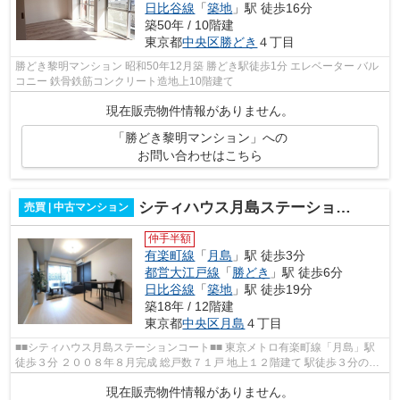
日比谷線
「
築地
」駅 徒歩16分
築50年 / 10階建
東京都
中央区
勝どき
４丁目
勝どき黎明マンション 昭和50年12月築 勝どき駅徒歩1分 エレベーター バル
コニー 鉄骨鉄筋コンクリート造地上10階建て
現在販売物件情報がありません。
「勝どき黎明マンション」への
お問い合わせはこちら
シティハウス月島ステーションコート
売買 | 中古マンション
仲手半額
有楽町線
「
月島
」駅 徒歩3分
都営大江戸線
「
勝どき
」駅 徒歩6分
日比谷線
「
築地
」駅 徒歩19分
築18年 / 12階建
東京都
中央区
月島
４丁目
■■シティハウス月島ステーションコート■■ 東京メトロ有楽町線「月島」駅
徒歩３分 ２００８年８月完成 総戸数７１戸 地上１２階建て 駅徒歩３分の駅
近立地。 主要駅までのアクセ...
現在販売物件情報がありません。