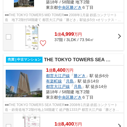
築18年 / 58階建 地下2階
東京都
中央区
勝どき
６丁目
■■THE TOKYO TOWERS MID TOWER■■ 2008年1月築 鉄筋コンクリート
造 地下2階付58階建て 都営大江戸線「勝どき」駅徒歩5分 ▪オリックス・住
商・東急不動産旧分譲×前田建設・大成建...
1
4,999
億
万
円
37階 / 3LDK / 73.94㎡
THE TOKYO TOWERS SEA TOWER
売買 | 中古マンション
1
8,400
億
万円
都営大江戸線
「
勝どき
」駅 徒歩6分
有楽町線
「
月島
」駅 徒歩14分
都営大江戸線
「
月島
」駅 徒歩14分
築18年 / 58階建 地下2階
東京都
中央区
勝どき
６丁目
■■THE TOKYO TOWERS SEA TOWER■■ 2008年1月築 鉄筋コンクリート
造・鉄骨造地下2階付地上58階建て 総戸数1333戸 都営大江戸線「勝どき」
駅徒歩6分 ≪共用施設≫ ○スカイラウンジ ○ゲス...
1
8,400
億
万
円