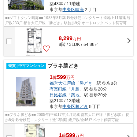
築43年 / 11階建
東京都
中央区
晴海
２丁目
■■ソフトタウン晴海■■ 1983年8月築 鉄骨鉄筋コンクリート造地上11階建 総
戸数233戸 都営大江戸線「勝どき」駅徒歩9分 オートロック ペット飼育可能
防犯カメラ 自転車置き場(要確認...
8,299
万
円
8階 / 3LDK / 54.88㎡
プラネ勝どき
売買 | 中古マンション
1
599
億
万円
都営大江戸線
「
勝どき
」駅 徒歩8分
有楽町線
「
月島
」駅 徒歩20分
日比谷線
「
築地
」駅 徒歩20分
築21年 / 13階建
東京都
中央区
勝どき
５丁目
■■プラネ勝どき■■ 2005年(平成17年)1月完成 都営大江戸線『勝どき駅』 徒
歩8分 鉄骨鉄筋コンクリート造13階建 総戸数/全46戸 ペット飼育可能
1
599
億
万
円