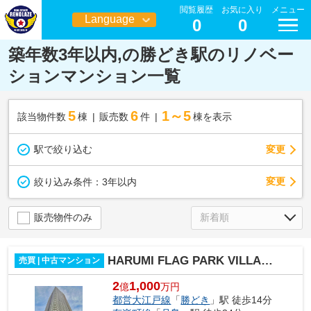
閲覧履歴
お気に入り
メニュー
Language
0
0
日本語
築年数3年以内,の勝どき駅のリノベー
ションマンション一覧
5
6
1～5
該当物件数
棟
販売数
件
棟を表示
駅で絞り込む
変更
変更
絞り込み条件：
3年以内
販売物件のみ
HARUMI FLAG PARK VILLAGE T棟
売買 | 中古マンション
2
1,000
億
万円
都営大江戸線
「
勝どき
」駅 徒歩14分