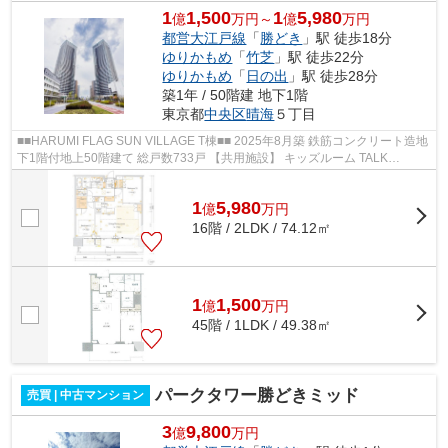
1
1,500
1
5,980
億
万円～
億
万円
都営大江戸線
「
勝どき
」駅 徒歩18分
ゆりかもめ
「
竹芝
」駅 徒歩22分
ゆりかもめ
「
日の出
」駅 徒歩28分
築1年 / 50階建 地下1階
東京都
中央区
晴海
５丁目
■■HARUMI FLAG SUN VILLAGE T棟■■ 2025年8月築 鉄筋コンクリート造地
下1階付地上50階建て 総戸数733戸 【共用施設】 キッズルーム TALK
SALON SKY LOUNGE URBAN ゲストルーム パーテ...
1
5,980
億
万
円
16階 / 2LDK / 74.12㎡
1
1,500
億
万
円
45階 / 1LDK / 49.38㎡
パークタワー勝どきミッド
売買 | 中古マンション
3
9,800
億
万円