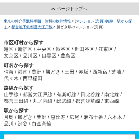
ページトップへ
東京の仲介手数料半額・無料の物件情報
>
(マンション(売買))路線・駅から探
す
>
都営地下鉄都営大江戸線
>
勝どき駅のマンション(売買)
市区町村から探す
港区
/
新宿区
/
中央区
/
渋谷区
/
世田谷区
/
江東区
/
文京区
/
品川区
/
目黒区
/
豊島区
町名から探す
晴海
/
港南
/
豊洲
/
勝どき
/
三田
/
赤坂
/
西新宿
/
芝浦
/
代々木
/
西早稲田
路線から探す
山手線
/
都営大江戸線
/
有楽町線
/
日比谷線
/
南北線
/
都営三田線
/
丸ノ内線
/
総武線
/
都営浅草線
/
東西線
駅から探す
月島
/
勝どき
/
豊洲
/
恵比寿
/
広尾
/
麻布十番
/
六本木
/
品川
/
渋谷
/
白金高輪