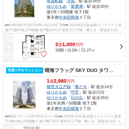
有楽町線
「
月島
」駅 徒歩34分
ゆりかもめ
「
新豊洲
」駅 徒歩30分
築1年 / 50階建 地下1階
東京都
中央区
晴海
５丁目
■■HARUMI FLAG PARK VILLAGE T棟■■ 2025年8月築 鉄筋コンクリート造
地下1階付地上50階建 総戸数1641戸 都営大江戸線「勝どき」駅徒歩14分
【共用施設】 ○ パーティールームガーデン...
2
1,000
億
万
円
39階 / 2LDK / 72.27㎡
晴海フラッグ SKY DUO タワー棟（Sun Village）
売買 | 中古マンション
1
2,980
億
万円
都営大江戸線
「
勝どき
」駅 徒歩14分
ゆりかもめ
「
竹芝
」駅 徒歩22分
ゆりかもめ
「
日の出
」駅 徒歩28分
築1年未満 / 50階建 地下1階
東京都
中央区
晴海
５丁目
■■晴海フラッグSKYDUOタワー棟■■ 2025年10月築 鉄筋コンクリート造地
下1階付地上50階建て 総戸数733戸 都営大江戸線「勝どき」駅徒歩14分 コン
シェルジュ オートロック 宅配ボック...