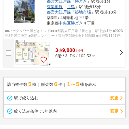
都営大江戸線
「
勝どき
」駅 徒歩1分
有楽町線
「
月島
」駅 徒歩13分
都営大江戸線
「
築地市場
」駅 徒歩18分
築3年 / 45階建 地下2階
東京都
中央区
勝どき
４丁目
■■パークタワー勝どきミッド■■ ■都営大江戸線『勝どき』駅 徒歩1分 ■2023
年8月竣工予定 ■鉄筋コンクリート造地下2階付地上45階建 ■総戸数1121戸 ■
エレベーター2基以上完備 ■ダブルオ...
3
9,800
億
万
円
6階 / 3LDK / 102.53㎡
5
6
1～5
該当物件数
棟
販売数
件
棟を表示
駅で絞り込む
変更
変更
絞り込み条件：
3年以内