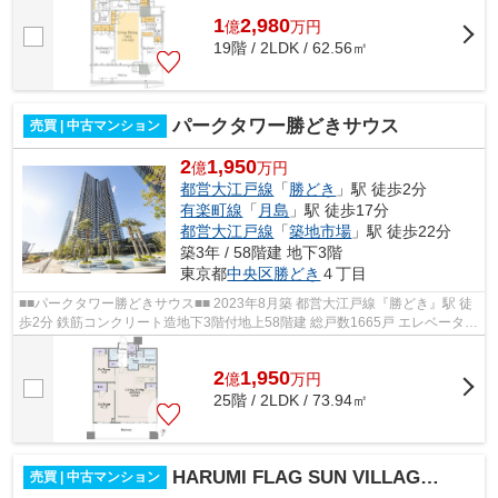
1
2,980
億
万
円
19階 / 2LDK / 62.56㎡
パークタワー勝どきサウス
売買 | 中古マンション
2
1,950
億
万円
都営大江戸線
「
勝どき
」駅 徒歩2分
有楽町線
「
月島
」駅 徒歩17分
都営大江戸線
「
築地市場
」駅 徒歩22分
築3年 / 58階建 地下3階
東京都
中央区
勝どき
４丁目
■■パークタワー勝どきサウス■■ 2023年8月築 都営大江戸線『勝どき』駅 徒
歩2分 鉄筋コンクリート造地下3階付地上58階建 総戸数1665戸 エレベーター
2基以上完備 ダブルオートロック ...
2
1,950
億
万
円
25階 / 2LDK / 73.94㎡
HARUMI FLAG SUN VILLAGE T棟
売買 | 中古マンション