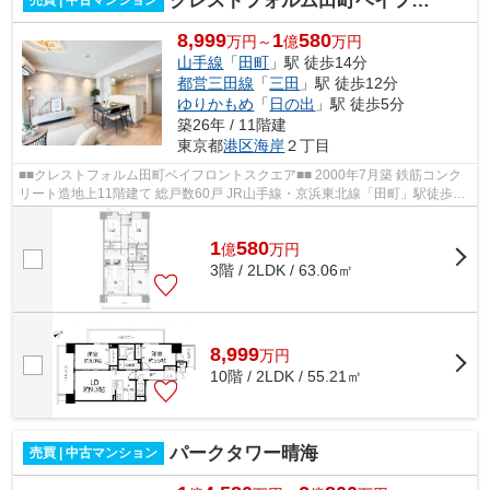
クレストフォルム田町ベイフロントスクエア
売買 | 中古マンション
8,999
1
580
万円～
億
万円
山手線
「
田町
」駅 徒歩14分
都営三田線
「
三田
」駅 徒歩12分
ゆりかもめ
「
日の出
」駅 徒歩5分
築26年 / 11階建
東京都
港区
海岸
２丁目
■■クレストフォルム田町ベイフロントスクエア■■ 2000年7月築 鉄筋コンク
リート造地上11階建て 総戸数60戸 JR山手線・京浜東北線「田町」駅徒歩14
分 ゆりかもめ線「日の出」駅徒歩5分...
1
580
億
万
円
3階 / 2LDK / 63.06㎡
8,999
万
円
10階 / 2LDK / 55.21㎡
パークタワー晴海
売買 | 中古マンション