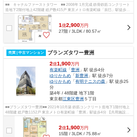
■■ キャナルファーストタワー ■■ 2008年 1月完成 鉄骨鉄筋コンクリート
造地下2階付地上42階建 総戸数415戸 東京メトロ有楽町線「辰巳」駅徒歩9
分 東京臨海高速鉄道「東雲」駅徒歩1...
1
2,900
億
万
円
27階 / 3LDK / 80.57㎡
ブランズタワー豊洲
売買 | 中古マンション
2
1,900
億
万円
有楽町線
「
豊洲
」駅 徒歩4分
ゆりかもめ
「
新豊洲
」駅 徒歩7分
ゆりかもめ
「
有明テニスの森
」駅 徒歩25
分
築4年 / 48階建 地下1階
東京都
江東区
豊洲
５丁目
■■ブランズタワー豊洲■■ 2021年10月築 鉄筋コンクリート造地下1階付地上
48階建 総戸数1152戸 東京メトロ有楽町線「豊洲」駅徒歩4分 【共用施設】
・ウエルカムホール ・ウエルカム...
2
1,900
億
万
円
15階 / 3LDK / 75.88㎡