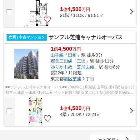
1
4,500
億
万
円
21階 / 1LDK / 61.51㎡
サンフル芝浦キャナルオーパス
売買 | 中古マンション
1
4,500
億
万円
山手線
「
田町
」駅 徒歩9分
都営三田線
「
三田
」駅 徒歩11分
ゆりかもめ
「
芝浦ふ頭
」駅 徒歩8分
築22年 / 11階建
東京都
港区
芝浦
２丁目
■■サンフル芝浦キャナルオーパス■■ 2003年11月完成 山手線 田町駅 徒歩9分
都営三田線 三田駅 徒歩11分 ペット飼育可能 近隣には大型病院の愛育病院や
お子様の遊び場にもなる芝浦...
1
4,500
億
万
円
4階 / 2LDK / 72.21㎡
次の30件へ