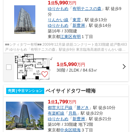
1
5,990
億
万円
ゆりかもめ
「
有明テニスの森
」駅 徒歩9
分
りんかい線
「
東雲
」駅 徒歩13分
ゆりかもめ
「
新豊洲
」駅 徒歩14分
築16年 / 33階建
東京都
江東区
有明
１丁目
■■シティタワー有明■■ 2009年12月築 鉄筋コンクリート造33階建 総戸数483
戸 ゆりかもめ「有明テニスの森」駅徒歩9分 東京臨海高速鉄道りんかい線
「東雲」駅徒歩13分 24時間有人管理...
1
5,990
億
万
円
30階 / 2LDK / 84.63㎡
ベイサイドタワー晴海
売買 | 中古マンション
1
1,799
億
万円
都営大江戸線
「
勝どき
」駅 徒歩10分
有楽町線
「
月島
」駅 徒歩22分
ゆりかもめ
「
新豊洲
」駅 徒歩21分
築10年 / 33階建 地下2階
東京都
中央区
晴海
３丁目