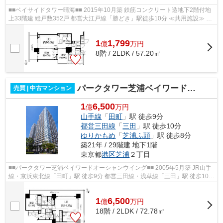
■■ベイサイドタワー晴海■■ 2015年10月築 鉄筋コンクリート造地下2階付地
上33階建 総戸数352戸 都営大江戸線「勝どき」駅徒歩10分 ≪共用施設≫ ■
コンシェルジュサービス ■内廊下設計 ...
1
1,799
億
万
円
8階 / 2LDK / 57.20㎡
パークタワー芝浦ベイワードオーシャンウイング
売買 | 中古マンション
1
6,500
億
万円
山手線
「
田町
」駅 徒歩9分
都営三田線
「
三田
」駅 徒歩10分
ゆりかもめ
「
芝浦ふ頭
」駅 徒歩8分
築21年 / 29階建 地下1階
東京都
港区
芝浦
２丁目
■■パークタワー芝浦ベイワードオーシャンウイング■■ 2005年5月築 JR山手
線・京浜東北線「田町」駅 徒歩9分 都営三田線・浅草線「三田」駅 徒歩10分
新交通ゆりかもめ「芝浦ふ頭」駅 ...
1
6,500
億
万
円
18階 / 2LDK / 72.78㎡