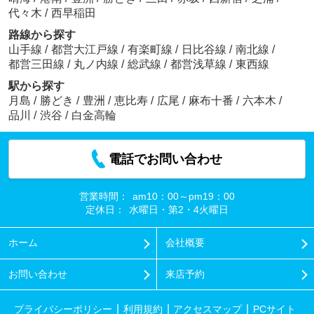
代々木
/
西早稲田
路線から探す
山手線
/
都営大江戸線
/
有楽町線
/
日比谷線
/
南北線
/
都営三田線
/
丸ノ内線
/
総武線
/
都営浅草線
/
東西線
駅から探す
月島
/
勝どき
/
豊洲
/
恵比寿
/
広尾
/
麻布十番
/
六本木
/
品川
/
渋谷
/
白金高輪
電話でお問い合わせ
営業時間：
am10：00～pm19：00
定休日：
水曜日・第2・4火曜日
ホーム
会社概要
お問い合わせ
来店予約
プライバシーポリシー
利用規約
アクセスマップ
PCサイト