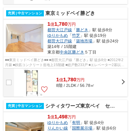
東京ミッドベイ勝どき
売買 | 中古マンション
1
1,780
億
万円
都営大江戸線
「
勝どき
」駅 徒歩8分
ゆりかもめ
「
竹芝
」駅 徒歩19分
都営大江戸線
「
築地市場
」駅 徒歩24分
築14年 / 15階建
東京都
中央区
勝どき
５丁目
■■東京ミッドベイ勝どき■■ ■都営大江戸線『勝どき』駅 徒歩8分 ■2012年2
月築 ■鉄筋コンクリート造地上15階建 ■総戸数233戸 ■エレベーター2基以上
完備 ■オートロック ■防犯カメラ ■宅...
1
1,780
億
万
円
8階 / 2LDK / 56.78㎡
シティタワーズ東京ベイ セントラルタワー
売買 | 中古マンション
1
1,498
億
万円
ゆりかもめ
「
有明
」駅 徒歩4分
りんかい線
「
国際展示場
」駅 徒歩6分