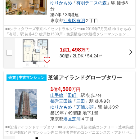
ゆりかもめ
「
有明テニスの森
」駅 徒歩8
分
築7年 / 33階建
東京都
江東区
有明
２丁目
■■シティタワーズ東京ベイセントラルタワー■■ 2019年7月完成 ゆりかもめ
「有明」駅 徒歩4分 総戸数1539戸・免震構造の大規模タワーマンション ト
リプルセキュリティシステム ホテル...
1
1,498
億
万
円
30階 / 2LDK / 54.24㎡
芝浦アイランドグローブタワー
売買 | 中古マンション
1
4,500
億
万円
山手線
「
田町
」駅 徒歩7分
都営三田線
「
三田
」駅 徒歩9分
ゆりかもめ
「
芝浦ふ頭
」駅 徒歩9分
築19年 / 49階建 地下1階
東京都
港区
芝浦
４丁目
■■芝浦アイランドケープタワー■■ 2006年11月築 鉄筋コンクリート造48階建
て 総戸数834戸 マンション内に居住者専有のコンビニエンスストアあり ペッ
ト飼育可能 レンタサイクルあり ...