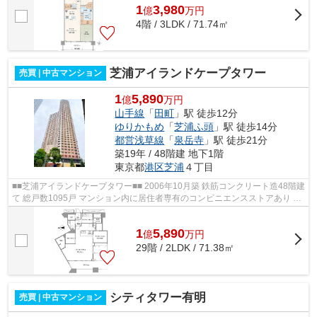
1
3,980
億
万
円
4階 / 3LDK / 71.74㎡
芝浦アイランドケープタワー
売買 | 中古マンション
1
5,890
億
万円
山手線
「
田町
」駅 徒歩12分
ゆりかもめ
「
芝浦ふ頭
」駅 徒歩14分
都営浅草線
「
泉岳寺
」駅 徒歩21分
築19年 / 48階建 地下1階
東京都
港区
芝浦
４丁目
■■芝浦アイランドケープタワー■■ 2006年10月築 鉄筋コンクリート造48階建
て 総戸数1095戸 マンション内に居住者専有のコンビニエンスストアあり ペ
ット飼育可能 レンタサイクルあり ...
1
5,890
億
万
円
29階 / 2LDK / 71.38㎡
シティタワー有明
売買 | 中古マンション