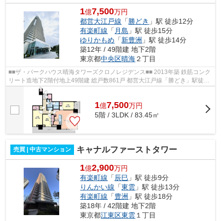
1
7,500
億
万円
都営大江戸線
「
勝どき
」駅 徒歩12分
有楽町線
「
月島
」駅 徒歩15分
ゆりかもめ
「
新豊洲
」駅 徒歩14分
築12年 / 49階建 地下2階
東京都
中央区
晴海
２丁目
■■ザ・パークハウス晴海タワーズクロノレジデンス■■ 2013年築 鉄筋コンク
リート造地下2階付地上49階建 総戸数861戸 都営大江戸線「勝どき」駅徒歩
12分 東京メトロ有楽町線「月島」駅...
1
7,500
億
万
円
5階 / 3LDK / 83.45㎡
キャナルファーストタワー
売買 | 中古マンション
1
2,900
億
万円
有楽町線
「
辰巳
」駅 徒歩9分
りんかい線
「
東雲
」駅 徒歩13分
有楽町線
「
豊洲
」駅 徒歩18分
築18年 / 42階建 地下2階
東京都
江東区
東雲
１丁目