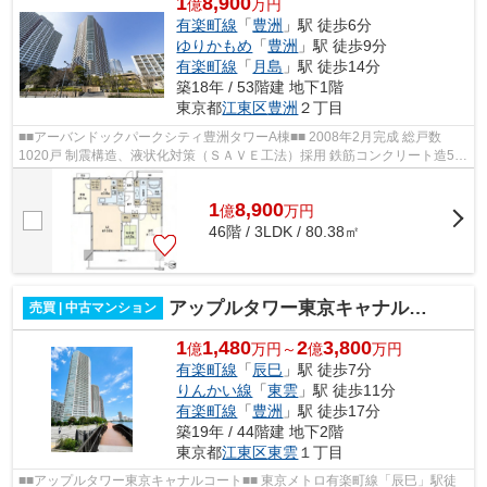
1
8,900
億
万円
有楽町線
「
豊洲
」駅 徒歩6分
ゆりかもめ
「
豊洲
」駅 徒歩9分
有楽町線
「
月島
」駅 徒歩14分
築18年 / 53階建 地下1階
東京都
江東区
豊洲
２丁目
■■アーバンドックパークシティ豊洲タワーA棟■■ 2008年2月完成 総戸数
1020戸 制震構造、液状化対策（ＳＡＶＥ工法）採用 鉄筋コンクリート造53
階建て 東京メトロ有楽町線「豊洲」駅徒...
1
8,900
億
万
円
46階 / 3LDK / 80.38㎡
アップルタワー東京キャナルコート
売買 | 中古マンション
1
1,480
2
3,800
億
万円～
億
万円
有楽町線
「
辰巳
」駅 徒歩7分
りんかい線
「
東雲
」駅 徒歩11分
有楽町線
「
豊洲
」駅 徒歩17分
築19年 / 44階建 地下2階
東京都
江東区
東雲
１丁目
■■アップルタワー東京キャナルコート■■ 東京メトロ有楽町線「辰巳」駅徒