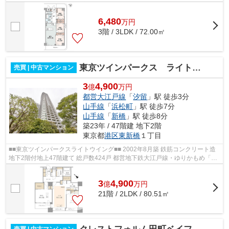
エレベーター完備 ■駐車場完備 ■バ...
6,480
万
円
3階 / 3LDK / 72.00㎡
東京ツインパークス ライトウイング
売買 | 中古マンション
3
4,900
億
万円
都営大江戸線
「
汐留
」駅 徒歩3分
山手線
「
浜松町
」駅 徒歩7分
山手線
「
新橋
」駅 徒歩8分
築23年 / 47階建 地下2階
東京都
港区
東新橋
１丁目
■■東京ツインパークスライトウイング■■ 2002年8月築 鉄筋コンクリート造
地下2階付地上47階建て 総戸数424戸 都営地下鉄大江戸線・ゆりかもめ「汐
留」駅徒歩3分 JR山手線・京浜東北根...
3
4,900
億
万
円
21階 / 2LDK / 80.51㎡