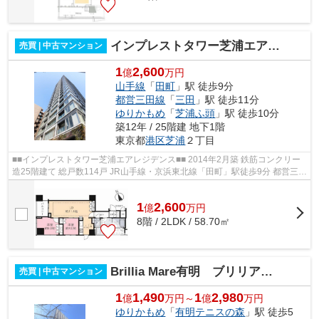
インプレストタワー芝浦エアレジデンス
売買 | 中古マンション
1
2,600
億
万円
山手線
「
田町
」駅 徒歩9分
都営三田線
「
三田
」駅 徒歩11分
ゆりかもめ
「
芝浦ふ頭
」駅 徒歩10分
築12年 / 25階建 地下1階
東京都
港区
芝浦
２丁目
■■インプレストタワー芝浦エアレジデンス■■ 2014年2月築 鉄筋コンクリー
造25階建て 総戸数114戸 JR山手線・京浜東北線「田町」駅徒歩9分 都営三田
線・浅草線「三田」駅徒歩11分 免...
1
2,600
億
万
円
8階 / 2LDK / 58.70㎡
Brillia Mare有明 ブリリアマーレ有明
売買 | 中古マンション
1
1,490
1
2,980
億
万円～
億
万円
ゆりかもめ
「
有明テニスの森
」駅 徒歩5