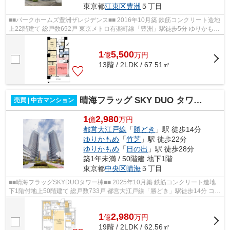
東京都
江東区
豊洲
５丁目
■■パークホームズ豊洲ザレジデンス■■ 2016年10月築 鉄筋コンクリート造地
上22階建て 総戸数692戸 東京メトロ有楽町線「豊洲」駅徒歩5分 ゆりかもめ
「豊洲」駅徒歩4分 ■エレベーター...
1
5,500
億
万
円
13階 / 2LDK / 67.51㎡
晴海フラッグ SKY DUO タワー棟（Sun Village）
売買 | 中古マンション
1
2,980
億
万円
都営大江戸線
「
勝どき
」駅 徒歩14分
ゆりかもめ
「
竹芝
」駅 徒歩22分
ゆりかもめ
「
日の出
」駅 徒歩28分
築1年未満 / 50階建 地下1階
東京都
中央区
晴海
５丁目
■■晴海フラッグSKYDUOタワー棟■■ 2025年10月築 鉄筋コンクリート造地
下1階付地上50階建て 総戸数733戸 都営大江戸線「勝どき」駅徒歩14分 コン
シェルジュ オートロック 宅配ボック...
1
2,980
億
万
円
19階 / 2LDK / 62.56㎡