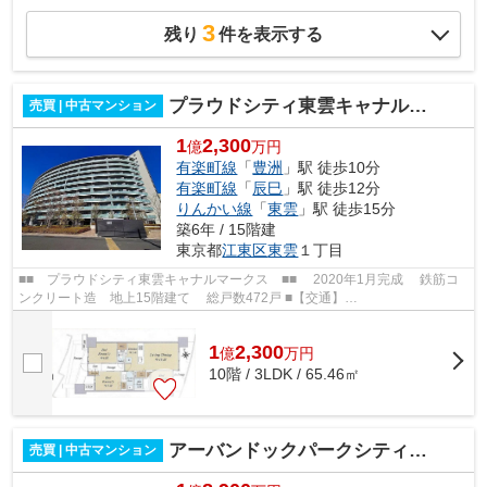
3
残り
件を表示する
プラウドシティ東雲キャナルマークス
売買 | 中古マンション
1
2,300
億
万円
有楽町線
「
豊洲
」駅 徒歩10分
有楽町線
「
辰巳
」駅 徒歩12分
りんかい線
「
東雲
」駅 徒歩15分
築6年 / 15階建
東京都
江東区
東雲
１丁目
■■ プラウドシティ東雲キャナルマークス ■■ 2020年1月完成 鉄筋コ
ンクリート造 地上15階建て 総戸数472戸 ■【交通】
━━━━━━━━━━━━━━━ 東京メトロ有楽町線【豊洲】駅より...
1
2,300
億
万
円
10階 / 3LDK / 65.46㎡
アーバンドックパークシティ豊洲 タワーA棟
売買 | 中古マンション