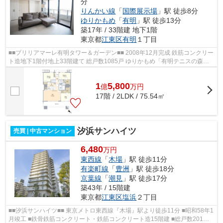
分
りんかい線
「
国際展示場
」駅 徒歩8分
ゆりかもめ
「
有明
」駅 徒歩13分
築17年 / 33階建 地下1階
東京都
江東区
有明
１丁目
■■ブリリアマーレ有明タワー＆ガーデン■■ 2008年12月完成 鉄筋コンクリー
ト造地下1階付地上33階建て 総戸数1085戸 ゆりかもめ「有明テニスの森」
駅徒歩5分 りんかい線「国際展示場」...
1
5,800
億
万
円
17階 / 2LDK / 75.54㎡
汐浜サンハイツ
売買 | 中古マンション
6,480
万円
東西線
「
木場
」駅 徒歩11分
有楽町線
「
豊洲
」駅 徒歩18分
京葉線
「
潮見
」駅 徒歩17分
築43年 / 15階建
東京都
江東区
塩浜
２丁目
■■汐浜サンハイツ■■ 東京メトロ東西線『木場』駅より徒歩11分 ■昭和58年1
月竣工 ■鉄骨鉄筋コンクリート・鉄筋コンクリート造15階建 ■総戸数201戸 ■