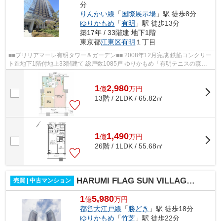
分
りんかい線
「
国際展示場
」駅 徒歩8分
ゆりかもめ
「
有明
」駅 徒歩13分
築17年 / 33階建 地下1階
東京都
江東区
有明
１丁目
■■ブリリアマーレ有明タワー＆ガーデン■■ 2008年12月完成 鉄筋コンクリー
ト造地下1階付地上33階建て 総戸数1085戸 ゆりかもめ「有明テニスの森」
駅徒歩5分 りんかい線「国際展示場」...
1
2,980
億
万
円
13階 / 2LDK / 65.82㎡
1
1,490
億
万
円
26階 / 1LDK / 55.68㎡
HARUMI FLAG SUN VILLAGE T棟
売買 | 中古マンション
1
5,980
億
万円
都営大江戸線
「
勝どき
」駅 徒歩18分
ゆりかもめ
「
竹芝
」駅 徒歩22分