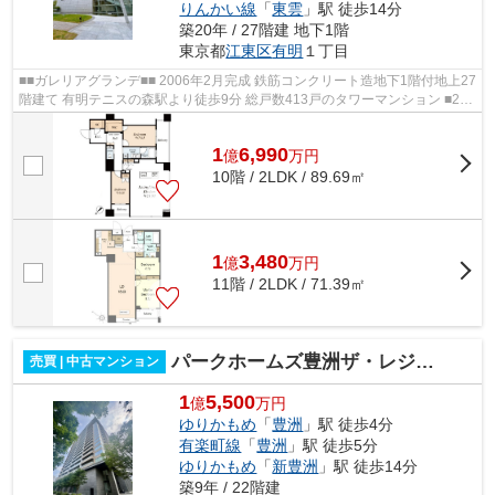
りんかい線
「
東雲
」駅 徒歩14分
築20年 / 27階建 地下1階
東京都
江東区
有明
１丁目
■■ガレリアグランデ■■ 2006年2月完成 鉄筋コンクリート造地下1階付地上27
階建て 有明テニスの森駅より徒歩9分 総戸数413戸のタワーマンション ■24
時間有人管理 ■24時間遠隔管理シス...
1
6,990
億
万
円
10階 / 2LDK / 89.69㎡
1
3,480
億
万
円
11階 / 2LDK / 71.39㎡
パークホームズ豊洲ザ・レジデンス
売買 | 中古マンション
1
5,500
億
万円
ゆりかもめ
「
豊洲
」駅 徒歩4分
有楽町線
「
豊洲
」駅 徒歩5分
ゆりかもめ
「
新豊洲
」駅 徒歩14分
築9年 / 22階建