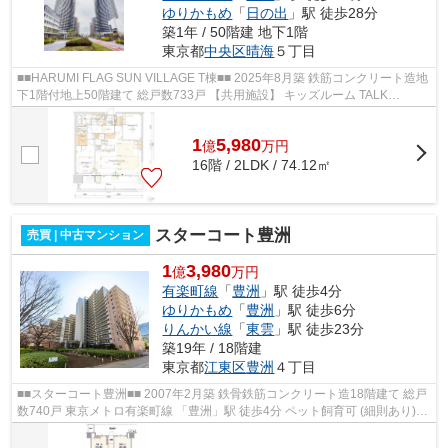
ゆりかもめ
「
日の出
」駅 徒歩28分
築1年 / 50階建 地下1階
東京都
中央区
晴海
５丁目
■■HARUMI FLAG SUN VILLAGE T棟■■ 2025年8月築 鉄筋コンクリート造地
下1階付地上50階建て 総戸数733戸 【共用施設】 キッズルーム TALK
SALON SKY LOUNGE URBAN ゲストルーム パーテ...
1
5,980
億
万
円
16階 / 2LDK / 74.12㎡
スターコート豊洲
売買 | 中古マンション
1
3,980
億
万円
有楽町線
「
豊洲
」駅 徒歩4分
ゆりかもめ
「
豊洲
」駅 徒歩6分
りんかい線
「
東雲
」駅 徒歩23分
築19年 / 18階建
東京都
江東区
豊洲
４丁目
■■スターコート豊洲■■ 2007年2月築 鉄骨鉄筋コンクリート造18階建て 総戸
数740戸 東京メトロ有楽町線 「豊洲」駅 徒歩4分 ペット飼育可 (細則あり)
【共用施設】※一部有償 コンシ...