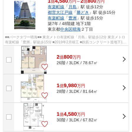
1
4,580
2
800
億
万円～
億
万円
有楽町線
「
月島
」駅 徒歩12分
都営大江戸線
「
勝どき
」駅 徒歩15分
有楽町線
「
豊洲
」駅 徒歩15分
築7年 / 48階建 地下1階
東京都
中央区
晴海
２丁目
■■パークタワー晴海■■ 東京メトロ有楽町線「月島」駅徒歩12分 東京メトロ
有楽町線「豊洲」駅徒歩15分 ■2019年2月竣工 ■鉄筋コンクリート造地下1階
付地上48階建 ■総戸数1076戸 ■エレ...
2
800
億
万
円
26階 / 3LDK / 78.67㎡
1
9,980
億
万
円
28階 / 3LDK / 81.64㎡
1
4,580
億
万
円
30階 / 3LDK / 67.82㎡