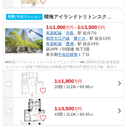
晴海アイランドトリトンスクエアビュータワー
売買 | 中古マンション
1
1,900
1
3,500
億
万円～
億
万円
有楽町線
「
月島
」駅 徒歩7分
都営大江戸線
「
勝どき
」駅 徒歩13分
有楽町線
「
豊洲
」駅 徒歩19分
築28年 / 50階建 地下2階
東京都
中央区
晴海
１丁目
■■晴海アイランドトリトンスクエアビュータワー■■ 1998年2月築 鉄骨鉄筋
コンクリート造地下2階付地上50階建 総戸数624戸 都営大江戸線・東京メト
ロ有楽町線「月島」駅 徒歩7分 オ...
1
1,900
億
万
円
20階 / 2LDK / 69.86㎡
1
3,500
億
万
円
43階 / 2LDK / 84.45㎡