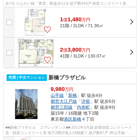
歩7分 りんかい線「東雲」駅徒歩11分 総戸数440戸 鉄筋コンクリート造
（RC）地下2階付地上44階建 2007年2月完...
1
1,480
億
万
円
21階 / 2LDK / 71.30㎡
2
3,800
億
万
円
41階 / 3LDK / 130.07㎡
新橋プラザビル
売買 | 中古マンション
9,980
万円
山手線
「
新橋
」駅 徒歩4分
都営大江戸線
「
汐留
」駅 徒歩5分
都営三田線
「
内幸町
」駅 徒歩9分
築15年 / 16階建 地下2階
東京都
港区
新橋
４丁目
■■新橋プラザビル コアレジデンス■■ 2011年3月築 鉄骨鉄筋コンクリート
造・鉄筋コンクリート造 地下2階付地上16階建て 総戸数87戸 JR山手線・都
営浅草線「新橋」駅徒歩4分 都営大江...