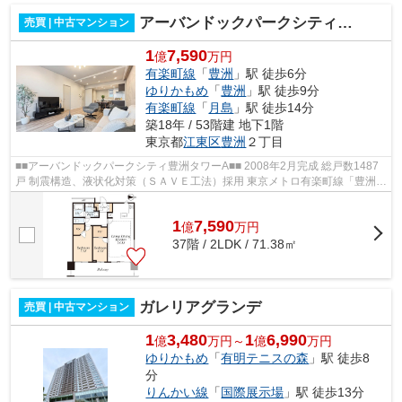
アーバンドックパークシティ豊洲タワーA
売買 | 中古マンション
1
7,590
億
万円
有楽町線
「
豊洲
」駅 徒歩6分
ゆりかもめ
「
豊洲
」駅 徒歩9分
有楽町線
「
月島
」駅 徒歩14分
築18年 / 53階建 地下1階
東京都
江東区
豊洲
２丁目
■■アーバンドックパークシティ豊洲タワーA■■ 2008年2月完成 総戸数1487
戸 制震構造、液状化対策（ＳＡＶＥ工法）採用 東京メトロ有楽町線「豊洲」
駅徒歩6分 ゆりかもめ「豊洲」駅徒...
1
7,590
億
万
円
37階 / 2LDK / 71.38㎡
ガレリアグランデ
売買 | 中古マンション
1
3,480
1
6,990
億
万円～
億
万円
ゆりかもめ
「
有明テニスの森
」駅 徒歩8
分
りんかい線
「
国際展示場
」駅 徒歩13分