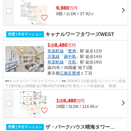
9,980
万
円
8階 / 1LDK / 37.92㎡
キャナルワーフタワーズWEST
売買 | 中古マンション
1
8,480
億
万円
有楽町線
「
豊洲
」駅 徒歩12分
京葉線
「
越中島
」駅 徒歩14分
有楽町線
「
月島
」駅 徒歩19分
築25年 / 36階建 地下1階
東京都
江東区
豊洲
１丁目
■■キャナルワーフタワーズウエスト■■ 2000年11月築 鉄筋コンクリート造地
下1階付地上36階建 総戸数499戸(W棟249) 東京メトロ有楽町線 「豊洲」駅
徒歩12分 オートロック 宅配ボック...
1
8,480
億
万
円
28階 / 3LDK / 114.85㎡
ザ・パークハウス晴海タワーズクロノレジデンス
売買 | 中古マンション