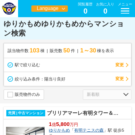
閲覧履歴
お気に入り
メニュー
Language
0
0
日本語
ゆりかもめゆりかもめからマンショ
ン検索
103
50
1～30
該当物件数
棟
販売数
件
棟を表示
駅で絞り込む
変更
変更
絞り込み条件：
陽当り良好
販売物件のみ
ブリリアマーレ有明タワー＆ガーデン
売買 | 中古マンション
1
5,800
億
万円
ゆりかもめ
「
有明テニスの森
」駅 徒歩5