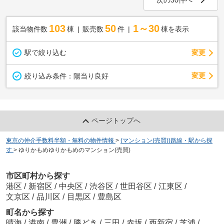
103
50
1～30
該当物件数
棟
販売数
件
棟を表示
駅で絞り込む
変更
変更
絞り込み条件：
陽当り良好
ページトップへ
東京の仲介手数料半額・無料の物件情報
>
(マンション(売買))路線・駅から探
す
>
ゆりかもめゆりかもめのマンション(売買)
市区町村から探す
港区
/
新宿区
/
中央区
/
渋谷区
/
世田谷区
/
江東区
/
文京区
/
品川区
/
目黒区
/
豊島区
町名から探す
晴海
/
港南
/
豊洲
/
勝どき
/
三田
/
赤坂
/
西新宿
/
芝浦
/