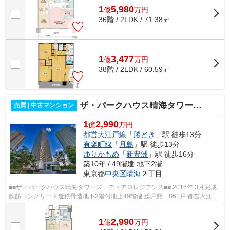
1
5,980
億
万
円
36階 / 2LDK / 71.38㎡
1
3,477
億
万
円
38階 / 2LDK / 60.59㎡
ザ・パークハウス晴海タワーズ ティアロレジデンス
売買 | 中古マンション
1
2,990
億
万円
都営大江戸線
「
勝どき
」駅 徒歩13分
有楽町線
「
月島
」駅 徒歩13分
ゆりかもめ
「
新豊洲
」駅 徒歩16分
築10年 / 49階建 地下2階
東京都
中央区
晴海
２丁目
■■ザ・パークハウス晴海タワーズ ティアロレジデンス■■ 2016年 3月完成
鉄筋コンクリート造鉄骨造地下2階付地上49階建 総戸数 861戸 都営大江戸
線「勝どき」駅徒歩13分 東京メトロ...
1
2,990
億
万
円