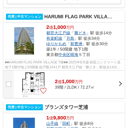
HARUMI FLAG PARK VILLAGE T棟
売買 | 中古マンション
2
1,000
億
万円
都営大江戸線
「
勝どき
」駅 徒歩14分
有楽町線
「
月島
」駅 徒歩34分
ゆりかもめ
「
新豊洲
」駅 徒歩30分
築1年 / 50階建 地下1階
東京都
中央区
晴海
５丁目
■■HARUMI FLAG PARK VILLAGE T棟■■ 2025年8月築 鉄筋コンクリート造
地下1階付地上50階建 総戸数1641戸 都営大江戸線「勝どき」駅徒歩14分
【共用施設】 ○ パーティールームガーデン...
2
1,000
億
万
円
39階 / 2LDK / 72.27㎡
ブランズタワー芝浦
売買 | 中古マンション
1
9,800
億
万円
山手線
「
田町
」駅 徒歩8分