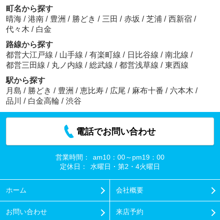
町名から探す
晴海
/
港南
/
豊洲
/
勝どき
/
三田
/
赤坂
/
芝浦
/
西新宿
/
代々木
/
白金
路線から探す
都営大江戸線
/
山手線
/
有楽町線
/
日比谷線
/
南北線
/
都営三田線
/
丸ノ内線
/
総武線
/
都営浅草線
/
東西線
駅から探す
月島
/
勝どき
/
豊洲
/
恵比寿
/
広尾
/
麻布十番
/
六本木
/
品川
/
白金高輪
/
渋谷
電話でお問い合わせ
営業時間：
am10：00～pm19：00
定休日：
水曜日・第2・4火曜日
ホーム
会社概要
お問い合わせ
来店予約