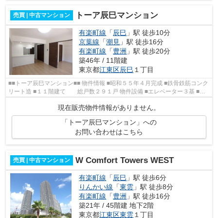
トーア辰巳マンション
売買 | 中古マンション
有楽町線
「
辰巳
」駅 徒歩10分
京葉線
「
潮見
」駅 徒歩16分
有楽町線
「
豊洲
」駅 徒歩20分
築46年 / 11階建
東京都
江東区
辰巳
１丁目
■■トーア辰巳マンション■■ 物件情報 ■昭和５５年４月完成 ■鉄骨鉄筋コンク
リート造 ■１１階建て 総戸数２９１戸 物件設備 ■エレベーター３基 ■防
犯カメラ ■２４時間ゴミ出し可能 ...
現在販売物件情報がありません。
「トーア辰巳マンション」への
お問い合わせはこちら
W Comfort Towers WEST
売買 | 中古マンション
有楽町線
「
辰巳
」駅 徒歩6分
りんかい線
「
東雲
」駅 徒歩8分
有楽町線
「
豊洲
」駅 徒歩16分
築21年 / 45階建 地下2階
東京都
江東区
東雲
１丁目