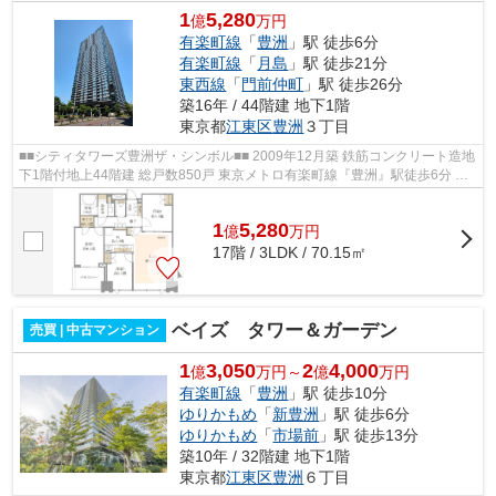
1
5,280
億
万円
有楽町線
「
豊洲
」駅 徒歩6分
有楽町線
「
月島
」駅 徒歩21分
東西線
「
門前仲町
」駅 徒歩26分
築16年 / 44階建 地下1階
東京都
江東区
豊洲
３丁目
■■シティタワーズ豊洲ザ・シンボル■■ 2009年12月築 鉄筋コンクリート造地
下1階付地上44階建 総戸数850戸 東京メトロ有楽町線『豊洲』駅徒歩6分 ス
カイラウンジ（32F）・スカイデ...
1
5,280
億
万
円
17階 / 3LDK / 70.15㎡
ベイズ タワー＆ガーデン
売買 | 中古マンション
1
3,050
2
4,000
億
万円～
億
万円
有楽町線
「
豊洲
」駅 徒歩10分
ゆりかもめ
「
新豊洲
」駅 徒歩6分
ゆりかもめ
「
市場前
」駅 徒歩13分
築10年 / 32階建 地下1階
東京都
江東区
豊洲
６丁目