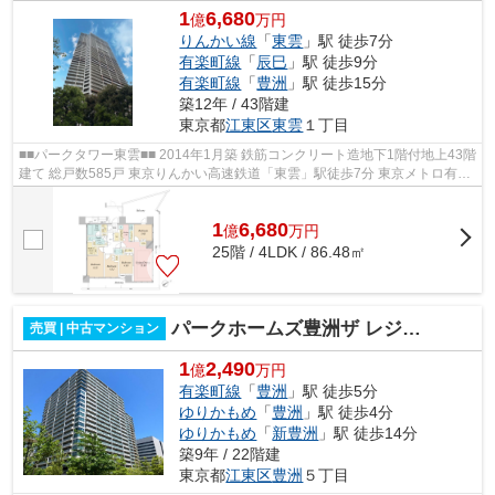
1
6,680
億
万円
りんかい線
「
東雲
」駅 徒歩7分
有楽町線
「
辰巳
」駅 徒歩9分
有楽町線
「
豊洲
」駅 徒歩15分
築12年 / 43階建
東京都
江東区
東雲
１丁目
■■パークタワー東雲■■ 2014年1月築 鉄筋コンクリート造地下1階付地上43階
建て 総戸数585戸 東京りんかい高速鉄道「東雲」駅徒歩7分 東京メトロ有楽
町線「辰巳」駅徒歩9分 オートロ...
1
6,680
億
万
円
25階 / 4LDK / 86.48㎡
パークホームズ豊洲ザ レジデンス
売買 | 中古マンション
1
2,490
億
万円
有楽町線
「
豊洲
」駅 徒歩5分
ゆりかもめ
「
豊洲
」駅 徒歩4分
ゆりかもめ
「
新豊洲
」駅 徒歩14分
築9年 / 22階建
東京都
江東区
豊洲
５丁目