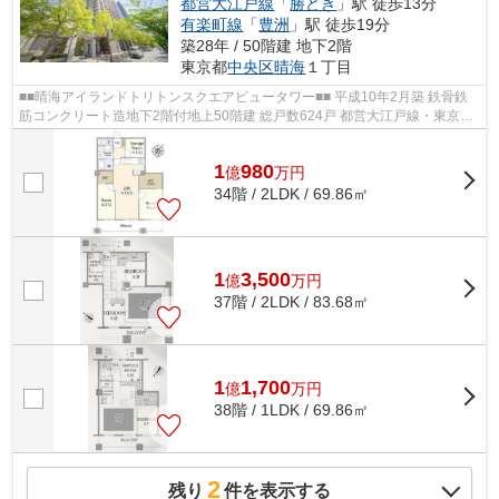
都営大江戸線
「
勝どき
」駅 徒歩13分
有楽町線
「
豊洲
」駅 徒歩19分
築28年 / 50階建 地下2階
東京都
中央区
晴海
１丁目
■■晴海アイランドトリトンスクエアビュータワー■■ 平成10年2月築 鉄骨鉄
筋コンクリート造地下2階付地上50階建 総戸数624戸 都営大江戸線・東京メ
トロ有楽町線「月島」駅 徒歩7分 ...
1
980
億
万
円
34階 / 2LDK / 69.86㎡
1
3,500
億
万
円
37階 / 2LDK / 83.68㎡
1
1,700
億
万
円
38階 / 1LDK / 69.86㎡
2
残り
件を表示する