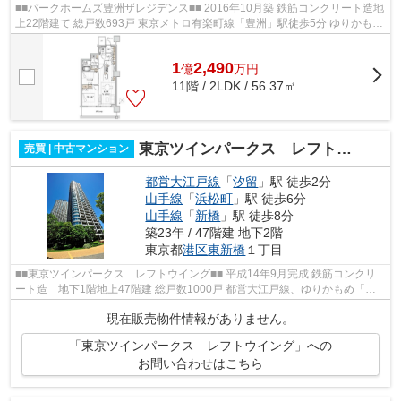
■■パークホームズ豊洲ザレジデンス■■ 2016年10月築 鉄筋コンクリート造地
上22階建て 総戸数693戸 東京メトロ有楽町線「豊洲」駅徒歩5分 ゆりかもめ
「豊洲」駅徒歩4分 ■エレベーター...
1
2,490
億
万
円
11階 / 2LDK / 56.37㎡
東京ツインパークス レフトウイング
売買 | 中古マンション
都営大江戸線
「
汐留
」駅 徒歩2分
山手線
「
浜松町
」駅 徒歩6分
山手線
「
新橋
」駅 徒歩8分
築23年 / 47階建 地下2階
東京都
港区
東新橋
１丁目
■■東京ツインパークス レフトウイング■■ 平成14年9月完成 鉄筋コンクリ
ート造 地下1階地上47階建 総戸数1000戸 都営大江戸線、ゆりかもめ「汐
留」駅より徒歩2分 JR山手線他「浜松...
現在販売物件情報がありません。
「東京ツインパークス レフトウイング」への
お問い合わせはこちら