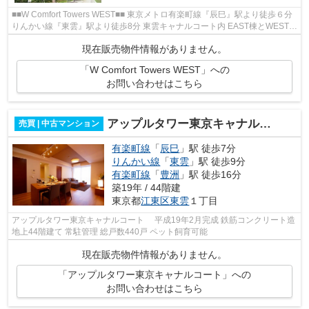
■■W Comfort Towers WEST■■ 東京メトロ有楽町線『辰巳』駅より徒歩６分
りんかい線『東雲』駅より徒歩8分 東雲キャナルコート内 EAST棟とWEST棟
の2棟の共用施設が利用可能 【共用施...
現在販売物件情報がありません。
「W Comfort Towers WEST」への
お問い合わせはこちら
アップルタワー東京キャナルコート
売買 | 中古マンション
有楽町線
「
辰巳
」駅 徒歩7分
りんかい線
「
東雲
」駅 徒歩9分
有楽町線
「
豊洲
」駅 徒歩16分
築19年 / 44階建
東京都
江東区
東雲
１丁目
アップルタワー東京キャナルコート 平成19年2月完成 鉄筋コンクリート造
地上44階建て 常駐管理 総戸数440戸 ペット飼育可能
現在販売物件情報がありません。
「アップルタワー東京キャナルコート」への
お問い合わせはこちら