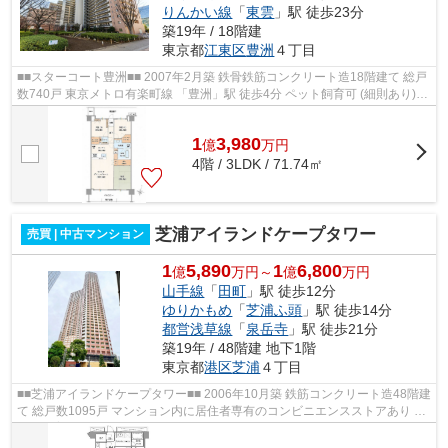
りんかい線
「
東雲
」駅 徒歩23分
築19年 / 18階建
東京都
江東区
豊洲
４丁目
■■スターコート豊洲■■ 2007年2月築 鉄骨鉄筋コンクリート造18階建て 総戸
数740戸 東京メトロ有楽町線 「豊洲」駅 徒歩4分 ペット飼育可 (細則あり)
【共用施設】※一部有償 コンシ...
1
3,980
億
万
円
4階 / 3LDK / 71.74㎡
芝浦アイランドケープタワー
売買 | 中古マンション
1
5,890
1
6,800
億
万円～
億
万円
山手線
「
田町
」駅 徒歩12分
ゆりかもめ
「
芝浦ふ頭
」駅 徒歩14分
都営浅草線
「
泉岳寺
」駅 徒歩21分
築19年 / 48階建 地下1階
東京都
港区
芝浦
４丁目
■■芝浦アイランドケープタワー■■ 2006年10月築 鉄筋コンクリート造48階建
て 総戸数1095戸 マンション内に居住者専有のコンビニエンスストアあり ペ
ット飼育可能 レンタサイクルあり ...