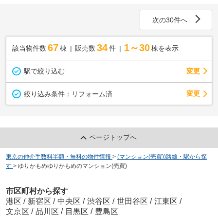
次の30件へ
67
34
1～30
該当物件数
棟
販売数
件
棟を表示
駅で絞り込む
変更
変更
絞り込み条件：
リフォーム済
ページトップへ
東京の仲介手数料半額・無料の物件情報
>
(マンション(売買))路線・駅から探
す
>
ゆりかもめゆりかもめのマンション(売買)
市区町村から探す
港区
/
新宿区
/
中央区
/
渋谷区
/
世田谷区
/
江東区
/
文京区
/
品川区
/
目黒区
/
豊島区