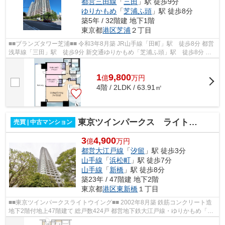
都営三田線
「
三田
」駅 徒歩9分
ゆりかもめ
「
芝浦ふ頭
」駅 徒歩8分
築5年 / 32階建 地下1階
東京都
港区
芝浦
２丁目
■■ブランズタワー芝浦■■ 令和3年8月築 JR山手線「田町」駅 徒歩8分 都営
浅草線「三田」駅 徒歩9分 新交通ゆりかもめ「芝浦ふ頭」駅 徒歩8分 ペ
ット飼育可能
1
9,800
億
万
円
4階 / 2LDK / 63.91㎡
東京ツインパークス ライトウイング
売買 | 中古マンション
3
4,900
億
万円
都営大江戸線
「
汐留
」駅 徒歩3分
山手線
「
浜松町
」駅 徒歩7分
山手線
「
新橋
」駅 徒歩8分
築23年 / 47階建 地下2階
東京都
港区
東新橋
１丁目
■■東京ツインパークスライトウイング■■ 2002年8月築 鉄筋コンクリート造
地下2階付地上47階建て 総戸数424戸 都営地下鉄大江戸線・ゆりかもめ「汐
留」駅徒歩3分 JR山手線・京浜東北根...