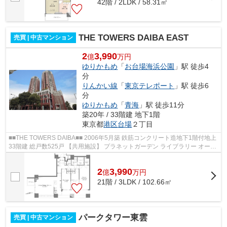
42階 / 2LDK / 58.31㎡
THE TOWERS DAIBA EAST
売買 | 中古マンション
2
3,990
億
万円
ゆりかもめ
「
お台場海浜公園
」駅 徒歩4
分
りんかい線
「
東京テレポート
」駅 徒歩6
分
ゆりかもめ
「
青海
」駅 徒歩11分
築20年 / 33階建 地下1階
東京都
港区
台場
２丁目
■■THE TOWERS DAIBA■■ 2006年5月築 鉄筋コンクリート造地下1階付地上
33階建 総戸数525戸 【共用施設】 プラネットガーデン ライブラリー オーケ
ーお台場店 ゲストルーム レジデンス...
2
3,990
億
万
円
21階 / 3LDK / 102.66㎡
パークタワー東雲
売買 | 中古マンション