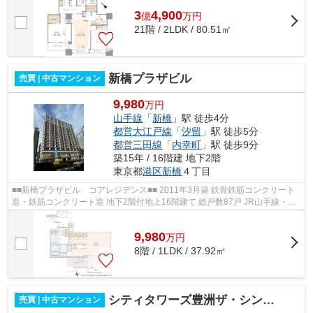
3
4,900
億
万
円
21階 / 2LDK / 80.51㎡
新橋プラザビル
売買 | 中古マンション
9,980
万円
山手線
「
新橋
」駅 徒歩4分
都営大江戸線
「
汐留
」駅 徒歩5分
都営三田線
「
内幸町
」駅 徒歩9分
築15年 / 16階建 地下2階
東京都
港区
新橋
４丁目
■■新橋プラザビル コアレジデンス■■ 2011年3月築 鉄骨鉄筋コンクリート
造・鉄筋コンクリート造 地下2階付地上16階建て 総戸数87戸 JR山手線・都
営浅草線「新橋」駅徒歩4分 都営大江...
9,980
万
円
8階 / 1LDK / 37.92㎡
シティタワーズ豊洲ザ・シンボル
売買 | 中古マンション