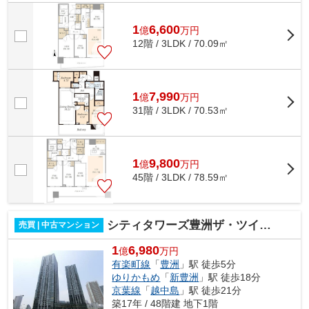
ター12基完備 ■ダブルオートロック完...
1
6,600
億
万
円
12階 / 3LDK / 70.09㎡
1
7,990
億
万
円
31階 / 3LDK / 70.53㎡
1
9,800
億
万
円
45階 / 3LDK / 78.59㎡
シティタワーズ豊洲ザ・ツインサウスタワー
売買 | 中古マンション
1
6,980
億
万円
有楽町線
「
豊洲
」駅 徒歩5分
ゆりかもめ
「
新豊洲
」駅 徒歩18分
京葉線
「
越中島
」駅 徒歩21分
築17年 / 48階建 地下1階