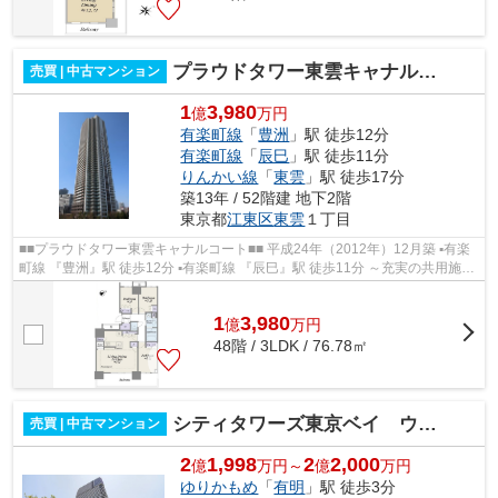
プラウドタワー東雲キャナルコート
売買 | 中古マンション
1
3,980
億
万円
有楽町線
「
豊洲
」駅 徒歩12分
有楽町線
「
辰巳
」駅 徒歩11分
りんかい線
「
東雲
」駅 徒歩17分
築13年 / 52階建 地下2階
東京都
江東区
東雲
１丁目
■■プラウドタワー東雲キャナルコート■■ 平成24年（2012年）12月築 ▪有楽
町線 『豊洲』駅 徒歩12分 ▪有楽町線 『辰巳』駅 徒歩11分 ～充実の共用施設
～ カフェラウンジ・フィットネ...
1
3,980
億
万
円
48階 / 3LDK / 76.78㎡
シティタワーズ東京ベイ ウエストタワー
売買 | 中古マンション
2
1,998
2
2,000
億
万円～
億
万円
ゆりかもめ
「
有明
」駅 徒歩3分