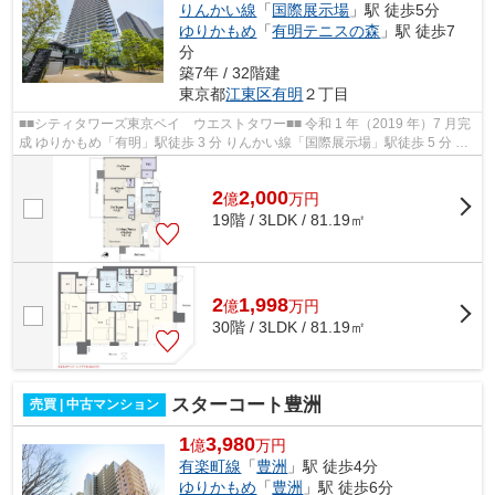
りんかい線
「
国際展示場
」駅 徒歩5分
ゆりかもめ
「
有明テニスの森
」駅 徒歩7
分
築7年 / 32階建
東京都
江東区
有明
２丁目
■■シティタワーズ東京ベイ ウエストタワー■■ 令和 1 年（2019 年）7 月完
成 ゆりかもめ「有明」駅徒歩 3 分 りんかい線「国際展示場」駅徒歩 5 分 総
戸数1539 戸 ペット飼育可（...
2
2,000
億
万
円
19階 / 3LDK / 81.19㎡
2
1,998
億
万
円
30階 / 3LDK / 81.19㎡
スターコート豊洲
売買 | 中古マンション
1
3,980
億
万円
有楽町線
「
豊洲
」駅 徒歩4分
ゆりかもめ
「
豊洲
」駅 徒歩6分