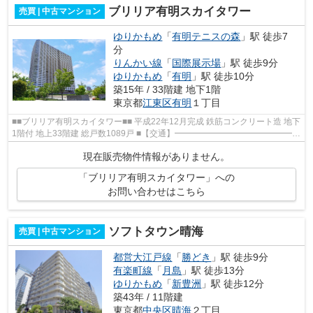
ブリリア有明スカイタワー
売買 | 中古マンション
ゆりかもめ
「
有明テニスの森
」駅 徒歩7
分
りんかい線
「
国際展示場
」駅 徒歩9分
ゆりかもめ
「
有明
」駅 徒歩10分
築15年 / 33階建 地下1階
東京都
江東区
有明
１丁目
■■ブリリア有明スカイタワー■■ 平成22年12月完成 鉄筋コンクリート造 地下
1階付 地上33階建 総戸数1089戸 ■【交通】━━━━━━━━━━━━━━━
ゆりかもめ「有明テニスの森」駅徒歩7分 東京...
現在販売物件情報がありません。
「ブリリア有明スカイタワー」への
お問い合わせはこちら
ソフトタウン晴海
売買 | 中古マンション
都営大江戸線
「
勝どき
」駅 徒歩9分
有楽町線
「
月島
」駅 徒歩13分
ゆりかもめ
「
新豊洲
」駅 徒歩12分
築43年 / 11階建
東京都
中央区
晴海
２丁目