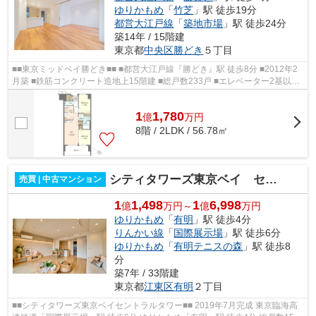
ゆりかもめ
「
竹芝
」駅 徒歩19分
都営大江戸線
「
築地市場
」駅 徒歩24分
築14年 / 15階建
東京都
中央区
勝どき
５丁目
■■東京ミッドベイ勝どき■■ ■都営大江戸線『勝どき』駅 徒歩8分 ■2012年2
月築 ■鉄筋コンクリート造地上15階建 ■総戸数233戸 ■エレベーター2基以上
完備 ■オートロック ■防犯カメラ ■宅...
1
1,780
億
万
円
8階 / 2LDK / 56.78㎡
シティタワーズ東京ベイ セントラルタワー
売買 | 中古マンション
1
1,498
1
6,998
億
万円～
億
万円
ゆりかもめ
「
有明
」駅 徒歩4分
りんかい線
「
国際展示場
」駅 徒歩6分
ゆりかもめ
「
有明テニスの森
」駅 徒歩8
分
築7年 / 33階建
東京都
江東区
有明
２丁目
■■シティタワーズ東京ベイセントラルタワー■■ 2019年7月完成 東京臨海高