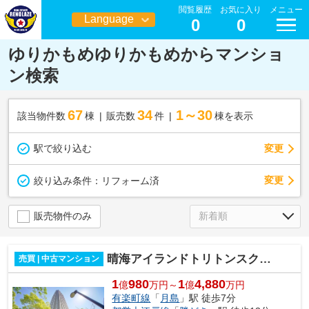
閲覧履歴
お気に入り
メニュー
Language
0
0
日本語
ゆりかもめゆりかもめからマンショ
ン検索
67
34
1～30
該当物件数
棟
販売数
件
棟を表示
駅で絞り込む
変更
変更
絞り込み条件：
リフォーム済
販売物件のみ
晴海アイランドトリトンスクエアビュータワー
売買 | 中古マンション
1
980
1
4,880
億
万円～
億
万円
有楽町線
「
月島
」駅 徒歩7分