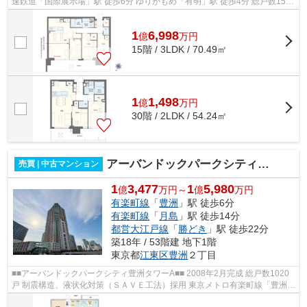
速鉄道「国際展示場」駅 徒歩6分 ゆりかもめ「有明」駅 徒歩4分 総戸数1539
戸・免震構造の大規模タワーマンシ...
1
6,998
億
万
円
15階 / 3LDK / 70.49㎡
1
1,498
億
万
円
30階 / 2LDK / 54.24㎡
アーバンドックパークシティ豊洲タワーA
売買 | 中古マンション
1
3,477
1
5,980
億
万円～
億
万円
有楽町線
「
豊洲
」駅 徒歩6分
有楽町線
「
月島
」駅 徒歩14分
都営大江戸線
「
勝どき
」駅 徒歩22分
築18年 / 53階建 地下1階
東京都
江東区
豊洲
２丁目
■■アーバンドックパークシティ豊洲タワーA■■ 2008年2月完成 総戸数1020
戸 制震構造、液状化対策（ＳＡＶＥ工法）採用 東京メトロ有楽町線「豊洲」
駅徒歩6分 ゆりかもめ「豊洲」駅徒...