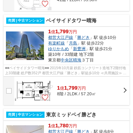
ベイサイドタワー晴海
売買 | 中古マンション
1
1,799
億
万円
都営大江戸線
「
勝どき
」駅 徒歩10分
有楽町線
「
月島
」駅 徒歩22分
ゆりかもめ
「
新豊洲
」駅 徒歩21分
築10年 / 33階建 地下2階
東京都
中央区
晴海
３丁目
■■ベイサイドタワー晴海■■ 2015年10月築 鉄筋コンクリート造地下2階付地
上33階建 総戸数352戸 都営大江戸線「勝どき」駅徒歩10分 ≪共用施設≫ ■
コンシェルジュサービス ■内廊下設計 ...
1
1,799
億
万
円
8階 / 2LDK / 57.20㎡
東京ミッドベイ勝どき
売買 | 中古マンション
1
1,780
億
万円
都営大江戸線
「
勝どき
」駅 徒歩8分