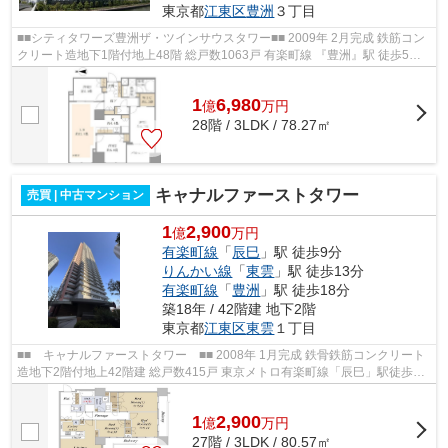
東京都
江東区
豊洲
３丁目
■■シティタワーズ豊洲ザ・ツインサウスタワー■■ 2009年 2月完成 鉄筋コン
クリート造地下1階付地上48階 総戸数1063戸 有楽町線 『豊洲』駅 徒歩5分
ゆりかもめ 『豊洲』駅 徒歩6分 ...
1
6,980
億
万
円
28階 / 3LDK / 78.27㎡
キャナルファーストタワー
売買 | 中古マンション
1
2,900
億
万円
有楽町線
「
辰巳
」駅 徒歩9分
りんかい線
「
東雲
」駅 徒歩13分
有楽町線
「
豊洲
」駅 徒歩18分
築18年 / 42階建 地下2階
東京都
江東区
東雲
１丁目
■■ キャナルファーストタワー ■■ 2008年 1月完成 鉄骨鉄筋コンクリート
造地下2階付地上42階建 総戸数415戸 東京メトロ有楽町線「辰巳」駅徒歩9
分 東京臨海高速鉄道「東雲」駅徒歩1...
1
2,900
億
万
円
27階 / 3LDK / 80.57㎡