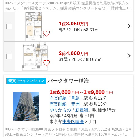
■■ベイズタワー＆ガーデン■■ 2016年6月竣工 免震機能と制震機能の双方を
備えた、「免制震複合システム」採用 鉄筋コンクリート造地下1階付地上32
階建 総戸数550戸 東京メトロ有楽町...
1
3,050
億
万
円
8階 / 2LDK / 58.31㎡
2
4,000
億
万
円
31階 / 2LDK / 88.67㎡
パークタワー晴海
売買 | 中古マンション
1
6,600
1
9,800
億
万円～
億
万円
有楽町線
「
月島
」駅 徒歩12分
有楽町線
「
豊洲
」駅 徒歩15分
ゆりかもめ
「
新豊洲
」駅 徒歩18分
築7年 / 48階建 地下1階
東京都
中央区
晴海
２丁目
■■パークタワー晴海■■ 東京メトロ有楽町線「月島」駅徒歩12分 ■2019年2月
竣工 ■鉄筋コンクリート造地下1階付地上48階建 ■総戸数1076戸 ■エレベー