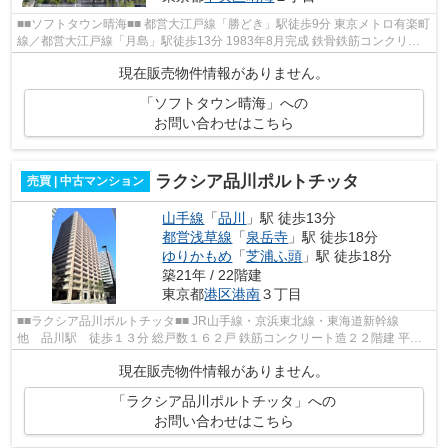
■■ソフトタウン晴海■■ 都営大江戸線「勝どき」駅徒歩9分 東京メトロ有楽町
線／都営大江戸線「月島」駅徒歩13分 1983年8月完成 鉄骨鉄筋コンクリー
ト造11階建 総戸数234戸の ビック...
現在販売物件情報がありません。
「ソフトタウン晴海」への
お問い合わせはこちら
ラクシア品川ポルトチッタ
売買 | 中古マンション
山手線
「
品川
」駅 徒歩13分
都営浅草線
「
泉岳寺
」駅 徒歩18分
ゆりかもめ
「
芝浦ふ頭
」駅 徒歩18分
築21年 / 22階建
東京都
港区
港南
３丁目
■■ラクシア品川ポルトチッタ■■ JR山手線・京浜東北線・東海道新幹線
他 品川駅 徒歩１３分 総戸数１６２戸 鉄筋コンクリート造２２階建 平成
１７年１月完成 品川駅が最寄り駅！...
現在販売物件情報がありません。
「ラクシア品川ポルトチッタ」への
お問い合わせはこちら