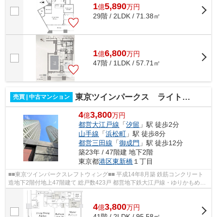
1
5,890
億
万
円
29階 / 2LDK / 71.38㎡
1
6,800
億
万
円
47階 / 1LDK / 57.71㎡
東京ツインパークス ライトウィング
売買 | 中古マンション
4
3,800
億
万円
都営大江戸線
「
汐留
」駅 徒歩2分
山手線
「
浜松町
」駅 徒歩8分
都営三田線
「
御成門
」駅 徒歩12分
築23年 / 47階建 地下2階
東京都
港区
東新橋
１丁目
■■東京ツインパークスレフトウィング■■ 平成14年8月築 鉄筋コンクリート
造地下2階付地上47階建て 総戸数423戸 都営地下鉄大江戸線・ゆりかもめ
「汐留」駅徒歩2分 JR山手線・京浜東北...
4
3,800
億
万
円
41階 / 2LDK / 95.58㎡