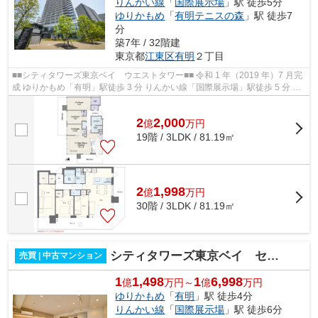
りんかい線
「
国際展示場
」駅 徒歩5分
ゆりかもめ
「
有明テニスの森
」駅 徒歩7
分
築7年 / 32階建
東京都
江東区
有明
２丁目
■■シティタワーズ東京ベイ ウエストタワー■■ 令和 1 年（2019 年）7 月完
成 ゆりかもめ「有明」駅徒歩 3 分 りんかい線「国際展示場」駅徒歩 5 分 総
戸数1539 戸 ペット飼育可（...
2
2,000
億
万
円
19階 / 3LDK / 81.19㎡
2
1,998
億
万
円
30階 / 3LDK / 81.19㎡
シティタワーズ東京ベイ セントラルタワー
売買 | 中古マンション
1
1,498
1
6,998
億
万円～
億
万円
ゆりかもめ
「
有明
」駅 徒歩4分
りんかい線
「
国際展示場
」駅 徒歩6分