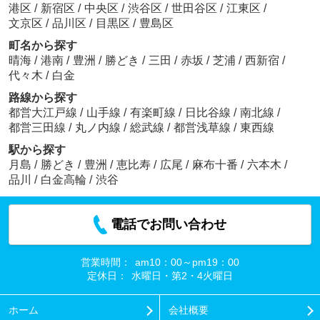
港区
/
新宿区
/
中央区
/
渋谷区
/
世田谷区
/
江東区
/
文京区
/
品川区
/
目黒区
/
豊島区
町名から探す
晴海
/
港南
/
豊洲
/
勝どき
/
三田
/
赤坂
/
芝浦
/
西新宿
/
代々木
/
白金
路線から探す
都営大江戸線
/
山手線
/
有楽町線
/
日比谷線
/
南北線
/
都営三田線
/
丸ノ内線
/
総武線
/
都営浅草線
/
東西線
駅から探す
月島
/
勝どき
/
豊洲
/
恵比寿
/
広尾
/
麻布十番
/
六本木
/
品川
/
白金高輪
/
渋谷
電話でお問い合わせ
営業時間：
am10：00～pm19：00
定休日：
水曜日・第2・4火曜日
ホーム
会社概要