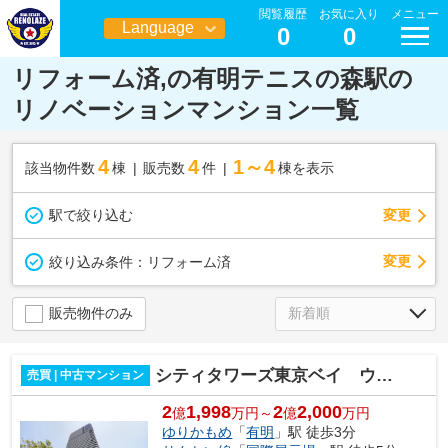
閲覧履歴
お気に入り
メニュー
Language
0
0
日本語
リフォーム済,の有明テニスの森駅の
リノベーションマンション一覧
4
4
1～4
該当物件数
棟
販売数
件
棟を表示
駅で絞り込む
変更
変更
絞り込み条件：
リフォーム済
販売物件のみ
シティタワーズ東京ベイ ウエストタワー
売買 | 中古マンション
2
1,998
2
2,000
億
万円～
億
万円
ゆりかもめ
「
有明
」駅 徒歩3分