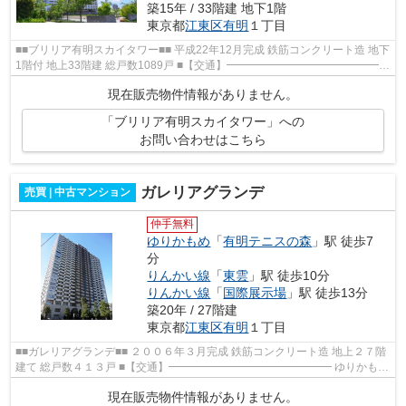
築15年 / 33階建 地下1階
東京都
江東区
有明
１丁目
■■ブリリア有明スカイタワー■■ 平成22年12月完成 鉄筋コンクリート造 地下
1階付 地上33階建 総戸数1089戸 ■【交通】━━━━━━━━━━━━━━━
ゆりかもめ「有明テニスの森」駅徒歩7分 東京...
現在販売物件情報がありません。
「ブリリア有明スカイタワー」への
お問い合わせはこちら
ガレリアグランデ
売買 | 中古マンション
仲手無料
ゆりかもめ
「
有明テニスの森
」駅 徒歩7
分
りんかい線
「
東雲
」駅 徒歩10分
りんかい線
「
国際展示場
」駅 徒歩13分
築20年 / 27階建
東京都
江東区
有明
１丁目
■■ガレリアグランデ■■ ２００６年３月完成 鉄筋コンクリート造 地上２７階
建て 総戸数４１３戸 ■【交通】━━━━━━━━━━━━━━━ ゆりかもめ
線【有明テニスの森】駅より徒歩７分 りんかい...
現在販売物件情報がありません。