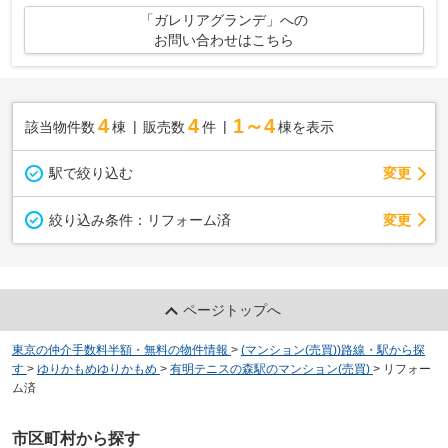
「ガレリアグランデ」への
お問い合わせはこちら
4
4
1～4
該当物件数
棟
販売数
件
棟を表示
駅で絞り込む
変更
変更
絞り込み条件：
リフォーム済
ページトップへ
東京の仲介手数料半額・無料の物件情報
>
(マンション(売買))路線・駅から探
す
>
ゆりかもめゆりかもめ
>
有明テニスの森駅のマンション(売買)
>
リフォー
ム済
市区町村から探す