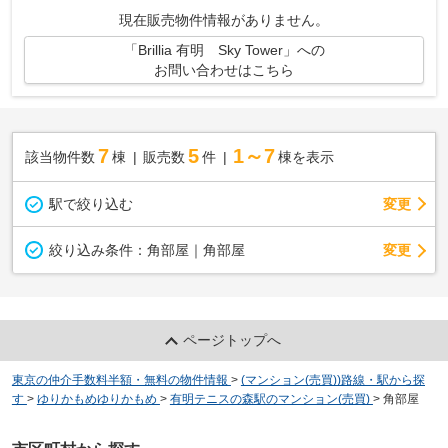
地下１階地上３３階建 平成２２...
現在販売物件情報がありません。
「Brillia 有明 Sky Tower」への
お問い合わせはこちら
7
5
1～7
該当物件数
棟
販売数
件
棟を表示
駅で絞り込む
変更
変更
絞り込み条件：
角部屋｜角部屋
ページトップへ
東京の仲介手数料半額・無料の物件情報
>
(マンション(売買))路線・駅から探
す
>
ゆりかもめゆりかもめ
>
有明テニスの森駅のマンション(売買)
>
角部屋