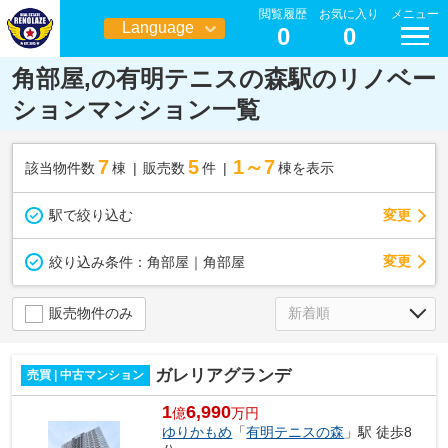
閲覧履歴
お気に入り
メニュー
Language
0
0
日本語
角部屋,の有明テニスの森駅のリノベー
ションマンション一覧
7
5
1～7
該当物件数
棟
販売数
件
棟を表示
駅で絞り込む
変更
変更
絞り込み条件：
角部屋｜角部屋
販売物件のみ
ガレリアグランデ
売買 | 中古マンション
1
6,990
億
万円
ゆりかもめ
「
有明テニスの森
」駅 徒歩8