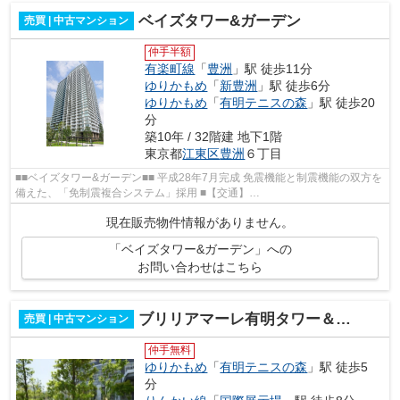
ベイズタワー&ガーデン
売買 | 中古マンション
仲手半額
有楽町線
「
豊洲
」駅 徒歩11分
ゆりかもめ
「
新豊洲
」駅 徒歩6分
ゆりかもめ
「
有明テニスの森
」駅 徒歩20
分
築10年 / 32階建 地下1階
東京都
江東区
豊洲
６丁目
■■ベイズタワー&ガーデン■■ 平成28年7月完成 免震機能と制震機能の双方を
備えた、「免制震複合システム」採用 ■【交通】
━━━━━━━━━━━━━━━ 東京メトロ有楽町線『豊洲』駅徒歩11分...
現在販売物件情報がありません。
「ベイズタワー&ガーデン」への
お問い合わせはこちら
ブリリアマーレ有明タワー＆ガーデン
売買 | 中古マンション
仲手無料
ゆりかもめ
「
有明テニスの森
」駅 徒歩5
分