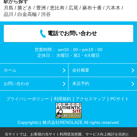
駅から探す
月島
/
勝どき
/
豊洲
/
恵比寿
/
広尾
/
麻布十番
/
六本木
/
品川
/
白金高輪
/
渋谷
電話でお問い合わせ
営業時間：
am10：00～pm19：00
定休日：
水曜日・第2・4火曜日
ホーム
会社概要
お問い合わせ
来店予約
プライバシーポリシー
利用規約
アクセスマップ
PCサイト
Copyright(c) 株式会社RENOLAZE All rights reserved.
当サイトでは、お客様の当サイト利用状況把握、サービス向上検討を目的と