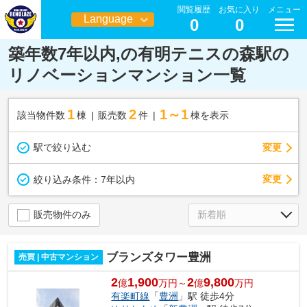
閲覧履歴
お気に入り
メニュー
Language
0
0
日本語
築年数7年以内,の有明テニスの森駅の
リノベーションマンション一覧
1
2
1～1
該当物件数
棟
販売数
件
棟を表示
駅で絞り込む
変更
変更
絞り込み条件：
7年以内
販売物件のみ
ブランズタワー豊洲
売買 | 中古マンション
2
1,900
2
9,800
億
万円～
億
万円
有楽町線
「
豊洲
」駅 徒歩4分