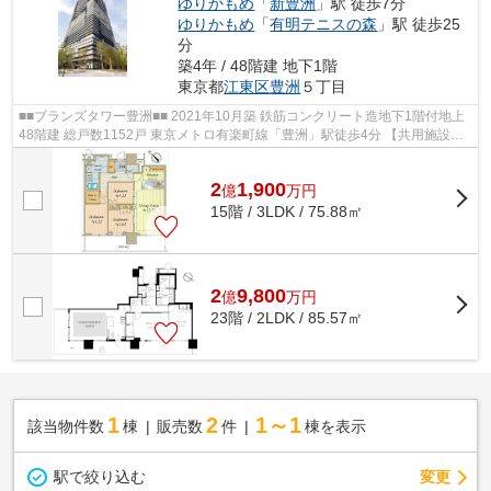
ゆりかもめ
「
新豊洲
」駅 徒歩7分
ゆりかもめ
「
有明テニスの森
」駅 徒歩25
分
築4年 / 48階建 地下1階
東京都
江東区
豊洲
５丁目
■■ブランズタワー豊洲■■ 2021年10月築 鉄筋コンクリート造地下1階付地上
48階建 総戸数1152戸 東京メトロ有楽町線「豊洲」駅徒歩4分 【共用施設】
・ウエルカムホール ・ウエルカム...
2
1,900
億
万
円
15階 / 3LDK / 75.88㎡
2
9,800
億
万
円
23階 / 2LDK / 85.57㎡
1
2
1～1
該当物件数
棟
販売数
件
棟を表示
駅で絞り込む
変更