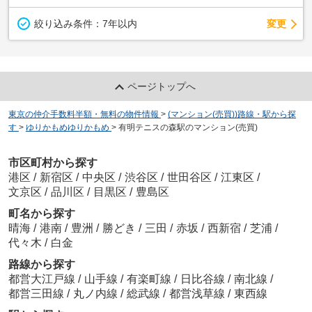
変更
絞り込み条件：
7年以内
ページトップへ
東京の仲介手数料半額・無料の物件情報
>
(マンション(売買))路線・駅から探
す
>
ゆりかもめゆりかもめ
>
有明テニスの森駅のマンション(売買)
市区町村から探す
港区
/
新宿区
/
中央区
/
渋谷区
/
世田谷区
/
江東区
/
文京区
/
品川区
/
目黒区
/
豊島区
町名から探す
晴海
/
港南
/
豊洲
/
勝どき
/
三田
/
赤坂
/
西新宿
/
芝浦
/
代々木
/
白金
路線から探す
都営大江戸線
/
山手線
/
有楽町線
/
日比谷線
/
南北線
/
都営三田線
/
丸ノ内線
/
総武線
/
都営浅草線
/
東西線