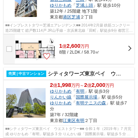
ゆりかもめ
「
芝浦ふ頭
」駅 徒歩10分
築12年 / 25階建 地下1階
東京都
港区
芝浦
２丁目
■■インプレストタワー芝浦エアレジデンス■■ 2014年2月築 鉄筋コンクリー
造25階建て 総戸数114戸 JR山手線・京浜東北線「田町」駅徒歩9分 都営三田
線・浅草線「三田」駅徒歩11分 免...
1
2,600
億
万
円
8階 / 2LDK / 58.70㎡
シティタワーズ東京ベイ ウエストタワー
売買 | 中古マンション
2
1,998
2
2,000
億
万円～
億
万円
ゆりかもめ
「
有明
」駅 徒歩3分
りんかい線
「
国際展示場
」駅 徒歩5分
ゆりかもめ
「
有明テニスの森
」駅 徒歩7
分
築7年 / 32階建
東京都
江東区
有明
２丁目
■■シティタワーズ東京ベイ ウエストタワー■■ 令和 1 年（2019 年）7 月完
成 ゆりかもめ「有明」駅徒歩 3 分 りんかい線「国際展示場」駅徒歩 5 分 総