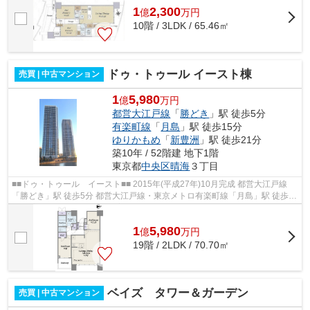
1
2,300
億
万
円
10階 / 3LDK / 65.46㎡
ドゥ・トゥール イースト棟
売買 | 中古マンション
1
5,980
億
万円
都営大江戸線
「
勝どき
」駅 徒歩5分
有楽町線
「
月島
」駅 徒歩15分
ゆりかもめ
「
新豊洲
」駅 徒歩21分
築10年 / 52階建 地下1階
東京都
中央区
晴海
３丁目
■■ドゥ・トゥール イースト■■ 2015年(平成27年)10月完成 都営大江戸線
「勝どき」駅 徒歩5分 都営大江戸線・東京メトロ有楽町線「月島」駅 徒歩15
分 充実の共用施設 ペット飼育可 ...
1
5,980
億
万
円
19階 / 2LDK / 70.70㎡
ベイズ タワー＆ガーデン
売買 | 中古マンション