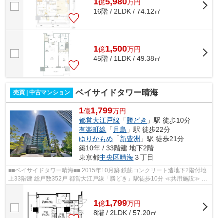
1
5,980
億
万
円
16階 / 2LDK / 74.12㎡
1
1,500
億
万
円
45階 / 1LDK / 49.38㎡
ベイサイドタワー晴海
売買 | 中古マンション
1
1,799
億
万円
都営大江戸線
「
勝どき
」駅 徒歩10分
有楽町線
「
月島
」駅 徒歩22分
ゆりかもめ
「
新豊洲
」駅 徒歩21分
築10年 / 33階建 地下2階
東京都
中央区
晴海
３丁目
■■ベイサイドタワー晴海■■ 2015年10月築 鉄筋コンクリート造地下2階付地
上33階建 総戸数352戸 都営大江戸線「勝どき」駅徒歩10分 ≪共用施設≫ ■
コンシェルジュサービス ■内廊下設計 ...
1
1,799
億
万
円
8階 / 2LDK / 57.20㎡