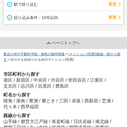
駅で絞り込む
変更
変更
絞り込み条件：
15年以内
ページトップへ
東京の仲介手数料半額・無料の物件情報
>
(マンション(売買))路線・駅から探
す
>
ゆりかもめゆりかもめのマンション(売買)
市区町村から探す
港区
/
新宿区
/
中央区
/
渋谷区
/
世田谷区
/
江東区
/
文京区
/
品川区
/
目黒区
/
豊島区
町名から探す
晴海
/
港南
/
豊洲
/
勝どき
/
三田
/
赤坂
/
西新宿
/
芝浦
/
代々木
/
西早稲田
路線から探す
山手線
/
都営大江戸線
/
有楽町線
/
日比谷線
/
南北線
/