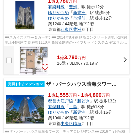
1
3,780
億
万円
有楽町線
「
豊洲
」駅 徒歩12分
ゆりかもめ
「
新豊洲
」駅 徒歩5分
ゆりかもめ
「
市場前
」駅 徒歩12分
築12年 / 44階建 地下2階
東京都
江東区
豊洲
６丁目
■■スカイズタワ―＆ガーデン■■ 2014年8月築 鉄筋コンクリート造地下2階付
地上44階建て 総戸数1110戸 免震＆制震のハイブリッドシステム 省エネルギ
ー対策等級４（最高ランク）取得 ...
1
3,780
億
万
円
16階 / 3LDK / 70.19㎡
ザ・パークハウス晴海タワーズ ティアロレジデンス
売買 | 中古マンション
1
1,555
1
4,800
億
万円～
億
万円
都営大江戸線
「
勝どき
」駅 徒歩13分
有楽町線
「
月島
」駅 徒歩13分
ゆりかもめ
「
新豊洲
」駅 徒歩15分
築10年 / 49階建 地下2階
東京都
中央区
晴海
２丁目
■■ザ・パークハウス晴海タワーズ ティアロレジデンス■■ 2016年 3月完成