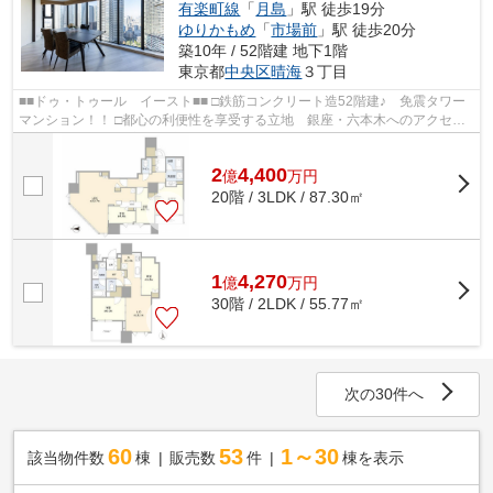
有楽町線
「
月島
」駅 徒歩19分
ゆりかもめ
「
市場前
」駅 徒歩20分
築10年 / 52階建 地下1階
東京都
中央区
晴海
３丁目
■■ドゥ・トゥール イースト■■ □鉄筋コンクリート造52階建♪ 免震タワー
マンション！！ □都心の利便性を享受する立地 銀座・六本木へのアクセス
も良好♪ □住友不動産旧分譲×三井住...
2
4,400
億
万
円
20階 / 3LDK / 87.30㎡
1
4,270
億
万
円
30階 / 2LDK / 55.77㎡
次の30件へ
60
53
1～30
該当物件数
棟
販売数
件
棟を表示