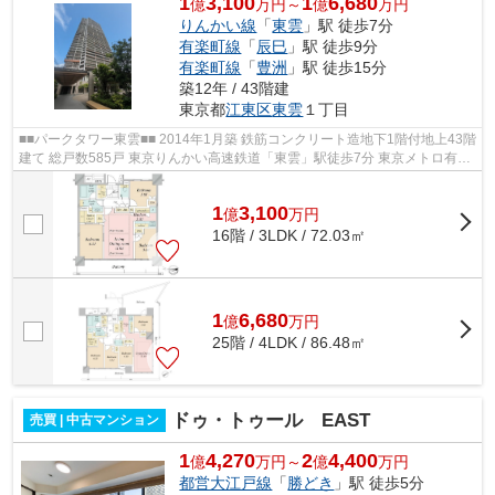
1
3,100
1
6,680
億
万円～
億
万円
りんかい線
「
東雲
」駅 徒歩7分
有楽町線
「
辰巳
」駅 徒歩9分
有楽町線
「
豊洲
」駅 徒歩15分
築12年 / 43階建
東京都
江東区
東雲
１丁目
■■パークタワー東雲■■ 2014年1月築 鉄筋コンクリート造地下1階付地上43階
建て 総戸数585戸 東京りんかい高速鉄道「東雲」駅徒歩7分 東京メトロ有楽
町線「辰巳」駅徒歩9分 オートロ...
1
3,100
億
万
円
16階 / 3LDK / 72.03㎡
1
6,680
億
万
円
25階 / 4LDK / 86.48㎡
ドゥ・トゥール EAST
売買 | 中古マンション
1
4,270
2
4,400
億
万円～
億
万円
都営大江戸線
「
勝どき
」駅 徒歩5分