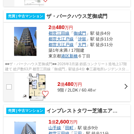
ザ・パークハウス芝御成門
売買 | 中古マンション
2
480
億
万円
都営三田線
「
御成門
」駅 徒歩4分
都営大江戸線
「
汐留
」駅 徒歩11分
都営大江戸線
「
大門
」駅 徒歩11分
築1年未満 / 17階建
東京都
港区
新橋
６丁目
■■ザ・パークハウス芝御成門■■ 2026年3月築 鉄筋コンクリート造地上17階
建て 総戸数63戸 都営三田線「御成門」駅徒歩4分 ◆三菱地所レジデンス分譲
◆個別宅配ボックス設置 ◆プライバ...
2
480
億
万
円
9階 / 2LDK / 60.48㎡
インプレストタワー芝浦エアレジデンス
売買 | 中古マンション
1
2,600
億
万円
山手線
「
田町
」駅 徒歩9分
都営三田線
「
三田
」駅 徒歩11分