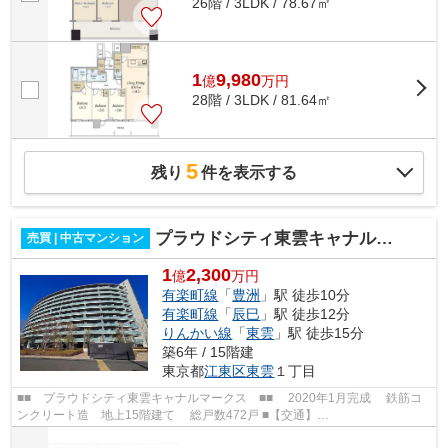
26階 / 3LDK / 78.67㎡
1
9,980
億
万
円
28階 / 3LDK / 81.64㎡
5
残り
件を表示する
プラウドシティ東雲キャナルマークス
売買 | 中古マンション
1
2,300
億
万円
有楽町線
「
豊洲
」駅 徒歩10分
有楽町線
「
辰巳
」駅 徒歩12分
りんかい線
「
東雲
」駅 徒歩15分
築6年 / 15階建
東京都
江東区
東雲
１丁目
■■ プラウドシティ東雲キャナルマークス ■■ 2020年1月完成 鉄筋コ
ンクリート造 地上15階建て 総戸数472戸 ■【交通】
━━━━━━━━━━━━━━━ 東京メトロ有楽町線【豊洲】駅より...