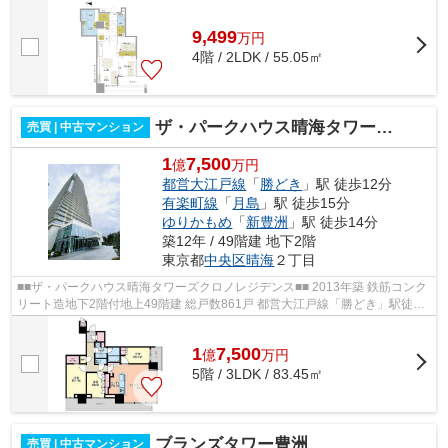
みが広がる湾岸エリア 充実した共...
9,499
万
円
4階 / 2LDK / 55.05㎡
ザ・パークハウス晴海タワーズクロノレジデンス
売買 | 中古マンション
1
7,500
億
万円
都営大江戸線
「
勝どき
」駅 徒歩12分
有楽町線
「
月島
」駅 徒歩15分
ゆりかもめ
「
新豊洲
」駅 徒歩14分
築12年 / 49階建 地下2階
東京都
中央区
晴海
２丁目
■■ザ・パークハウス晴海タワーズクロノレジデンス■■ 2013年築 鉄筋コンク
リート造地下2階付地上49階建 総戸数861戸 都営大江戸線「勝どき」駅徒歩
12分 東京メトロ有楽町線「月島」駅...
1
7,500
億
万
円
5階 / 3LDK / 83.45㎡
ブランズタワー豊洲
売買 | 中古マンション