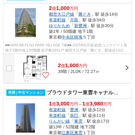
2
1,000
億
万円
都営大江戸線
「
勝どき
」駅 徒歩14分
有楽町線
「
月島
」駅 徒歩34分
ゆりかもめ
「
新豊洲
」駅 徒歩30分
築1年 / 50階建 地下1階
東京都
中央区
晴海
５丁目
■■HARUMI FLAG PARK VILLAGE T棟■■ 2025年8月築 鉄筋コンクリート造
地下1階付地上50階建 総戸数1641戸 都営大江戸線「勝どき」駅徒歩14分
【共用施設】 ○ パーティールームガーデン...
2
1,000
億
万
円
39階 / 2LDK / 72.27㎡
プラウドタワー東雲キャナルコート
売買 | 中古マンション
1
3,000
1
3,980
億
万円～
億
万円
有楽町線
「
豊洲
」駅 徒歩12分
有楽町線
「
辰巳
」駅 徒歩11分
りんかい線
「
東雲
」駅 徒歩17分
築13年 / 52階建 地下2階
東京都
江東区
東雲
１丁目