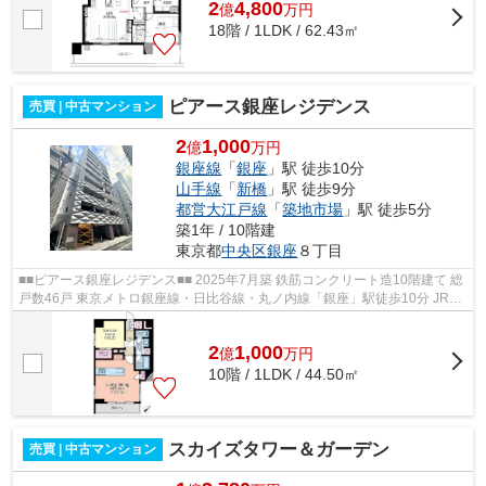
2
4,800
億
万
円
18階 / 1LDK / 62.43㎡
ピアース銀座レジデンス
売買 | 中古マンション
2
1,000
億
万円
銀座線
「
銀座
」駅 徒歩10分
山手線
「
新橋
」駅 徒歩9分
都営大江戸線
「
築地市場
」駅 徒歩5分
築1年 / 10階建
東京都
中央区
銀座
８丁目
■■ピアース銀座レジデンス■■ 2025年7月築 鉄筋コンクリート造10階建て 総
戸数46戸 東京メトロ銀座線・日比谷線・丸ノ内線「銀座」駅徒歩10分 JR山
手線・京浜東北線・東海道線「新橋...
2
1,000
億
万
円
10階 / 1LDK / 44.50㎡
スカイズタワー＆ガーデン
売買 | 中古マンション