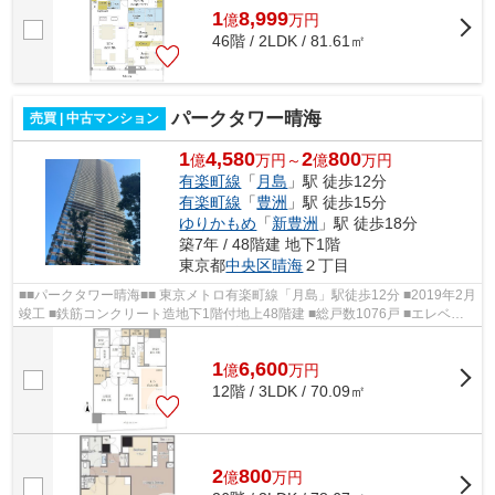
1
8,999
億
万
円
46階 / 2LDK / 81.61㎡
パークタワー晴海
売買 | 中古マンション
1
4,580
2
800
億
万円～
億
万円
有楽町線
「
月島
」駅 徒歩12分
有楽町線
「
豊洲
」駅 徒歩15分
ゆりかもめ
「
新豊洲
」駅 徒歩18分
築7年 / 48階建 地下1階
東京都
中央区
晴海
２丁目
■■パークタワー晴海■■ 東京メトロ有楽町線「月島」駅徒歩12分 ■2019年2月
竣工 ■鉄筋コンクリート造地下1階付地上48階建 ■総戸数1076戸 ■エレベー
ター12基完備 ■ダブルオートロック完...
1
6,600
億
万
円
12階 / 3LDK / 70.09㎡
2
800
億
万
円