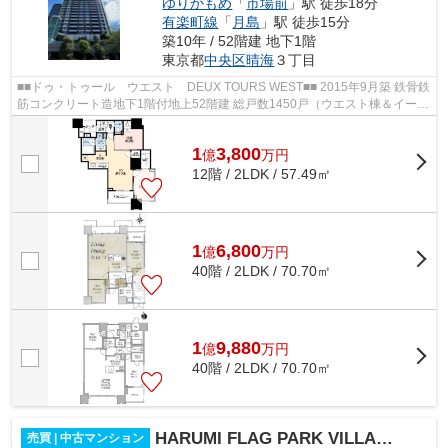
ゆりかもめ
「
市場前
」駅 徒歩18分
有楽町線
「
月島
」駅 徒歩15分
築10年 / 52階建 地下1階
東京都
中央区
晴海
３丁目
■■ドゥ・トゥール ウエスト DEUX TOURS WEST■■ 2015年9月築 鉄骨鉄
筋コンクリート造地下1階付地上52階建 総戸数1450戸（ウエスト棟＆イース
ト棟の合計） 都営大江戸線「勝どき」駅...
1
3,800
億
万
円
12階 / 2LDK / 57.49㎡
1
6,800
億
万
円
40階 / 2LDK / 70.70㎡
1
9,880
億
万
円
40階 / 2LDK / 70.70㎡
HARUMI FLAG PARK VILLAGE T棟
売買 | 中古マンション