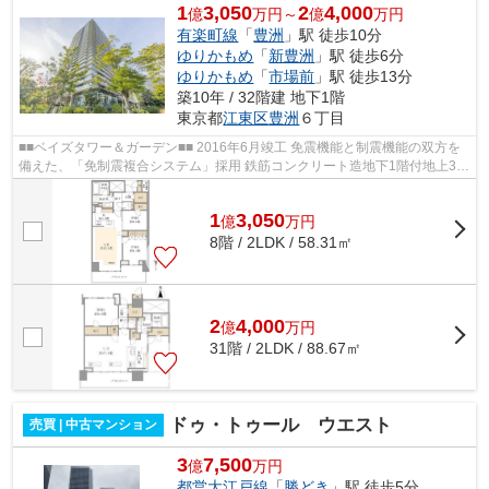
1
3,050
2
4,000
億
万円～
億
万円
有楽町線
「
豊洲
」駅 徒歩10分
ゆりかもめ
「
新豊洲
」駅 徒歩6分
ゆりかもめ
「
市場前
」駅 徒歩13分
築10年 / 32階建 地下1階
東京都
江東区
豊洲
６丁目
■■ベイズタワー＆ガーデン■■ 2016年6月竣工 免震機能と制震機能の双方を
備えた、「免制震複合システム」採用 鉄筋コンクリート造地下1階付地上32
階建 総戸数550戸 東京メトロ有楽町...
1
3,050
億
万
円
8階 / 2LDK / 58.31㎡
2
4,000
億
万
円
31階 / 2LDK / 88.67㎡
ドゥ・トゥール ウエスト
売買 | 中古マンション
3
7,500
億
万円
都営大江戸線
「
勝どき
」駅 徒歩5分