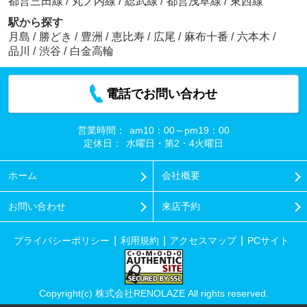
都営三田線
/
丸ノ内線
/
総武線
/
都営浅草線
/
東西線
駅から探す
月島
/
勝どき
/
豊洲
/
恵比寿
/
広尾
/
麻布十番
/
六本木
/
品川
/
渋谷
/
白金高輪
電話でお問い合わせ
営業時間：
am10：00～pm19：00
定休日：
水曜日・第2・4火曜日
ホーム
会社概要
お問い合わせ
来店予約
プライバシーポリシー
利用規約
アクセスマップ
PCサイト
Copyright(c) 株式会社RENOLAZE All rights reserved.