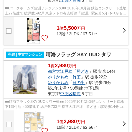
東京都
江東区
豊洲
５丁目
■■パークホームズ豊洲ザレジデンス■■ 2016年10月築 鉄筋コンクリート造地
上22階建て 総戸数692戸 東京メトロ有楽町線「豊洲」駅徒歩5分 ゆりかもめ
「豊洲」駅徒歩4分 ■エレベーター...
1
5,500
億
万
円
13階 / 2LDK / 67.51㎡
晴海フラッグ SKY DUO タワー棟（Sun Village）
売買 | 中古マンション
1
2,980
億
万円
都営大江戸線
「
勝どき
」駅 徒歩14分
ゆりかもめ
「
竹芝
」駅 徒歩22分
ゆりかもめ
「
日の出
」駅 徒歩28分
築1年未満 / 50階建 地下1階
東京都
中央区
晴海
５丁目
■■晴海フラッグSKYDUOタワー棟■■ 2025年10月築 鉄筋コンクリート造地
下1階付地上50階建て 総戸数733戸 都営大江戸線「勝どき」駅徒歩14分 コン
シェルジュ オートロック 宅配ボック...
1
2,980
億
万
円
19階 / 2LDK / 62.56㎡