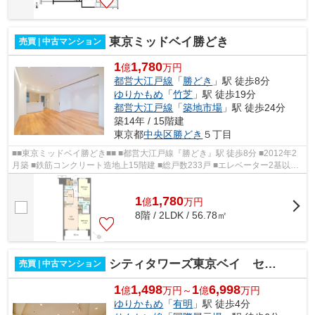
東京ミッドベイ勝どき
売買 | 中古マンション
1
1,780
億
万円
都営大江戸線
「
勝どき
」駅 徒歩8分
ゆりかもめ
「
竹芝
」駅 徒歩19分
都営大江戸線
「
築地市場
」駅 徒歩24分
築14年 / 15階建
東京都
中央区
勝どき
５丁目
■■東京ミッドベイ勝どき■■ ■都営大江戸線『勝どき』駅 徒歩8分 ■2012年2
月築 ■鉄筋コンクリート造地上15階建 ■総戸数233戸 ■エレベーター2基以上
完備 ■オートロック ■防犯カメラ ■宅...
1
1,780
億
万
円
8階 / 2LDK / 56.78㎡
シティタワーズ東京ベイ セントラルタワー
売買 | 中古マンション
1
1,498
1
6,998
億
万円～
億
万円
ゆりかもめ
「
有明
」駅 徒歩4分