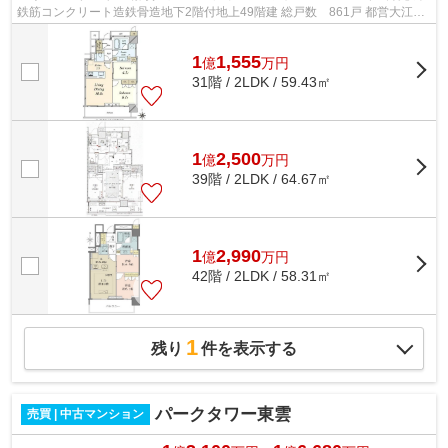
鉄筋コンクリート造鉄骨造地下2階付地上49階建 総戸数 861戸 都営大江戸
線「勝どき」駅徒歩13分 東京メトロ...
1
1,555
億
万
円
31階 / 2LDK / 59.43㎡
1
2,500
億
万
円
39階 / 2LDK / 64.67㎡
1
2,990
億
万
円
42階 / 2LDK / 58.31㎡
1
残り
件を表示する
パークタワー東雲
売買 | 中古マンション