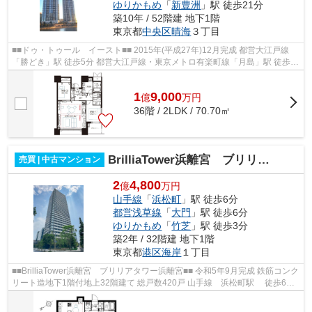
ゆりかもめ
「
新豊洲
」駅 徒歩21分
築10年 / 52階建 地下1階
東京都
中央区
晴海
３丁目
■■ドゥ・トゥール イースト■■ 2015年(平成27年)12月完成 都営大江戸線
「勝どき」駅 徒歩5分 都営大江戸線・東京メトロ有楽町線「月島」駅 徒歩15
分 充実の共用施設 ペット飼育可 ...
1
9,000
億
万
円
36階 / 2LDK / 70.70㎡
BrilliaTower浜離宮 ブリリアタワー浜離宮
売買 | 中古マンション
2
4,800
億
万円
山手線
「
浜松町
」駅 徒歩6分
都営浅草線
「
大門
」駅 徒歩6分
ゆりかもめ
「
竹芝
」駅 徒歩3分
築2年 / 32階建 地下1階
東京都
港区
海岸
１丁目
■■BrilliaTower浜離宮 ブリリアタワー浜離宮■■ 令和5年9月完成 鉄筋コンク
リート造地下1階付地上32階建て 総戸数420戸 山手線 浜松町駅 徒歩6分
都営浅草線 大門駅 徒歩6分 ...