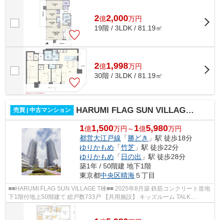
戸数1539 戸 ペット飼育可（...
2
2,000
億
万
円
19階 / 3LDK / 81.19㎡
2
1,998
億
万
円
30階 / 3LDK / 81.19㎡
HARUMI FLAG SUN VILLAGE T棟
売買 | 中古マンション
1
1,500
1
5,980
億
万円～
億
万円
都営大江戸線
「
勝どき
」駅 徒歩18分
ゆりかもめ
「
竹芝
」駅 徒歩22分
ゆりかもめ
「
日の出
」駅 徒歩28分
築1年 / 50階建 地下1階
東京都
中央区
晴海
５丁目
■■HARUMI FLAG SUN VILLAGE T棟■■ 2025年8月築 鉄筋コンクリート造地
下1階付地上50階建て 総戸数733戸 【共用施設】 キッズルーム TALK
SALON SKY LOUNGE URBAN ゲストルーム パーテ...