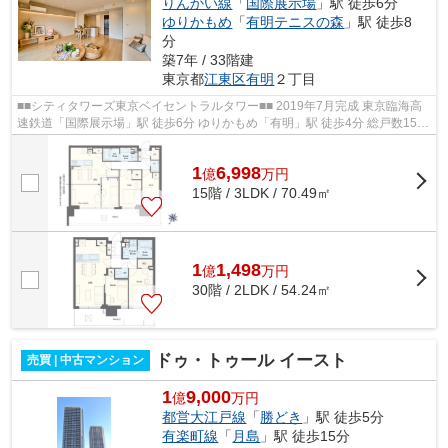
りんかい線
「
国際展示場
」駅 徒歩6分
ゆりかもめ
「
有明テニスの森
」駅 徒歩8
分
築7年 / 33階建
東京都
江東区
有明
２丁目
■■シティタワーズ東京ベイセントラルタワー■■ 2019年7月完成 東京臨海高
速鉄道「国際展示場」駅 徒歩6分 ゆりかもめ「有明」駅 徒歩4分 総戸数1539
戸・免震構造の大規模タワーマンシ...
1
6,998
億
万
円
15階 / 3LDK / 70.49㎡
1
1,498
億
万
円
30階 / 2LDK / 54.24㎡
ドゥ・トゥール イースト
売買 | 中古マンション
1
9,000
億
万円
都営大江戸線
「
勝どき
」駅 徒歩5分
有楽町線
「
月島
」駅 徒歩15分