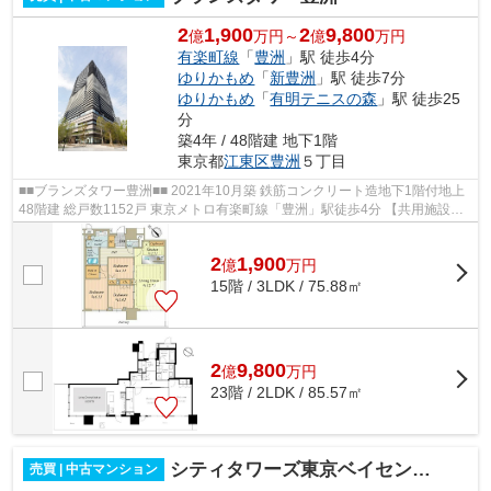
2
1,900
2
9,800
億
万円～
億
万円
有楽町線
「
豊洲
」駅 徒歩4分
ゆりかもめ
「
新豊洲
」駅 徒歩7分
ゆりかもめ
「
有明テニスの森
」駅 徒歩25
分
築4年 / 48階建 地下1階
東京都
江東区
豊洲
５丁目
■■ブランズタワー豊洲■■ 2021年10月築 鉄筋コンクリート造地下1階付地上
48階建 総戸数1152戸 東京メトロ有楽町線「豊洲」駅徒歩4分 【共用施設】
・ウエルカムホール ・ウエルカム...
2
1,900
億
万
円
15階 / 3LDK / 75.88㎡
2
9,800
億
万
円
23階 / 2LDK / 85.57㎡
シティタワーズ東京ベイセントラルタワー
売買 | 中古マンション