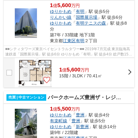
1
5,600
億
万円
ゆりかもめ
「
有明
」駅 徒歩5分
りんかい線
「
国際展示場
」駅 徒歩6分
ゆりかもめ
「
有明テニスの森
」駅 徒歩8
分
築7年 / 33階建 地下1階
東京都
江東区
有明
２丁目
■■シティタワーズ東京ベイセントラルタワー■■ 2019年7月完成 東京臨海高
速鉄道「国際展示場」駅 徒歩6分 ゆりかもめ「有明」駅 徒歩4分 総戸数1539
戸・免震構造の大規模タワーマンシ...
1
5,600
億
万
円
15階 / 3LDK / 70.41㎡
パークホームズ豊洲ザ・レジデンス
売買 | 中古マンション
1
5,500
億
万円
ゆりかもめ
「
豊洲
」駅 徒歩4分
有楽町線
「
豊洲
」駅 徒歩5分
ゆりかもめ
「
新豊洲
」駅 徒歩14分
築9年 / 22階建