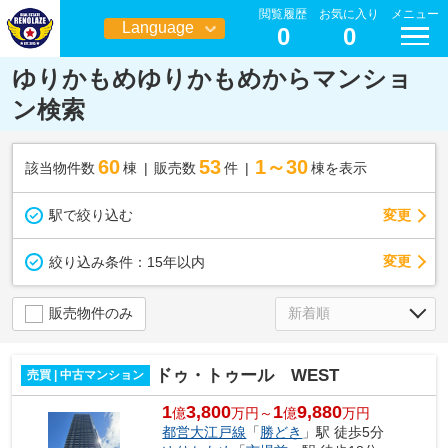
閲覧履歴
お気に入り
メニュー
Language
0
0
日本語
ゆりかもめゆりかもめからマンショ
ン検索
60
53
1～30
該当物件数
棟
販売数
件
棟を表示
駅で絞り込む
変更
変更
絞り込み条件：
15年以内
販売物件のみ
ドゥ・トゥール WEST
売買 | 中古マンション
1
3,800
1
9,880
億
万円～
億
万円
都営大江戸線
「
勝どき
」駅 徒歩5分