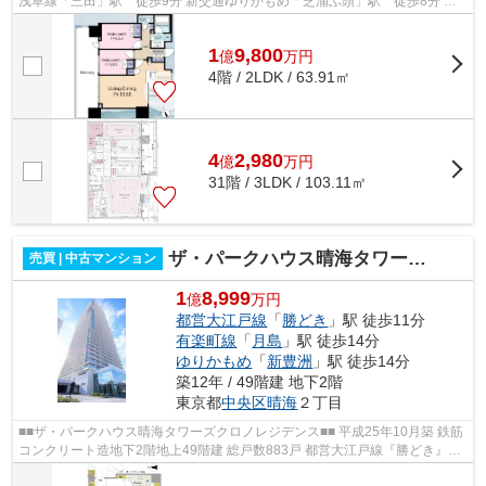
浅草線「三田」駅 徒歩9分 新交通ゆりかもめ「芝浦ふ頭」駅 徒歩8分 ペ
ット飼育可能
1
9,800
億
万
円
4階 / 2LDK / 63.91㎡
4
2,980
億
万
円
31階 / 3LDK / 103.11㎡
ザ・パークハウス晴海タワーズ クロノレジデンス
売買 | 中古マンション
1
8,999
億
万円
都営大江戸線
「
勝どき
」駅 徒歩11分
有楽町線
「
月島
」駅 徒歩14分
ゆりかもめ
「
新豊洲
」駅 徒歩14分
築12年 / 49階建 地下2階
東京都
中央区
晴海
２丁目
■■ザ・パークハウス晴海タワーズクロノレジデンス■■ 平成25年10月築 鉄筋
コンクリート造地下2階地上49階建 総戸数883戸 都営大江戸線『勝どき』駅
徒歩11分 東京メトロ有楽町線・都営...