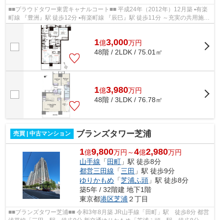
■■プラウドタワー東雲キャナルコート■■ 平成24年（2012年）12月築 ▪有楽
町線 『豊洲』駅 徒歩12分 ▪有楽町線 『辰巳』駅 徒歩11分 ～充実の共用施設
～ カフェラウンジ・フィットネ...
1
3,000
億
万
円
48階 / 2LDK / 75.01㎡
1
3,980
億
万
円
48階 / 3LDK / 76.78㎡
ブランズタワー芝浦
売買 | 中古マンション
1
9,800
4
2,980
億
万円～
億
万円
山手線
「
田町
」駅 徒歩8分
都営三田線
「
三田
」駅 徒歩9分
ゆりかもめ
「
芝浦ふ頭
」駅 徒歩8分
築5年 / 32階建 地下1階
東京都
港区
芝浦
２丁目
■■ブランズタワー芝浦■■ 令和3年8月築 JR山手線「田町」駅 徒歩8分 都営