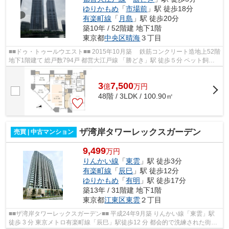
ゆりかもめ
「
市場前
」駅 徒歩18分
有楽町線
「
月島
」駅 徒歩20分
築10年 / 52階建 地下1階
東京都
中央区
晴海
３丁目
■■ドゥ・トゥールウエスト■■ 2015年10月築 鉄筋コンクリート造地上52階
地下1階建て 総戸数794戸 都営大江戸線 「勝どき」駅 徒歩５分 ペット飼育
可能 オートロック・防犯カメラ完...
3
7,500
億
万
円
48階 / 3LDK / 100.90㎡
ザ湾岸タワーレックスガーデン
売買 | 中古マンション
9,499
万円
りんかい線
「
東雲
」駅 徒歩3分
有楽町線
「
辰巳
」駅 徒歩12分
ゆりかもめ
「
有明
」駅 徒歩17分
築13年 / 31階建 地下1階
東京都
江東区
東雲
２丁目
■■ザ湾岸タワーレックスガーデン■■ 平成24年9月築 りんかい線「東雲」駅
徒歩 3 分 東京メトロ有楽町線「辰巳」駅徒歩12 分 都会的で洗練された街並