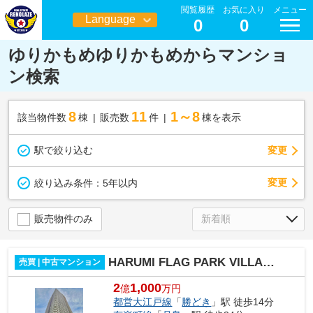
閲覧履歴
お気に入り
メニュー
Language
0
0
日本語
ゆりかもめゆりかもめからマンショ
ン検索
8
11
1～8
該当物件数
棟
販売数
件
棟を表示
駅で絞り込む
変更
変更
絞り込み条件：
5年以内
販売物件のみ
HARUMI FLAG PARK VILLAGE T棟
売買 | 中古マンション
2
1,000
億
万円
都営大江戸線
「
勝どき
」駅 徒歩14分