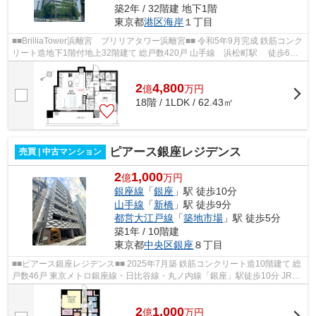
築2年 / 32階建 地下1階
東京都
港区
海岸
１丁目
■■BrilliaTower浜離宮 ブリリアタワー浜離宮■■ 令和5年9月完成 鉄筋コンク
リート造地下1階付地上32階建て 総戸数420戸 山手線 浜松町駅 徒歩6分
都営浅草線 大門駅 徒歩6分 ...
2
4,800
億
万
円
18階 / 1LDK / 62.43㎡
ピアース銀座レジデンス
売買 | 中古マンション
2
1,000
億
万円
銀座線
「
銀座
」駅 徒歩10分
山手線
「
新橋
」駅 徒歩9分
都営大江戸線
「
築地市場
」駅 徒歩5分
築1年 / 10階建
東京都
中央区
銀座
８丁目
■■ピアース銀座レジデンス■■ 2025年7月築 鉄筋コンクリート造10階建て 総
戸数46戸 東京メトロ銀座線・日比谷線・丸ノ内線「銀座」駅徒歩10分 JR山
手線・京浜東北線・東海道線「新橋...
2
1,000
億
万
円