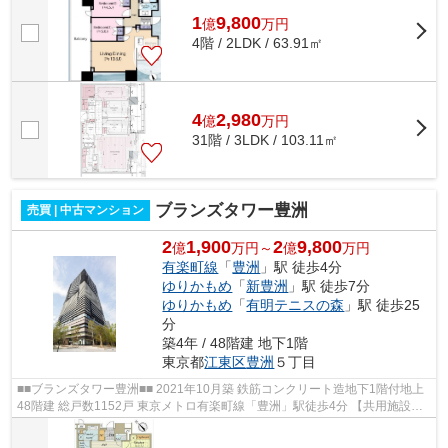
1
9,800
億
万
円
4階 / 2LDK / 63.91㎡
4
2,980
億
万
円
31階 / 3LDK / 103.11㎡
ブランズタワー豊洲
売買 | 中古マンション
2
1,900
2
9,800
億
万円～
億
万円
有楽町線
「
豊洲
」駅 徒歩4分
ゆりかもめ
「
新豊洲
」駅 徒歩7分
ゆりかもめ
「
有明テニスの森
」駅 徒歩25
分
築4年 / 48階建 地下1階
東京都
江東区
豊洲
５丁目
■■ブランズタワー豊洲■■ 2021年10月築 鉄筋コンクリート造地下1階付地上
48階建 総戸数1152戸 東京メトロ有楽町線「豊洲」駅徒歩4分 【共用施設】
・ウエルカムホール ・ウエルカム...