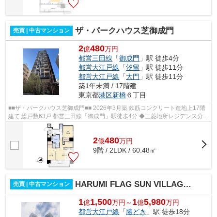
ザ・パークハウス芝御成門
売買 | 中古マンション
2
480
億
万円
都営三田線
「
御成門
」駅 徒歩4分
都営大江戸線
「
汐留
」駅 徒歩11分
都営大江戸線
「
大門
」駅 徒歩11分
築1年未満 / 17階建
東京都
港区
新橋
６丁目
■■ザ・パークハウス芝御成門■■ 2026年3月築 鉄筋コンクリート造地上17階
建て 総戸数63戸 都営三田線「御成門」駅徒歩4分 ◆三菱地所レジデンス分譲
◆個別宅配ボックス設置 ◆プライバ...
2
480
億
万
円
9階 / 2LDK / 60.48㎡
HARUMI FLAG SUN VILLAGE T棟
売買 | 中古マンション
1
1,500
1
5,980
億
万円～
億
万円
都営大江戸線
「
勝どき
」駅 徒歩18分