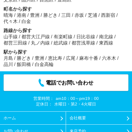
町名から探す
晴海
/
港南
/
豊洲
/
勝どき
/
三田
/
赤坂
/
芝浦
/
西新宿
/
代々木
/
白金
路線から探す
山手線
/
都営大江戸線
/
有楽町線
/
日比谷線
/
南北線
/
都営三田線
/
丸ノ内線
/
総武線
/
都営浅草線
/
東西線
駅から探す
月島
/
勝どき
/
豊洲
/
恵比寿
/
広尾
/
麻布十番
/
六本木
/
品川
/
飯田橋
/
白金高輪
電話でお問い合わせ
営業時間：
am10：00～pm19：00
定休日：
水曜日・第2・4火曜日
ホーム
会社概要
お問い合わせ
来店予約