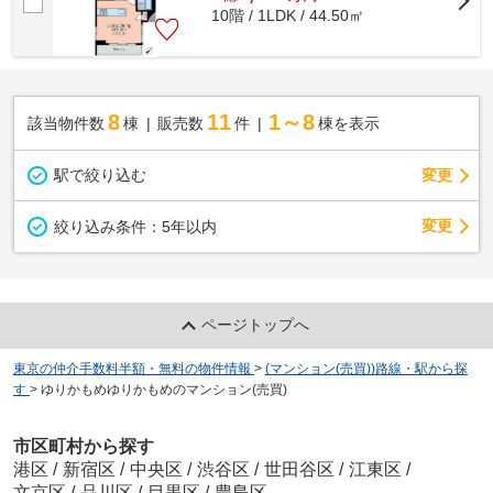
10階 / 1LDK / 44.50㎡
8
11
1～8
該当物件数
棟
販売数
件
棟を表示
駅で絞り込む
変更
変更
絞り込み条件：
5年以内
ページトップへ
東京の仲介手数料半額・無料の物件情報
>
(マンション(売買))路線・駅から探
す
>
ゆりかもめゆりかもめのマンション(売買)
市区町村から探す
港区
/
新宿区
/
中央区
/
渋谷区
/
世田谷区
/
江東区
/
文京区
/
品川区
/
目黒区
/
豊島区