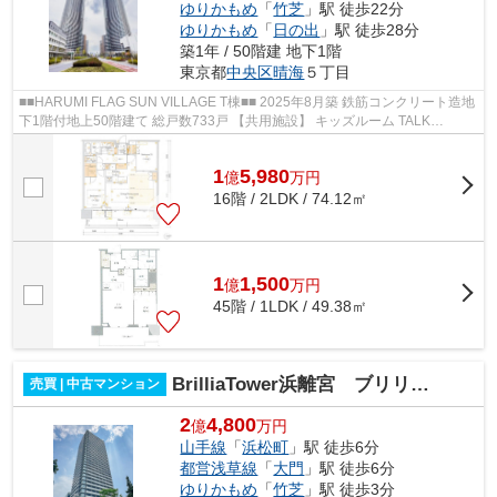
ゆりかもめ
「
竹芝
」駅 徒歩22分
ゆりかもめ
「
日の出
」駅 徒歩28分
築1年 / 50階建 地下1階
東京都
中央区
晴海
５丁目
■■HARUMI FLAG SUN VILLAGE T棟■■ 2025年8月築 鉄筋コンクリート造地
下1階付地上50階建て 総戸数733戸 【共用施設】 キッズルーム TALK
SALON SKY LOUNGE URBAN ゲストルーム パーテ...
1
5,980
億
万
円
16階 / 2LDK / 74.12㎡
1
1,500
億
万
円
45階 / 1LDK / 49.38㎡
BrilliaTower浜離宮 ブリリアタワー浜離宮
売買 | 中古マンション
2
4,800
億
万円
山手線
「
浜松町
」駅 徒歩6分
都営浅草線
「
大門
」駅 徒歩6分
ゆりかもめ
「
竹芝
」駅 徒歩3分