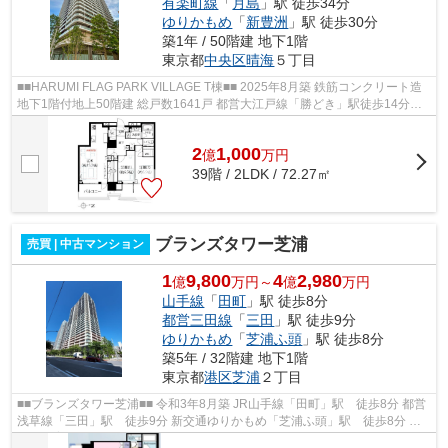
有楽町線
「
月島
」駅 徒歩34分
ゆりかもめ
「
新豊洲
」駅 徒歩30分
築1年 / 50階建 地下1階
東京都
中央区
晴海
５丁目
■■HARUMI FLAG PARK VILLAGE T棟■■ 2025年8月築 鉄筋コンクリート造
地下1階付地上50階建 総戸数1641戸 都営大江戸線「勝どき」駅徒歩14分
【共用施設】 ○ パーティールームガーデン...
2
1,000
億
万
円
39階 / 2LDK / 72.27㎡
ブランズタワー芝浦
売買 | 中古マンション
1
9,800
4
2,980
億
万円～
億
万円
山手線
「
田町
」駅 徒歩8分
都営三田線
「
三田
」駅 徒歩9分
ゆりかもめ
「
芝浦ふ頭
」駅 徒歩8分
築5年 / 32階建 地下1階
東京都
港区
芝浦
２丁目
■■ブランズタワー芝浦■■ 令和3年8月築 JR山手線「田町」駅 徒歩8分 都営
浅草線「三田」駅 徒歩9分 新交通ゆりかもめ「芝浦ふ頭」駅 徒歩8分 ペ
ット飼育可能