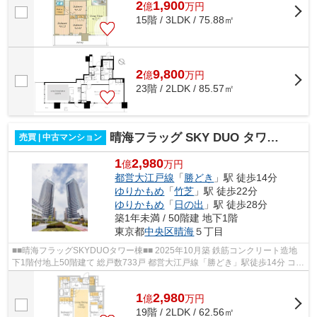
2
1,900
億
万
円
15階 / 3LDK / 75.88㎡
2
9,800
億
万
円
23階 / 2LDK / 85.57㎡
晴海フラッグ SKY DUO タワー棟（Sun Village）
売買 | 中古マンション
1
2,980
億
万円
都営大江戸線
「
勝どき
」駅 徒歩14分
ゆりかもめ
「
竹芝
」駅 徒歩22分
ゆりかもめ
「
日の出
」駅 徒歩28分
築1年未満 / 50階建 地下1階
東京都
中央区
晴海
５丁目
■■晴海フラッグSKYDUOタワー棟■■ 2025年10月築 鉄筋コンクリート造地
下1階付地上50階建て 総戸数733戸 都営大江戸線「勝どき」駅徒歩14分 コン
シェルジュ オートロック 宅配ボック...
1
2,980
億
万
円
19階 / 2LDK / 62.56㎡