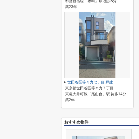
都営新宿線「篠崎」駅 徒歩5分
築23年
世田谷区等々力七丁目 戸建
東京都世田谷区等々力７丁目
東急大井町線「尾山台」駅 徒歩14分
築2年
おすすめ物件