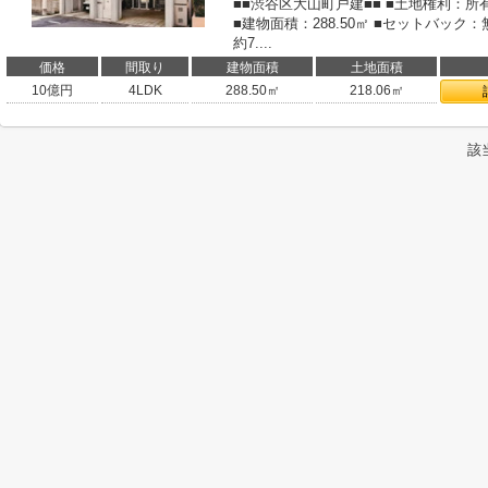
■■渋谷区大山町戸建■■ ■土地権利：所有
■建物面積：288.50㎡ ■セットバック
約7....
価格
間取り
建物面積
土地面積
10
億円
4LDK
288.50㎡
218.06㎡
該