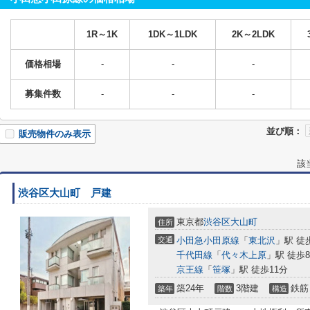
1R～1K
1DK～1LDK
2K～2LDK
価格相場
-
-
-
募集件数
-
-
-
並び順：
販売物件のみ表示
該
渋谷区大山町 戸建
東京都
渋谷区
大山町
住所
交通
小田急小田原線
「
東北沢
」駅 徒
千代田線
「
代々木上原
」駅 徒歩
京王線
「
笹塚
」駅 徒歩11分
築24年
3階建
鉄筋
築年
階数
構造