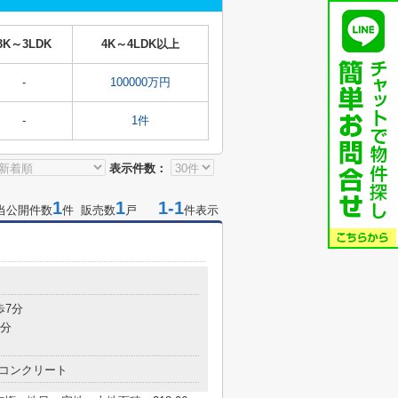
3K～3LDK
4K～4LDK以上
-
100000万円
-
1件
表示件数：
1
1
1-1
当公開件数
件 販売数
戸
件表示
歩7分
8分
コンクリート