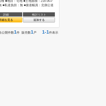
権 ■地目：宅地 ■土地面積：218.06㎡
：無 ■私道負担：無 ■接道幅員：北側公道
詳細
検討リスト
詳細を見る
追加する
1
1
1-1
当公開件数
件 販売数
戸
件表示