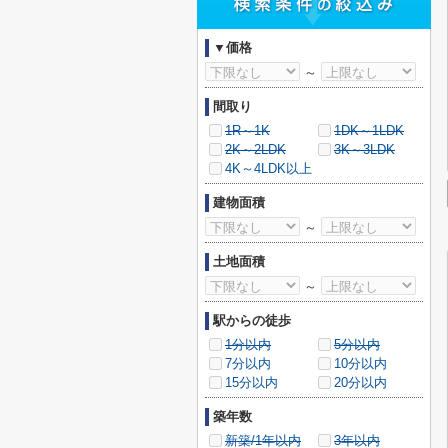
▼価格
～
間取り
1R～1K
1DK～1LDK
2K～2LDK
3K～3LDK
4K～4LDK以上
建物面積
～
土地面積
～
駅からの徒歩
1分以内
5分以内
7分以内
10分以内
15分以内
20分以内
築年数
新築/1年以内
3年以内