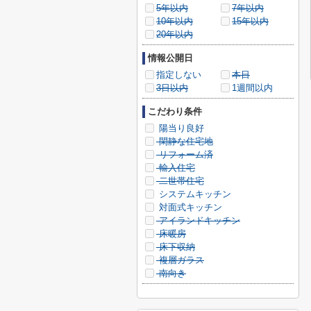
5年以内
7年以内
10年以内
15年以内
20年以内
情報公開日
指定しない
本日
3日以内
1週間以内
こだわり条件
陽当り良好
閑静な住宅地
リフォーム済
輸入住宅
二世帯住宅
システムキッチン
対面式キッチン
アイランドキッチン
床暖房
床下収納
複層ガラス
南向き