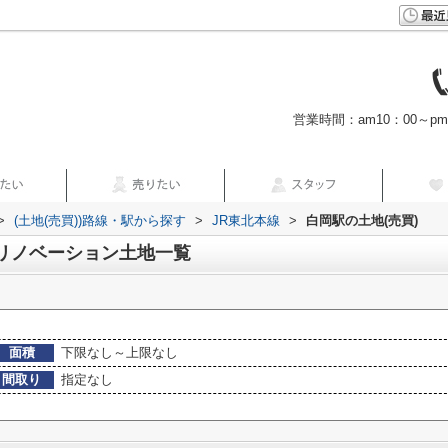
営業時間：am10：00～p
>
(土地(売買))路線・駅から探す
>
JR東北本線
>
白岡駅の土地(売買)
のリノベーション土地一覧
面積
下限なし～上限なし
間取り
指定なし