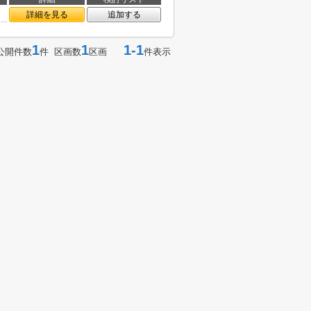
詳細を見る
追加する
1
1
1-1
公開件数
件 区画数
区画
件表示