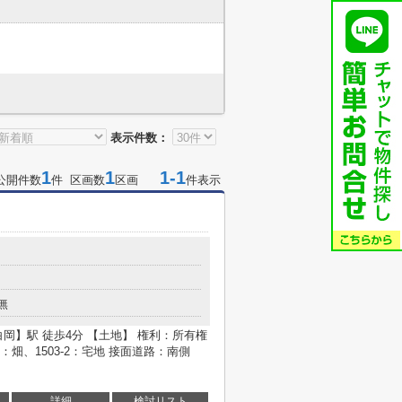
表示件数：
1
1
1-1
公開件数
件 区画数
区画
件表示
無
白岡】駅 徒歩4分 【土地】 権利：所有権
3-1：畑、1503-2：宅地 接面道路：南側
詳細
検討リスト