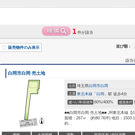
1
件が該当
並び順：
販売物件のみ表示
該当
白岡市白岡 売土地
埼玉県
白岡市
白岡
住所
交通
東北本線
「
白岡
」駅 徒歩4分
80%/400%
建ぺい率/容積率
建築条件
■■白岡市白岡 売土地■■ JR東北本線【
面積：267㎡ (約80.76坪) 地目：150
約...
価格
土地面積
坪数
販売区画 / 総区画数