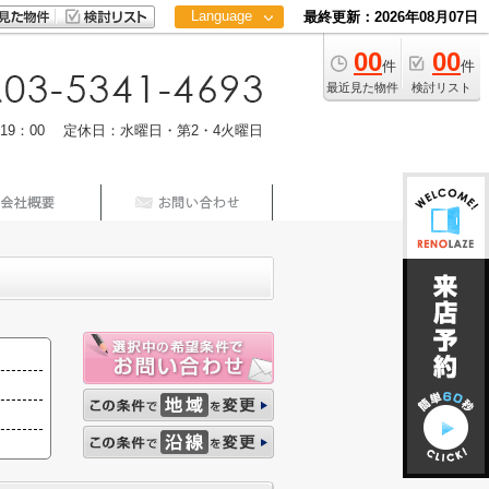
Language
最終更新：2026年08月07日
00
00
日本語
件
件
中文
最近見た物件
検討リスト
m19：00 定休日：水曜日・第2・4火曜日