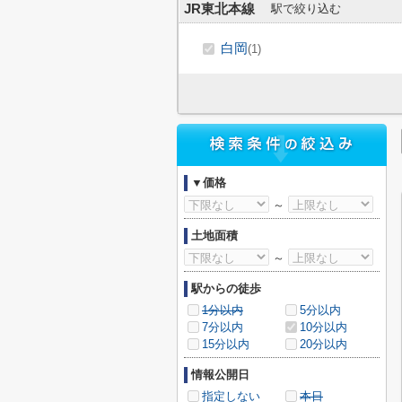
JR東北本線
駅で絞り込む
白岡
(1)
▼価格
～
土地面積
～
駅からの徒歩
1分以内
5分以内
7分以内
10分以内
15分以内
20分以内
情報公開日
指定しない
本日