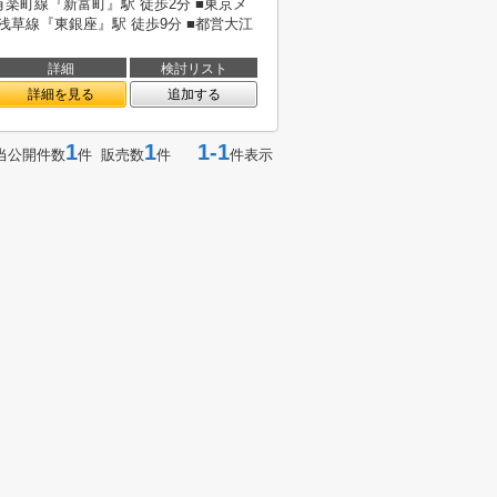
有楽町線『新富町』駅 徒歩2分 ■東京メ
浅草線『東銀座』駅 徒歩9分 ■都営大江
詳細
検討リスト
詳細を見る
追加する
1
1
1-1
当公開件数
件 販売数
件
件表示