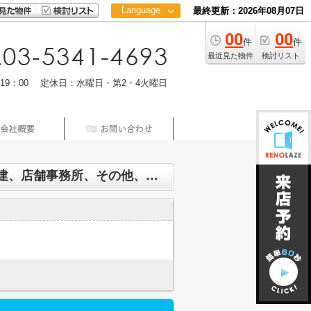
Language
最終更新：2026年08月07日
00
00
日本語
件
件
中文
最近見た物件
検討リスト
m19：00 定休日：水曜日・第2・4火曜日
東京メトロ有楽町線から投資マンション、アパート(棟)、マンション(棟)、ビル、戸建、店舗事務所、その他、土地検索