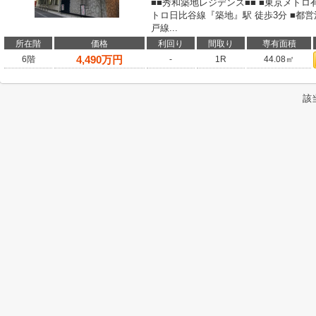
■■秀和築地レジデンス■■ ■東京メトロ
トロ日比谷線『築地』駅 徒歩3分 ■都営
戸線...
所在階
価格
利回り
間取り
専有面積
4,490
万円
6階
-
1R
44.08㎡
該