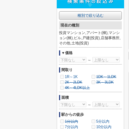
種別で絞り込む
現在の種別
投資マンション,アパート(棟),マンシ
ョン(棟),ビル,戸建(投資),店舗事務所,
その他,土地(投資)
▼価格
～
間取り
1R～1K
1DK～1LDK
2K～2LDK
3K～3LDK
4K～4LDK以上
面積
～
駅からの徒歩
1分以内
5分以内
7分以内
10分以内