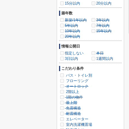
15分以内
20分以内
築年数
新築/1年以内
3年以内
5年以内
7年以内
10年以内
15年以内
20年以内
情報公開日
指定しない
本日
3日以内
1週間以内
こだわり条件
バス・トイレ別
フローリング
オートロック
2階以上
1階の物件
最上階
免震構造
耐震構造
エレベーター
室内洗濯機置場