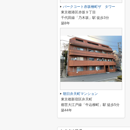
パークコート赤坂檜町ザ タワー
東京都港区赤坂９丁目
千代田線「乃木坂」駅 徒歩3分
築8年
朝日弁天町マンション
東京都新宿区弁天町
都営大江戸線「牛込柳町」駅 徒歩5分
築44年