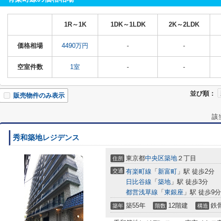
1R～1K
1DK～1LDK
2K～2LDK
価格相場
4490万円
-
-
空室件数
1室
-
-
並び順：
販売物件のみ表示
該
秀和築地レジデンス
東京都
中央区
築地
２丁目
住所
交通
有楽町線
「
新富町
」駅 徒歩2分
日比谷線
「
築地
」駅 徒歩3分
都営浅草線
「
東銀座
」駅 徒歩9分
築55年
12階建
鉄
築年
階数
構造