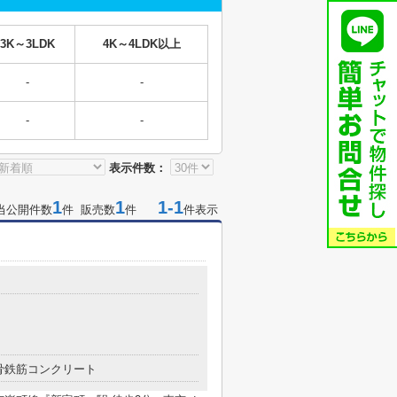
3K～3LDK
4K～4LDK以上
-
-
-
-
表示件数：
1
1
1-1
当公開件数
件 販売数
件
件表示
骨鉄筋コンクリート