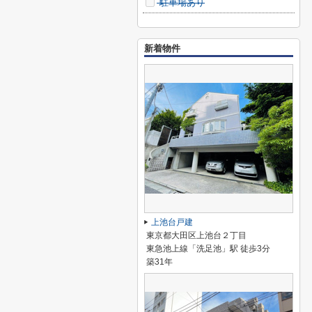
駐車場あり
新着物件
上池台戸建
東京都大田区上池台２丁目
東急池上線「洗足池」駅 徒歩3分
築31年