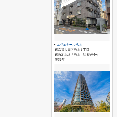
エヴェナール池上
東京都大田区池上６丁目
東急池上線「池上」駅 徒歩4分
築39年