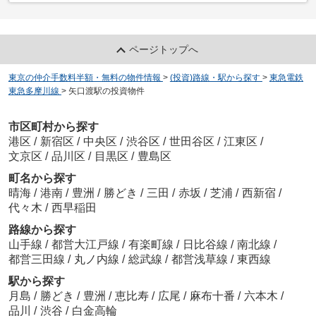
ページトップへ
東京の仲介手数料半額・無料の物件情報
>
(投資)路線・駅から探す
>
東急電鉄
東急多摩川線
>
矢口渡駅の投資物件
市区町村から探す
港区
/
新宿区
/
中央区
/
渋谷区
/
世田谷区
/
江東区
/
文京区
/
品川区
/
目黒区
/
豊島区
町名から探す
晴海
/
港南
/
豊洲
/
勝どき
/
三田
/
赤坂
/
芝浦
/
西新宿
/
代々木
/
西早稲田
路線から探す
山手線
/
都営大江戸線
/
有楽町線
/
日比谷線
/
南北線
/
都営三田線
/
丸ノ内線
/
総武線
/
都営浅草線
/
東西線
駅から探す
月島
/
勝どき
/
豊洲
/
恵比寿
/
広尾
/
麻布十番
/
六本木
/
品川
/
渋谷
/
白金高輪