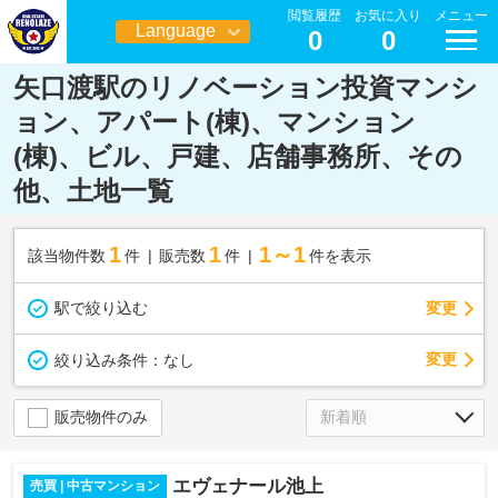
閲覧履歴
お気に入り
メニュー
Language
0
0
日本語
矢口渡駅のリノベーション投資マンシ
ョン、アパート(棟)、マンション
(棟)、ビル、戸建、店舗事務所、その
他、土地一覧
1
1
1～1
該当物件数
件
販売数
件
件を表示
駅で絞り込む
変更
変更
絞り込み条件：
なし
販売物件のみ
エヴェナール池上
売買 | 中古マンション