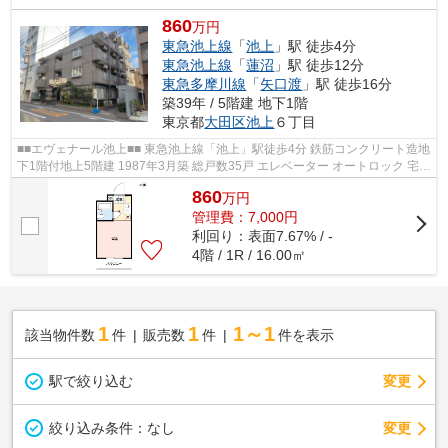
860
万円
東急池上線
「
池上
」駅 徒歩4分
東急池上線
「
蓮沼
」駅 徒歩12分
東急多摩川線
「
矢口渡
」駅 徒歩16分
築39年 / 5階建 地下1階
東京都
大田区
池上
６丁目
■■エヴェナール池上■■ 東急池上線「池上」駅徒歩4分 鉄筋コンクリート造地
下1階付地上5階建 1987年3月築 総戸数35戸 エレベーター オートロック 宅配
ボックス ランドリールーム ...
860
万
円
管理費：7,000円
利回り：表面7.67% / -
4階 / 1R / 16.00㎡
1
1
1～1
該当物件数
件
販売数
件
件を表示
駅で絞り込む
変更
変更
絞り込み条件：
なし