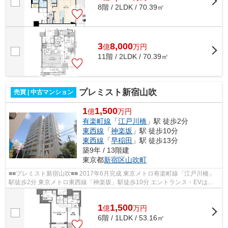
8階 / 2LDK / 70.39㎡
3
8,000
億
万
円
11階 / 2LDK / 70.39㎡
プレミスト新宿山吹
売買 | 中古マンション
1
1,500
億
万円
有楽町線
「
江戸川橋
」駅 徒歩2分
東西線
「
神楽坂
」駅 徒歩10分
東西線
「
早稲田
」駅 徒歩13分
築9年 / 13階建
東京都
新宿区
山吹町
■■プレミスト新宿山吹■■ 2017年6月完成 東京メトロ有楽町線「江戸川橋」
駅徒歩2分 東京メトロ東西線「神楽坂」駅徒歩10分 エントランス・EVは鍵
認証システムによるセキュリティ採用 ...
1
1,500
億
万
円
6階 / 1LDK / 53.16㎡