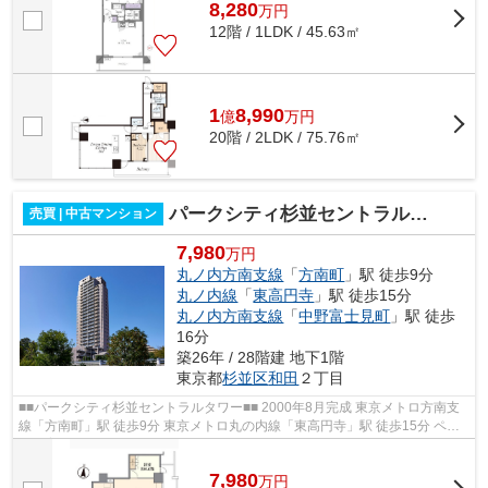
8,280
万
円
12階 / 1LDK / 45.63㎡
1
8,990
億
万
円
20階 / 2LDK / 75.76㎡
パークシティ杉並セントラルタワー
売買 | 中古マンション
7,980
万円
丸ノ内方南支線
「
方南町
」駅 徒歩9分
丸ノ内線
「
東高円寺
」駅 徒歩15分
丸ノ内方南支線
「
中野富士見町
」駅 徒歩
16分
築26年 / 28階建 地下1階
東京都
杉並区
和田
２丁目
■■パークシティ杉並セントラルタワー■■ 2000年8月完成 東京メトロ方南支
線「方南町」駅 徒歩9分 東京メトロ丸の内線「東高円寺」駅 徒歩15分 ペッ
ト飼育可 オートロック 24時間有人...
7,980
万
円