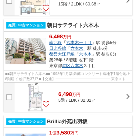
15階 / 2LDK / 60.68㎡
朝日サテライト六本木
売買 | 中古マンション
6,498
万円
南北線
「
六本木一丁目
」駅 徒歩5分
日比谷線
「
六本木
」駅 徒歩6分
都営大江戸線
「
六本木
」駅 徒歩6分
築28年 / 8階建 地下1階
東京都
港区
六本木
３丁目
■■朝日サテライト六本木■■ 1998年1月築 鉄筋コンクリート造地下1階付地上
8階建て 総戸数37戸 ■【交通】━━━━━━━━━━━━━━━ 東京メトロ
南北線『六本木一丁目』駅徒歩5分 東京メトロ日...
6,498
万
円
5階 / 1DK / 32.32㎡
Brillia外苑出羽坂
売買 | 中古マンション
1
3,580
億
万円