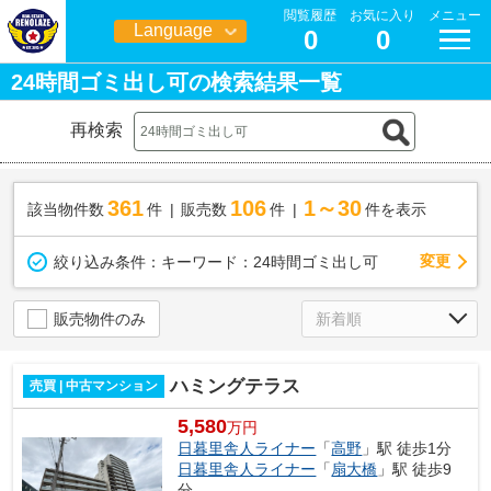
閲覧履歴
お気に入り
メニュー
Language
0
0
日本語
24時間ゴミ出し可の検索結果一覧
再検索
361
106
1～30
該当物件数
件
販売数
件
件を表示
変更
絞り込み条件：
キーワード：24時間ゴミ出し可
販売物件のみ
ハミングテラス
売買 | 中古マンション
5,580
万円
日暮里舎人ライナー
「
高野
」駅 徒歩1分
日暮里舎人ライナー
「
扇大橋
」駅 徒歩9
分