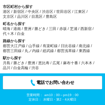
市区町村から探す
港区
/
新宿区
/
中央区
/
渋谷区
/
世田谷区
/
江東区
/
文京区
/
品川区
/
目黒区
/
豊島区
町名から探す
晴海
/
港南
/
豊洲
/
勝どき
/
三田
/
赤坂
/
芝浦
/
西新宿
/
代々木
/
白金
路線から探す
都営大江戸線
/
山手線
/
有楽町線
/
日比谷線
/
南北線
/
都営三田線
/
丸ノ内線
/
総武線
/
都営浅草線
/
東西線
駅から探す
月島
/
勝どき
/
豊洲
/
恵比寿
/
広尾
/
麻布十番
/
六本木
/
品川
/
白金高輪
/
渋谷
電話でお問い合わせ
営業時間：
am10：00～pm19：00
定休日：
水曜日・第2・4火曜日