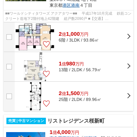
東京都
港区
港南
４丁目
■■ワールドシティタワーズ アクアタワー■■ 平成17年10月完成 鉄筋コン
クリート造地下2階付地上42階建 総戸数2090戸 ■【交通】
━━━━━━━━━━━━━━━ JR山手線「品川」駅徒歩15分 ...
2
1,000
億
万
円
6階 / 3LDK / 93.86㎡
1
980
億
万
円
13階 / 2LDK / 56.79㎡
2
1,500
億
万
円
25階 / 2LDK / 89.96㎡
リストレジデンス桜新町
売買 | 中古マンション
1
4,000
億
万円