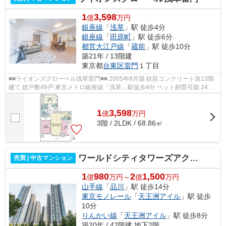
1
3,598
億
万円
銀座線
「
浅草
」駅 徒歩4分
銀座線
「
田原町
」駅 徒歩6分
都営大江戸線
「
蔵前
」駅 徒歩10分
築21年 / 13階建
東京都
台東区
雷門
１丁目
■■ライオンズグローベル浅草雷門■■ 2005年8月築 鉄筋コンクリート造13階
建て 総戸数49戸 東京メトロ銀座線「浅草」駅徒歩4分 ペット飼育可能 24時
間ゴミ出し可能 オートロック 宅配...
1
3,598
億
万
円
3階 / 2LDK / 68.86㎡
ワールドシティタワーズアクアタワー
売買 | 中古マンション
1
980
2
1,500
億
万円～
億
万円
山手線
「
品川
」駅 徒歩14分
東京モノレール
「
天王洲アイル
」駅 徒歩
10分
りんかい線
「
天王洲アイル
」駅 徒歩8分
築20年 / 42階建 地下2階