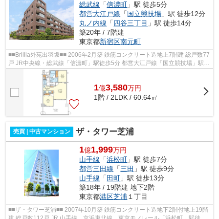
総武線
「
信濃町
」駅 徒歩5分
都営大江戸線
「
国立競技場
」駅 徒歩12分
丸ノ内線
「
四谷三丁目
」駅 徒歩14分
築20年 / 7階建
東京都
新宿区
南元町
■■Brillia外苑出羽坂■■ 2006年2月築 鉄筋コンクリート造地上7階建 総戸数77
戸 JR中央線・総武線「信濃町」駅徒歩5分 都営大江戸線「国立競技場」駅徒
歩12分 東京メトロ丸ノ内線「四...
1
3,580
億
万
円
1階 / 2LDK / 60.64㎡
ザ・タワー芝浦
売買 | 中古マンション
1
1,999
億
万円
山手線
「
浜松町
」駅 徒歩7分
都営三田線
「
三田
」駅 徒歩9分
山手線
「
田町
」駅 徒歩13分
築18年 / 19階建 地下2階
東京都
港区
芝浦
１丁目
■■ザ・タワー芝浦■■ 2007年10月築 鉄筋コンクリート造地下2階付地上19階
建 総戸数112戸 JR 山手線、京浜東北線、東京モノレール「浜松町」駅徒歩7