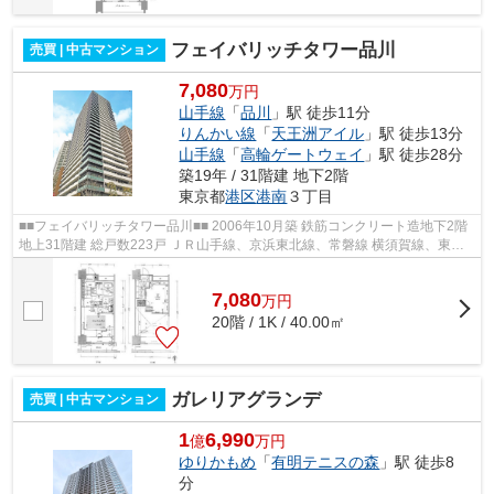
フェイバリッチタワー品川
売買 | 中古マンション
7,080
万円
山手線
「
品川
」駅 徒歩11分
りんかい線
「
天王洲アイル
」駅 徒歩13分
山手線
「
高輪ゲートウェイ
」駅 徒歩28分
築19年 / 31階建 地下2階
東京都
港区
港南
３丁目
■■フェイバリッチタワー品川■■ 2006年10月築 鉄筋コンクリート造地下2階
地上31階建 総戸数223戸 ＪＲ山手線、京浜東北線、常磐線 横須賀線、東海
道線「品川」駅徒歩11分 東京モノレ...
7,080
万
円
20階 / 1K / 40.00㎡
ガレリアグランデ
売買 | 中古マンション
1
6,990
億
万円
ゆりかもめ
「
有明テニスの森
」駅 徒歩8
分