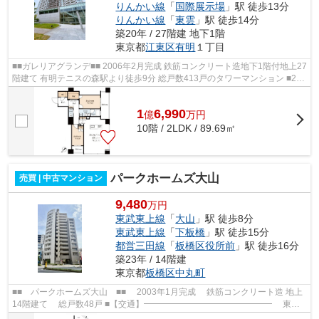
りんかい線
「
国際展示場
」駅 徒歩13分
りんかい線
「
東雲
」駅 徒歩14分
築20年 / 27階建 地下1階
東京都
江東区
有明
１丁目
■■ガレリアグランデ■■ 2006年2月完成 鉄筋コンクリート造地下1階付地上27
階建て 有明テニスの森駅より徒歩9分 総戸数413戸のタワーマンション ■24
時間有人管理 ■24時間遠隔管理シス...
1
6,990
億
万
円
10階 / 2LDK / 89.69㎡
パークホームズ大山
売買 | 中古マンション
9,480
万円
東武東上線
「
大山
」駅 徒歩8分
東武東上線
「
下板橋
」駅 徒歩15分
都営三田線
「
板橋区役所前
」駅 徒歩16分
築23年 / 14階建
東京都
板橋区
中丸町
■■ パークホームズ大山 ■■ 2003年1月完成 鉄筋コンクリート造 地上
14階建て 総戸数48戸 ■【交通】━━━━━━━━━━━━━━━ 東武
東上線【大山】駅より徒歩8分 東京メトロ有楽町...