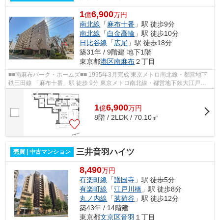
1
6,900
億
万円
南北線
「
麻布十番
」駅 徒歩9分
南北線
「
白金高輪
」駅 徒歩10分
日比谷線
「
広尾
」駅 徒歩18分
築31年 / 9階建 地下1階
東京都
港区
南麻布
２丁目
■■南麻布パーク・ホームズ■■ 1995年3月完成 東京メトロ南北線・都営地下
鉄三田線 「麻布十番」駅 徒歩 9分 東京メトロ南北線・都営地下鉄大江戸線
「白金高輪」駅 徒歩 10分 東京メ...
1
6,900
億
万
円
8階 / 2LDK / 70.10㎡
三井音羽ハイツ
売買 | 中古マンション
8,490
万円
有楽町線
「
護国寺
」駅 徒歩5分
有楽町線
「
江戸川橋
」駅 徒歩8分
丸ノ内線
「
茗荷谷
」駅 徒歩12分
築43年 / 14階建
東京都
文京区
音羽
１丁目