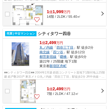
分 ゆりかもめ「日の出」駅徒歩7分 ...
1
1,999
億
万
円
14階 / 2LDK / 55.40㎡
シティタワー四谷
売買 | 中古マンション
1
2,499
億
万円
丸ノ内線
「
四谷三丁目
」駅 徒歩2分
南北線
「
四ツ谷
」駅 徒歩12分
都営新宿線
「
曙橋
」駅 徒歩5分
築22年 / 25階建 地下1階
東京都
新宿区
舟町
■■シティタワー四谷■■ 2004年2月築 鉄筋コンクリート造地下1階付地上25階
建 総戸数163戸 東京メトロ丸ノ内線「四谷三丁目」駅徒歩2分 JR中央線・東
京メトロ南北線・丸ノ内線「四ツ谷...
1
2,499
億
万
円
7階 / 2LDK / 47.12㎡