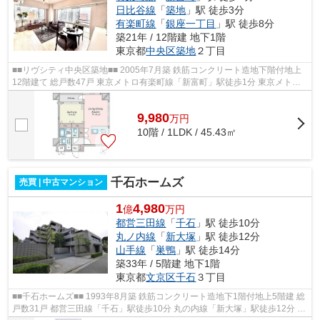
日比谷線
「
築地
」駅 徒歩3分
有楽町線
「
銀座一丁目
」駅 徒歩8分
築21年 / 12階建 地下1階
東京都
中央区
築地
２丁目
■■リヴシティ中央区築地■■ 2005年7月築 鉄筋コンクリート造地下階付地上
12階建て 総戸数47戸 東京メトロ有楽町線「新富町」駅徒歩1分 東京メトロ
日比谷線「築地」駅徒歩3分 東京メト...
9,980
万
円
10階 / 1LDK / 45.43㎡
千石ホームズ
売買 | 中古マンション
1
4,980
億
万円
都営三田線
「
千石
」駅 徒歩10分
丸ノ内線
「
新大塚
」駅 徒歩12分
山手線
「
巣鴨
」駅 徒歩14分
築33年 / 5階建 地下1階
東京都
文京区
千石
３丁目
■■千石ホームズ■■ 1993年8月築 鉄筋コンクリート造地下1階付地上5階建 総
戸数31戸 都営三田線「千石」駅徒歩10分 丸の内線「新大塚」駅徒歩12分 JR