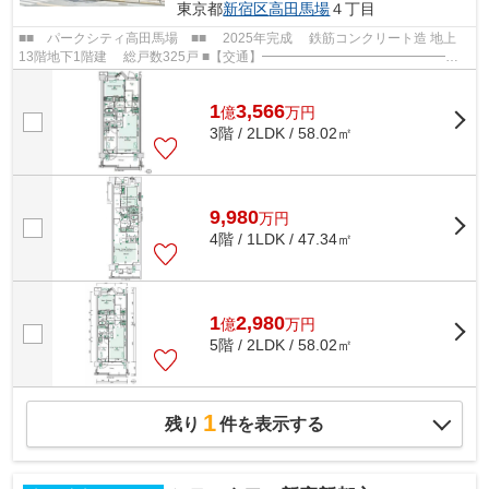
東京都
新宿区
高田馬場
４丁目
■■ パークシティ高田馬場 ■■ 2025年完成 鉄筋コンクリート造 地上
13階地下1階建 総戸数325戸 ■【交通】━━━━━━━━━━━━━━━
JR山手線・東京メトロ東西線【高田馬場】駅より徒...
1
3,566
億
万
円
3階 / 2LDK / 58.02㎡
9,980
万
円
4階 / 1LDK / 47.34㎡
1
2,980
億
万
円
5階 / 2LDK / 58.02㎡
1
残り
件を表示する