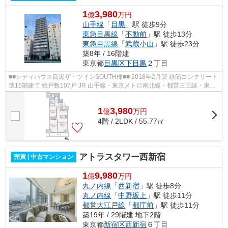
1
3,980
億
万円
山手線
「
目黒
」駅 徒歩9分
東急目黒線
「
不動前
」駅 徒歩13分
東急目黒線
「
武蔵小山
」駅 徒歩23分
築8年 / 16階建
東京都
目黒区
下目黒
２丁目
■■シティハウス目黒ザ・ツインSOUTH棟■■ 2018年2月築 鉄筋コンクリート
造16階建て 総戸数107戸 JR 山手線・東京メトロ南北線・都営三田線・東急
目黒線 『目黒』駅 徒歩 9分 ホテル...
1
3,980
億
万
円
4階 / 2LDK / 55.77㎡
アトラスタワー西新宿
売買 | 中古マンション
1
9,980
億
万円
丸ノ内線
「
西新宿
」駅 徒歩8分
丸ノ内線
「
中野坂上
」駅 徒歩11分
都営大江戸線
「
都庁前
」駅 徒歩11分
築19年 / 29階建 地下2階
東京都
新宿区
西新宿
６丁目