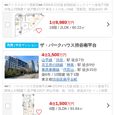
■■アトラスタワー西新宿■■ 2006年10月築 鉄骨鉄筋コンクリート造地下2階
付地上29階建て 総戸数227戸 東京メトロ丸ノ内線「西新宿」駅徒歩8分 JR京
王・小田急線・東京メトロ丸ノ内線...
1
9,980
億
万
円
18階 / 2LDK / 80.22㎡
ザ・パークハウス渋谷南平台
売買 | 中古マンション
4
1,500
億
万円
山手線
「
渋谷
」駅 徒歩7分
京王井の頭線
「
神泉
」駅 徒歩9分
東急東横線
「
代官山
」駅 徒歩15分
築6年 / 10階建 地下1階
東京都
渋谷区
南平台町
■■ザ・パークハウス渋谷南平台■■ 2019年11月築 鉄筋コンクリート造地下1
階地上10階建て 総戸数100戸 JR山手線・他「渋谷」駅徒歩7分 ペット飼育可
能 オートロック 宅配ボックス完備...
4
1,500
億
万
円
6階 / 3LDK / 93.84㎡