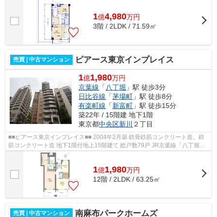
山手線「巣鴨」駅徒歩14分 エレベ...
1
4,980
億
万
円
3階 / 2LDK / 71.59㎡
ピアース東京インプレイス
売買 | 中古マンション
1
1,980
億
万円
京葉線
「
八丁堀
」駅 徒歩3分
日比谷線
「
茅場町
」駅 徒歩8分
有楽町線
「
新富町
」駅 徒歩15分
築22年 / 15階建 地下1階
東京都
中央区
新川
２丁目
■■ピアース東京インプレイス■■ 2004年2月築 鉄骨鉄筋コンクリート造。鉄
筋コンクリート造 地下1階付地上15階建て 総戸数79戸 JR京葉線「八丁堀」
駅徒歩3分 東京メトロ東西線「茅場町...
1
1,980
億
万
円
12階 / 2LDK / 63.25㎡
南麻布パークホームズ
売買 | 中古マンション