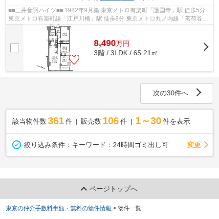
■■三井音羽ハイツ■■ 1982年9月築 東京メトロ有楽町「護国寺」駅 徒歩5分
東京メトロ有楽町線「江戸川橋」駅 徒歩8分 東京メトロ丸ノ内線「茗荷谷」
駅 徒歩12分 ペット飼育可能（細...
8,490
万
円
3階 / 3LDK / 65.21㎡
次の30件へ
361
106
1～30
該当物件数
件
販売数
件
件を表示
変更
絞り込み条件：
キーワード：24時間ゴミ出し可
ページトップへ
東京の仲介手数料半額・無料の物件情報
>
物件一覧