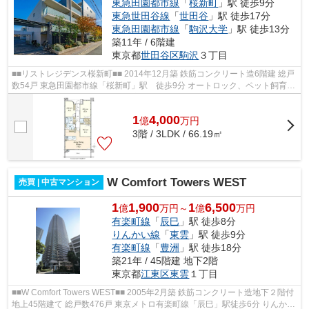
東急田園都市線
「
桜新町
」駅 徒歩9分
東急世田谷線
「
世田谷
」駅 徒歩17分
東急田園都市線
「
駒沢大学
」駅 徒歩13分
築11年 / 6階建
東京都
世田谷区
駒沢
３丁目
■■リストレジデンス桜新町■■ 2014年12月築 鉄筋コンクリート造6階建 総戸
数54戸 東急田園都市線「桜新町」駅 徒歩9分 オートロック、ペット飼育
可、24時間ゴミ出し可 【周辺環境...
1
4,000
億
万
円
3階 / 3LDK / 66.19㎡
W Comfort Towers WEST
売買 | 中古マンション
1
1,900
1
6,500
億
万円～
億
万円
有楽町線
「
辰巳
」駅 徒歩8分
りんかい線
「
東雲
」駅 徒歩9分
有楽町線
「
豊洲
」駅 徒歩18分
築21年 / 45階建 地下2階
東京都
江東区
東雲
１丁目
■■W Comfort Towers WEST■■ 2005年2月築 鉄筋コンクリート造地下２階付
地上45階建て 総戸数476戸 東京メトロ有楽町線「辰巳」駅徒歩6分 りんかい