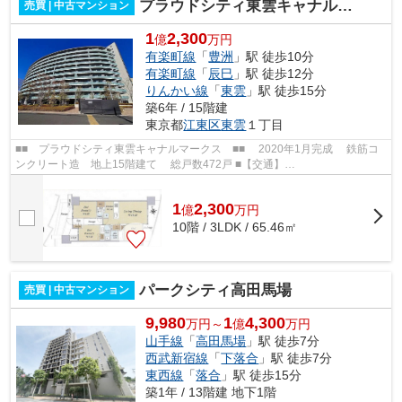
プラウドシティ東雲キャナルマークス
売買 | 中古マンション
1
2,300
億
万円
有楽町線
「
豊洲
」駅 徒歩10分
有楽町線
「
辰巳
」駅 徒歩12分
りんかい線
「
東雲
」駅 徒歩15分
築6年 / 15階建
東京都
江東区
東雲
１丁目
■■ プラウドシティ東雲キャナルマークス ■■ 2020年1月完成 鉄筋コ
ンクリート造 地上15階建て 総戸数472戸 ■【交通】
━━━━━━━━━━━━━━━ 東京メトロ有楽町線【豊洲】駅より...
1
2,300
億
万
円
10階 / 3LDK / 65.46㎡
パークシティ高田馬場
売買 | 中古マンション
9,980
1
4,300
万円～
億
万円
山手線
「
高田馬場
」駅 徒歩7分
西武新宿線
「
下落合
」駅 徒歩7分
東西線
「
落合
」駅 徒歩15分
築1年 / 13階建 地下1階