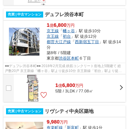
デュフレ渋谷本町
売買 | 中古マンション
1
6,800
億
万円
京王線
「
幡ヶ谷
」駅 徒歩10分
京王線
「
初台
」駅 徒歩12分
都営大江戸線
「
西新宿五丁目
」駅 徒歩14
分
築8年 / 5階建
東京都
渋谷区
本町
６丁目
■■デュフレ渋谷本町■■ 2018年2月完成 鉄筋コンクリート造地上5階建て 総
戸数20戸 京王新線「幡ヶ谷」駅より徒歩10分 京王新線「初台」駅より徒歩
12分 ペット飼育可能 オートロック...
1
6,800
億
万
円
5階 / 3LDK / 77.08㎡
リヴシティ中央区築地
売買 | 中古マンション
9,980
万円
有楽町線
「
新富町
」駅 徒歩1分