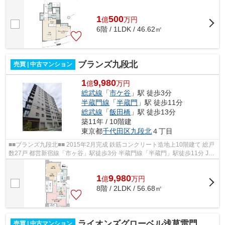
戸線「西新宿五丁目駅」駅徒歩8分 丸...
1
500
億
万
円
6階 / 1LDK / 46.62㎡
ブランズ九段北
売買 | 中古マンション
1
9,980
億
万円
総武線
「
市ケ谷
」駅 徒歩3分
半蔵門線
「
半蔵門
」駅 徒歩11分
総武線
「
飯田橋
」駅 徒歩13分
築11年 / 10階建
東京都
千代田区
九段北
４丁目
■■ブランズ九段北■■ 2015年2月完成 鉄筋コンクリート造地上10階建て 総戸
数27戸 都営新宿線「市ヶ谷」駅徒歩3分 半蔵門線「半蔵門」駅徒歩11分 JR
中央・総武緩行線「飯田橋」駅徒歩1...
1
9,980
億
万
円
8階 / 2LDK / 56.68㎡
ライオンズグローベル浅草雷門
売買 | 中古マンション