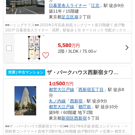
日暮里舎人ライナー
「
江北
」駅 徒歩9分
築11年 / 15階建
東京都
足立区
扇
２丁目
■■ハミングテラス■■ 2015年2月完成 鉄筋コンクリート造15階建て 総戸数
102戸 日暮里舎人ライナー「高野」駅徒歩１分 オートロック 宅配ボックス
ペット足洗い場 24時間ゴミ出し可能...
5,580
万
円
2階 / 3LDK / 75.00㎡
ザ・パークハウス西新宿タワー60
売買 | 中古マンション
1
500
億
万円
都営大江戸線
「
西新宿五丁目
」駅 徒歩8
分
丸ノ内線
「
西新宿
」駅 徒歩9分
都営大江戸線
「
都庁前
」駅 徒歩10分
築9年 / 60階建 地下2階
東京都
新宿区
西新宿
５丁目
■■ザ・パークハウス西新宿タワー60■■ 2017年8月築 鉄筋コンクリート・一
部鉄骨コンクリート造地下2階付地上60階建 総戸数935戸 ≪交通≫ 都営大江