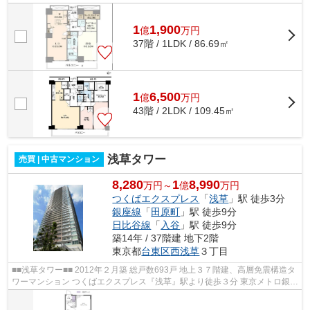
線「東雲」駅徒歩8分 ≪共用施設≫ フ...
1
1,900
億
万
円
37階 / 1LDK / 86.69㎡
1
6,500
億
万
円
43階 / 2LDK / 109.45㎡
浅草タワー
売買 | 中古マンション
8,280
1
8,990
万円～
億
万円
つくばエクスプレス
「
浅草
」駅 徒歩3分
銀座線
「
田原町
」駅 徒歩9分
日比谷線
「
入谷
」駅 徒歩9分
築14年 / 37階建 地下2階
東京都
台東区
西浅草
３丁目
■■浅草タワー■■ 2012年２月築 総戸数693戸 地上３７階建、高層免震構造タ
ワーマンション つくばエクスプレス『浅草』駅より徒歩３分 東京メトロ銀座
線『田原町』駅より徒歩9分 東京...