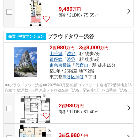
9,480
万
円
8階 / 2LDK / 75.55㎡
プラウドタワー渋谷
売買 | 中古マンション
2
980
3
8,000
億
万円～
億
万円
山手線
「
渋谷
」駅 徒歩7分
銀座線
「
渋谷
」駅 徒歩5分
東急東横線
「
代官山
」駅 徒歩15分
築1年 / 26階建 地下2階
東京都
渋谷区
渋谷
３丁目
■■プラウドタワー渋谷■■ 2025年3月築 鉄筋コンクリート造地下2階付地上26
階建て 総戸数132戸 東京メトロ銀座線「渋谷」駅徒歩5分 JR山手線「渋谷」
駅徒歩7分 オートロック コンシェ...
2
980
億
万
円
3階 / 1LDK / 61.40㎡
3
5,980
億
万
円