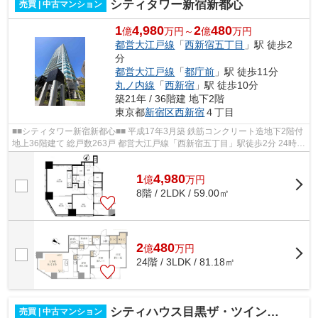
シティタワー新宿新都心
売買 | 中古マンション
1
4,980
2
480
億
万円～
億
万円
都営大江戸線
「
西新宿五丁目
」駅 徒歩2
分
都営大江戸線
「
都庁前
」駅 徒歩11分
丸ノ内線
「
西新宿
」駅 徒歩10分
築21年 / 36階建 地下2階
東京都
新宿区
西新宿
４丁目
■■シティタワー新宿新都心■■ 平成17年3月築 鉄筋コンクリート造地下2階付
地上36階建て 総戸数263戸 都営大江戸線「西新宿五丁目」駅徒歩2分 24時間
常駐管理 コンシェルジュサービス...
1
4,980
億
万
円
8階 / 2LDK / 59.00㎡
2
480
億
万
円
24階 / 3LDK / 81.18㎡
シティハウス目黒ザ・ツインSOUTH棟
売買 | 中古マンション