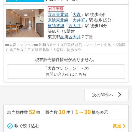
仲手半額
京浜東北線
「
大森
」駅 徒歩8分
京浜東北線
「
大井町
」駅 徒歩15分
横須賀線
「
西大井
」駅 徒歩14分
築65年 / 5階建
東京都
品川区
大井
７丁目
■■大森マンション■■ 昭和３５年１０月完成 鉄筋コンクリート造 地上５階建
て 総戸数３２戸 京浜東北線「大森駅」徒歩８分
現在販売物件情報がありません。
「大森マンション」への
お問い合わせはこちら
次の30件へ
52
10
1～30
該当物件数
棟
販売数
件
棟を表示
駅で絞り込む
変更