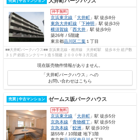
大井町パークハウス
売買 | 中古マンション
仲手無料
京浜東北線
「
大井町
」駅 徒歩8分
東急大井町線
「
下神明
」駅 徒歩3分
横須賀線
「
西大井
」駅 徒歩9分
築26年 / 5階建
東京都
品川区
二葉
１丁目
■■大井町パークハウス■■ 京浜東北線・根岸線 大井町駅 徒歩８分 総戸数
３１戸 鉄筋コンクリート造５階建 ２０００年３月完成
現在販売物件情報がありません。
「大井町パークハウス」への
お問い合わせはこちら
ゼームス坂パークハウス
売買 | 中古マンション
仲手無料
京浜東北線
「
大井町
」駅 徒歩5分
京急本線
「
青物横丁
」駅 徒歩5分
京急本線
「
鮫洲
」駅 徒歩10分
築55年 / 10階建 地下1階
東京都
品川区
南品川
６丁目