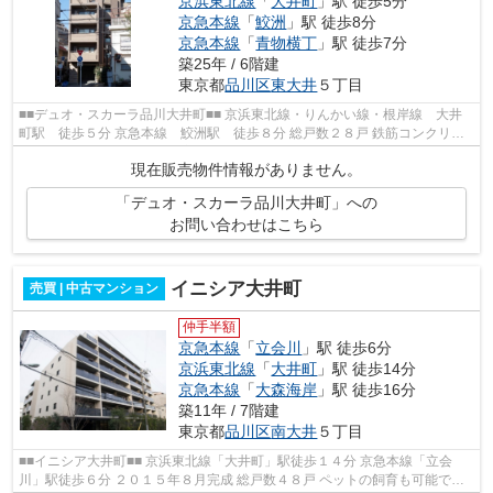
京浜東北線
「
大井町
」駅 徒歩5分
京急本線
「
鮫洲
」駅 徒歩8分
京急本線
「
青物横丁
」駅 徒歩7分
築25年 / 6階建
東京都
品川区
東大井
５丁目
■■デュオ・スカーラ品川大井町■■ 京浜東北線・りんかい線・根岸線 大井
町駅 徒歩５分 京急本線 鮫洲駅 徒歩８分 総戸数２８戸 鉄筋コンクリー
ト造６階建 平成１３年２月完成 ■■...
現在販売物件情報がありません。
「デュオ・スカーラ品川大井町」への
お問い合わせはこちら
イニシア大井町
売買 | 中古マンション
仲手半額
京急本線
「
立会川
」駅 徒歩6分
京浜東北線
「
大井町
」駅 徒歩14分
京急本線
「
大森海岸
」駅 徒歩16分
築11年 / 7階建
東京都
品川区
南大井
５丁目
■■イニシア大井町■■ 京浜東北線「大井町」駅徒歩１４分 京急本線「立会
川」駅徒歩６分 ２０１５年８月完成 総戸数４８戸 ペットの飼育も可能で