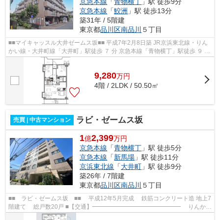
京急本線
「
青物横丁
」駅 徒歩9分
京急本線
「
鮫洲
」駅 徒歩13分
築31年 / 5階建
東京都
品川区
南品川
５丁目
■■マイキャッスル大井ゼームス坂■■ 平成7年2月8日築 JR京浜東北線・りん
かい線・大井町線「大井町」駅徒歩 ７ 分 京急本線「青物横丁」駅徒歩 ９ 分
エレベーター、オートロック、...
9,280
万
円
4階 / 2LDK / 50.50㎡
ラビ・ゼームス坂
売買 | 中古マンション
1
2,399
億
万円
京急本線
「
青物横丁
」駅 徒歩5分
京急本線
「
新馬場
」駅 徒歩11分
京浜東北線
「
大井町
」駅 徒歩9分
築26年 / 7階建
東京都
品川区
南品川
５丁目
■■ ラビ・ゼームス坂 ■■ 平成12年5月完成 鉄筋コンクリート造 地上7
階建て 総戸数20戸 ■【交通】━━━━━━━━━━━━━━━ りんかい
線・大井町線・京浜東北線【大井町】駅より徒歩...