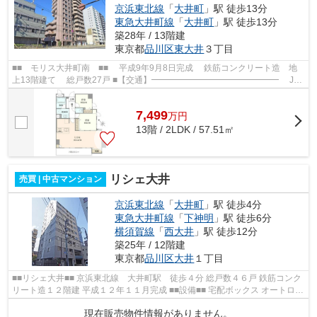
京浜東北線
「
大井町
」駅 徒歩13分
東急大井町線
「
大井町
」駅 徒歩13分
築28年 / 13階建
東京都
品川区
東大井
３丁目
■■ モリス大井町南 ■■ 平成9年9月8日完成 鉄筋コンクリート造 地
上13階建て 総戸数27戸 ■【交通】━━━━━━━━━━━━━━━ JR
京浜東北線・大井町線・りんかい線【大井町】駅より...
7,499
万
円
13階 / 2LDK / 57.51㎡
リシェ大井
売買 | 中古マンション
京浜東北線
「
大井町
」駅 徒歩4分
東急大井町線
「
下神明
」駅 徒歩6分
横須賀線
「
西大井
」駅 徒歩12分
築25年 / 12階建
東京都
品川区
大井
１丁目
■■リシェ大井■■ 京浜東北線 大井町駅 徒歩４分 総戸数４６戸 鉄筋コンク
リート造１２階建 平成１２年１１月完成 ■■設備■■ 宅配ボックス オートロッ
ク ２４時間ゴミ出し可能
現在販売物件情報がありません。