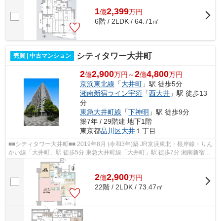
1
2,399
億
万
円
6階 / 2LDK / 64.71㎡
シティタワー大井町
売買 | 中古マンション
2
2,900
2
4,800
億
万円～
億
万円
京浜東北線
「
大井町
」駅 徒歩5分
湘南新宿ライン宇須
「
西大井
」駅 徒歩13
分
東急大井町線
「
下神明
」駅 徒歩9分
築7年 / 29階建 地下1階
東京都
品川区
大井
１丁目
■■シティタワー大井町■■ 2019年8月 (令和3年)築 JR京浜東北・根岸線・りん
かい線「大井町」駅 徒歩5分 東急大井町線「大井町」駅 徒歩7分 湘南新宿ラ
イン「西大井」駅 徒歩13分 共...
2
2,900
億
万
円
22階 / 2LDK / 73.47㎡