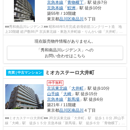
京急本線
「
青物横丁
」駅 徒歩7分
京急本線
「
鮫洲
」駅 徒歩10分
築55年 / 10階建
東京都
品川区
南品川
５丁目
■■秀和南品川レジデンス■■ 昭和46年5月完成 鉄骨鉄筋コンクリート造 地
上10階建 総戸数86戸 京浜東北線・東急大井町線・りんかい線「大井町」駅
より徒歩5分 京急本線「青物横丁」駅...
現在販売物件情報がありません。
「秀和南品川レジデンス」への
お問い合わせはこちら
ミオカステーロ大井町
売買 | 中古マンション
仲手無料
京浜東北線
「
大井町
」駅 徒歩10分
山手線
「
大崎
」駅 徒歩15分
京急本線
「
新馬場
」駅 徒歩6分
築21年 / 11階建
東京都
品川区
南品川
４丁目
■■ミオカステーロ大井町■■ JR京浜東北線「大井町」駅 徒歩１０分 JR山手
線「大崎」駅 徒歩１５分 京急本線「新馬場」駅 徒歩６分 「青物横丁」
駅 徒歩１２分 平成１７年９月完成...