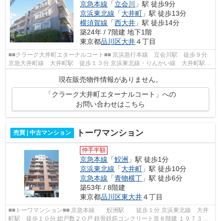
京急本線
「
立会川
」駅 徒歩9分
京浜東北線
「
大井町
」駅 徒歩13分
横須賀線
「
西大井
」駅 徒歩14分
築24年 / 7階建 地下1階
東京都
品川区
大井
４丁目
■■クラーク大井町エターナルコート■■ 京浜急行本線 立会川駅 徒歩９分
京急大井町線 大井町駅 徒歩１３分 京浜東北線・りんかい線 大井町駅
徒歩１１分 総戸数４３戸 鉄筋コン...
現在販売物件情報がありません。
「クラーク大井町エターナルコート」への
お問い合わせはこちら
トーワマンション
売買 | 中古マンション
仲手半額
京急本線
「
鮫洲
」駅 徒歩1分
京浜東北線
「
大井町
」駅 徒歩10分
京急本線
「
青物横丁
」駅 徒歩6分
築53年 / 8階建
東京都
品川区
東大井
４丁目
■■トーワマンション■■ 京急本線 鮫洲駅 徒歩１分 京浜東北線 大井
町駅 徒歩１０分 総戸数２０戸 鉄骨鉄筋コンクリート造８階建 １９７３年