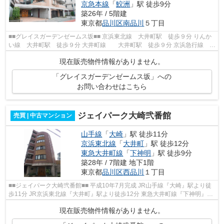
京急本線
「
鮫洲
」駅 徒歩9分
築26年 / 5階建
東京都
品川区
南品川
５丁目
■■グレイスガーデンゼームス坂■■ 京浜東北線 大井町駅 徒歩９分 りんか
い線 大井町駅 徒歩９分 大井町線 大井町駅 徒歩９分 京浜急行線 青
物横丁駅 徒歩４分 総戸数３７戸...
現在販売物件情報がありません。
「グレイスガーデンゼームス坂」への
お問い合わせはこちら
ジェイパーク大崎弐番館
売買 | 中古マンション
山手線
「
大崎
」駅 徒歩11分
京浜東北線
「
大井町
」駅 徒歩12分
東急大井町線
「
下神明
」駅 徒歩9分
築28年 / 7階建 地下1階
東京都
品川区
西品川
１丁目
■■ジェイパーク大崎弐番館■■ 平成10年7月完成 JR山手線『大崎』駅より徒
歩11分 JR京浜東北線『大井町』駅より徒歩12分 東急大井町線『下神明』駅
より徒歩9分 オートロック、宅配ボ...
現在販売物件情報がありません。