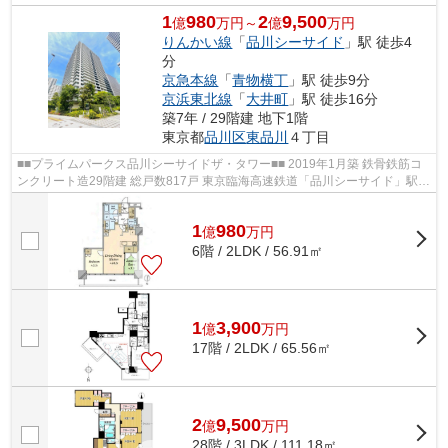
1
980
2
9,500
億
万円～
億
万円
りんかい線
「
品川シーサイド
」駅 徒歩4
分
京急本線
「
青物横丁
」駅 徒歩9分
京浜東北線
「
大井町
」駅 徒歩16分
築7年 / 29階建 地下1階
東京都
品川区
東品川
４丁目
■■プライムパークス品川シーサイドザ・タワー■■ 2019年1月築 鉄骨鉄筋コ
ンクリート造29階建 総戸数817戸 東京臨海高速鉄道「品川シーサイド」駅徒
歩4分 《共用施設》 グランドラウ...
1
980
億
万
円
6階 / 2LDK / 56.91㎡
1
3,900
億
万
円
17階 / 2LDK / 65.56㎡
2
9,500
億
万
円
28階 / 3LDK / 111.18㎡