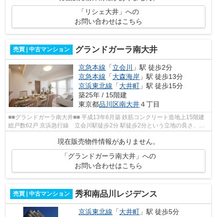
「リシェ大井」への
お問い合わせはこちら
グランドガーラ南大井
売買 | 中古マンション
京急本線
「
立会川
」駅 徒歩2分
京急本線
「
大森海岸
」駅 徒歩13分
京浜東北線
「
大井町
」駅 徒歩15分
築25年 / 15階建
東京都
品川区
南大井
４丁目
■■グランドガーラ南大井■■ 平成13年6月築 鉄筋コンクリート造地上15階建
総戸数62戸 京浜急行線 立会川駅徒歩2分 駅徒歩2分という立地の良さ、生
活施設も充実しており便利な環境で...
現在販売物件情報がありません。
「グランドガーラ南大井」への
お問い合わせはこちら
秀和南品川レジデンス
売買 | 中古マンション
京浜東北線
「
大井町
」駅 徒歩5分