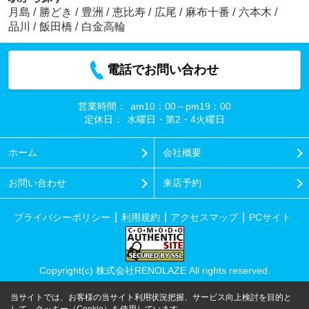
月島
/
勝どき
/
豊洲
/
恵比寿
/
広尾
/
麻布十番
/
六本木
/
品川
/
飯田橋
/
白金高輪
電話でお問い合わせ
営業時間：
am10：00～pm19：00
定休日：
水曜日・第2・4火曜日
ホーム
会社概要
お問い合わせ
来店予約
プライバシーポリシー
利用規約
アクセスマップ
PCサイト
Copyright(c) 株式会社RENOLAZE All rights reserved.
当サイトでは、お客様の当サイト利用状況把握、サービス向上検討を目的と