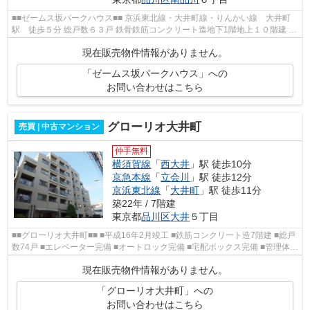
■■ゼームス坂パークハウス■■ 京浜東北線・大井町線・りんかい線 大井町
駅 徒歩５分 総戸数６３戸 鉄骨鉄筋コンクリート造地下1階地上１０階建 昭
和４６年１月完成 ■■周辺情報■■ ...
現在販売物件情報がありません。
「ゼームス坂パークハウス」への
お問い合わせはこちら
グローリオ大井町
売買 | 中古マンション
仲手無料
横須賀線
「
西大井
」駅 徒歩10分
京急本線
「
立会川
」駅 徒歩12分
京浜東北線
「
大井町
」駅 徒歩11分
築22年 / 7階建
東京都
品川区
大井
５丁目
■■グローリオ大井町■■ ■平成16年2月竣工 ■鉄筋コンクリート造7階建 ■総戸
数74戸 ■エレベーター完備 ■オートロック完備 ■宅配ボックス完備 ■管理体制
良好 京浜東北線・根岸線『大井町...
現在販売物件情報がありません。
「グローリオ大井町」への
お問い合わせはこちら