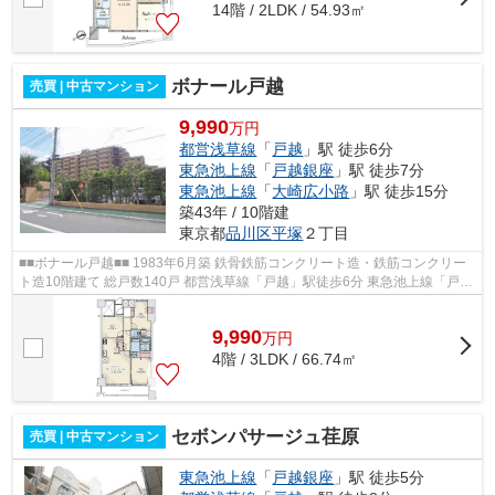
14階 / 2LDK / 54.93㎡
ボナール戸越
売買 | 中古マンション
9,990
万円
都営浅草線
「
戸越
」駅 徒歩6分
東急池上線
「
戸越銀座
」駅 徒歩7分
東急池上線
「
大崎広小路
」駅 徒歩15分
築43年 / 10階建
東京都
品川区
平塚
２丁目
■■ボナール戸越■■ 1983年6月築 鉄骨鉄筋コンクリート造・鉄筋コンクリー
ト造10階建て 総戸数140戸 都営浅草線「戸越」駅徒歩6分 東急池上線「戸越
銀座」駅徒歩7分 新耐震基準マンシ...
9,990
万
円
4階 / 3LDK / 66.74㎡
セボンパサージュ荏原
売買 | 中古マンション
東急池上線
「
戸越銀座
」駅 徒歩5分