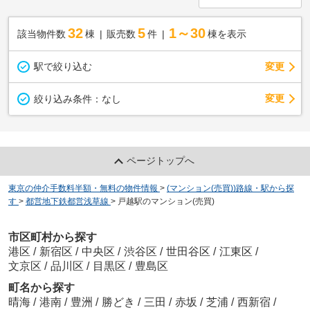
32
5
1～30
該当物件数
棟
販売数
件
棟を表示
駅で絞り込む
変更
変更
絞り込み条件：
なし
ページトップへ
東京の仲介手数料半額・無料の物件情報
>
(マンション(売買))路線・駅から探
す
>
都営地下鉄都営浅草線
>
戸越駅のマンション(売買)
市区町村から探す
港区
/
新宿区
/
中央区
/
渋谷区
/
世田谷区
/
江東区
/
文京区
/
品川区
/
目黒区
/
豊島区
町名から探す
晴海
/
港南
/
豊洲
/
勝どき
/
三田
/
赤坂
/
芝浦
/
西新宿
/