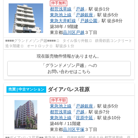
仲手無料
都営浅草線
「
戸越
」駅 徒歩1分
東急池上線
「
戸越銀座
」駅 徒歩5分
東急大井町線
「
戸越公園
」駅 徒歩8分
築38年 / 9階建
東京都
品川区
戸越
３丁目
■■■■グランドメゾン戸越■■■■ □ タイル張り外観 □ 鉄骨鉄筋コンクリート
造９階建 □ オートロック □ 駅徒歩１分
現在販売物件情報がありません。
「グランドメゾン戸越」への
お問い合わせはこちら
ダイアパレス荏原
売買 | 中古マンション
仲手半額
東急池上線
「
戸越銀座
」駅 徒歩5分
都営浅草線
「
戸越
」駅 徒歩7分
東急池上線
「
荏原中延
」駅 徒歩10分
築46年 / 11階建
東京都
品川区
平塚
３丁目
■■ダイアパレス荏原■■ 東急池上線 戸越銀座駅 徒歩５分 都営浅草線 戸