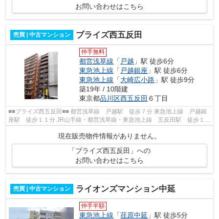
お問い合わせはこちら
ブライズ西五反田
売買 | 中古マンション
仲手無料
都営浅草線
「
戸越
」駅 徒歩6分
東急池上線
「
戸越銀座
」駅 徒歩6分
東急池上線
「
大崎広小路
」駅 徒歩9分
築19年 / 10階建
東京都
品川区
西五反田
６丁目
■■ブライズ西五反田■■ 都営浅草線 戸越駅 徒歩７分 東急池上線 戸越銀
座駅 徒歩１１分 JR山手線・都営浅草線・東急池上線 五反田駅 徒歩１１
分 東急目黒線 不動前駅 徒歩１２...
現在販売物件情報がありません。
「ブライズ西五反田」への
お問い合わせはこちら
ライオンズマンション中延
売買 | 中古マンション
仲手半額
東急池上線
「
荏原中延
」駅 徒歩5分