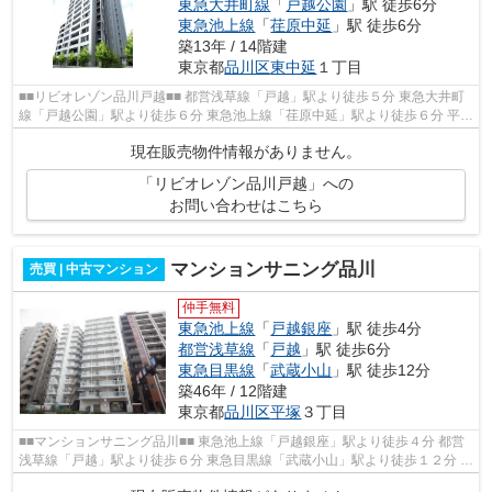
東急大井町線
「
戸越公園
」駅 徒歩6分
東急池上線
「
荏原中延
」駅 徒歩6分
築13年 / 14階建
東京都
品川区
東中延
１丁目
■■リビオレゾン品川戸越■■ 都営浅草線「戸越」駅より徒歩５分 東急大井町
線「戸越公園」駅より徒歩６分 東急池上線「荏原中延」駅より徒歩６分 平成
２５年７月完成の築浅 総戸数５...
現在販売物件情報がありません。
「リビオレゾン品川戸越」への
お問い合わせはこちら
マンションサニング品川
売買 | 中古マンション
仲手無料
東急池上線
「
戸越銀座
」駅 徒歩4分
都営浅草線
「
戸越
」駅 徒歩6分
東急目黒線
「
武蔵小山
」駅 徒歩12分
築46年 / 12階建
東京都
品川区
平塚
３丁目
■■マンションサニング品川■■ 東急池上線「戸越銀座」駅より徒歩４分 都営
浅草線「戸越」駅より徒歩６分 東急目黒線「武蔵小山」駅より徒歩１２分 昭
和５５年４月完成 総戸数５７戸 ...