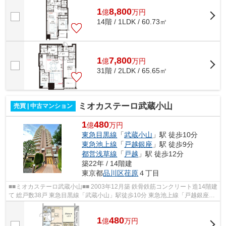
1
8,800
億
万
円
14階 / 1LDK / 60.73㎡
1
7,800
億
万
円
31階 / 2LDK / 65.65㎡
ミオカステーロ武蔵小山
売買 | 中古マンション
1
480
億
万円
東急目黒線
「
武蔵小山
」駅 徒歩10分
東急池上線
「
戸越銀座
」駅 徒歩9分
都営浅草線
「
戸越
」駅 徒歩12分
築22年 / 14階建
東京都
品川区
荏原
４丁目
■■ミオカステーロ武蔵小山■■ 2003年12月築 鉄骨鉄筋コンクリート造14階建
て 総戸数38戸 東急目黒線「武蔵小山」駅徒歩10分 東急池上線「戸越銀座」
駅徒歩9分 ■仲介手数料割引キャ...
1
480
億
万
円