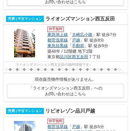
お問い合わせはこちら
ライオンズマンション西五反田
売買 | 中古マンション
仲手無料
東急池上線
「
大崎広小路
」駅 徒歩7分
都営浅草線
「
戸越
」駅 徒歩8分
東急目黒線
「
不動前
」駅 徒歩9分
築46年 / 12階建 地下1階
東京都
品川区
西五反田
７丁目
ライオンズマンション西五反田の物件情報です♪
◇◆◇◆◇◆◇◆◇◆◇◆◇◆◇◆◇◆◇◆◇◆◇◆◇◆◇◆◇◆◇◆◇◆
昭和５５年４月完成 総戸数１０４戸 地下１階付地上１２階建 ☆【交通】
現在販売物件情報がありません。
━━━━━━━━━━━━━━━・...
「ライオンズマンション西五反田」への
お問い合わせはこちら
リビオレゾン品川戸越
売買 | 中古マンション
仲手無料
都営浅草線
「
戸越
」駅 徒歩5分