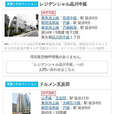
レジデンシャル品川中延
売買 | 中古マンション
仲手半額
東急池上線
「
荏原中延
」駅 徒歩6分
都営浅草線
「
戸越
」駅 徒歩9分
東急池上線
「
戸越銀座
」駅 徒歩9分
築14年 / 5階建 地下1階
東京都
品川区
中延
１丁目
■■レジデンシャル品川中延■■ 東急池上線「荏原中延」駅徒歩６分 ２０１２
年２月完成 総戸数４２戸 宅配ボックス・オートロック完備 ペットの飼育も
可能です。 駅徒歩６分の好立...
現在販売物件情報がありません。
「レジデンシャル品川中延」への
お問い合わせはこちら
ドルメン五反田
売買 | 中古マンション
仲手無料
山手線
「
五反田
」駅 徒歩11分
東急池上線
「
大崎広小路
」駅 徒歩9分
都営浅草線
「
戸越
」駅 徒歩8分
築45年 / 10階建