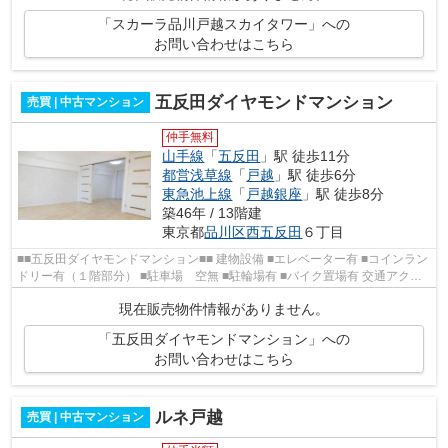
「スカーラ品川戸越スカイタワー」への
お問い合わせはこちら
五反田ダイヤモンドマンション
売買 | 中古マンション
仲手無料
山手線
「
五反田
」駅 徒歩11分
都営浅草線
「
戸越
」駅 徒歩6分
東急池上線
「
戸越銀座
」駅 徒歩8分
築46年 / 13階建
東京都
品川区
西五反田
６丁目
■■五反田ダイヤモンドマンション■■ 建物設備 ■エレベーター有 ■コインラン
ドリー有（１階部分） ■駐車場 空無 ■駐輪場有 ■バイク置場有 交通アクセ
ス ■都営浅草線 戸越駅 徒...
現在販売物件情報がありません。
「五反田ダイヤモンドマンション」への
お問い合わせはこちら
ルネ戸越
売買 | 中古マンション