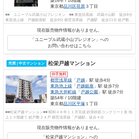
築16年 / 10階建
東京都
品川区
荏原
３丁目
■■ ユニーブル武蔵小山プレジオン ■■ 東急目黒線 武蔵小山駅 徒歩8分
東急池上線 戸越銀座駅 徒歩9分 都営浅草線 戸越駅 徒歩11分 総戸数
33戸 鉄筋コンクリート造10階建 2...
現在販売物件情報がありません。
「ユニーブル武蔵小山プレジオン」への
お問い合わせはこちら
松栄戸越マンション
売買 | 中古マンション
仲手無料
都営浅草線
「
戸越
」駅 徒歩4分
東急池上線
「
戸越銀座
」駅 徒歩7分
東急大井町線
「
戸越公園
」駅 徒歩7分
築54年 / 10階建
東京都
品川区
平塚
１丁目
■■松栄戸越マンション■■ 昭和４６年１１月完成 鉄骨鉄筋コンクリート造 地
上１０階建て 総戸数２４戸 都営浅草線「戸越駅」徒歩４分
現在販売物件情報がありません。
「松栄戸越マンション」への