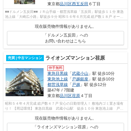
東京都
品川区
西五反田
６丁目
■■ドルメン五反田■■ ＪＲ山手線・都営浅草線「五反田」駅徒歩１１分 東急
池上線「大崎広小路」駅徒歩９分 昭和５６年６月完成 総戸数１８戸 オート
ロック完備 ２駅３路線利用可能...
現在販売物件情報がありません。
「ドルメン五反田」への
お問い合わせはこちら
ライオンズマンション荏原
売買 | 中古マンション
仲手無料
東急目黒線
「
武蔵小山
」駅 徒歩10分
東急池上線
「
戸越銀座
」駅 徒歩10分
都営浅草線
「
戸越
」駅 徒歩12分
築47年 / 7階建
東京都
品川区
荏原
４丁目
昭和５４年４月完成 総戸数４７戸 安心の日勤管理人！ 敷地内ゴミ置き場有
り！ 【周辺環境】 東急目黒線 武蔵小山駅 徒歩１０分 東急池上線 戸越
銀座駅 徒歩１０分 都営浅草...
現在販売物件情報がありません。
「ライオンズマンション荏原」への