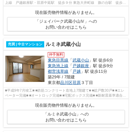
上線 戸越銀座駅・荏原中延駅 徒歩９分 東急大井町線 旗の台駅 徒歩１
４分 都営浅草線 戸越駅 徒歩...
現在販売物件情報がありません。
「ジェイパーク武蔵小山Ⅳ」への
お問い合わせはこちら
ルミネ武蔵小山
売買 | 中古マンション
仲手無料
東急目黒線
「
武蔵小山
」駅 徒歩6分
東急池上線
「
戸越銀座
」駅 徒歩9分
都営浅草線
「
戸越
」駅 徒歩11分
築29年 / 7階建
東京都
品川区
荏原
３丁目
■平成9年7月竣工■ ■鉄筋コンクリート造地上7階建て■ ■総戸数30戸■ ■エレ
ベーター完備■ ■オートロック完備■ ■宅配ボックス完備■ ■新耐震基準適合物
件■ ■管理体制良好■ ■東急目...
現在販売物件情報がありません。
「ルミネ武蔵小山」への
お問い合わせはこちら