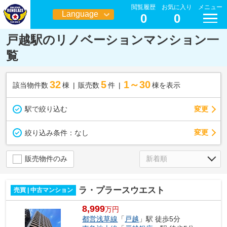
閲覧履歴
お気に入り
メニュー
Language
0
0
日本語
戸越駅のリノベーションマンション一
覧
32
5
1～30
該当物件数
棟
販売数
件
棟を表示
駅で絞り込む
変更
変更
絞り込み条件：
なし
販売物件のみ
ラ・プラースウエスト
売買 | 中古マンション
8,999
万円
都営浅草線
「
戸越
」駅 徒歩5分