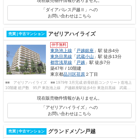
現在販売物件情報がありません。
「ダイアパレス戸越Ⅱ」への
お問い合わせはこちら
アゼリアハイライズ
売買 | 中古マンション
仲手無料
東急池上線
「
戸越銀座
」駅 徒歩4分
東急目黒線
「
武蔵小山
」駅 徒歩13分
都営浅草線
「
戸越
」駅 徒歩7分
築47年 / 10階建
東京都
品川区
荏原
２丁目
■■ アゼリアハイライズ ■■ 1979年 3月完成 鉄骨鉄筋コンクリート造地上
10階建 総戸数 95戸 東急池上線 戸越銀座駅徒歩4分 東急目黒線 武蔵小
山駅徒歩13分 都営浅草線 戸越駅徒...
現在販売物件情報がありません。
「アゼリアハイライズ」への
お問い合わせはこちら
グランドメゾン戸越
売買 | 中古マンション