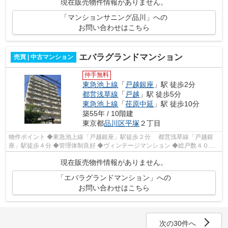
現在販売物件情報がありません。
「マンションサニング品川」への
お問い合わせはこちら
エバラグランドマンション
売買 | 中古マンション
仲手無料
東急池上線
「
戸越銀座
」駅 徒歩2分
都営浅草線
「
戸越
」駅 徒歩5分
東急池上線
「
荏原中延
」駅 徒歩10分
築55年 / 10階建
東京都
品川区
平塚
２丁目
物件ポイント ◆東急池上線「戸越銀座」駅徒歩２分 都営浅草線「戸越銀
座」駅徒歩４分 ◆管理体制良好 ◆ヴィンテージマンション ◆総戸数４０戸
◆エレベーター ◆１０階建
現在販売物件情報がありません。
「エバラグランドマンション」への
お問い合わせはこちら
次の30件へ