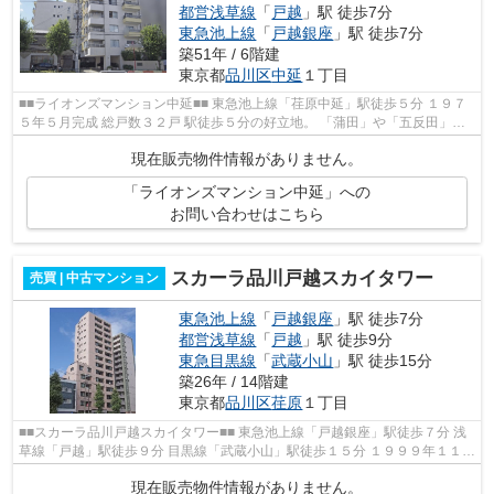
都営浅草線
「
戸越
」駅 徒歩7分
東急池上線
「
戸越銀座
」駅 徒歩7分
築51年 / 6階建
東京都
品川区
中延
１丁目
■■ライオンズマンション中延■■ 東急池上線「荏原中延」駅徒歩５分 １９７
５年５月完成 総戸数３２戸 駅徒歩５分の好立地。 「蒲田」や「五反田」ま
で直通 駐輪場・バイク置き場完備
現在販売物件情報がありません。
「ライオンズマンション中延」への
お問い合わせはこちら
スカーラ品川戸越スカイタワー
売買 | 中古マンション
東急池上線
「
戸越銀座
」駅 徒歩7分
都営浅草線
「
戸越
」駅 徒歩9分
東急目黒線
「
武蔵小山
」駅 徒歩15分
築26年 / 14階建
東京都
品川区
荏原
１丁目
■■スカーラ品川戸越スカイタワー■■ 東急池上線「戸越銀座」駅徒歩７分 浅
草線「戸越」駅徒歩９分 目黒線「武蔵小山」駅徒歩１５分 １９９９年１１月
完成 総戸数３３戸 買い物便利...
現在販売物件情報がありません。