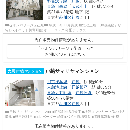
都営浅草線
「
戸越
」駅 徒歩8分
東急目黒線
「
武蔵小山
」駅 徒歩10分
築21年 / 3階建 地下1階
東京都
品川区
荏原
２丁目
■■セボンパサージュ荏原■■ 平成16年11月完成 東急池上線 「戸越銀座」駅
徒歩5分 ペット飼育可能 オートロック 宅配ボックス
現在販売物件情報がありません。
「セボンパサージュ荏原」への
お問い合わせはこちら
戸越サマリヤマンション
売買 | 中古マンション
都営浅草線
「
戸越
」駅 徒歩1分
東急池上線
「
戸越銀座
」駅 徒歩5分
東急大井町線
「
戸越公園
」駅 徒歩8分
築50年 / 8階建
東京都
品川区
戸越
３丁目
■■戸越サマリヤマンション■■ ■昭和51年3月竣工 ■鉄筋コンクリート造地上8
階建 ■総戸数34戸 ■エレベーター完備 ■バイク置場有り ■管理体制良好 都営
浅草線『戸越』駅より徒歩1分
現在販売物件情報がありません。