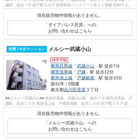
越駅 徒歩７分 総戸数３９戸 鉄骨鉄筋コンクリート造１１階建 昭和５４年
１１月完成
現在販売物件情報がありません。
「ダイアパレス荏原」への
お問い合わせはこちら
メルシー武蔵小山
売買 | 中古マンション
仲手半額
東急目黒線
「
武蔵小山
」駅 徒歩7分
都営浅草線
「
戸越
」駅 徒歩12分
東急池上線
「
戸越銀座
」駅 徒歩10分
築31年 / 5階建
東京都
品川区
荏原
３丁目
■■メルシー武蔵小山■■ 東急目黒線 武蔵小山駅 徒歩７分 都営浅草線 戸
越駅 徒歩１２分 東急池上線 戸越銀座駅 徒歩１０分 総戸数１９戸 鉄筋
コンクリート造５階建 平成７年４...
現在販売物件情報がありません。
「メルシー武蔵小山」への
お問い合わせはこちら