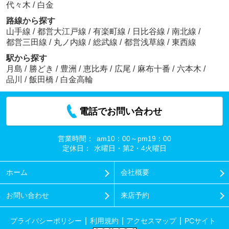
代々木
/
白金
路線から探す
山手線
/
都営大江戸線
/
有楽町線
/
日比谷線
/
南北線
/
都営三田線
/
丸ノ内線
/
総武線
/
都営浅草線
/
東西線
駅から探す
月島
/
勝どき
/
豊洲
/
恵比寿
/
広尾
/
麻布十番
/
六本木
/
品川
/
飯田橋
/
白金高輪
電話でお問い合わせ
営業時間：
am10：00～pm19：00
定休日：
水曜日・第2・4火曜日
ホーム
会社概要
お問い合わせ
来店予約
プライバシーポリシー
利用規約
アクセスマップ
PCサイト