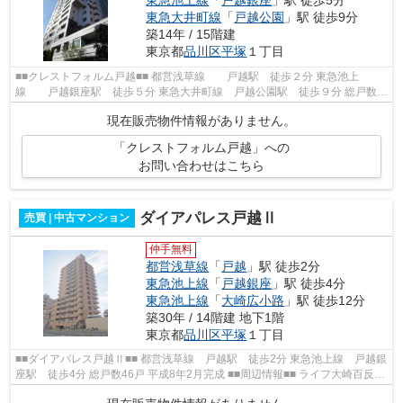
東急大井町線
「
戸越公園
」駅 徒歩9分
築14年 / 15階建
東京都
品川区
平塚
１丁目
■■クレストフォルム戸越■■ 都営浅草線 戸越駅 徒歩２分 東急池上
線 戸越銀座駅 徒歩５分 東急大井町線 戸越公園駅 徒歩９分 総戸数７
０戸 鉄筋コンクリート造１５階建 ２...
現在販売物件情報がありません。
「クレストフォルム戸越」への
お問い合わせはこちら
ダイアパレス戸越Ⅱ
売買 | 中古マンション
仲手無料
都営浅草線
「
戸越
」駅 徒歩2分
東急池上線
「
戸越銀座
」駅 徒歩4分
東急池上線
「
大崎広小路
」駅 徒歩12分
築30年 / 14階建 地下1階
東京都
品川区
平塚
１丁目
■■ダイアパレス戸越Ⅱ■■ 都営浅草線 戸越駅 徒歩2分 東急池上線 戸越銀
座駅 徒歩4分 総戸数46戸 平成8年2月完成 ■■周辺情報■■ ライフ大崎百反通
店 スーパーオオゼキ戸越銀座 ミニ...