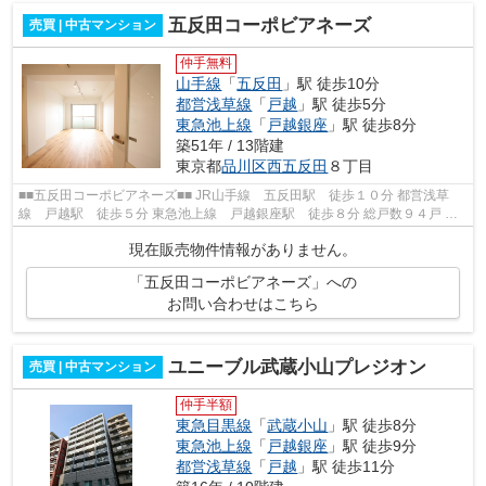
五反田コーポビアネーズ
売買 | 中古マンション
仲手無料
山手線
「
五反田
」駅 徒歩10分
都営浅草線
「
戸越
」駅 徒歩5分
東急池上線
「
戸越銀座
」駅 徒歩8分
築51年 / 13階建
東京都
品川区
西五反田
８丁目
■■五反田コーポビアネーズ■■ JR山手線 五反田駅 徒歩１０分 都営浅草
線 戸越駅 徒歩５分 東急池上線 戸越銀座駅 徒歩８分 総戸数９４戸 鉄
骨鉄筋コンクリート造１３階建 昭和...
現在販売物件情報がありません。
「五反田コーポビアネーズ」への
お問い合わせはこちら
ユニーブル武蔵小山プレジオン
売買 | 中古マンション
仲手半額
東急目黒線
「
武蔵小山
」駅 徒歩8分
東急池上線
「
戸越銀座
」駅 徒歩9分
都営浅草線
「
戸越
」駅 徒歩11分