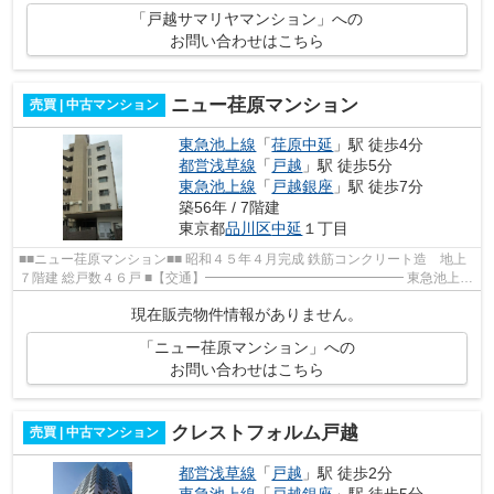
「戸越サマリヤマンション」への
お問い合わせはこちら
ニュー荏原マンション
売買 | 中古マンション
東急池上線
「
荏原中延
」駅 徒歩4分
都営浅草線
「
戸越
」駅 徒歩5分
東急池上線
「
戸越銀座
」駅 徒歩7分
築56年 / 7階建
東京都
品川区
中延
１丁目
■■ニュー荏原マンション■■ 昭和４５年４月完成 鉄筋コンクリート造 地上
７階建 総戸数４６戸 ■【交通】━━━━━━━━━━━━━━━ 東急池上線
≪荏原中延≫駅より徒歩４分 都営浅草線≪戸越≫駅よ...
現在販売物件情報がありません。
「ニュー荏原マンション」への
お問い合わせはこちら
クレストフォルム戸越
売買 | 中古マンション
都営浅草線
「
戸越
」駅 徒歩2分
東急池上線
「
戸越銀座
」駅 徒歩5分