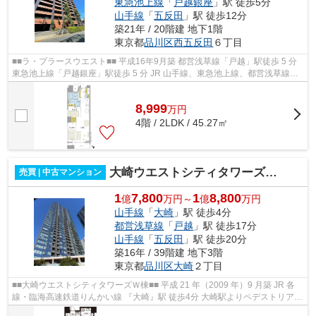
東急池上線
「
戸越銀座
」駅 徒歩5分
山手線
「
五反田
」駅 徒歩12分
築21年 / 20階建 地下1階
東京都
品川区
西五反田
６丁目
■■ラ・プラースウエスト■■ 平成16年9月築 都営浅草線「戸越」駅徒歩 5 分
東急池上線「戸越銀座」駅徒歩 5 分 JR 山手線、東急池上線、都営浅草線
「五反田」駅徒歩12 分 JR 山手線、...
8,999
万
円
4階 / 2LDK / 45.27㎡
大崎ウエストシティタワーズW棟
売買 | 中古マンション
1
7,800
1
8,800
億
万円～
億
万円
山手線
「
大崎
」駅 徒歩4分
都営浅草線
「
戸越
」駅 徒歩17分
山手線
「
五反田
」駅 徒歩20分
築16年 / 39階建 地下3階
東京都
品川区
大崎
２丁目
■■大崎ウエストシティタワーズＷ棟■■ 平成 21 年（2009 年）9 月築 JR 各
線・臨海高速鉄道りんかい線 『大崎』駅 徒歩4分 大崎駅よりペデストリアン
デッキで直結×総戸数1084戸のツ...