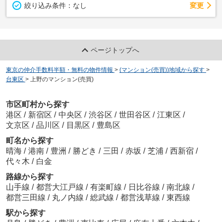
変更
絞り込み条件：
なし
ページトップへ
東京の仲介手数料半額・無料の物件情報
>
(マンション(売買))地域から探す
>
台東区
>
上野のマンション(売買)
市区町村から探す
港区
/
新宿区
/
中央区
/
渋谷区
/
世田谷区
/
江東区
/
文京区
/
品川区
/
目黒区
/
豊島区
町名から探す
晴海
/
港南
/
豊洲
/
勝どき
/
三田
/
赤坂
/
芝浦
/
西新宿
/
代々木
/
白金
路線から探す
山手線
/
都営大江戸線
/
有楽町線
/
日比谷線
/
南北線
/
都営三田線
/
丸ノ内線
/
総武線
/
都営浅草線
/
東西線
駅から探す