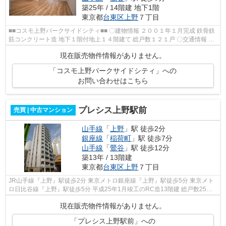
築25年 / 14階建 地下1階
東京都
台東区
上野
７丁目
■■コスモ上野パークサイドシティ■■ 〇建物情報 ２００１年１月完成 鉄骨鉄
筋コンクリート造 地下１階付地上１４階建て 総戸数１２１戸 〇交通情報 山
手線「上野駅」徒歩３分 ...
現在販売物件情報がありません。
「コスモ上野パークサイドシティ」への
お問い合わせはこちら
プレシス上野駅前
売買 | 中古マンション
山手線
「
上野
」駅 徒歩2分
銀座線
「
稲荷町
」駅 徒歩7分
山手線
「
鶯谷
」駅 徒歩12分
築13年 / 13階建
東京都
台東区
上野
７丁目
JR山手線『上野』駅徒歩2分 東京メトロ銀座線『上野』駅徒歩5分 東京メト
ロ日比谷線『上野』駅徒歩5分 平成25年1月竣工のRC造13階建 総戸数25戸
商業地域 ペット飼育可能 施工会...
現在販売物件情報がありません。
「プレシス上野駅前」への