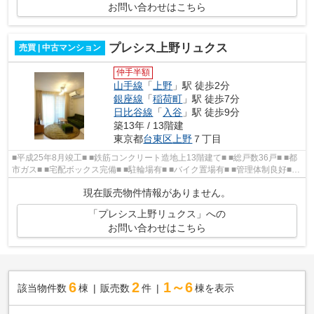
お問い合わせはこちら
プレシス上野リュクス
売買 | 中古マンション
仲手半額
山手線
「
上野
」駅 徒歩2分
銀座線
「
稲荷町
」駅 徒歩7分
日比谷線
「
入谷
」駅 徒歩9分
築13年 / 13階建
東京都
台東区
上野
７丁目
■平成25年8月竣工■ ■鉄筋コンクリート造地上13階建て■ ■総戸数36戸■ ■都
市ガス■ ■宅配ボックス完備■ ■駐輪場有■ ■バイク置場有■ ■管理体制良好■
■JR山手線 上野 駅より徒歩2...
現在販売物件情報がありません。
「プレシス上野リュクス」への
お問い合わせはこちら
6
2
1～6
該当物件数
棟
販売数
件
棟を表示