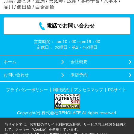
月島
/
勝どき
/
豊洲
/
恵比寿
/
広尾
/
麻布十番
/
六本木
/
品川
/
飯田橋
/
白金高輪
電話でお問い合わせ
営業時間：
am10：00～pm19：00
定休日：
水曜日・第2・4火曜日
ホーム
会社概要
お問い合わせ
来店予約
プライバシーポリシー
利用規約
アクセスマップ
PCサイト
Copyright(c) 株式会社RENOLAZE All rights reserved.
当サイトでは、お客様の当サイト利用状況把握、サービス向上検討を目的と
して、クッキー（Cookie）を使用しています。