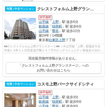
クレストフォルム上野グランステージ
売買 | 中古マンション
仲手無料
山手線
「
上野
」駅 徒歩5分
銀座線
「
稲荷町
」駅 徒歩6分
山手線
「
鶯谷
」駅 徒歩12分
築24年 / 14階建
東京都
台東区
上野
７丁目
■■クレストフォルム上野グランステージ■■ ＪＲ山手線「上野」駅徒歩５分
平成１３年１１月完成 総戸数１５７戸のビッグコミュニティ 駅徒歩５分の好
立地です。 ペットの飼育も可...
現在販売物件情報がありません。
「クレストフォルム上野グランステージ」への
お問い合わせはこちら
コスモ上野パークサイドシティ
売買 | 中古マンション
仲手無料
山手線
「
上野
」駅 徒歩3分
銀座線
「
稲荷町
」駅 徒歩8分
山手線
「
鶯谷
」駅 徒歩9分