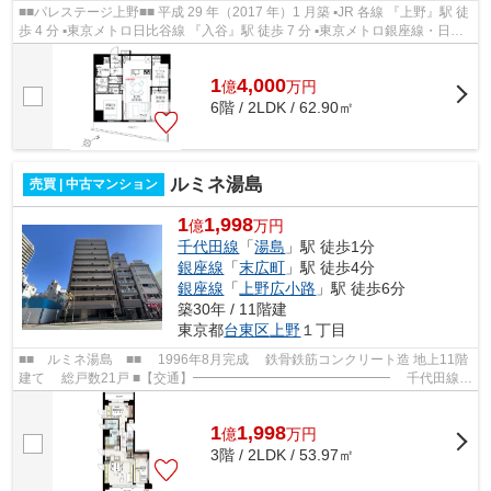
■■パレステージ上野■■ 平成 29 年（2017 年）1 月築 ▪JR 各線 『上野』駅 徒
歩 4 分 ▪東京メトロ日比谷線 『入谷』駅 徒歩 7 分 ▪東京メトロ銀座線・日比
谷線 『上野』駅 徒歩 8 分 ...
1
4,000
億
万
円
6階 / 2LDK / 62.90㎡
ルミネ湯島
売買 | 中古マンション
1
1,998
億
万円
千代田線
「
湯島
」駅 徒歩1分
銀座線
「
末広町
」駅 徒歩4分
銀座線
「
上野広小路
」駅 徒歩6分
築30年 / 11階建
東京都
台東区
上野
１丁目
■■ ルミネ湯島 ■■ 1996年8月完成 鉄骨鉄筋コンクリート造 地上11階
建て 総戸数21戸 ■【交通】━━━━━━━━━━━━━━━ 千代田線
【湯島】駅より徒歩1分 銀座線【末広町】駅より...
1
1,998
億
万
円
3階 / 2LDK / 53.97㎡