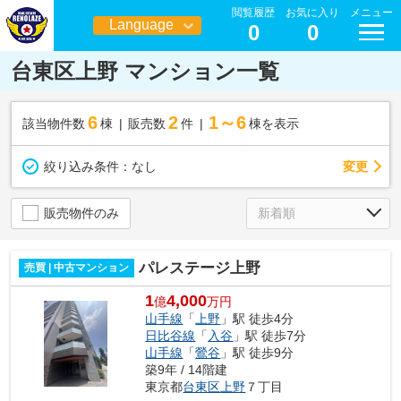
閲覧履歴
お気に入り
メニュー
Language
0
0
日本語
台東区上野 マンション一覧
6
2
1～6
該当物件数
棟
販売数
件
棟を表示
変更
絞り込み条件：
なし
販売物件のみ
パレステージ上野
売買 | 中古マンション
1
4,000
億
万円
山手線
「
上野
」駅 徒歩4分
日比谷線
「
入谷
」駅 徒歩7分
山手線
「
鶯谷
」駅 徒歩9分
築9年 / 14階建
東京都
台東区
上野
７丁目