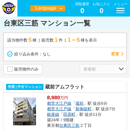
閲覧履歴
お気に入り
メニュー
Language
0
0
日本語
台東区三筋 マンション一覧
5
1
1～5
該当物件数
棟
販売数
件
棟を表示
変更
絞り込み条件：
なし
販売物件のみ
蔵前アムフラット
売買 | 中古マンション
8,980
万円
都営大江戸線
「
蔵前
」駅 徒歩5分
都営大江戸線
「
新御徒町
」駅 徒歩7分
銀座線
「
田原町
」駅 徒歩11分
築24年 / 9階建
東京都
台東区
三筋
２丁目