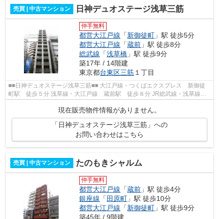
日神デュオステージ浅草三筋
売買 | 中古マンション
仲手無料
都営大江戸線
「
新御徒町
」駅 徒歩5分
都営大江戸線
「
蔵前
」駅 徒歩8分
総武線
「
浅草橋
」駅 徒歩9分
築17年 / 14階建
東京都
台東区
三筋
１丁目
■■日神デュオステージ浅草三筋■■ 大江戸線・つくばエクスプレス 新御徒
町駅 徒歩５分 浅草線・大江戸線 蔵前駅 徒歩８分 JR総武線・浅草線
浅草橋駅 徒歩９分 日比谷線 仲御徒...
現在販売物件情報がありません。
「日神デュオステージ浅草三筋」への
お問い合わせはこちら
たのもきシャルム
売買 | 中古マンション
仲手無料
都営大江戸線
「
蔵前
」駅 徒歩4分
銀座線
「
田原町
」駅 徒歩10分
都営大江戸線
「
新御徒町
」駅 徒歩9分
築45年 / 9階建