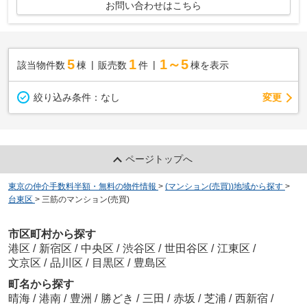
お問い合わせはこちら
5
1
1～5
該当物件数
棟
販売数
件
棟を表示
変更
絞り込み条件：
なし
ページトップへ
東京の仲介手数料半額・無料の物件情報
>
(マンション(売買))地域から探す
>
台東区
>
三筋のマンション(売買)
市区町村から探す
港区
/
新宿区
/
中央区
/
渋谷区
/
世田谷区
/
江東区
/
文京区
/
品川区
/
目黒区
/
豊島区
町名から探す
晴海
/
港南
/
豊洲
/
勝どき
/
三田
/
赤坂
/
芝浦
/
西新宿
/