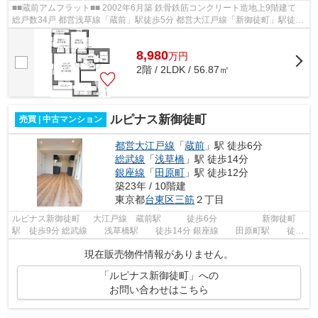
■■蔵前アムフラット■■ 2002年6月築 鉄骨鉄筋コンクリート造地上9階建て
総戸数34戸 都営浅草線「蔵前」駅徒歩5分 都営大江戸線「新御徒町」駅徒歩
7分 東京メトロ銀座線「田原町」駅...
8,980
万
円
2階 / 2LDK / 56.87㎡
ルピナス新御徒町
売買 | 中古マンション
都営大江戸線
「
蔵前
」駅 徒歩6分
総武線
「
浅草橋
」駅 徒歩14分
銀座線
「
田原町
」駅 徒歩12分
築23年 / 10階建
東京都
台東区
三筋
２丁目
ルピナス新御徒町 大江戸線 蔵前駅 徒歩6分 新御徒町
駅 徒歩9分 総武線 浅草橋駅 徒歩14分 銀座線 田原町駅 徒歩
12分 ≪建物情報≫ ＲＣ造10階建 総...
現在販売物件情報がありません。
「ルピナス新御徒町」への
お問い合わせはこちら