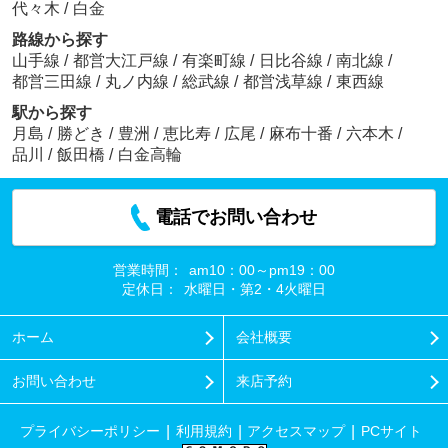
代々木
/
白金
路線から探す
山手線
/
都営大江戸線
/
有楽町線
/
日比谷線
/
南北線
/
都営三田線
/
丸ノ内線
/
総武線
/
都営浅草線
/
東西線
駅から探す
月島
/
勝どき
/
豊洲
/
恵比寿
/
広尾
/
麻布十番
/
六本木
/
品川
/
飯田橋
/
白金高輪
電話でお問い合わせ
営業時間：
am10：00～pm19：00
定休日：
水曜日・第2・4火曜日
ホーム
会社概要
お問い合わせ
来店予約
プライバシーポリシー
利用規約
アクセスマップ
PCサイト