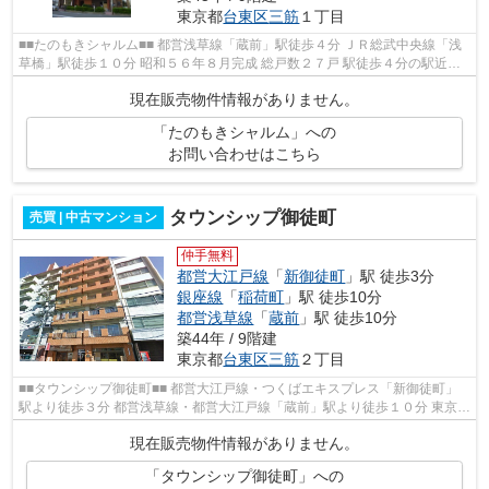
東京都
台東区
三筋
１丁目
■■たのもきシャルム■■ 都営浅草線「蔵前」駅徒歩４分 ＪＲ総武中央線「浅
草橋」駅徒歩１０分 昭和５６年８月完成 総戸数２７戸 駅徒歩４分の駅近立
地 管理体制良好 スーパーなど...
現在販売物件情報がありません。
「たのもきシャルム」への
お問い合わせはこちら
タウンシップ御徒町
売買 | 中古マンション
仲手無料
都営大江戸線
「
新御徒町
」駅 徒歩3分
銀座線
「
稲荷町
」駅 徒歩10分
都営浅草線
「
蔵前
」駅 徒歩10分
築44年 / 9階建
東京都
台東区
三筋
２丁目
■■タウンシップ御徒町■■ 都営大江戸線・つくばエキスプレス「新御徒町」
駅より徒歩３分 都営浅草線・都営大江戸線「蔵前」駅より徒歩１０分 東京メ
トロ銀座線「稲荷町」駅より徒歩１...
現在販売物件情報がありません。
「タウンシップ御徒町」への