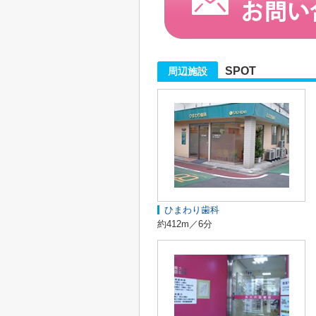
SPOT
周辺施設
ひまわり歯科
約412m／6分