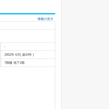
情報の見方
-
2002年 6月( 築24年 )
7階建 地下1階