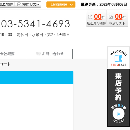
Language
最終更新：2026年08月06日
00
00
日本語
件
件
中文
最近見た物件
検討リスト
m19：00 定休日：水曜日・第2・4火曜日
コート