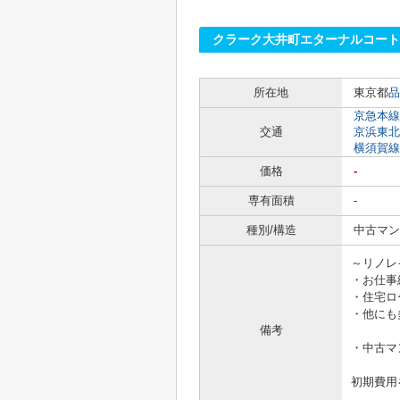
クラーク大井町エターナルコート
所在地
東京都
品
京急本線
交通
京浜東北
横須賀線
価格
-
専有面積
-
種別/構造
中古マン
～リノレ
・お仕事
・住宅ロ
・他にも
備考
・中古マ
初期費用