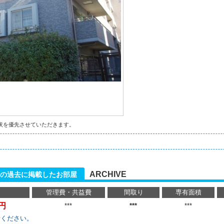
状を優先させていただきます。
ARCHIVE
トの過去に掲載したお部屋
管理費・共益費
間取り
専有面積
万円
***
***
***
せください。