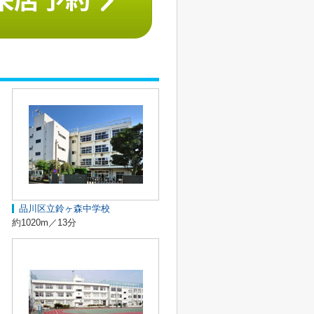
品川区立鈴ヶ森中学校
約1020m／13分