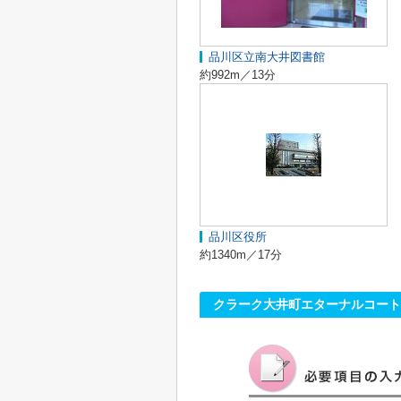
品川区立南大井図書館
約992m／13分
品川区役所
約1340m／17分
クラーク大井町エターナルコート