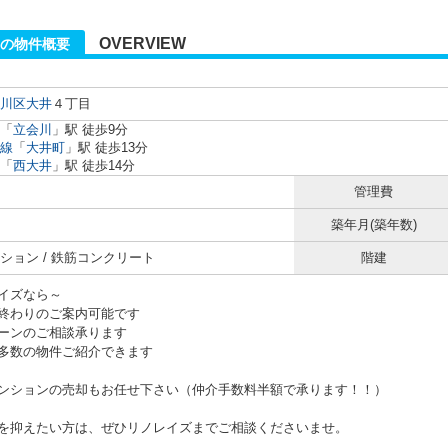
OVERVIEW
の物件概要
川区
大井
４丁目
「
立会川
」駅 徒歩9分
線
「
大井町
」駅 徒歩13分
「
西大井
」駅 徒歩14分
管理費
築年月(築年数)
ション / 鉄筋コンクリート
階建
イズなら～
終わりのご案内可能です
ーンのご相談承ります
多数の物件ご紹介できます
ンションの売却もお任せ下さい（仲介手数料半額で承ります！！）
を抑えたい方は、ぜひリノレイズまでご相談くださいませ。