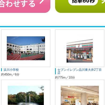
浜川小学校
セブンイレブン品川東大井2丁目
店
約450m／6分
約775m／10分