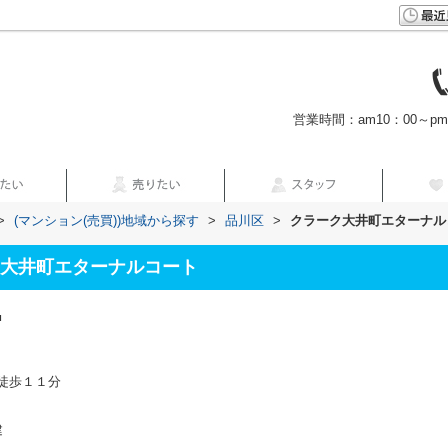
営業時間：am10：00～p
>
(マンション(売買))地域から探す
>
品川区
>
クラーク大井町エターナル
大井町エターナルコート
■
徒歩１１分
建