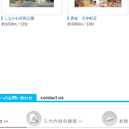
しながわ区民公園
西友 大井町店
約1018m／13分
約1002m／13分
contact us
へのお問い合わせ