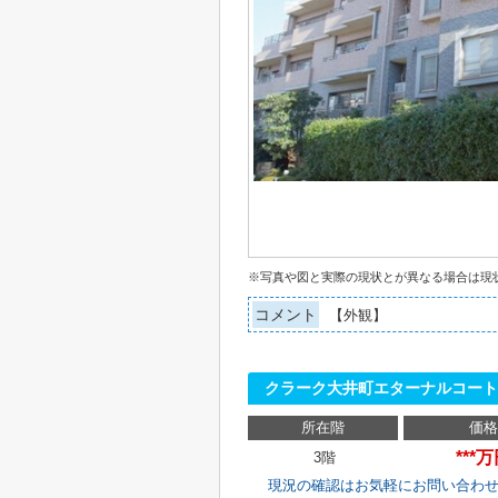
※写真や図と実際の現状とが異なる場合は現
コメント
【外観】
クラーク大井町エターナルコー
所在階
価格
***
3階
現況の確認はお気軽にお問い合わ