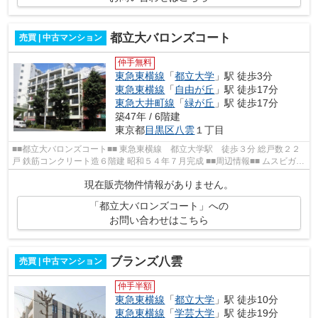
都立大バロンズコート
売買 | 中古マンション
仲手無料
東急東横線
「
都立大学
」駅 徒歩3分
東急東横線
「
自由が丘
」駅 徒歩17分
東急大井町線
「
緑が丘
」駅 徒歩17分
築47年 / 6階建
東京都
目黒区
八雲
１丁目
■■都立大バロンズコート■■ 東急東横線 都立大学駅 徒歩３分 総戸数２２
戸 鉄筋コンクリート造６階建 昭和５４年７月完成 ■■周辺情報■■ ムスビガー
デン 東急ストア都立大学店 フ...
現在販売物件情報がありません。
「都立大バロンズコート」への
お問い合わせはこちら
ブランズ八雲
売買 | 中古マンション
仲手半額
東急東横線
「
都立大学
」駅 徒歩10分
東急東横線
「
学芸大学
」駅 徒歩19分