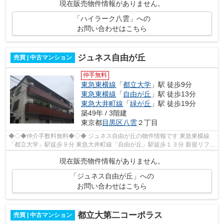
現在販売物件情報がありません。
「ハイラーク八雲」への
お問い合わせはこちら
ジュネス自由が丘
売買 | 中古マンション
仲手無料
東急東横線
「
都立大学
」駅 徒歩9分
東急東横線
「
自由が丘
」駅 徒歩13分
東急大井町線
「
緑が丘
」駅 徒歩19分
築49年 / 3階建
東京都
目黒区
八雲
２丁目
◆◇◆仲介手数料無料◆◇◆ ジュネス自由が丘の物件情報です 東急東横線
「都立大学」駅徒歩９分 東急大井町線「自由が丘」駅徒歩１３分 新規リフォ
ームマンション♪ ２ＤＫタイプ 南西向...
現在販売物件情報がありません。
「ジュネス自由が丘」への
お問い合わせはこちら
都立大第二コーポラス
売買 | 中古マンション