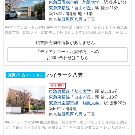
東急田園都市線
「
駒沢大学
」駅 徒歩17分
東急東横線
「
自由が丘
」駅 徒歩21分
築15年 / 3階建 地下1階
東京都
目黒区
八雲
５丁目
■■ディアナコート八雲桜樹■■ 東急東横線「都立大学」駅徒歩１４分 東急田
園都市線「駒沢大学」駅徒歩１７分 ２０１１年１月完成 総戸数３４戸 目黒
区立「東根小学校」区 ペットの...
現在販売物件情報がありません。
「ディアナコート八雲桜樹」への
お問い合わせはこちら
ハイラーク八雲
売買 | 中古マンション
仲手無料
東急東横線
「
都立大学
」駅 徒歩15分
東急東横線
「
自由が丘
」駅 徒歩18分
東急田園都市線
「
駒沢大学
」駅 徒歩20分
築50年 / 4階建
東京都
目黒区
八雲
５丁目
■■ハイラーク八雲■■ 東急東横線『都立大学』駅より徒歩１５分 駒沢公園至
近、自由が丘も徒歩圏内♪ 昭和５１年４月完成 総戸数２２戸 レンガ調タイル
貼の外観、低層マンション 管...