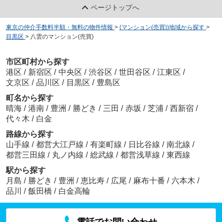
ページトップへ
東京の仲介手数料半額・無料の物件情報
>
(マンション(売買))地域から探す
>
目黒区
>
八雲のマンション(売買)
市区町村から探す
港区
/
新宿区
/
中央区
/
渋谷区
/
世田谷区
/
江東区
/
文京区
/
品川区
/
目黒区
/
豊島区
町名から探す
晴海
/
港南
/
豊洲
/
勝どき
/
三田
/
赤坂
/
芝浦
/
西新宿
/
代々木
/
白金
路線から探す
山手線
/
都営大江戸線
/
有楽町線
/
日比谷線
/
南北線
/
都営三田線
/
丸ノ内線
/
総武線
/
都営浅草線
/
東西線
駅から探す
月島
/
勝どき
/
豊洲
/
恵比寿
/
広尾
/
麻布十番
/
六本木
/
品川
/
飯田橋
/
白金高輪