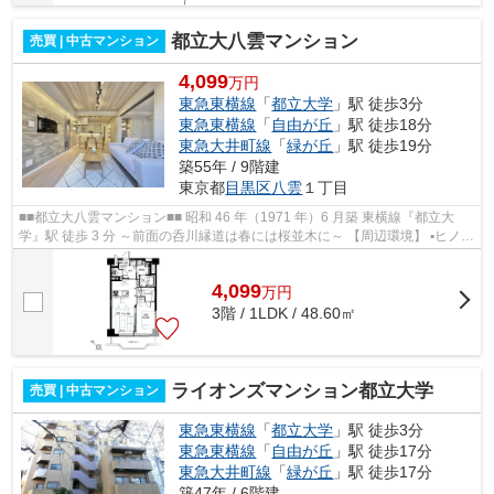
都立大八雲マンション
売買 | 中古マンション
4,099
万円
東急東横線
「
都立大学
」駅 徒歩3分
東急東横線
「
自由が丘
」駅 徒歩18分
東急大井町線
「
緑が丘
」駅 徒歩19分
築55年 / 9階建
東京都
目黒区
八雲
１丁目
■■都立大八雲マンション■■ 昭和 46 年（1971 年）6 月築 東横線『都立大
学』駅 徒歩 3 分 ～前面の呑川縁道は春には桜並木に～ 【周辺環境】 ▪ヒノミ
ドラッグ都立大店：マンショ...
4,099
万
円
3階 / 1LDK / 48.60㎡
ライオンズマンション都立大学
売買 | 中古マンション
東急東横線
「
都立大学
」駅 徒歩3分
東急東横線
「
自由が丘
」駅 徒歩17分
東急大井町線
「
緑が丘
」駅 徒歩17分
築47年 / 6階建