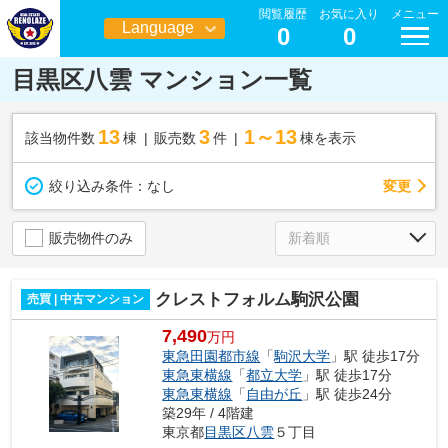
閲覧履歴
お気に入り
メニュー
Language
0
0
日本語
目黒区八雲 マンション一覧
13
3
1～13
該当物件数
棟
販売数
件
棟を表示
変更
絞り込み条件：
なし
販売物件のみ
クレストフォルム駒沢公園
売買 | 中古マンション
7,490
万円
東急田園都市線
「
駒沢大学
」駅 徒歩17分
東急東横線
「
都立大学
」駅 徒歩17分
東急東横線
「
自由が丘
」駅 徒歩24分
築29年 / 4階建
東京都
目黒区
八雲
５丁目