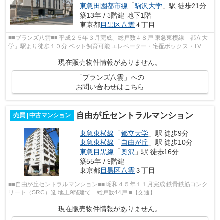
東急田園都市線
「
駒沢大学
」駅 徒歩21分
築13年 / 3階建 地下1階
東京都
目黒区
八雲
４丁目
■■ブランズ八雲■■ 平成２５年３月完成、総戸数４８戸 東急東横線「都立大
学」駅より徒歩１０分 ペット飼育可能 エレベーター・宅配ボックス・TVモ
ニター付インターホン完備 八雲...
現在販売物件情報がありません。
「ブランズ八雲」への
お問い合わせはこちら
自由が丘セントラルマンション
売買 | 中古マンション
東急東横線
「
都立大学
」駅 徒歩9分
東急東横線
「
自由が丘
」駅 徒歩10分
東急目黒線
「
奥沢
」駅 徒歩16分
築55年 / 9階建
東京都
目黒区
八雲
３丁目
■■自由が丘セントラルマンション■■ 昭和４５年１１月完成 鉄骨鉄筋コンク
リート（SRC）造 地上9階建て 総戸数44戸 ■【交通】
━━━━━━━━━━━━━━━ 東急東横線『都立大学』駅より徒歩９...
現在販売物件情報がありません。