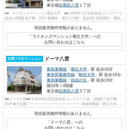
東京都
目黒区
八雲
１丁目
■■ ライオンズマンション都立大学 ■■ 1979年 3月完成 鉄筋コンクリート
造地上6階建 総戸数 25戸 東横線 都立大学駅 徒歩3分 買物便利・通勤便
利な立地です。 ≪共用部修繕履...
現在販売物件情報がありません。
「ライオンズマンション都立大学」への
お問い合わせはこちら
ドーマ八雲
売買 | 中古マンション
東急東横線
「
都立大学
」駅 徒歩16分
東急田園都市線
「
駒沢大学
」駅 徒歩18分
東急東横線
「
自由が丘
」駅 徒歩19分
築23年 / 4階建
東京都
目黒区
八雲
５丁目
■■ドーマ八雲■■ 平成15年3月完成 鉄筋コンクリート造 4階建て 総戸数
34戸 ■【交通】━━━━━━━━━━━━━━━ 東急東横線『都立大学』駅
より徒歩16分 渋谷・目黒・田園調布・成城学園前へ...
現在販売物件情報がありません。
「ドーマ八雲」への
お問い合わせはこちら