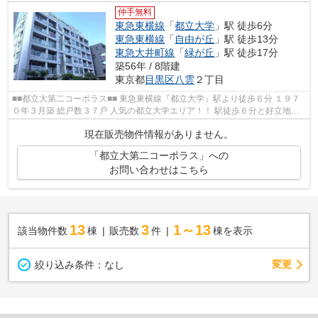
仲手無料
東急東横線
「
都立大学
」駅 徒歩6分
東急東横線
「
自由が丘
」駅 徒歩13分
東急大井町線
「
緑が丘
」駅 徒歩17分
築56年 / 8階建
東京都
目黒区
八雲
２丁目
■■都立大第二コーポラス■■ 東急東横線『都立大学』駅より徒歩６分 １９７
０年３月築 総戸数３７戸 人気の都立大学エリア！！ 駅徒歩６分と好立地、
都心へのアクセス良好です♪ 自...
現在販売物件情報がありません。
「都立大第二コーポラス」への
お問い合わせはこちら
13
3
1～13
該当物件数
棟
販売数
件
棟を表示
変更
絞り込み条件：
なし