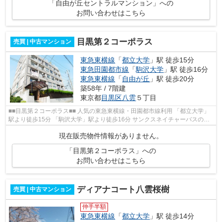
「自由が丘セントラルマンション」への
お問い合わせはこちら
目黒第２コーポラス
売買 | 中古マンション
東急東横線
「
都立大学
」駅 徒歩15分
東急田園都市線
「
駒沢大学
」駅 徒歩16分
東急東横線
「
自由が丘
」駅 徒歩20分
築58年 / 7階建
東京都
目黒区
八雲
５丁目
■■目黒第２コーポラス■■ 人気の東急東横線・田園都市線利用 「都立大学」
駅より徒歩15分 「駒沢大学」駅より徒歩16分 サンクスネイチャーバスの利
用で自由が丘駅まで無料乗車可能 ...
現在販売物件情報がありません。
「目黒第２コーポラス」への
お問い合わせはこちら
ディアナコート八雲桜樹
売買 | 中古マンション
仲手半額
東急東横線
「
都立大学
」駅 徒歩14分