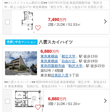
■■クレストフォルム駒沢公園■■ 1997年5月完成 東急田園都市線『駒沢大
学』駅より徒歩17分 東急東横線『都立大学』駅より徒歩17分 目黒区八雲の
閑静な住宅街に位置した静かな環境 駒...
7,490
万
円
2階 / 2LDK / 51.53㎡
八雲スカイハイツ
売買 | 中古マンション
6,880
万円
東急東横線
「
都立大学
」駅 徒歩13分
東急東横線
「
自由が丘
」駅 徒歩18分
東急田園都市線
「
駒沢大学
」駅 徒歩22分
築52年 / 4階建
東京都
目黒区
八雲
３丁目
■■八雲スカイハイツ■■ 昭和49年4月完成 東急東横線「都立大学」 駅徒歩13
分 東急東横線 「自由が丘」駅徒歩18分 ペット飼育/可(細則有) 駒沢公園にほ
ど近い閑静な住宅地 【周辺環...
6,880
万
円
3階 / 1LDK / 61.20㎡