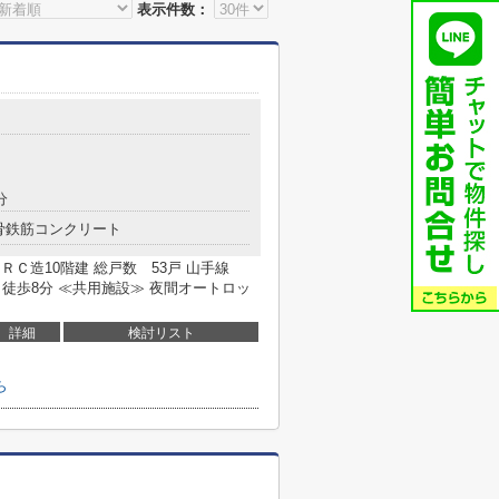
表示件数：
分
骨鉄筋コンクリート
 ＳＲＣ造10階建 総戸数 53戸 山手線
徒歩8分 ≪共用施設≫ 夜間オートロッ
詳細
検討リスト
ら