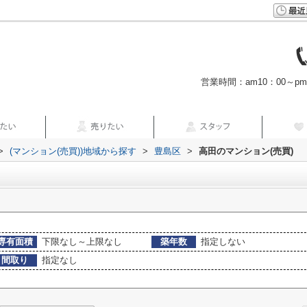
営業時間：am10：00～p
>
(マンション(売買))地域から探す
>
豊島区
>
高田のマンション(売買)
専有面積
下限なし～上限なし
築年数
指定しない
間取り
指定なし