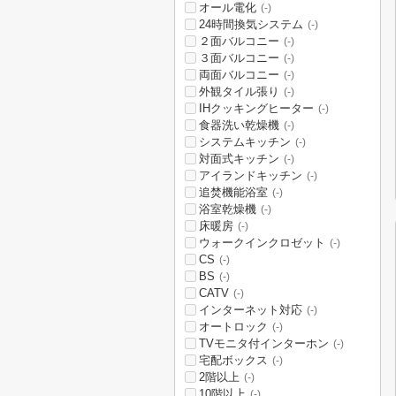
オール電化
(-)
24時間換気システム
(-)
２面バルコニー
(-)
３面バルコニー
(-)
両面バルコニー
(-)
外観タイル張り
(-)
IHクッキングヒーター
(-)
食器洗い乾燥機
(-)
システムキッチン
(-)
対面式キッチン
(-)
アイランドキッチン
(-)
追焚機能浴室
(-)
浴室乾燥機
(-)
床暖房
(-)
ウォークインクロゼット
(-)
CS
(-)
BS
(-)
CATV
(-)
インターネット対応
(-)
オートロック
(-)
TVモニタ付インターホン
(-)
宅配ボックス
(-)
2階以上
(-)
10階以上
(-)