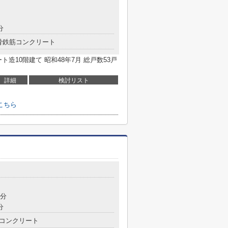
分
骨鉄筋コンクリート
造10階建て 昭和48年7月 総戸数53戸
詳細
検討リスト
こちら
7分
分
コンクリート