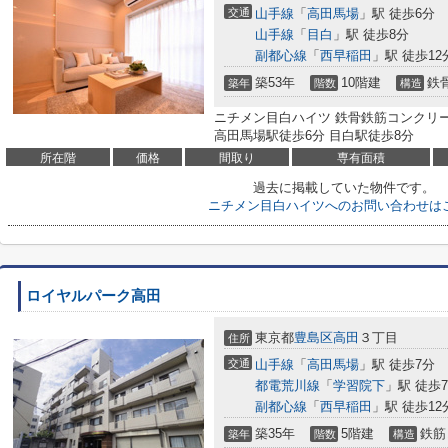
交通
山手線
「
高田馬場
」駅 徒歩6分
山手線
「
目白
」駅 徒歩8分
副都心線
「
西早稲田
」駅 徒歩12
築53年
10階建
鉄
築年
階数
構造
ニチメン目白ハイツ 鉄骨鉄筋コンクリート
高田馬場駅徒歩6分 目白駅徒歩8分
所在階
価格
間取り
専有面積
過去に掲載していた物件です。
ニチメン目白ハイツへのお問い合わせは
ロイヤルパーク高田
東京都
豊島区
高田
３丁目
住所
交通
山手線
「
高田馬場
」駅 徒歩7分
都電荒川線
「
学習院下
」駅 徒歩
副都心線
「
西早稲田
」駅 徒歩12
築35年
5階建
鉄筋
築年
階数
構造