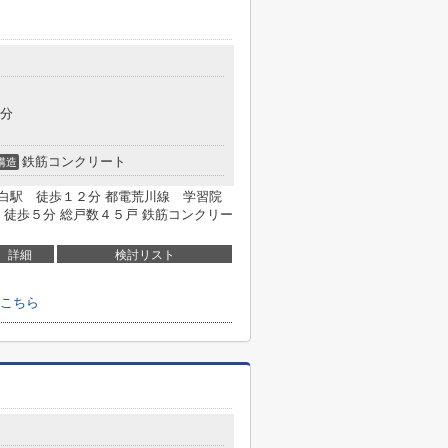
3分
鉄筋コンクリート
構造
目白駅 徒歩１２分 都電荒川線 学習院
徒歩５分 総戸数４５戸 鉄筋コンクリー
詳細
検討リスト
こちら