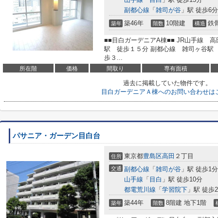
副都心線
「
雑司が谷
」駅 徒歩6分
築46年
10階建
鉄
築年
階数
構造
■■目白ガーデニアA棟■■ JR山手線 
駅 徒歩１５分 副都心線 雑司ヶ谷駅
歩３...
所在階
価格
間取り
専有面積
過去に掲載していた物件です。
目白ガーデニアＡ棟へのお問い合わせは
パサニア・ガーデン目白台
東京都
豊島区
高田
２丁目
住所
交通
副都心線
「
雑司が谷
」駅 徒歩1分
山手線
「
目白
」駅 徒歩10分
都電荒川線
「
学習院下
」駅 徒歩
築44年
8階建 地下1階
築年
階数