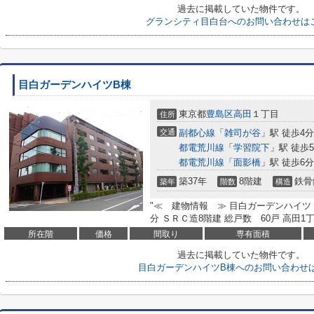
過去に掲載していた物件です。
グランシティ目白台へのお問い合わせは
目白ガーデンハイツB棟
東京都
豊島区
高田
１丁目
住所
交通
副都心線
「
雑司が谷
」駅 徒歩4分
都電荒川線
「
学習院下
」駅 徒歩
都電荒川線
「
面影橋
」駅 徒歩6分
築37年
8階建
鉄骨
築年
階数
構造
"≪ 建物情報 ≫ 目白ガーデンハイツ 1
分 ＳＲＣ造8階建 総戸数 60戸 高田1丁
所在階
価格
間取り
専有面積
過去に掲載していた物件です。
目白ガーデンハイツB棟へのお問い合わせ