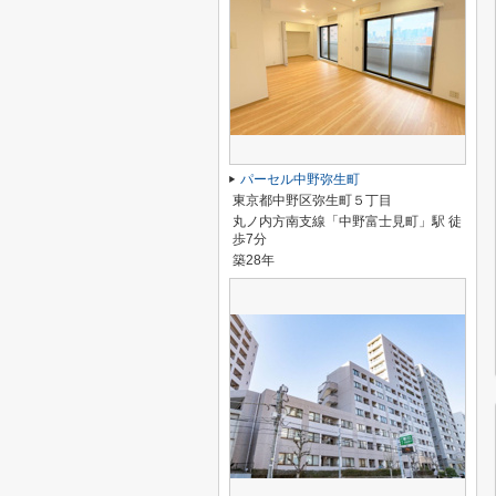
パーセル中野弥生町
東京都中野区弥生町５丁目
丸ノ内方南支線「中野富士見町」駅 徒
歩7分
築28年