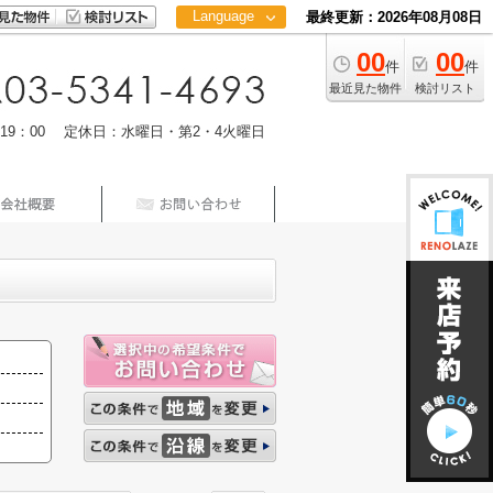
Language
最終更新：2026年08月08日
00
00
日本語
件
件
中文
最近見た物件
検討リスト
m19：00 定休日：水曜日・第2・4火曜日