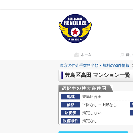
東京の仲介手数料半額・無料の物件情報
豊島区高田 マンション一覧
地域
豊島区高田
価格
下限なし～上限なし
駅徒歩
指定しない
設備条件
指定なし