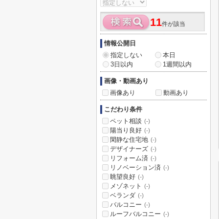
11
件が該当
情報公開日
指定しない
本日
3日以内
1週間以内
画像・動画あり
画像あり
動画あり
こだわり条件
ペット相談
(-)
陽当り良好
(-)
閑静な住宅地
(-)
デザイナーズ
(-)
リフォーム済
(-)
リノベーション済
(-)
眺望良好
(-)
メゾネット
(-)
ベランダ
(-)
バルコニー
(-)
ルーフバルコニー
(-)