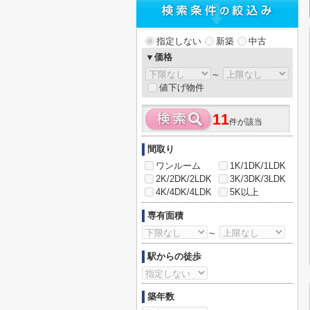
指定しない
新築
中古
▼価格
～
値下げ物件
11
件が該当
間取り
ワンルーム
1K/1DK/1LDK
2K/2DK/2LDK
3K/3DK/3LDK
4K/4DK/4LDK
5K以上
専有面積
～
駅からの徒歩
築年数