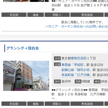
■■パサニア・ガーデン目白台■■ 副都
目白駅 徒歩１０分 総戸数１５９戸 
建 ...
所在階
価格
間取り
専有面積
過去に掲載していた物件です。
パサニア・ガーデン目白台へのお問い合わせ
グランシティ目白台
東京都
豊島区
高田
１丁目
住所
交通
東西線
「
早稲田
」駅 徒歩12分
副都心線
「
雑司が谷
」駅 徒歩12
有楽町線
「
江戸川橋
」駅 徒歩16
築25年
8階建
鉄筋
築年
階数
構造
■■グランシティ目白台■■ 東西線 早
駅 徒歩１２分 有楽町線 江戸川橋駅 
ー...
所在階
価格
間取り
専有面積