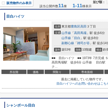
並び順：
販売物件のみ表示
11
1-11
該当公開件数
棟
棟表示
目白ハイツ
東京都
豊島区
高田
３丁目
住所
交通
山手線
「
高田馬場
」駅 徒歩6分
山手線
「
目白
」駅 徒歩8分
副都心線
「
雑司が谷
」駅 徒歩14
築53年
10階建
鉄
築年
階数
構造
■■ 目白ハイツ ■■ 1973年 7月完成
高田馬場駅 徒歩6分 山手線 目白駅 
ク...
所在階
価格
間取り
専有面積
過去に掲載していた物件です。
目白ハイツへのお問い合わせはこち
シャンボール目白