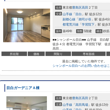
東京都
豊島区
高田
２丁目
住所
交通
山手線
「
目白
」駅 徒歩12分
副都心線
「
雑司が谷
」駅 徒歩4分
都電荒川線
「
学習院下
」駅 徒歩
築49年
5階建
鉄筋
築年
階数
構造
■■シャンボール目白■■ 山手線 目
徒歩４分 都電荒川線 学習院下駅 徒
高田...
所在階
価格
間取り
専有面積
過去に掲載していた物件です。
シャンボール目白へのお問い合わせはこ
目白ガーデニアＡ棟
東京都
豊島区
高田
２丁目
住所
交通
山手線
「
高田馬場
」駅 徒歩13分
山手線
「
目白
」駅 徒歩15分