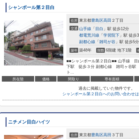
シャンボール第２目白
東京都
豊島区
高田
２丁目
住所
交通
山手線
「
目白
」駅 徒歩12分
都電荒川線
「
学習院下
」駅 徒歩
副都心線
「
雑司が谷
」駅 徒歩5分
築48年
6階建 地下1階
築年
階数
■■シャンボール第２目白■■ 山手線 
下駅 徒歩３分 副都心線 雑司ヶ谷駅 
ト...
所在階
価格
間取り
専有面積
過去に掲載していた物件です。
シャンボール第２目白へのお問い合わせは
ニチメン目白ハイツ
東京都
豊島区
高田
３丁目
住所