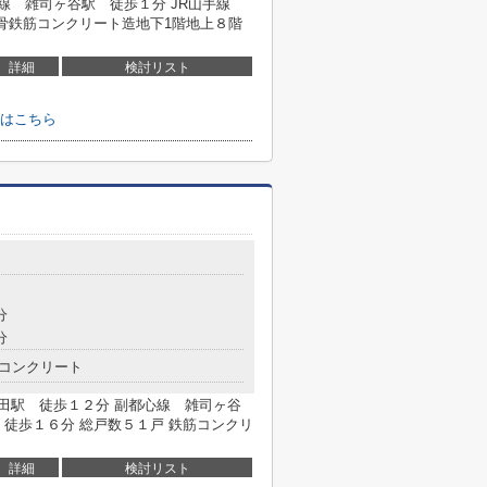
心線 雑司ヶ谷駅 徒歩１分 JR山手線
鉄骨鉄筋コンクリート造地下1階地上８階
詳細
検討リスト
はこちら
分
分
コンクリート
稲田駅 徒歩１２分 副都心線 雑司ヶ谷
徒歩１６分 総戸数５１戸 鉄筋コンクリ
詳細
検討リスト