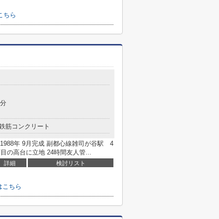
こちら
5分
鉄筋コンクリート
988年 9月完成 副都心線雑司が谷駅 4
目の高台に立地 24時間友人管...
詳細
検討リスト
はこちら