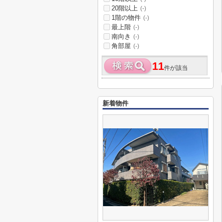
20階以上
(-)
1階の物件
(-)
最上階
(-)
南向き
(-)
角部屋
(-)
11
件が該当
新着物件