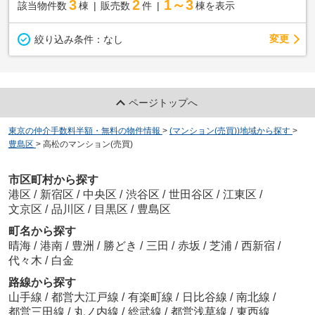
3
2
1～3
該当物件数
棟
販売数
件
棟を表示
変更
絞り込み条件：
なし
ページトップへ
東京の仲介手数料半額・無料の物件情報
>
(マンション(売買))地域から探す
>
豊島区
>
高松のマンション(売買)
市区町村から探す
港区
/
新宿区
/
中央区
/
渋谷区
/
世田谷区
/
江東区
/
文京区
/
品川区
/
目黒区
/
豊島区
町名から探す
晴海
/
港南
/
豊洲
/
勝どき
/
三田
/
赤坂
/
芝浦
/
西新宿
/
代々木
/
白金
路線から探す
山手線
/
都営大江戸線
/
有楽町線
/
日比谷線
/
南北線
/
都営三田線
/
丸ノ内線
/
総武線
/
都営浅草線
/
東西線