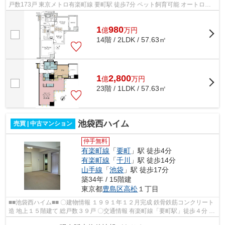
戸数173戸 東京メトロ有楽町線 要町駅 徒歩7分 ペット飼育可能 オートロッ
ク・防犯カメラ完備 コンシェルジュ...
1
980
億
万
円
14階 / 2LDK / 57.63㎡
1
2,800
億
万
円
23階 / 1LDK / 57.63㎡
池袋西ハイム
売買 | 中古マンション
仲手無料
有楽町線
「
要町
」駅 徒歩4分
有楽町線
「
千川
」駅 徒歩14分
山手線
「
池袋
」駅 徒歩17分
築34年 / 15階建
東京都
豊島区
高松
１丁目
■■池袋西ハイム■■ 〇建物情報 １９９１年１２月完成 鉄骨鉄筋コンクリート
造 地上１５階建て 総戸数３９戸 〇交通情報 有楽町線「要町駅」徒歩４分 有
楽町線「千川駅」徒歩４...