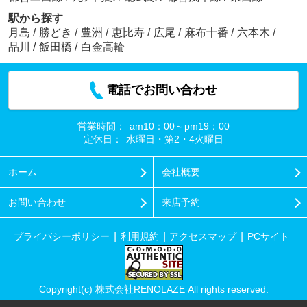
駅から探す
月島
/
勝どき
/
豊洲
/
恵比寿
/
広尾
/
麻布十番
/
六本木
/
品川
/
飯田橋
/
白金高輪
電話でお問い合わせ
営業時間：
am10：00～pm19：00
定休日：
水曜日・第2・4火曜日
ホーム
会社概要
お問い合わせ
来店予約
プライバシーポリシー
利用規約
アクセスマップ
PCサイト
Copyright(c) 株式会社RENOLAZE All rights reserved.