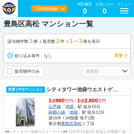
閲覧履歴
お気に入り
メニュー
Language
0
0
日本語
豊島区高松 マンション一覧
3
2
1～3
該当物件数
棟
販売数
件
棟を表示
変更
絞り込み条件：
なし
販売物件のみ
シティタワー池袋ウエストゲート
売買 | 中古マンション
1
980
1
2,800
億
万円～
億
万円
山手線
「
池袋
」駅 徒歩15分
副都心線
「
池袋
」駅 徒歩12分
築16年 / 34階建 地下1階
東京都
豊島区
高松
１丁目
■■シティタワー池袋ウエストゲート■■ 2010年2月築 RC造地上34階建て 総