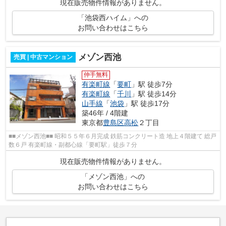
現在販売物件情報がありません。
「池袋西ハイム」への
お問い合わせはこちら
メゾン西池
売買 | 中古マンション
仲手無料
有楽町線
「
要町
」駅 徒歩7分
有楽町線
「
千川
」駅 徒歩14分
山手線
「
池袋
」駅 徒歩17分
築46年 / 4階建
東京都
豊島区
高松
２丁目
■■メゾン西池■■ 昭和５５年６月完成 鉄筋コンクリート造 地上４階建て 総戸
数６戸 有楽町線・副都心線「要町駅」徒歩７分
現在販売物件情報がありません。
「メゾン西池」への
お問い合わせはこちら