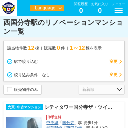
閲覧履歴
お気に入り
メニュー
Language
0
0
日本語
西国分寺駅のリノベーションマンショ
ン一覧
12
0
1～12
該当物件数
棟
販売数
件
棟を表示
駅で絞り込む
変更
変更
絞り込み条件：
なし
販売物件のみ
シティタワー国分寺ザ・ツインウエスト
売買 | 中古マンション
仲手無料
中央線
「
国分寺
」駅 徒歩1分
武蔵野線
「
西国分寺
」駅 徒歩19分