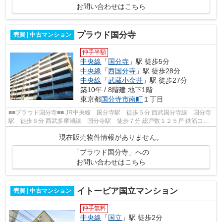
お問い合わせはこちら
プラウド国分寺
売買 | 中古マンション
仲手半額
中央線
「
国分寺
」駅 徒歩5分
中央線
「
西国分寺
」駅 徒歩28分
中央線
「
武蔵小金井
」駅 徒歩27分
築10年 / 8階建 地下1階
東京都
国分寺市
南町
１丁目
■■プラウド国分寺■■ JR中央線 国分寺駅 徒歩５分 西武国分寺線 国分寺
駅 徒歩６分 西武多摩湖線 国分寺駅 徒歩７分 総戸数１２５戸 鉄筋コン
クリート造地下1階地上８階建 平成...
現在販売物件情報がありません。
「プラウド国分寺」への
お問い合わせはこちら
イトーピア国立マンション
売買 | 中古マンション
仲手無料
中央線
「
国立
」駅 徒歩2分