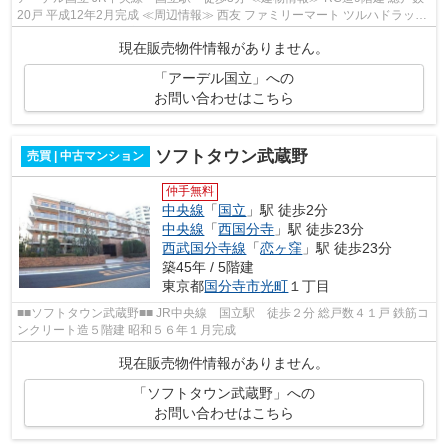
20戸 平成12年2月完成 ≪周辺情報≫ 西友 ファミリーマート ツルハドラッグ
ファミリーマート 国立駅北郵便局...
現在販売物件情報がありません。
「アーデル国立」への
お問い合わせはこちら
ソフトタウン武蔵野
売買 | 中古マンション
仲手無料
中央線
「
国立
」駅 徒歩2分
中央線
「
西国分寺
」駅 徒歩23分
西武国分寺線
「
恋ヶ窪
」駅 徒歩23分
築45年 / 5階建
東京都
国分寺市
光町
１丁目
■■ソフトタウン武蔵野■■ JR中央線 国立駅 徒歩２分 総戸数４１戸 鉄筋コ
ンクリート造５階建 昭和５６年１月完成
現在販売物件情報がありません。
「ソフトタウン武蔵野」への
お問い合わせはこちら