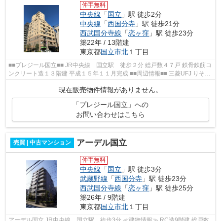
仲手無料
中央線
「
国立
」駅 徒歩2分
中央線
「
西国分寺
」駅 徒歩21分
西武国分寺線
「
恋ヶ窪
」駅 徒歩23分
築22年 / 13階建
東京都
国立市
北
１丁目
■■プレジール国立■■ JR中央線 国立駅 徒歩２分 総戸数４７戸 鉄骨鉄筋コ
ンクリート造１３階建 平成１５年１１月完成 ■■周辺情報■■ 三菱UFJ りそな
銀行 紀伊国屋 ツルハドラック
現在販売物件情報がありません。
「プレジール国立」への
お問い合わせはこちら
アーデル国立
売買 | 中古マンション
仲手無料
中央線
「
国立
」駅 徒歩3分
武蔵野線
「
西国分寺
」駅 徒歩23分
西武国分寺線
「
恋ヶ窪
」駅 徒歩25分
築26年 / 9階建
東京都
国立市
北
１丁目
アーデル国立 JR中央線 国立駅 徒歩3分 ≪建物情報≫ RC造9階建 総戸数