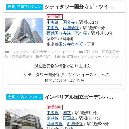
シティタワー国分寺ザ・ツイン イースト
売買 | 中古マンション
仲手無料
中央線
「
国分寺
」駅 徒歩1分
中央線
「
西国分寺
」駅 徒歩20分
西武国分寺線
「
恋ヶ窪
」駅 徒歩30分
築8年 / 35階建
東京都
国分寺市
本町
２丁目
■■ シティタワー国分寺ザ・ツイン イースト ■■ JR中央線・西武国分寺
線・西武多摩湖線 国分寺駅 徒歩1分 駅直結のツインタワーマンションで
す！ 2018年3月完成 鉄筋コンクリー...
現在販売物件情報がありません。
「シティタワー国分寺ザ・ツイン イースト」への
お問い合わせはこちら
インペリアル国立ガーデンハウス東館
売買 | 中古マンション
仲手無料
中央線
「
国立
」駅 徒歩12分
南武線
「
西国立
」駅 徒歩31分
武蔵野線
「
西国分寺
」駅 徒歩35分