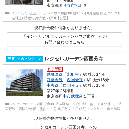
築42年 / 6階建
東京都
国分寺市
光町
３丁目
■■インペリアル国立ガーデンハウス東館■■ 昭和59年8月完成 鉄筋コンクリ
ート造地上6階建て 総戸数50戸 ■【交通】━━━━━━━━━━━━━━━
JR中央線【国立】駅より徒歩１２分 ■【ライフイン...
現在販売物件情報がありません。
「インペリアル国立ガーデンハウス東館」への
お問い合わせはこちら
レクセルガーデン西国分寺
売買 | 中古マンション
仲手半額
武蔵野線
「
北府中
」駅 徒歩14分
武蔵野線
「
西国分寺
」駅 徒歩16分
中央線
「
西国分寺
」駅 徒歩18分
築27年 / 8階建
東京都
府中市
武蔵台
１丁目
■■レクセルガーデン西国分寺■■ 武蔵野線 北府中駅 徒歩１４分 中央・武
蔵野線 西国分寺駅 徒歩１６分 総戸数７７戸 鉄筋コンクリート造８階建
平成１１年２月完成
現在販売物件情報がありません。
「レクセルガーデン西国分寺」への