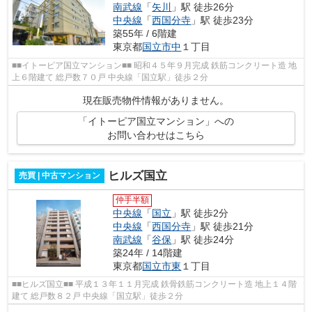
南武線
「
矢川
」駅 徒歩26分
中央線
「
西国分寺
」駅 徒歩23分
築55年 / 6階建
東京都
国立市
中
１丁目
■■イトーピア国立マンション■■ 昭和４５年９月完成 鉄筋コンクリート造 地
上６階建て 総戸数７０戸 中央線「国立駅」徒歩２分
現在販売物件情報がありません。
「イトーピア国立マンション」への
お問い合わせはこちら
ヒルズ国立
売買 | 中古マンション
仲手半額
中央線
「
国立
」駅 徒歩2分
中央線
「
西国分寺
」駅 徒歩21分
南武線
「
谷保
」駅 徒歩24分
築24年 / 14階建
東京都
国立市
東
１丁目
■■ヒルズ国立■■ 平成１３年１１月完成 鉄骨鉄筋コンクリート造 地上１４階
建て 総戸数８２戸 中央線「国立駅」徒歩２分