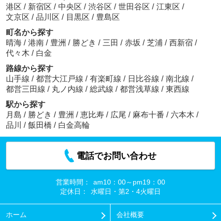
港区
/
新宿区
/
中央区
/
渋谷区
/
世田谷区
/
江東区
/
文京区
/
品川区
/
目黒区
/
豊島区
町名から探す
晴海
/
港南
/
豊洲
/
勝どき
/
三田
/
赤坂
/
芝浦
/
西新宿
/
代々木
/
白金
路線から探す
山手線
/
都営大江戸線
/
有楽町線
/
日比谷線
/
南北線
/
都営三田線
/
丸ノ内線
/
総武線
/
都営浅草線
/
東西線
駅から探す
月島
/
勝どき
/
豊洲
/
恵比寿
/
広尾
/
麻布十番
/
六本木
/
品川
/
飯田橋
/
白金高輪
電話でお問い合わせ
営業時間：
am10：00～pm19：00
定休日：
水曜日・第2・4火曜日
ホーム
会社概要