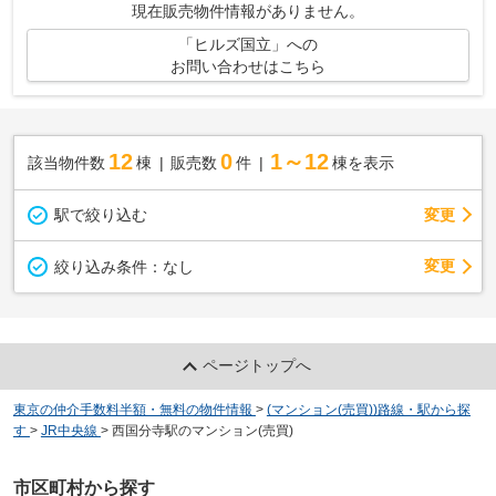
現在販売物件情報がありません。
「ヒルズ国立」への
お問い合わせはこちら
12
0
1～12
該当物件数
棟
販売数
件
棟を表示
駅で絞り込む
変更
変更
絞り込み条件：
なし
ページトップへ
東京の仲介手数料半額・無料の物件情報
>
(マンション(売買))路線・駅から探
す
>
JR中央線
>
西国分寺駅のマンション(売買)
市区町村から探す