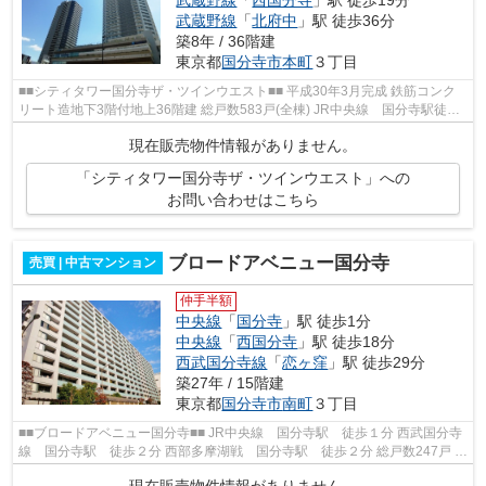
武蔵野線
「
北府中
」駅 徒歩36分
築8年 / 36階建
東京都
国分寺市
本町
３丁目
■■シティタワー国分寺ザ・ツインウエスト■■ 平成30年3月完成 鉄筋コンク
リート造地下3階付地上36階建 総戸数583戸(全棟) JR中央線 国分寺駅徒歩1
分 「国分寺マルイ」等とも一体と...
現在販売物件情報がありません。
「シティタワー国分寺ザ・ツインウエスト」への
お問い合わせはこちら
ブロードアベニュー国分寺
売買 | 中古マンション
仲手半額
中央線
「
国分寺
」駅 徒歩1分
中央線
「
西国分寺
」駅 徒歩18分
西武国分寺線
「
恋ヶ窪
」駅 徒歩29分
築27年 / 15階建
東京都
国分寺市
南町
３丁目
■■ブロードアベニュー国分寺■■ JR中央線 国分寺駅 徒歩１分 西武国分寺
線 国分寺駅 徒歩２分 西部多摩湖戦 国分寺駅 徒歩２分 総戸数247戸 鉄
骨鉄筋コンクリート造15階建 平成...