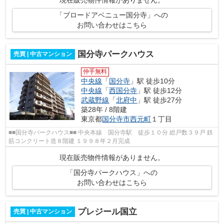
現在販売物件情報がありません。
「ブロードアベニュー国分寺」への
お問い合わせはこちら
国分寺パークハウス
売買 | 中古マンション
仲手無料
中央線
「
国分寺
」駅 徒歩10分
中央線
「
西国分寺
」駅 徒歩12分
武蔵野線
「
北府中
」駅 徒歩27分
築28年 / 8階建
東京都
国分寺市
西元町
１丁目
■■国分寺パークハウス■■ 中央本線 国分寺駅 徒歩１０分 総戸数３９戸 鉄
筋コンクリート造８階建 １９９８年２月完成
現在販売物件情報がありません。
「国分寺パークハウス」への
お問い合わせはこちら
プレジール国立
売買 | 中古マンション