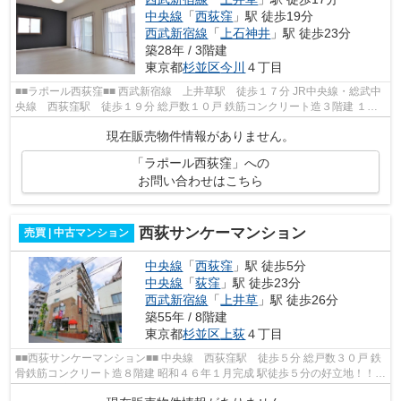
中央線
「
西荻窪
」駅 徒歩19分
西武新宿線
「
上石神井
」駅 徒歩23分
築28年 / 3階建
東京都
杉並区
今川
４丁目
■■ラポール西荻窪■■ 西武新宿線 上井草駅 徒歩１７分 JR中央線・総武中
央線 西荻窪駅 徒歩１９分 総戸数１０戸 鉄筋コンクリート造３階建 １９
９７年１０月完成 ■■共用施設■■ ...
現在販売物件情報がありません。
「ラポール西荻窪」への
お問い合わせはこちら
西荻サンケーマンション
売買 | 中古マンション
中央線
「
西荻窪
」駅 徒歩5分
中央線
「
荻窪
」駅 徒歩23分
西武新宿線
「
上井草
」駅 徒歩26分
築55年 / 8階建
東京都
杉並区
上荻
４丁目
■■西荻サンケーマンション■■ 中央線 西荻窪駅 徒歩５分 総戸数３０戸 鉄
骨鉄筋コンクリート造８階建 昭和４６年１月完成 駅徒歩５分の好立地！！
■■周辺環境■■ セブン-イレブン...