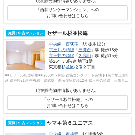
現在販売物件情報がありません。
「西荻サンケーマンション」への
お問い合わせはこちら
セザール杉並松庵
売買 | 中古マンション
中央線
「
西荻窪
」駅 徒歩12分
京王井の頭線
「
三鷹台
」駅 徒歩15分
京王井の頭線
「
久我山
」駅 徒歩15分
築26年 / 3階建 地下1階
東京都
杉並区
松庵
２丁目
■■セザール杉並松庵■■ 2000年7月築 鉄筋コンクリート造地下1階付地上3階
建 総戸数21戸 中央線・総武線 西荻窪駅徒歩12分 京王井の頭線 三鷹台駅
徒歩13分 京王井の頭線 久我山駅徒...
現在販売物件情報がありません。
「セザール杉並松庵」への
お問い合わせはこちら
ヤマキ第６ユニアス
売買 | 中古マンション
中央線
「
吉祥寺
」駅 徒歩6分