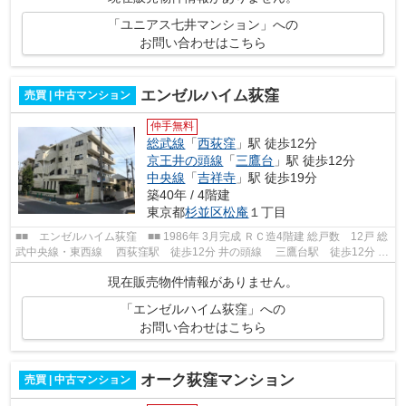
「ユニアス七井マンション」への
お問い合わせはこちら
エンゼルハイム荻窪
売買 | 中古マンション
仲手無料
総武線
「
西荻窪
」駅 徒歩12分
京王井の頭線
「
三鷹台
」駅 徒歩12分
中央線
「
吉祥寺
」駅 徒歩19分
築40年 / 4階建
東京都
杉並区
松庵
１丁目
■■ エンゼルハイム荻窪 ■■ 1986年 3月完成 ＲＣ造4階建 総戸数 12戸 総
武中央線・東西線 西荻窪駅 徒歩12分 井の頭線 三鷹台駅 徒歩12分 中
央線・京王井の頭線・東西線 ...
現在販売物件情報がありません。
「エンゼルハイム荻窪」への
お問い合わせはこちら
オーク荻窪マンション
売買 | 中古マンション