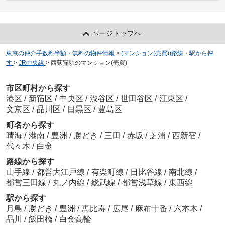
ページトップへ
東京の仲介手数料半額・無料の物件情報
>
(マンション(売買))路線・駅から探
す
>
JR中央線
>
西荻窪駅のマンション(売買)
市区町村から探す
港区
/
新宿区
/
中央区
/
渋谷区
/
世田谷区
/
江東区
/
文京区
/
品川区
/
目黒区
/
豊島区
町名から探す
晴海
/
港南
/
豊洲
/
勝どき
/
三田
/
赤坂
/
芝浦
/
西新宿
/
代々木
/
白金
路線から探す
山手線
/
都営大江戸線
/
有楽町線
/
日比谷線
/
南北線
/
都営三田線
/
丸ノ内線
/
総武線
/
都営浅草線
/
東西線
駅から探す
月島
/
勝どき
/
豊洲
/
恵比寿
/
広尾
/
麻布十番
/
六本木
/
品川
/
飯田橋
/
白金高輪