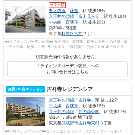
仲手半額
丸ノ内線
「
荻窪
」駅 徒歩18分
京王井の頭線
「
富士見ヶ丘
」駅 徒歩19分
中央線
「
西荻窪
」駅 徒歩20分
築30年 / 5階建
東京都
杉並区
宮前
２丁目
■■ライオンズガーデン荻窪■■ 丸の内線 荻窪駅 徒歩１８分 井の頭線 富
士見ヶ丘駅 徒歩１９分 JR中央本線 西荻窪駅 徒歩２０分 総戸数２９戸
鉄筋コンクリート造５階建 平成８...
現在販売物件情報がありません。
「ライオンズガーデン荻窪」への
お問い合わせはこちら
吉祥寺レジデンシア
売買 | 中古マンション
京王井の頭線
「
吉祥寺
」駅 徒歩12分
中央線
「
西荻窪
」駅 徒歩16分
京王井の頭線
「
井の頭公園
」駅 徒歩17分
築16年 / 8階建 地下1階
東京都
武蔵野市
吉祥寺東町
３丁目
■■吉祥寺レジデンシア■■ □メインエントランス：大きなソファーがあり、く