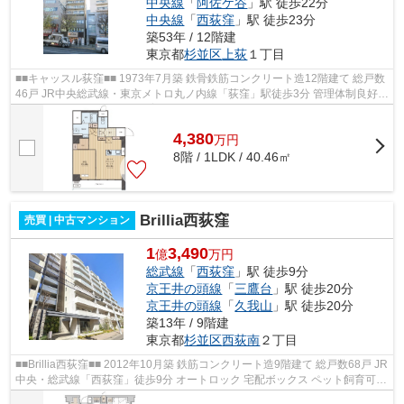
中央線
「
阿佐ケ谷
」駅 徒歩22分
中央線
「
西荻窪
」駅 徒歩23分
築53年 / 12階建
東京都
杉並区
上荻
１丁目
■■キャッスル荻窪■■ 1973年7月築 鉄骨鉄筋コンクリート造12階建て 総戸数
46戸 JR中央総武線・東京メトロ丸ノ内線「荻窪」駅徒歩3分 管理体制良好
複数路線利用可能 ペット飼育可能 ...
4,380
万
円
8階 / 1LDK / 40.46㎡
Brillia西荻窪
売買 | 中古マンション
1
3,490
億
万円
総武線
「
西荻窪
」駅 徒歩9分
京王井の頭線
「
三鷹台
」駅 徒歩20分
京王井の頭線
「
久我山
」駅 徒歩20分
築13年 / 9階建
東京都
杉並区
西荻南
２丁目
■■Brillia西荻窪■■ 2012年10月築 鉄筋コンクリート造9階建て 総戸数68戸 JR
中央・総武線「西荻窪」徒歩9分 オートロック 宅配ボックス ペット飼育可能
【周辺環境】 セブンイレブ...