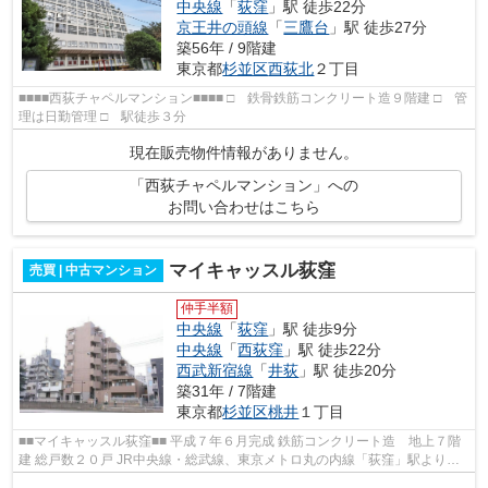
中央線
「
荻窪
」駅 徒歩22分
京王井の頭線
「
三鷹台
」駅 徒歩27分
築56年 / 9階建
東京都
杉並区
西荻北
２丁目
■■■■西荻チャペルマンション■■■■ □ 鉄骨鉄筋コンクリート造９階建 □ 管
理は日勤管理 □ 駅徒歩３分
現在販売物件情報がありません。
「西荻チャペルマンション」への
お問い合わせはこちら
マイキャッスル荻窪
売買 | 中古マンション
仲手半額
中央線
「
荻窪
」駅 徒歩9分
中央線
「
西荻窪
」駅 徒歩22分
西武新宿線
「
井荻
」駅 徒歩20分
築31年 / 7階建
東京都
杉並区
桃井
１丁目
■■マイキャッスル荻窪■■ 平成７年６月完成 鉄筋コンクリート造 地上７階
建 総戸数２０戸 JR中央線・総武線、東京メトロ丸の内線「荻窪」駅より徒
歩９分 【共用施設】 オートロック...