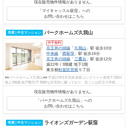
現在販売物件情報がありません。
「マイキャッスル荻窪」への
お問い合わせはこちら
パークホームズ久我山
売買 | 中古マンション
仲手無料
京王井の頭線
「
久我山
」駅 徒歩10分
中央線
「
西荻窪
」駅 徒歩16分
京王井の頭線
「
三鷹台
」駅 徒歩12分
築22年 / 3階建 地下1階
東京都
杉並区
宮前
５丁目
■■パークホームズ久我山■■ 平成15年9月完成 鉄筋コンクリート造地下1階付
地上3階建 総戸数52戸 閑静な住宅街に建っており、近くには区立小学校、最
寄り駅周辺には買い物施設も充実し...
現在販売物件情報がありません。
「パークホームズ久我山」への
お問い合わせはこちら
ライオンズガーデン荻窪
売買 | 中古マンション