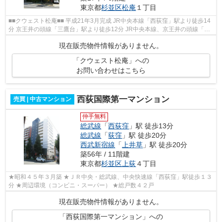
東京都
杉並区
松庵
１丁目
■■クウェスト松庵■■ 平成21年3月完成 JR中央本線「西荻窪」駅より徒歩14
分 京王井の頭線「三鷹台」駅より徒歩12分 JR中央本線、京王井の頭線「吉
祥寺」駅より徒歩19分 【周辺環境】...
現在販売物件情報がありません。
「クウェスト松庵」への
お問い合わせはこちら
西荻国際第一マンション
売買 | 中古マンション
仲手無料
総武線
「
西荻窪
」駅 徒歩13分
総武線
「
荻窪
」駅 徒歩20分
西武新宿線
「
上井草
」駅 徒歩20分
築56年 / 11階建
東京都
杉並区
上荻
４丁目
★昭和４５年３月築 ★ＪＲ中央・総武線、中央快速線「西荻窪」駅徒歩１３
分 ★周辺環境（コンビニ・スーパー） ★総戸数４２戸
現在販売物件情報がありません。
「西荻国際第一マンション」への