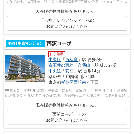
つろげます。 □管理室：管理員・警備員24時間常駐なので、セキュリティも
安心 □コンシェルジェカウンター：...
現在販売物件情報がありません。
「吉祥寺レジデンシア」への
お問い合わせはこちら
西荻コーポ
売買 | 中古マンション
仲手無料
中央線
「
西荻窪
」駅 徒歩7分
京王井の頭線
「
久我山
」駅 徒歩24分
中央線
「
荻窪
」駅 徒歩14分
築57年 / 10階建 地下1階
東京都
杉並区
西荻南
４丁目
■■西荻コーポ■■ JR総武・中央線「西荻窪」駅徒歩７分 昭和４４年４月完成
総戸数５５戸 駅徒歩７分の好立地。 耐震補強工事実施済み 管理体制良好
駐車場・駐輪場・バイク置き...
現在販売物件情報がありません。
「西荻コーポ」への
お問い合わせはこちら