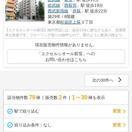
総武線
「
西荻窪
」駅 徒歩19分
西武新宿線
「
井荻
」駅 徒歩22分
築29年 / 8階建
東京都
杉並区
上荻
３丁目
【エクセルシオール荻窪】物件周辺には、徒歩13分に駅などもあり、交通環
境も快適です。フローリング張りの物件なので、畳のように家具の跡もつき
ません。浴室に追焚機能があるので入...
現在販売物件情報がありません。
「エクセルシオール荻窪」への
お問い合わせはこちら
次の30件へ
79
2
1～30
該当物件数
棟
販売数
件
棟を表示
駅で絞り込む
変更
変更
絞り込み条件：
なし