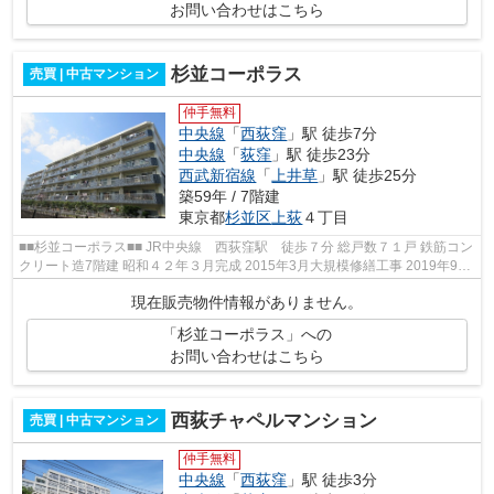
お問い合わせはこちら
杉並コーポラス
売買 | 中古マンション
仲手無料
中央線
「
西荻窪
」駅 徒歩7分
中央線
「
荻窪
」駅 徒歩23分
西武新宿線
「
上井草
」駅 徒歩25分
築59年 / 7階建
東京都
杉並区
上荻
４丁目
■■杉並コーポラス■■ JR中央線 西荻窪駅 徒歩７分 総戸数７１戸 鉄筋コン
クリート造7階建 昭和４２年３月完成 2015年3月大規模修繕工事 2019年9月
共用部排水更新工事
現在販売物件情報がありません。
「杉並コーポラス」への
お問い合わせはこちら
西荻チャペルマンション
売買 | 中古マンション
仲手無料
中央線
「
西荻窪
」駅 徒歩3分