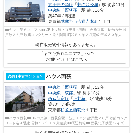
京王井の頭線
「
井の頭公園
」駅 徒歩11分
中央線
「
西荻窪
」駅 徒歩18分
築47年 / 6階建
東京都
武蔵野市
吉祥寺本町
１丁目
■■ヤマキ第６ユニアス■■ JR中央線・京王井の頭線 吉祥寺駅 徒歩６分 総
戸数２６戸 鉄筋コンクリート造６階建 昭和５４年２月完成 平成３０年大規
模修繕工事済 住環境良好！公園・...
現在販売物件情報がありません。
「ヤマキ第６ユニアス」への
お問い合わせはこちら
ハウス西荻
売買 | 中古マンション
中央線
「
西荻窪
」駅 徒歩12分
中央線
「
荻窪
」駅 徒歩16分
西武新宿線
「
上井草
」駅 徒歩25分
築53年 / 4階建
東京都
杉並区
西荻北
１丁目
■■ハウス西荻■■ JR中央線 西荻窪駅 徒歩１２分 総戸数２０戸 鉄筋コンク
リート造４階建 昭和４７年１２月完成 ■■周辺情報■■ 西荻北子供園 ワイズマ
ート西荻窪店 ミニコープ西荻...
現在販売物件情報がありません。