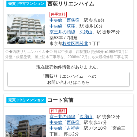
西荻リリエンハイム
売買 | 中古マンション
仲手無料
中央線
「
西荻窪
」駅 徒歩8分
中央線
「
荻窪
」駅 徒歩16分
京王井の頭線
「
久我山
」駅 徒歩25分
築53年 / 7階建
東京都
杉並区
西荻北
１丁目
◇◆西荻リリエンハイム◆◇ 総武中央線 西荻窪駅徒歩8分 ■1998年3月に
外壁・鉄部塗装、屋上防水工事等を、2008年12月にも大規模修繕工事を実施
■周辺には、スーパーやコンビニエンス...
現在販売物件情報がありません。
「西荻リリエンハイム」への
お問い合わせはこちら
コート宮前
売買 | 中古マンション
仲手無料
京王井の頭線
「
久我山
」駅 徒歩13分
中央線
「
西荻窪
」駅 徒歩17分
中央線
「
吉祥寺
」駅 バス10分 「宮前三
丁目」 停歩2分