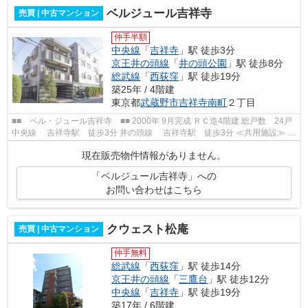
ベルジュール吉祥寺
売買 | 中古マンション
仲手半額
中央線
「
吉祥寺
」駅 徒歩3分
京王井の頭線
「
井の頭公園
」駅 徒歩8分
総武線
「
西荻窪
」駅 徒歩19分
築25年 / 4階建
東京都
武蔵野市
吉祥寺南町
２丁目
■■ ベル・ジュール吉祥寺 ■■ 2000年 9月完成 ＲＣ造4階建 総戸数 24戸
中央線 吉祥寺駅 徒歩3分 井の頭線 吉祥寺駅 徒歩3分 ≪共用施設≫ オ
ートロック 防犯カメラ 宅配BOX ...
現在販売物件情報がありません。
「ベルジュール吉祥寺」への
お問い合わせはこちら
クウェスト松庵
売買 | 中古マンション
仲手無料
総武線
「
西荻窪
」駅 徒歩14分
京王井の頭線
「
三鷹台
」駅 徒歩12分
中央線
「
吉祥寺
」駅 徒歩19分
築17年 / 6階建