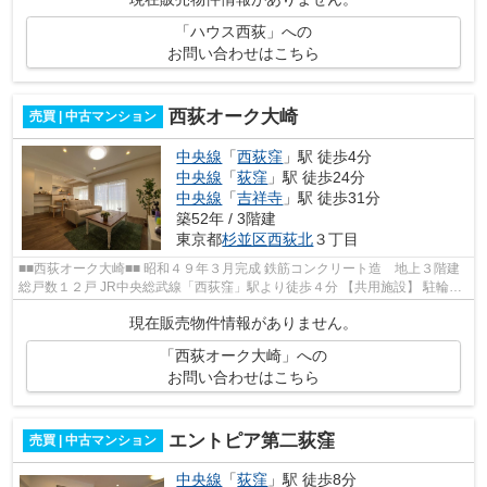
「ハウス西荻」への
お問い合わせはこちら
西荻オーク大崎
売買 | 中古マンション
中央線
「
西荻窪
」駅 徒歩4分
中央線
「
荻窪
」駅 徒歩24分
中央線
「
吉祥寺
」駅 徒歩31分
築52年 / 3階建
東京都
杉並区
西荻北
３丁目
■■西荻オーク大崎■■ 昭和４９年３月完成 鉄筋コンクリート造 地上３階建
総戸数１２戸 JR中央総武線「西荻窪」駅より徒歩４分 【共用施設】 駐輪場
完備 事務所使用可能 【周辺環...
現在販売物件情報がありません。
「西荻オーク大崎」への
お問い合わせはこちら
エントピア第二荻窪
売買 | 中古マンション
中央線
「
荻窪
」駅 徒歩8分