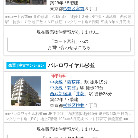
築29年 / 5階建
東京都
杉並区
宮前
３丁目
■■コート宮前■■ 井の頭線 久我山駅 徒歩１３分 JR中央・総武線 西荻窪
駅 徒歩１７分 総戸数３６戸 鉄筋コンクリート造５階建 平成８年９月完成
現在販売物件情報がありません。
「コート宮前」への
お問い合わせはこちら
パレロワイヤル杉並
売買 | 中古マンション
仲手無料
中央線
「
西荻窪
」駅 徒歩15分
中央線
「
荻窪
」駅 徒歩23分
西武新宿線
「
井荻
」駅 徒歩25分
築42年 / 7階建
東京都
杉並区
桃井
４丁目
■■パレロワイヤル杉並■■ JR中央線 西荻窪駅徒歩15分 総戸数135戸 鉄筋コ
ンクリート造（RC）地上7階建 1984年5月完成 ペット飼育可 買物至便 ■■周
辺情報■■ クイーンズ伊勢丹 サンド...
現在販売物件情報がありません。