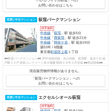
「パレロワイヤル杉並」への
お問い合わせはこちら
荻窪パークマンション
売買 | 中古マンション
仲手無料
中央線
「
荻窪
」駅 徒歩5分
中央線
「
西荻窪
」駅 徒歩21分
中央線
「
阿佐ケ谷
」駅 徒歩24分
築53年 / 6階建
東京都
杉並区
上荻
１丁目
■■荻窪パークマンション■■ JR中央総武線・丸の内線 荻窪駅 徒歩５分 総
戸数３４戸 鉄筋コンクリート造６階建 昭和４８年３月完成 ■■周辺情報■■ 杉
並公会堂 ローソン まいばすけ...
現在販売物件情報がありません。
「荻窪パークマンション」への
お問い合わせはこちら
エクセルシオール荻窪
売買 | 中古マンション
仲手無料
総武線
「
荻窪
」駅 徒歩13分