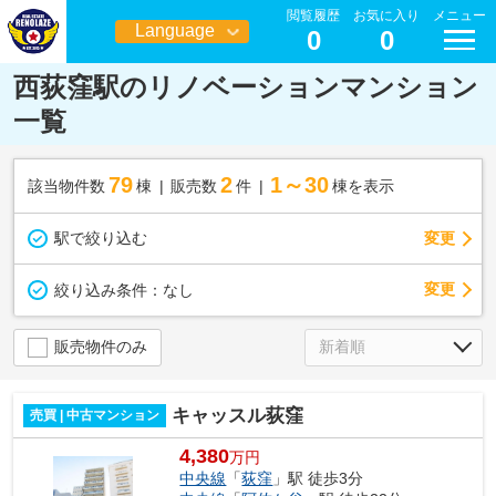
閲覧履歴
お気に入り
メニュー
Language
0
0
日本語
西荻窪駅のリノベーションマンション
一覧
79
2
1～30
該当物件数
棟
販売数
件
棟を表示
駅で絞り込む
変更
変更
絞り込み条件：
なし
販売物件のみ
キャッスル荻窪
売買 | 中古マンション
4,380
万円
中央線
「
荻窪
」駅 徒歩3分