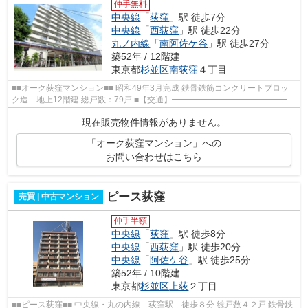
仲手無料
中央線
「
荻窪
」駅 徒歩7分
中央線
「
西荻窪
」駅 徒歩22分
丸ノ内線
「
南阿佐ケ谷
」駅 徒歩27分
築52年 / 12階建
東京都
杉並区
南荻窪
４丁目
■■オーク荻窪マンション■■ 昭和49年3月完成 鉄骨鉄筋コンクリートブロッ
ク造 地上12階建 総戸数：79戸 ■【交通】━━━━━━━━━━━━━━━
中央・総武各駅停車、中央線快速電車、東京メト...
現在販売物件情報がありません。
「オーク荻窪マンション」への
お問い合わせはこちら
ピース荻窪
売買 | 中古マンション
仲手半額
中央線
「
荻窪
」駅 徒歩8分
中央線
「
西荻窪
」駅 徒歩20分
中央線
「
阿佐ケ谷
」駅 徒歩25分
築52年 / 10階建
東京都
杉並区
上荻
２丁目
■■ピース荻窪■■ 中央線・丸の内線 荻窪駅 徒歩８分 総戸数４２戸 鉄骨鉄