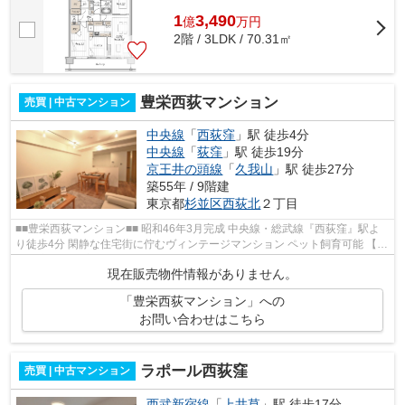
1
3,490
億
万
円
2階 / 3LDK / 70.31㎡
豊栄西荻マンション
売買 | 中古マンション
中央線
「
西荻窪
」駅 徒歩4分
中央線
「
荻窪
」駅 徒歩19分
京王井の頭線
「
久我山
」駅 徒歩27分
築55年 / 9階建
東京都
杉並区
西荻北
２丁目
■■豊栄西荻マンション■■ 昭和46年3月完成 中央線・総武線『西荻窪』駅よ
り徒歩4分 閑静な住宅街に佇むヴィンテージマンション ペット飼育可能 【周
辺環境】 西荻窪郵便局 ワイズ...
現在販売物件情報がありません。
「豊栄西荻マンション」への
お問い合わせはこちら
ラポール西荻窪
売買 | 中古マンション
西武新宿線
「
上井草
」駅 徒歩17分