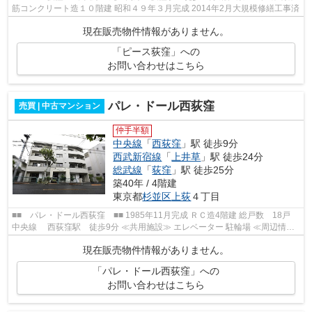
筋コンクリート造１０階建 昭和４９年３月完成 2014年2月大規模修繕工事済
現在販売物件情報がありません。
「ピース荻窪」への
お問い合わせはこちら
パレ・ドール西荻窪
売買 | 中古マンション
仲手半額
中央線
「
西荻窪
」駅 徒歩9分
西武新宿線
「
上井草
」駅 徒歩24分
総武線
「
荻窪
」駅 徒歩25分
築40年 / 4階建
東京都
杉並区
上荻
４丁目
■■ パレ・ドール西荻窪 ■■ 1985年11月完成 ＲＣ造4階建 総戸数 18戸
中央線 西荻窪駅 徒歩9分 ≪共用施設≫ エレベーター 駐輪場 ≪周辺情報
≫ まいばすけっと西荻北5丁目店 セ...
現在販売物件情報がありません。
「パレ・ドール西荻窪」への
お問い合わせはこちら