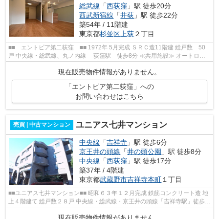
総武線
「
西荻窪
」駅 徒歩20分
西武新宿線
「
井荻
」駅 徒歩22分
築54年 / 11階建
東京都
杉並区
上荻
２丁目
■■ エントピア第二荻窪 ■■ 1972年 5月完成 ＳＲＣ造11階建 総戸数 50
戸 中央線・総武線、丸ノ内線 荻窪駅 徒歩8分 ≪共用施設≫ オートロッ
ク ダブルロックキー 防犯カメラ 宅...
現在販売物件情報がありません。
「エントピア第二荻窪」への
お問い合わせはこちら
ユニアス七井マンション
売買 | 中古マンション
中央線
「
吉祥寺
」駅 徒歩6分
京王井の頭線
「
井の頭公園
」駅 徒歩8分
中央線
「
西荻窪
」駅 徒歩17分
築37年 / 4階建
東京都
武蔵野市
吉祥寺本町
１丁目
■■ユニアス七井マンション■■ 昭和６３年１２月完成 鉄筋コンクリート造 地
上４階建て 総戸数２８戸 中央線・総武線・京王井の頭線「吉祥寺駅」徒歩６
分
現在販売物件情報がありません。