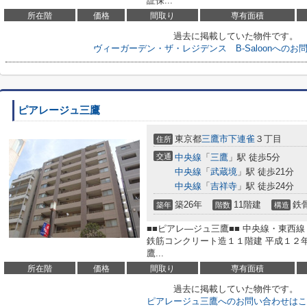
証保...
所在階
価格
間取り
専有面積
過去に掲載していた物件です。
ヴィーガーデン・ザ・レジデンス B-Saloonへの
ピアレージュ三鷹
東京都
三鷹市
下連雀
３丁目
住所
交通
中央線
「
三鷹
」駅 徒歩5分
中央線
「
武蔵境
」駅 徒歩21分
中央線
「
吉祥寺
」駅 徒歩24分
築26年
11階建
鉄
築年
階数
構造
■■ピアレ―ジュ三鷹■■ 中央線・東西
鉄筋コンクリート造１１階建 平成１２年
鷹...
所在階
価格
間取り
専有面積
過去に掲載していた物件です。
ピアレージュ三鷹へのお問い合わせはこ