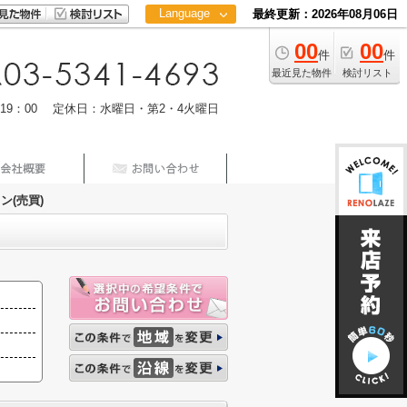
Language
最終更新：2026年08月06日
00
00
日本語
件
件
中文
最近見た物件
検討リスト
m19：00 定休日：水曜日・第2・4火曜日
ン(売買)