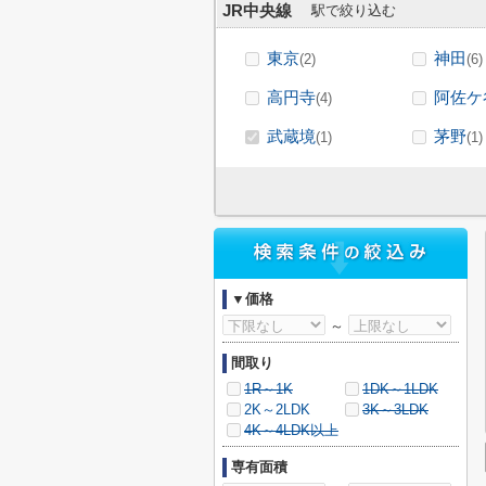
JR中央線
駅で絞り込む
東京
神田
(2)
(6)
高円寺
阿佐ケ
(4)
武蔵境
茅野
(1)
(1)
▼価格
～
間取り
1R～1K
1DK～1LDK
2K～2LDK
3K～3LDK
4K～4LDK以上
専有面積