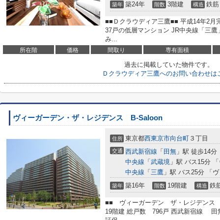
築24年
3階建
鉄筋
築年
階数
構造
■■Ｄクラウディア三鷹■■ 平成14年2
37戸の低層マンション JR中央線「三鷹」
み...
所在階
価格
間取り
専有面積
過去に掲載していた物件です。
Ｄクラウディア三鷹へのお問い合わせは
ヴィーガーデン・ザ・レジデンス B-Saloon
東京都
西東京市
向台町
３丁目
住所
交通
西武新宿線
「
田無
」駅 徒歩14分
中央線
「
武蔵境
」駅 バス15分 
中央線
「
三鷹
」駅 バス25分 「
築16年
19階建
鉄
築年
階数
構造
■■ ヴィーガーデン ザ・レジデンス B-Sa
19階建 総戸数 796戸 西武新宿線 