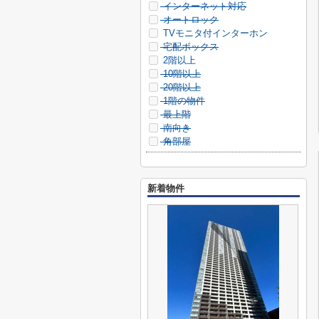
インターネット対応
オートロック
TVモニタ付インターホン
宅配ボックス
2階以上
10階以上
20階以上
1階の物件
最上階
南向き
角部屋
新着物件