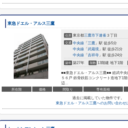
東急ドエル・アルス三鷹
東京都
三鷹市
下連雀
３丁目
住所
交通
中央線
「
三鷹
」駅 徒歩5分
中央線
「
武蔵境
」駅 徒歩21分
中央線
「
吉祥寺
」駅 徒歩24分
築27年
13階建 地下1階
築年
階数
■■東急ドエル・アルス三鷹■■ 総武中
５６戸 鉄骨鉄筋コンクリート造地下1階
辺...
所在階
価格
間取り
専有面積
過去に掲載していた物件です。
東急ドエル・アルス三鷹へのお問い合わせ