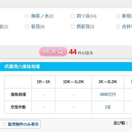
御茶ノ水
四ツ谷
新宿
(2)
(14)
谷
荻窪
西荻窪
吉祥
(2)
(4)
(2)
44
件が該当
武蔵境の価格相場
1R～1K
1DK～1LDK
2K～2LDK
価格相場
-
-
4899万円
空室件数
-
-
1室
並び順：
販売物件のみ表示