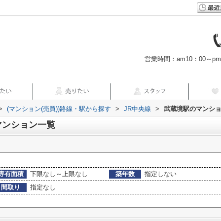
営業時間：am10：00～p
>
(マンション(売買))路線・駅から探す
>
JR中央線
>
武蔵境駅のマンショ
マンション一覧
専有面積
下限なし～上限なし
築年数
指定しない
間取り
指定なし