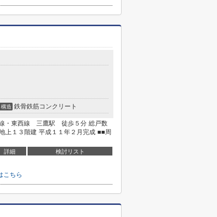
鉄骨鉄筋コンクリート
構造
央線・東西線 三鷹駅 徒歩５分 総戸数
地上１３階建 平成１１年２月完成 ■■周
詳細
検討リスト
はこちら