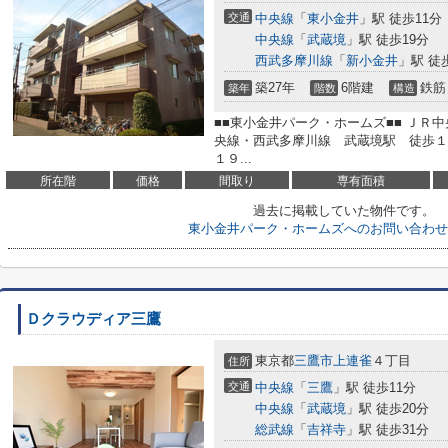
交通
中央線
「
東小金井
」駅 徒歩11分
中央線
「
武蔵境
」駅 徒歩19分
西武多摩川線
「
新小金井
」駅 徒
築27年
6階建
鉄筋
築年
階数
構造
■■東小金井パーク・ホームズ■■ ＪＲ
央線・西武多摩川線 武蔵境駅 徒歩１
１９...
所在階
価格
間取り
専有面積
過去に掲載していた物件です。
東小金井パーク・ホームズへのお問い合わせ
Ｄクラウディア三鷹
東京都
三鷹市
上連雀
４丁目
住所
交通
中央線
「
三鷹
」駅 徒歩11分
中央線
「
武蔵境
」駅 徒歩20分
総武線
「
吉祥寺
」駅 徒歩31分