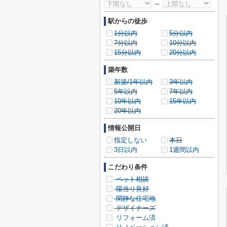
～
駅からの徒歩
1分以内
5分以内
7分以内
10分以内
15分以内
20分以内
築年数
新築/1年以内
3年以内
5年以内
7年以内
10年以内
15年以内
20年以内
情報公開日
指定しない
本日
3日以内
1週間以内
こだわり条件
ペット相談
陽当り良好
閑静な住宅地
デザイナーズ
リフォーム済