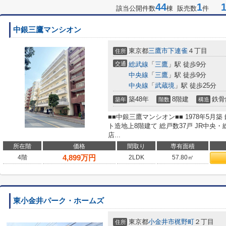
44
1
1-
該当公開件数
棟 販売数
件
中銀三鷹マンシオン
東京都
三鷹市
下連雀
４丁目
住所
交通
総武線
「
三鷹
」駅 徒歩9分
中央線
「
三鷹
」駅 徒歩9分
中央線
「
武蔵境
」駅 徒歩25分
築48年
8階建
鉄骨
築年
階数
構造
■■中銀三鷹マンシオン■■ 1978年5
ト造地上8階建て 総戸数37戸 JR中央
店...
所在階
価格
間取り
専有面積
4,899
万円
4階
2LDK
57.80㎡
東小金井パーク・ホームズ
東京都
小金井市
梶野町
２丁目
住所