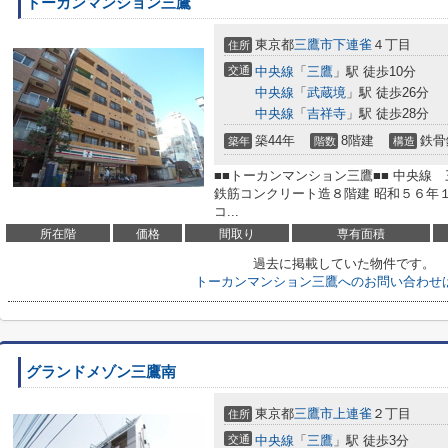
トーカンマンション三鷹
東京都
三鷹市
下連雀
４丁目
住所
交通
中央線
「
三鷹
」駅 徒歩10分
中央線
「
武蔵境
」駅 徒歩26分
中央線
「
吉祥寺
」駅 徒歩28分
築44年
8階建
鉄骨
築年
階数
構造
■■トーカンマンション三鷹■■ 中央線
鉄筋コンクリート造８階建 昭和５６年１
コ...
所在階
価格
間取り
専有面積
過去に掲載していた物件です。
トーカンマンション三鷹へのお問い合わせ
グランドメゾン三鷹南
東京都
三鷹市
上連雀
２丁目
住所
交通
中央線
「
三鷹
」駅 徒歩3分