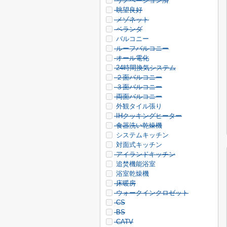
リノベーション済
眺望良好
メゾネット
ベランダ
バルコニー
ルーフバルコニー
オール電化
24時間換気システム
２面バルコニー
３面バルコニー
両面バルコニー
外観タイル張り
IHクッキングヒーター
食器洗い乾燥機
システムキッチン
対面式キッチン
アイランドキッチン
追焚機能浴室
浴室乾燥機
床暖房
ウォークインクロゼット
CS
BS
CATV