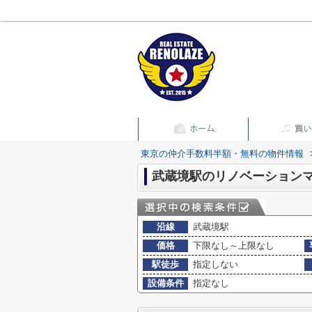
東京の仲介手数料半額・無料の物件情報
武蔵境駅のリノベーション
沿線
武蔵境駅
価格
下限なし～上限なし
駅徒歩
指定しない
設備条件
指定なし