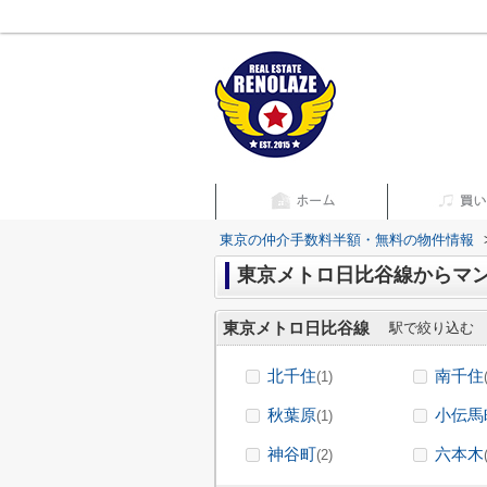
東京の仲介手数料半額・無料の物件情報
東京メトロ日比谷線からマ
東京メトロ日比谷線
駅で絞り込む
北千住
南千住
(1)
秋葉原
小伝馬
(1)
神谷町
六本木
(2)