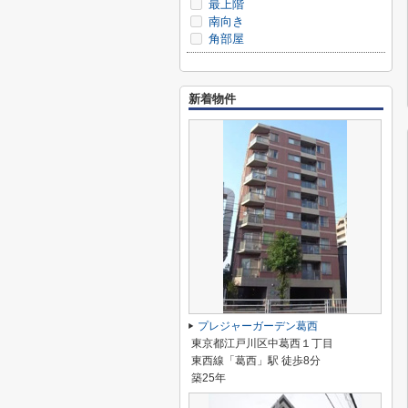
最上階
南向き
角部屋
新着物件
プレジャーガーデン葛西
東京都江戸川区中葛西１丁目
東西線「葛西」駅 徒歩8分
築25年