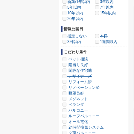
新築/1年以内
3年以内
5年以内
7年以内
10年以内
15年以内
20年以内
情報公開日
指定しない
本日
3日以内
1週間以内
こだわり条件
ペット相談
陽当り良好
閑静な住宅地
デザイナーズ
リフォーム済
リノベーション済
眺望良好
メゾネット
ベランダ
バルコニー
ルーフバルコニー
オール電化
24時間換気システム
２面バルコニー