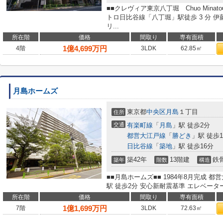
■■クレヴィア東京八丁堀 Chuo Minat
トロ日比谷線「八丁堀」駅徒歩 3 分 伊
リ...
所在階
価格
間取り
専有面積
1
億
4,699
万円
4階
3LDK
62.85㎡
月島ホームズ
東京都
中央区
月島
１丁目
住所
交通
有楽町線
「
月島
」駅 徒歩2分
都営大江戸線
「
勝どき
」駅 徒歩1
日比谷線
「
築地
」駅 徒歩16分
築42年
13階建
鉄
築年
階数
構造
■■月島ホームズ■■ 1984年8月完成
駅 徒歩2分 安心新耐震基準 エレベーター
所在階
価格
間取り
専有面積
1
億
1,699
万円
7階
3LDK
72.63㎡