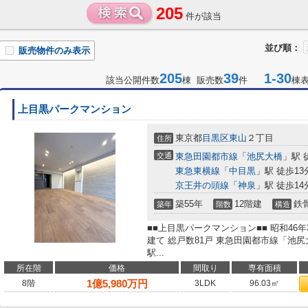
205
件が該当
並び順：
販売物件のみ表示
205
39
1-30
該当公開件数
棟 販売数
件
棟
上目黒パークマンション
東京都
目黒区
東山
２丁目
住所
交通
東急田園都市線
「
池尻大橋
」駅 
東急東横線
「
中目黒
」駅 徒歩13
京王井の頭線
「
神泉
」駅 徒歩14
築55年
12階建
鉄
築年
階数
構造
■■上目黒パークマンション■■ 昭和46
建て 総戸数81戸 東急田園都市線「池
駅...
所在階
価格
間取り
専有面積
1
億
5,980
万円
8階
3LDK
96.03㎡