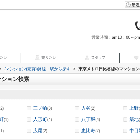
営業時間：am10：00～p
>
(マンション(売買))路線・駅から探す
>
東京メトロ日比谷線のマンション(
ンション検索
三ノ輪
入谷
上野
(2)
(3)
(2)
町
人形町
八丁堀
築地
(1)
(4)
(4)
広尾
恵比寿
中目
(1)
(2)
(7)