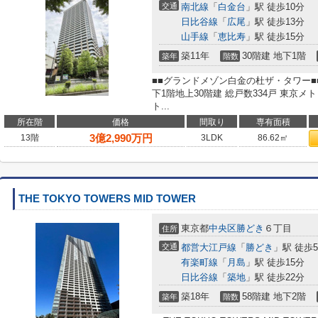
交通
南北線
「
白金台
」駅 徒歩10分
日比谷線
「
広尾
」駅 徒歩13分
山手線
「
恵比寿
」駅 徒歩15分
築11年
30階建 地下1階
築年
階数
■■グランドメゾン白金の杜ザ・タワー■■
下1階地上30階建 総戸数334戸 東京
ト...
所在階
価格
間取り
専有面積
3
億
2,990
万円
13階
3LDK
86.62㎡
THE TOKYO TOWERS MID TOWER
東京都
中央区
勝どき
６丁目
住所
交通
都営大江戸線
「
勝どき
」駅 徒歩
有楽町線
「
月島
」駅 徒歩15分
日比谷線
「
築地
」駅 徒歩22分
築18年
58階建 地下2階
築年
階数