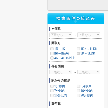
▼価格
～
間取り
1R～1K
1DK～1LDK
2K～2LDK
3K～3LDK
4K～4LDK以上
専有面積
～
駅からの徒歩
1分以内
5分以内
7分以内
10分以内
15分以内
20分以内
築年数