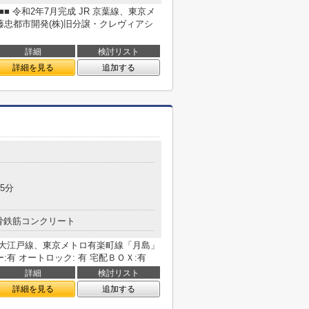
o■■ 令和2年7月完成 JR 京葉線、東京メ
藤忠都市開発(株)旧分譲・クレヴィアシ
詳細
検討リスト
詳細を見る
追加する
5分
骨鉄筋コンクリート
 都営大江戸線、東京メトロ有楽町線「月島」
:有 オートロック: 有 宅配ＢＯＸ:有
詳細
検討リスト
詳細を見る
追加する