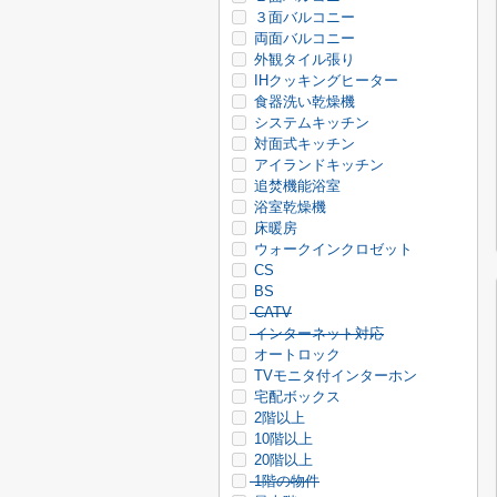
３面バルコニー
両面バルコニー
外観タイル張り
IHクッキングヒーター
食器洗い乾燥機
システムキッチン
対面式キッチン
アイランドキッチン
追焚機能浴室
浴室乾燥機
床暖房
ウォークインクロゼット
CS
BS
CATV
インターネット対応
オートロック
TVモニタ付インターホン
宅配ボックス
2階以上
10階以上
20階以上
1階の物件