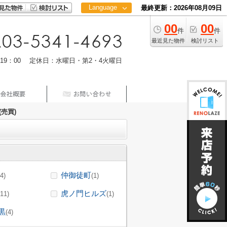
Language
最終更新：2026年08月09日
00
00
日本語
件
件
中文
最近見た物件
検討リスト
m19：00 定休日：水曜日・第2・4火曜日
売買)
仲御徒町
(4)
(1)
虎ノ門ヒルズ
(11)
(1)
黒
(4)