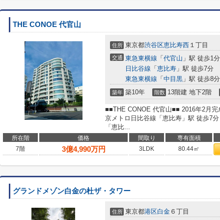
THE CONOE 代官山
東京都
渋谷区
恵比寿西
１丁目
住所
交通
東急東横線
「
代官山
」駅 徒歩1分
日比谷線
「
恵比寿
」駅 徒歩7分
東急東横線
「
中目黒
」駅 徒歩8分
築10年
13階建 地下2階
築年
階数
■■THE CONOE 代官山■■ 2016年
京メトロ日比谷線「恵比寿」駅 徒歩7
「恵比...
所在階
価格
間取り
専有面積
3
億
4,990
万円
7階
3LDK
80.44㎡
グランドメゾン白金の杜ザ・タワー
東京都
港区
白金
６丁目
住所