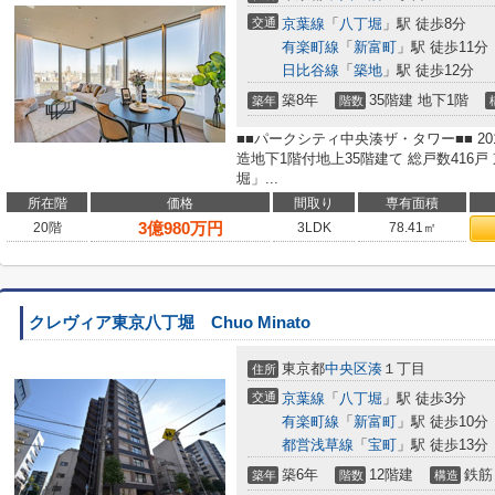
交通
京葉線
「
八丁堀
」駅 徒歩8分
有楽町線
「
新富町
」駅 徒歩11分
日比谷線
「
築地
」駅 徒歩12分
築8年
35階建 地下1階
築年
階数
■■パークシティ中央湊ザ・タワー■■ 2
造地下1階付地上35階建て 総戸数416
堀」...
所在階
価格
間取り
専有面積
3
億
980
万円
20階
3LDK
78.41㎡
クレヴィア東京八丁堀 Chuo Minato
東京都
中央区
湊
１丁目
住所
交通
京葉線
「
八丁堀
」駅 徒歩3分
有楽町線
「
新富町
」駅 徒歩10分
都営浅草線
「
宝町
」駅 徒歩13分
築6年
12階建
鉄筋
築年
階数
構造