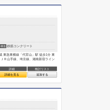
鉄筋コンクリート
構造
2月完成 東急東横線「代官山」駅 徒歩1分 東
分 ＪＲ山手線、埼京線、湘南新宿ライン
詳細
検討リスト
詳細を見る
追加する