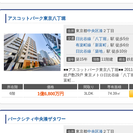
アスコットパーク東京八丁堀
東京都
中央区
湊
２丁目
住所
交通
日比谷線
「
八丁堀
」駅 徒歩5分
有楽町線
「
新富町
」駅 徒歩6分
日比谷線
「
築地
」駅 徒歩10分
築15年
11階建
鉄
築年
階数
構造
■■アスコットパーク東京八丁堀■■ 201
総戸数29戸 東京メトロ日比谷線「八丁
富町...
所在階
価格
間取り
専有面積
1
億
6,800
万円
6階
3LDK
74.39㎡
パークシティ中央湊ザタワー
東京都
中央区
湊
２丁目
住所