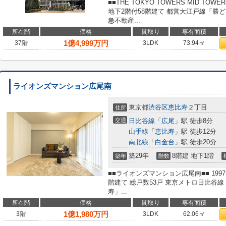
■■THE TOKYO TOWERS MID T
地下2階付58階建て 都営大江戸線「勝
急不動産...
所在階
価格
間取り
専有面積
1
億
4,999
万円
37階
3LDK
73.94㎡
ライオンズマンション広尾南
東京都
渋谷区
恵比寿
２丁目
住所
交通
日比谷線
「
広尾
」駅 徒歩8分
山手線
「
恵比寿
」駅 徒歩12分
南北線
「
白金台
」駅 徒歩20分
築29年
8階建 地下1階
築年
階数
■■ライオンズマンション広尾南■■ 19
階建て 総戸数53戸 東京メトロ日比谷線 
寿」...
所在階
価格
間取り
専有面積
1
億
1,980
万円
3階
3LDK
62.06㎡