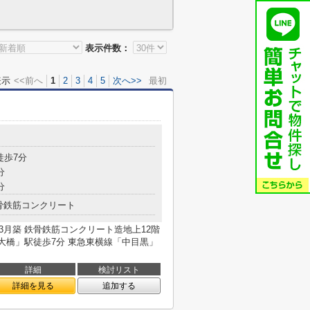
表示件数：
表示
<<前へ
1
2
3
4
5
次へ>>
最初
徒歩7分
分
分
骨鉄筋コンクリート
年3月築 鉄骨鉄筋コンクリート造地上12階
尻大橋」駅徒歩7分 東急東横線「中目黒」
詳細
検討リスト
詳細を見る
追加する