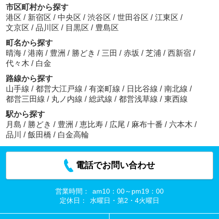
市区町村から探す
港区
/
新宿区
/
中央区
/
渋谷区
/
世田谷区
/
江東区
/
文京区
/
品川区
/
目黒区
/
豊島区
町名から探す
晴海
/
港南
/
豊洲
/
勝どき
/
三田
/
赤坂
/
芝浦
/
西新宿
/
代々木
/
白金
路線から探す
山手線
/
都営大江戸線
/
有楽町線
/
日比谷線
/
南北線
/
都営三田線
/
丸ノ内線
/
総武線
/
都営浅草線
/
東西線
駅から探す
月島
/
勝どき
/
豊洲
/
恵比寿
/
広尾
/
麻布十番
/
六本木
/
品川
/
飯田橋
/
白金高輪
電話でお問い合わせ
営業時間：
am10：00～pm19：00
定休日：
水曜日・第2・4火曜日