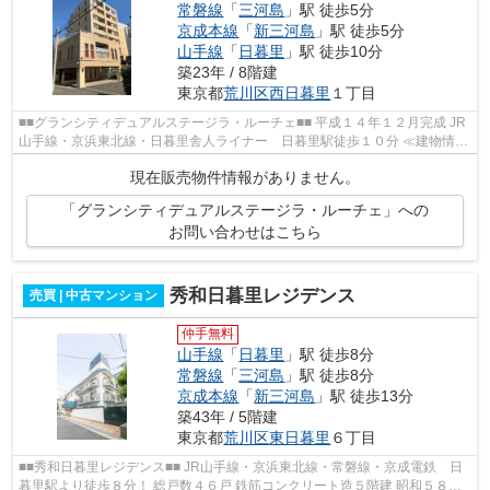
常磐線
「
三河島
」駅 徒歩5分
京成本線
「
新三河島
」駅 徒歩5分
山手線
「
日暮里
」駅 徒歩10分
築23年 / 8階建
東京都
荒川区
西日暮里
１丁目
■■グランシティデュアルステージラ・ルーチェ■■ 平成１４年１２月完成 JR
山手線・京浜東北線・日暮里舎人ライナー 日暮里駅徒歩１０分 ≪建物情報
≫ 総戸数４３戸 鉄筋コンクリート...
現在販売物件情報がありません。
「グランシティデュアルステージラ・ルーチェ」への
お問い合わせはこちら
秀和日暮里レジデンス
売買 | 中古マンション
仲手無料
山手線
「
日暮里
」駅 徒歩8分
常磐線
「
三河島
」駅 徒歩8分
京成本線
「
新三河島
」駅 徒歩13分
築43年 / 5階建
東京都
荒川区
東日暮里
６丁目
■■秀和日暮里レジデンス■■ JR山手線・京浜東北線・常磐線・京成電鉄 日
暮里駅より徒歩８分！ 総戸数４６戸 鉄筋コンクリート造５階建 昭和５８年