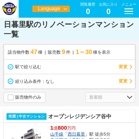
閲覧履歴
お気に入り
メニュー
Language
0
0
日本語
日暮里駅のリノベーションマンション
一覧
47
9
1～30
該当物件数
棟
販売数
件
棟を表示
駅で絞り込む
変更
変更
絞り込み条件：
なし
販売物件のみ
オープンレジデンシア谷中
売買 | 中古マンション
1
800
億
万円
山手線
「
西日暮里
」駅 徒歩5分