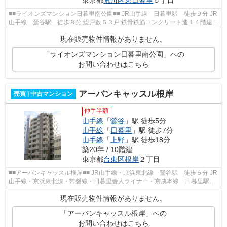
■■ライオンズマンション日暮里南公園■■ JR山手線 日暮里駅 徒歩９分 JR
山手線 鶯谷駅 徒歩８分 総戸数６３戸 鉄骨鉄筋コンクリート造１４階建
平成1２年２月完成
現在販売物件情報がありません。
「ライオンズマンション日暮里南公園」への
お問い合わせはこちら
アーバンキャッスル根岸
売買 | 中古マンション
仲手半額
山手線
「
鶯谷
」駅 徒歩5分
山手線
「
日暮里
」駅 徒歩7分
山手線
「
上野
」駅 徒歩18分
築20年 / 10階建
東京都
台東区
根岸
２丁目
■■アーバンキャッスル根岸■■ JR山手線・京浜東北線 鶯谷駅 徒歩５分 JR
山手線・京浜東北線・常磐線・日暮里舎人ライナー・京成本線 日暮里駅
徒歩７分 JR山手線・京浜東北線・銀...
現在販売物件情報がありません。
「アーバンキャッスル根岸」への
お問い合わせはこちら