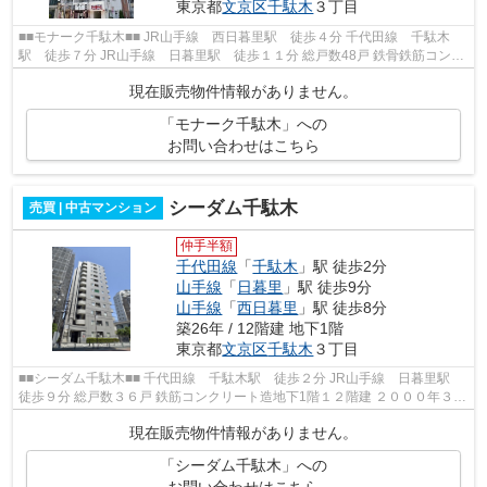
東京都
文京区
千駄木
３丁目
■■モナーク千駄木■■ JR山手線 西日暮里駅 徒歩４分 千代田線 千駄木
駅 徒歩７分 JR山手線 日暮里駅 徒歩１１分 総戸数48戸 鉄骨鉄筋コンク
リート造10階建 昭和５２年１月完成 ...
現在販売物件情報がありません。
「モナーク千駄木」への
お問い合わせはこちら
シーダム千駄木
売買 | 中古マンション
仲手半額
千代田線
「
千駄木
」駅 徒歩2分
山手線
「
日暮里
」駅 徒歩9分
山手線
「
西日暮里
」駅 徒歩8分
築26年 / 12階建 地下1階
東京都
文京区
千駄木
３丁目
■■シーダム千駄木■■ 千代田線 千駄木駅 徒歩２分 JR山手線 日暮里駅
徒歩９分 総戸数３６戸 鉄筋コンクリート造地下1階１２階建 ２０００年３月
完成
現在販売物件情報がありません。
「シーダム千駄木」への