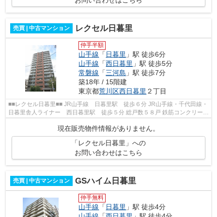
お問い合わせはこちら
レクセル日暮里
売買 | 中古マンション
仲手半額
山手線
「
日暮里
」駅 徒歩6分
山手線
「
西日暮里
」駅 徒歩5分
常磐線
「
三河島
」駅 徒歩7分
築18年 / 15階建
東京都
荒川区
西日暮里
２丁目
■■レクセル日暮里■■ JR山手線 日暮里駅 徒歩６分 JR山手線・千代田線・
日暮里舎人ライナー 西日暮里駅 徒歩５分 総戸数５８戸 鉄筋コンクリート
造１５階建 ２００８年８月完成 ...
現在販売物件情報がありません。
「レクセル日暮里」への
お問い合わせはこちら
GSハイム日暮里
売買 | 中古マンション
仲手無料
山手線
「
日暮里
」駅 徒歩4分
山手線
「
西日暮里
」駅 徒歩4分