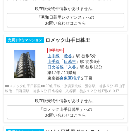
４月完成
現在販売物件情報がありません。
「秀和日暮里レジデンス」への
お問い合わせはこちら
ロメック山手日暮里
売買 | 中古マンション
仲手無料
山手線
「
鶯谷
」駅 徒歩5分
山手線
「
日暮里
」駅 徒歩6分
日比谷線
「
入谷
」駅 徒歩12分
築17年 / 11階建
東京都
台東区
根岸
２丁目
■■ロメック山手日暮里■■ JR山手線・京浜東北線 鶯谷駅 徒歩５分 JR山手
線他 日暮里駅 徒歩６分 日比谷線 入谷駅 徒歩１２分 総戸数８０戸 鉄
筋コンクリート造１１階建 平成２...
現在販売物件情報がありません。
「ロメック山手日暮里」への
お問い合わせはこちら