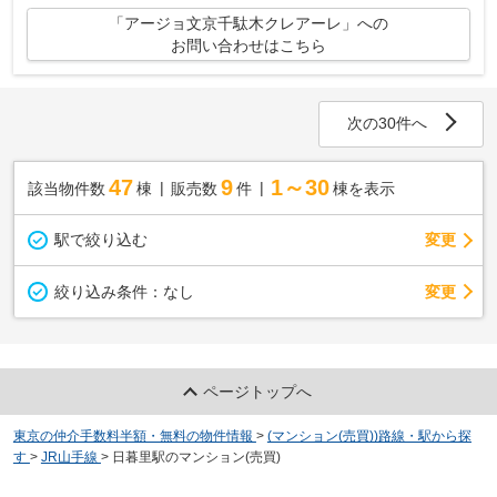
「アージョ文京千駄木クレアーレ」への
お問い合わせはこちら
次の30件へ
47
9
1～30
該当物件数
棟
販売数
件
棟を表示
駅で絞り込む
変更
変更
絞り込み条件：
なし
ページトップへ
東京の仲介手数料半額・無料の物件情報
>
(マンション(売買))路線・駅から探
す
>
JR山手線
>
日暮里駅のマンション(売買)