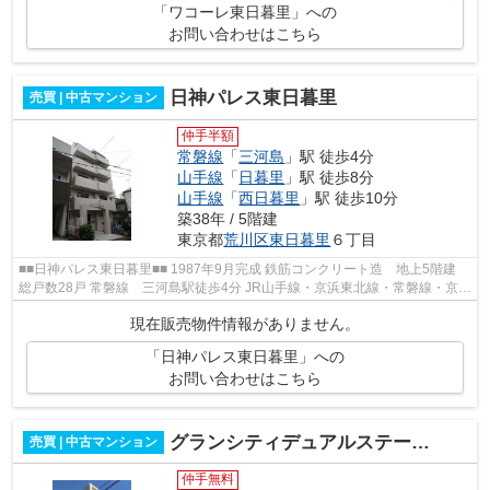
「ワコーレ東日暮里」への
お問い合わせはこちら
日神パレス東日暮里
売買 | 中古マンション
仲手半額
常磐線
「
三河島
」駅 徒歩4分
山手線
「
日暮里
」駅 徒歩8分
山手線
「
西日暮里
」駅 徒歩10分
築38年 / 5階建
東京都
荒川区
東日暮里
６丁目
■■日神パレス東日暮里■■ 1987年9月完成 鉄筋コンクリート造 地上5階建
総戸数28戸 常磐線 三河島駅徒歩4分 JR山手線・京浜東北線・常磐線・京成
本線・日暮里舎人ライナー 日暮里...
現在販売物件情報がありません。
「日神パレス東日暮里」への
お問い合わせはこちら
グランシティデュアルステージラ・ルーチェ
売買 | 中古マンション
仲手無料