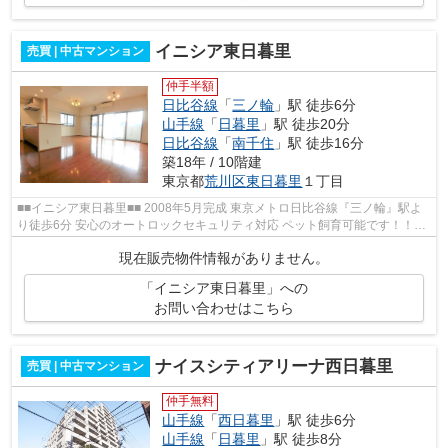
イニシア東日暮里
売買 | 中古マンション
仲手半額
日比谷線
「
三ノ輪
」駅 徒歩6分
山手線
「
日暮里
」駅 徒歩20分
日比谷線
「
南千住
」駅 徒歩16分
築18年 / 10階建
東京都
荒川区
東日暮里
１丁目
■■イニシア東日暮里■■ 2008年5月完成 東京メトロ日比谷線『三ノ輪』駅よ
り徒歩6分 安心のオートロックセキュリティ対応 ペット飼育可能です！！
【周辺環境】 台東区立根岸図書館...
現在販売物件情報がありません。
「イニシア東日暮里」への
お問い合わせはこちら
ナイスシティアリーナ西日暮里
売買 | 中古マンション
仲手無料
山手線
「
西日暮里
」駅 徒歩6分
山手線
「
日暮里
」駅 徒歩8分