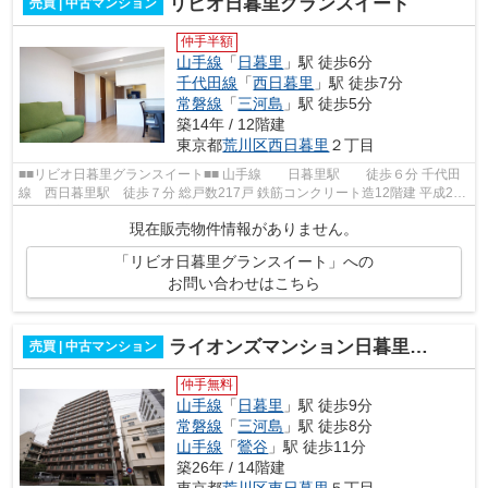
リビオ日暮里グランスイート
売買 | 中古マンション
仲手半額
山手線
「
日暮里
」駅 徒歩6分
千代田線
「
西日暮里
」駅 徒歩7分
常磐線
「
三河島
」駅 徒歩5分
築14年 / 12階建
東京都
荒川区
西日暮里
２丁目
■■リビオ日暮里グランスイート■■ 山手線 日暮里駅 徒歩６分 千代田
線 西日暮里駅 徒歩７分 総戸数217戸 鉄筋コンクリート造12階建 平成24
年7月完成 ■■周辺情報■■ 区立日暮...
現在販売物件情報がありません。
「リビオ日暮里グランスイート」への
お問い合わせはこちら
ライオンズマンション日暮里南公園
売買 | 中古マンション
仲手無料
山手線
「
日暮里
」駅 徒歩9分
常磐線
「
三河島
」駅 徒歩8分
山手線
「
鶯谷
」駅 徒歩11分
築26年 / 14階建
東京都
荒川区
東日暮里
５丁目