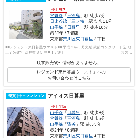
仲手無料
常磐線
「
三河島
」駅 徒歩7分
日比谷線
「
三ノ輪
」駅 徒歩11分
山手線
「
日暮里
」駅 徒歩18分
築30年 / 7階建
東京都
荒川区
東日暮里
３丁目
■■レジェンド東日暮里ウエスト■■ 平成８年５月完成 鉄筋コンクリート造 地
上７階建て 総戸数３５戸 ■【交通】━━━━━━━━━━━━━━━ 常磐線
各駅停車 三河島 徒歩：7分 東京メトロ日比谷...
現在販売物件情報がありません。
「レジェンド東日暮里ウエスト」への
お問い合わせはこちら
アイオス日暮里
売買 | 中古マンション
仲手半額
山手線
「
日暮里
」駅 徒歩9分
常磐線
「
三河島
」駅 徒歩6分
山手線
「
鶯谷
」駅 徒歩9分
築24年 / 8階建
東京都
荒川区
東日暮里
４丁目