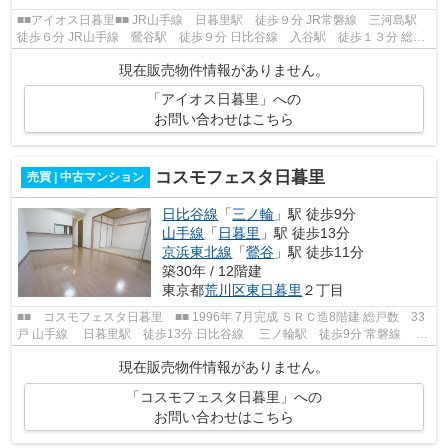
■■アイオス日暮里■■ JR山手線 日暮里駅 徒歩９分 JR常磐線 三河島駅
徒歩６分 JR山手線 鶯谷駅 徒歩９分 日比谷線 入谷駅 徒歩１３分 総戸
数１５戸 鉄筋コンクリート造８階...
現在販売物件情報がありません。
「アイオス日暮里」への
お問い合わせはこちら
コスモフェスタ日暮里
売買 | 中古マンション
日比谷線
「
三ノ輪
」駅 徒歩9分
山手線
「
日暮里
」駅 徒歩13分
京浜東北線
「
鶯谷
」駅 徒歩11分
築30年 / 12階建
東京都
荒川区
東日暮里
２丁目
■■ コスモフェスタ日暮里 ■■ 1996年 7月完成 ＳＲＣ造8階建 総戸数 33
戸 山手線 日暮里駅 徒歩13分 日比谷線 三ノ輪駅 徒歩9分 常磐線 三
河島駅 徒歩11分 京浜東北線 ...
現在販売物件情報がありません。
「コスモフェスタ日暮里」への
お問い合わせはこちら