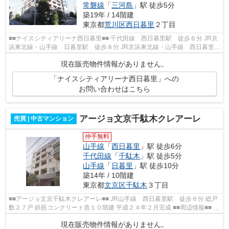
常磐線
「
三河島
」駅 徒歩5分
築19年 / 14階建
東京都
荒川区
西日暮里
２丁目
■■ナイスシティアリーナ西日暮里■■ 千代田線 西日暮里駅 徒歩６分 JR京
浜東北線・山手線 日暮里駅 徒歩８分 JR京浜東北線・山手線 西日暮里
駅 徒歩８分 総戸数８７戸 鉄筋コン...
現在販売物件情報がありません。
「ナイスシティアリーナ西日暮里」への
お問い合わせはこちら
アージョ文京千駄木クレアーレ
売買 | 中古マンション
仲手無料
山手線
「
西日暮里
」駅 徒歩6分
千代田線
「
千駄木
」駅 徒歩5分
山手線
「
日暮里
」駅 徒歩10分
築14年 / 10階建
東京都
文京区
千駄木
３丁目
■■アージョ文京千駄木クレアーレ■■ JR山手線 西日暮里駅 徒歩６分 総戸
数２７戸 鉄筋コンクリート造１０階建 平成２４年２月完成 ■■周辺情報■■ サ
ミットストア千駄木店 セブンイ...
現在販売物件情報がありません。