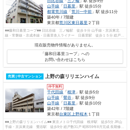
日比谷線
「
三ノ輪
」駅 徒歩9分
山手線
「
日暮里
」駅 徒歩15分
都電荒川線
「
荒川一中前
」駅 徒歩11分
築40年 / 7階建
東京都
荒川区
東日暮里
２丁目
■■藤和日暮里コープ■■ 日比谷線 三ノ輪駅 徒歩９分 山手線・京浜東北
線・常磐線・京成本線・日暮里舎人ライナー 日暮里駅 徒歩１５分 総戸数
３６戸 鉄骨鉄筋コンクリート・鉄筋...
現在販売物件情報がありません。
「藤和日暮里コープ」への
お問い合わせはこちら
上野の森リリエンハイム
売買 | 中古マンション
仲手無料
千代田線
「
根津
」駅 徒歩5分
山手線
「
鶯谷
」駅 徒歩9分
山手線
「
日暮里
」駅 徒歩10分
築42年 / 7階建
東京都
台東区
上野桜木
１丁目
■■上野の森リリエンハイム■■ 東京メトロ千代田線 根岸駅 徒歩5分 JR山
手線・京浜東北線 鶯谷駅 徒歩9分 総戸数31戸 昭和59年8月完成 長期修繕