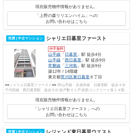
計画有書有り 修繕工事履歴書有り フ...
現在販売物件情報がありません。
「上野の森リリエンハイム」への
お問い合わせはこちら
シャリエ日暮里ファースト
売買 | 中古マンション
仲手無料
山手線
「
日暮里
」駅 徒歩4分
山手線
「
西日暮里
」駅 徒歩9分
常磐線
「
三河島
」駅 徒歩9分
築12年 / 14階建
東京都
荒川区
東日暮里
６丁目
■■シャリエ日暮里ファースト■■ JR山手線・京成本線 日暮里駅 徒歩４分
千代田線 西日暮里駅 徒歩９分 総戸数４１戸 鉄筋コンクリート造１４階建
平成２６年４月完成
現在販売物件情報がありません。
「シャリエ日暮里ファースト」への
お問い合わせはこちら
レジェンド東日暮里ウエスト
売買 | 中古マンション