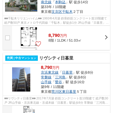
南北線
「
本駒込
」駅 徒歩14分
築33年 / 10階建
東京都
文京区
千駄木
２丁目
■■千駄木リリエンハイム■■ 1993年4月築 鉄骨鉄筋コンクリート造10階建て
総戸数50戸 東京メトロ千代田線「千駄木」駅徒歩1分 JR山手線「日暮里」駅
徒歩12分 東京メトロ南北線「本駒...
8,790
万
円
8階 / 1LDK / 51.03㎡
リヴシティ日暮里
売買 | 中古マンション
8,790
万円
京浜東北線
「
日暮里
」駅 徒歩8分
常磐線
「
三河島
」駅 徒歩8分
山手線
「
鶯谷
」駅 徒歩16分
築9年 / 11階建
東京都
荒川区
東日暮里
５丁目
■■リヴシティ日暮里■■ 2017年7月築 鉄筋コンクリート造10階建て 総戸数30
戸 JR山手線・京浜東北線・京成本線「日暮里」駅徒歩8分 常磐線「三河島」
駅徒歩8分 オートロック 宅配ボッ...