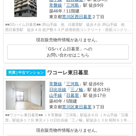
常磐線
「
三河島
」駅 徒歩9分
築46年 / 11階建
東京都
荒川区
西日暮里
２丁目
■■GSハイム日暮里■■ JR山手線 他 日暮里駅 徒歩４分 JR山手線 他
西日暮里駅 徒歩４分 総戸数５３戸 鉄骨鉄筋コンクリート・鉄筋コンクリー
ト造１１階建 昭和５５年３月完成
現在販売物件情報がありません。
「GSハイム日暮里」への
お問い合わせはこちら
ワコーレ東日暮里
売買 | 中古マンション
常磐線
「
三河島
」駅 徒歩6分
日比谷線
「
三ノ輪
」駅 徒歩13分
山手線
「
日暮里
」駅 徒歩17分
築40年 / 5階建
東京都
荒川区
東日暮里
３丁目
■■ワコーレ東日暮里■■ ＪＲ常磐線「三河島」駅徒歩６分 ＪＲ山手線「日暮
里」駅徒歩１７分 東京メトロ日比谷線「三ノ輪」駅徒歩１３分 昭和６１年７
月完成 総戸数２９戸 ペットの...
現在販売物件情報がありません。