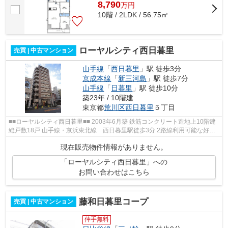
8,790
万
円
10階 / 2LDK / 56.75㎡
ローヤルシティ西日暮里
売買 | 中古マンション
山手線
「
西日暮里
」駅 徒歩3分
京成本線
「
新三河島
」駅 徒歩7分
山手線
「
日暮里
」駅 徒歩10分
築23年 / 10階建
東京都
荒川区
西日暮里
５丁目
■■ローヤルシティ西日暮里■■ 2003年6月築 鉄筋コンクリート造地上10階建
総戸数18戸 山手線・京浜東北線 西日暮里駅徒歩3分 2路線利用可能な好立
地に建つマンションです。 【周辺...
現在販売物件情報がありません。
「ローヤルシティ西日暮里」への
お問い合わせはこちら
藤和日暮里コープ
売買 | 中古マンション
仲手無料