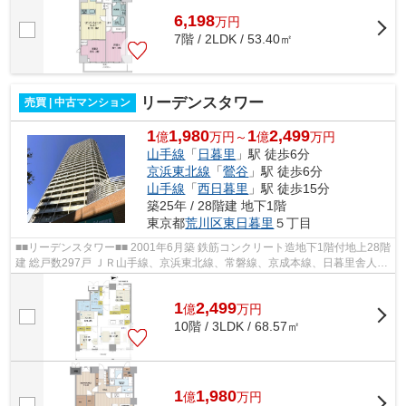
6,198
万
円
7階 / 2LDK / 53.40㎡
リーデンスタワー
売買 | 中古マンション
1
1,980
1
2,499
億
万円～
億
万円
山手線
「
日暮里
」駅 徒歩6分
京浜東北線
「
鶯谷
」駅 徒歩6分
山手線
「
西日暮里
」駅 徒歩15分
築25年 / 28階建 地下1階
東京都
荒川区
東日暮里
５丁目
■■リーデンスタワー■■ 2001年6月築 鉄筋コンクリート造地下1階付地上28階
建 総戸数297戸 ＪＲ山手線、京浜東北線、常磐線、京成本線、日暮里舎人ラ
イナー「日暮里」駅徒歩 6 分 JR ...
1
2,499
億
万
円
10階 / 3LDK / 68.57㎡
1
1,980
億
万
円