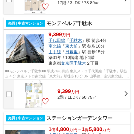
17階 / 3LDK / 73.89㎡
モンテベルデ千駄木
売買 | 中古マンション
9,399
万円
千代田線
「
千駄木
」駅 徒歩4分
南北線
「
東大前
」駅 徒歩10分
山手線
「
日暮里
」駅 徒歩15分
築31年 / 10階建 地下1階
東京都
文京区
千駄木
２丁目
■■モンテベルデ千駄木■■ 平成7年8月築 東京メトロ千代田線「千駄木」駅徒
歩 4 分 東京メトロ南北線「東大前」駅徒歩10 分 JR 山手線、京浜東北線、常
磐線、京成本線、日暮里舎人ライ...
9,399
万
円
2階 / 1LDK / 50.75㎡
ステーションガーデンタワー
売買 | 中古マンション
1
4,800
1
5,800
億
万円～
億
万円