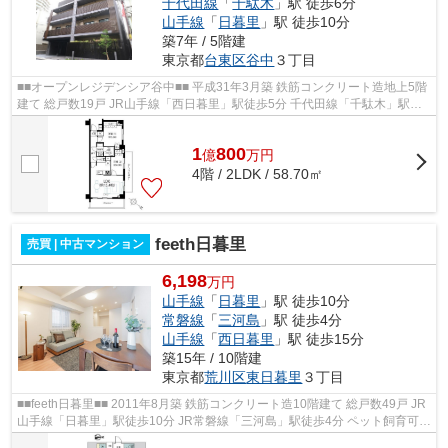
千代田線
「
千駄木
」駅 徒歩6分
山手線
「
日暮里
」駅 徒歩10分
築7年 / 5階建
東京都
台東区
谷中
３丁目
■■オープンレジデンシア谷中■■ 平成31年3月築 鉄筋コンクリート造地上5階
建て 総戸数19戸 JR山手線「西日暮里」駅徒歩5分 千代田線「千駄木」駅徒
歩6分 JR山手線「日暮里」駅徒歩10...
1
800
億
万
円
4階 / 2LDK / 58.70㎡
feeth日暮里
売買 | 中古マンション
6,198
万円
山手線
「
日暮里
」駅 徒歩10分
常磐線
「
三河島
」駅 徒歩4分
山手線
「
西日暮里
」駅 徒歩15分
築15年 / 10階建
東京都
荒川区
東日暮里
３丁目
■■feeth日暮里■■ 2011年8月築 鉄筋コンクリート造10階建て 総戸数49戸 JR
山手線「日暮里」駅徒歩10分 JR常磐線「三河島」駅徒歩4分 ペット飼育可能
複数路線利用可能 オートロック ...