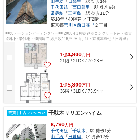
山手線
「
日暮里
」駅 徒歩1分
千代田線
「
西日暮里
」駅 徒歩6分
常磐線
「
三河島
」駅 徒歩11分
築18年 / 40階建 地下2階
東京都
荒川区
西日暮里
２丁目
■■ステーションガーデンタワー■■ 2008年2月築 鉄筋コンクリート造・鉄骨
造地下2階付地上40階建て 総戸数419戸 JR山手線・京成本線他「日暮里」駅
徒歩1分 日暮里駅までペデストリア...
1
4,800
億
万
円
21階 / 2LDK / 70.28㎡
1
5,800
億
万
円
36階 / 3LDK / 75.94㎡
千駄木リリエンハイム
売買 | 中古マンション
8,790
万円
千代田線
「
千駄木
」駅 徒歩1分
山手線
「
日暮里
」駅 徒歩12分