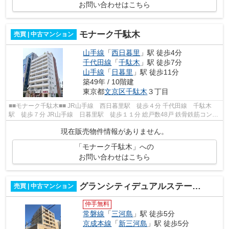
お問い合わせはこちら
モナーク千駄木
売買 | 中古マンション
山手線
「
西日暮里
」駅 徒歩4分
千代田線
「
千駄木
」駅 徒歩7分
山手線
「
日暮里
」駅 徒歩11分
築49年 / 10階建
東京都
文京区
千駄木
３丁目
■■モナーク千駄木■■ JR山手線 西日暮里駅 徒歩４分 千代田線 千駄木
駅 徒歩７分 JR山手線 日暮里駅 徒歩１１分 総戸数48戸 鉄骨鉄筋コンク
リート造10階建 昭和５２年１月完成 ...
現在販売物件情報がありません。
「モナーク千駄木」への
お問い合わせはこちら
グランシティデュアルステージラ・ルーチェ
売買 | 中古マンション
仲手無料
常磐線
「
三河島
」駅 徒歩5分
京成本線
「
新三河島
」駅 徒歩5分