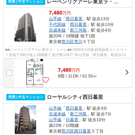
レーベンリグアーレ東京ラ・トーレ
売買 | 中古マンション
7,480
万円
山手線
「
西日暮里
」駅 徒歩13分
千代田線
「
西日暮里
」駅 徒歩13分
京成本線
「
新三河島
」駅 徒歩4分
築20年 / 18階建 地下1階
東京都
荒川区
荒川
５丁目
■■レーベンリグアーレ東京ラ・トーレ■■ 2006年2月築 鉄骨鉄筋コンクリー
ト造地下1階付地上18階建て 総戸数109戸 JR山手線「西日暮里」駅徒歩13分
京成本線「新三河島」駅徒歩4分 常...
7,480
万
円
8階 / 2LDK / 62.50㎡
ローヤルシティ西日暮里
売買 | 中古マンション
山手線
「
西日暮里
」駅 徒歩3分
京成本線
「
新三河島
」駅 徒歩7分
山手線
「
日暮里
」駅 徒歩10分
築23年 / 10階建
東京都
荒川区
西日暮里
５丁目