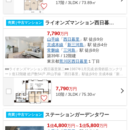
17階 / 3LDK / 73.89㎡
ライオンズマンション西日暮里第二
売買 | 中古マンション
7,790
万円
山手線
「
西日暮里
」駅 徒歩9分
京成本線
「
新三河島
」駅 徒歩4分
常磐線
「
三河島
」駅 徒歩8分
築39年 / 12階建
東京都
荒川区
西日暮里
１丁目
■■ライオンズマンション西日暮里第二■■ 1987年1月完成 鉄骨鉄筋コンクリ
ート造12階建 総戸数54戸 JR山手線「西日暮里」駅徒歩9分 京成本線「新三
河島」駅徒歩4分 JR常磐線「三河島」...
7,790
万
円
10階 / 3LDK / 75.30㎡
ステーションガーデンタワー
売買 | 中古マンション
1
4,800
1
5,800
億
万円～
億
万円