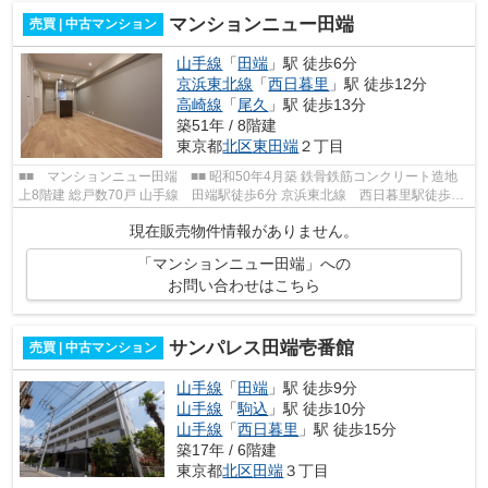
マンションニュー田端
売買 | 中古マンション
山手線
「
田端
」駅 徒歩6分
京浜東北線
「
西日暮里
」駅 徒歩12分
高崎線
「
尾久
」駅 徒歩13分
築51年 / 8階建
東京都
北区
東田端
２丁目
■■ マンションニュー田端 ■■ 昭和50年4月築 鉄骨鉄筋コンクリート造地
上8階建 総戸数70戸 山手線 田端駅徒歩6分 京浜東北線 西日暮里駅徒歩12
分 高崎線 尾久駅徒歩13分 ・耐震...
現在販売物件情報がありません。
「マンションニュー田端」への
お問い合わせはこちら
サンパレス田端壱番館
売買 | 中古マンション
山手線
「
田端
」駅 徒歩9分
山手線
「
駒込
」駅 徒歩10分
山手線
「
西日暮里
」駅 徒歩15分
築17年 / 6階建
東京都
北区
田端
３丁目