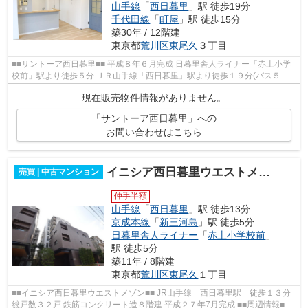
山手線
「
西日暮里
」駅 徒歩19分
千代田線
「
町屋
」駅 徒歩15分
築30年 / 12階建
東京都
荒川区
東尾久
３丁目
■■サントーア西日暮里■■ 平成８年６月完成 日暮里舎人ライナー「赤土小学
校前」駅より徒歩５分 ＪＲ山手線「西日暮里」駅より徒歩１９分(バス５分)
東京メトロ千代田線「町屋」駅よ...
現在販売物件情報がありません。
「サントーア西日暮里」への
お問い合わせはこちら
イニシア西日暮里ウエストメゾン
売買 | 中古マンション
仲手半額
山手線
「
西日暮里
」駅 徒歩13分
京成本線
「
新三河島
」駅 徒歩5分
日暮里舎人ライナー
「
赤土小学校前
」
駅 徒歩5分
築11年 / 8階建
東京都
荒川区
東尾久
１丁目
■■イニシア西日暮里ウエストメゾン■■ JR山手線 西日暮里駅 徒歩１３分
総戸数３２戸 鉄筋コンクリート造８階建 平成２７年7月完成 ■■周辺情報■■