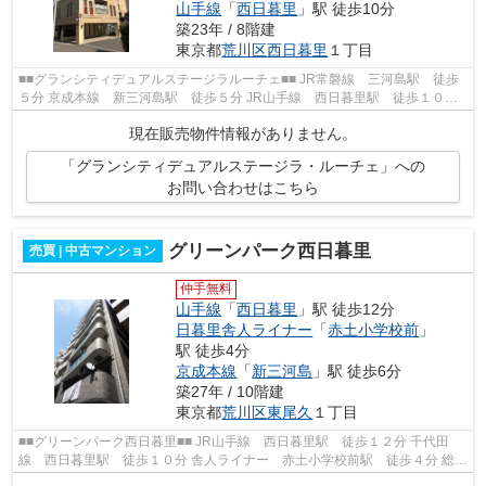
山手線
「
西日暮里
」駅 徒歩10分
築23年 / 8階建
東京都
荒川区
西日暮里
１丁目
■■グランシティデュアルステージラルーチェ■■ JR常磐線 三河島駅 徒歩
５分 京成本線 新三河島駅 徒歩５分 JR山手線 西日暮里駅 徒歩１０分
≪建物情報≫ 総戸数４4戸 鉄筋コンク...
現在販売物件情報がありません。
「グランシティデュアルステージラ・ルーチェ」への
お問い合わせはこちら
グリーンパーク西日暮里
売買 | 中古マンション
仲手無料
山手線
「
西日暮里
」駅 徒歩12分
日暮里舎人ライナー
「
赤土小学校前
」
駅 徒歩4分
京成本線
「
新三河島
」駅 徒歩6分
築27年 / 10階建
東京都
荒川区
東尾久
１丁目
■■グリーンパーク西日暮里■■ JR山手線 西日暮里駅 徒歩１２分 千代田
線 西日暮里駅 徒歩１０分 舎人ライナー 赤土小学校前駅 徒歩４分 総戸
数２７戸 鉄骨鉄筋コンクリート造１...