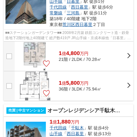
山手線
「
日暮里
」駅 徒歩1分
千代田線
「
西日暮里
」駅 徒歩6分
常磐線
「
三河島
」駅 徒歩11分
築18年 / 40階建 地下2階
東京都
荒川区
西日暮里
２丁目
■■ステーションガーデンタワー■■ 2008年2月築 鉄筋コンクリート造・鉄骨
造地下2階付地上40階建て 総戸数419戸 JR山手線・京成本線他「日暮里」駅
徒歩1分 日暮里駅までペデストリア...
1
4,800
億
万
円
21階 / 2LDK / 70.28㎡
1
5,800
億
万
円
36階 / 3LDK / 75.94㎡
オープンレジデンシア千駄木ヒルズ
売買 | 中古マンション
1
1,880
億
万円
千代田線
「
千駄木
」駅 徒歩4分
山手線
「
西日暮里
」駅 徒歩13分