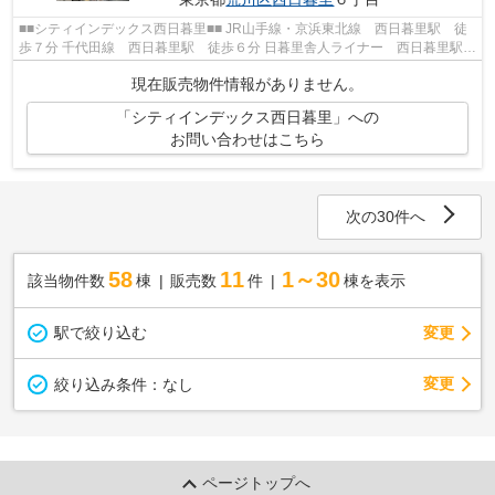
■■シティインデックス西日暮里■■ JR山手線・京浜東北線 西日暮里駅 徒
歩７分 千代田線 西日暮里駅 徒歩６分 日暮里舎人ライナー 西日暮里駅
徒歩４分 総戸数６４戸 鉄筋コンク...
現在販売物件情報がありません。
「シティインデックス西日暮里」への
お問い合わせはこちら
次の30件へ
58
11
1～30
該当物件数
棟
販売数
件
棟を表示
駅で絞り込む
変更
変更
絞り込み条件：
なし
ページトップへ