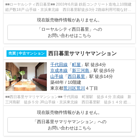
■■ローヤルシティ西日暮里■■ 2003年6月築 鉄筋コンクリート造地上10階建
総戸数18戸 山手線・京浜東北線 西日暮里駅徒歩3分 2路線利用可能な好立
地に建つマンションです。 【周辺...
現在販売物件情報がありません。
「ローヤルシティ西日暮里」への
お問い合わせはこちら
西日暮里サマリヤマンション
売買 | 中古マンション
千代田線
「
町屋
」駅 徒歩4分
京成本線
「
新三河島
」駅 徒歩5分
山手線
「
西日暮里
」駅 徒歩14分
築48年 / 10階建
東京都
荒川区
荒川
４丁目
■■西日暮里サマリヤマンション■■ 千代田線 町屋駅 徒歩４分 京成線 新
三河島駅 徒歩５分 JR山手線・京浜東北線 西日暮里駅 徒歩１４分 総戸
数７３戸 鉄骨鉄筋コンクリート造１...
現在販売物件情報がありません。
「西日暮里サマリヤマンション」への
お問い合わせはこちら