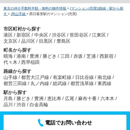
東京の仲介手数料半額・無料の物件情報
>
(マンション(売買))路線・駅から探
す
>
JR山手線
>
西日暮里駅のマンション(売買)
市区町村から探す
港区
/
新宿区
/
中央区
/
渋谷区
/
世田谷区
/
江東区
/
文京区
/
品川区
/
目黒区
/
豊島区
町名から探す
晴海
/
港南
/
豊洲
/
勝どき
/
三田
/
赤坂
/
芝浦
/
西新宿
/
代々木
/
西早稲田
路線から探す
山手線
/
都営大江戸線
/
有楽町線
/
日比谷線
/
南北線
/
都営三田線
/
丸ノ内線
/
総武線
/
都営浅草線
/
東西線
駅から探す
月島
/
勝どき
/
豊洲
/
恵比寿
/
広尾
/
麻布十番
/
六本木
/
品川
/
渋谷
/
白金高輪
電話でお問い合わせ