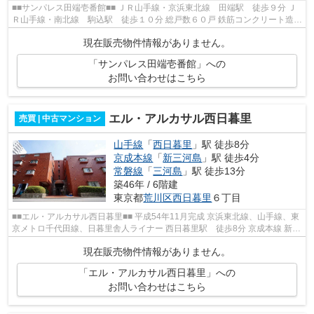
■■サンパレス田端壱番館■■ ＪＲ山手線・京浜東北線 田端駅 徒歩９分 Ｊ
Ｒ山手線・南北線 駒込駅 徒歩１０分 総戸数６０戸 鉄筋コンクリート造６
階建 平成２１年４月完成 宅配ボ...
現在販売物件情報がありません。
「サンパレス田端壱番館」への
お問い合わせはこちら
エル・アルカサル西日暮里
売買 | 中古マンション
山手線
「
西日暮里
」駅 徒歩8分
京成本線
「
新三河島
」駅 徒歩4分
常磐線
「
三河島
」駅 徒歩13分
築46年 / 6階建
東京都
荒川区
西日暮里
６丁目
■■エル・アルカサル西日暮里■■ 平成54年11月完成 京浜東北線、山手線、東
京メトロ千代田線、日暮里舎人ライナー 西日暮里駅 徒歩8分 京成本線 新三
河島駅 徒歩4分 常磐線快速電...
現在販売物件情報がありません。
「エル・アルカサル西日暮里」への
お問い合わせはこちら