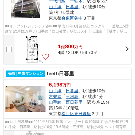
千代田線
「
千駄木
」駅 徒歩6分
山手線
「
日暮里
」駅 徒歩10分
築7年 / 5階建
東京都
台東区
谷中
３丁目
■■オープンレジデンシア谷中■■ 平成31年3月築 鉄筋コンクリート造地上5階
建て 総戸数19戸 JR山手線「西日暮里」駅徒歩5分 千代田線「千駄木」駅徒
歩6分 JR山手線「日暮里」駅徒歩10...
1
800
億
万
円
4階 / 2LDK / 58.70㎡
feeth日暮里
売買 | 中古マンション
6,198
万円
山手線
「
日暮里
」駅 徒歩10分
常磐線
「
三河島
」駅 徒歩4分
山手線
「
西日暮里
」駅 徒歩15分
築15年 / 10階建
東京都
荒川区
東日暮里
３丁目
■■feeth日暮里■■ 2011年8月築 鉄筋コンクリート造10階建て 総戸数49戸 JR
山手線「日暮里」駅徒歩10分 JR常磐線「三河島」駅徒歩4分 ペット飼育可能
複数路線利用可能 オートロック ...