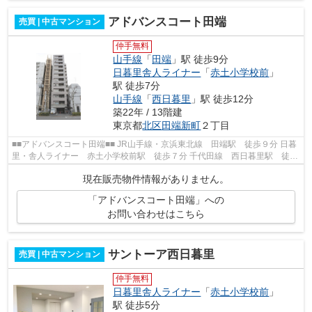
アドバンスコート田端
売買 | 中古マンション
仲手無料
山手線
「
田端
」駅 徒歩9分
日暮里舎人ライナー
「
赤土小学校前
」
駅 徒歩7分
山手線
「
西日暮里
」駅 徒歩12分
築22年 / 13階建
東京都
北区
田端新町
２丁目
■■アドバンスコート田端■■ JR山手線・京浜東北線 田端駅 徒歩９分 日暮
里・舎人ライナー 赤土小学校前駅 徒歩７分 千代田線 西日暮里駅 徒歩
１２分 総戸数３５戸 鉄骨鉄筋コン...
現在販売物件情報がありません。
「アドバンスコート田端」への
お問い合わせはこちら
サントーア西日暮里
売買 | 中古マンション
仲手無料
日暮里舎人ライナー
「
赤土小学校前
」
駅 徒歩5分