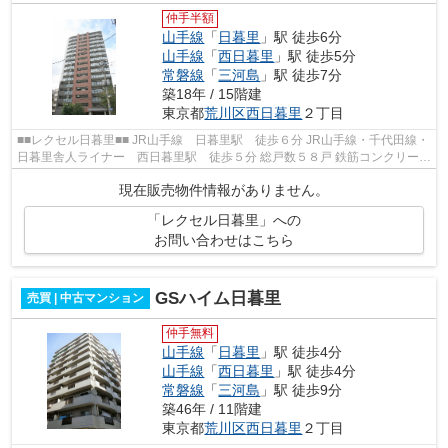
仲手半額
山手線
「
日暮里
」駅 徒歩6分
山手線
「
西日暮里
」駅 徒歩5分
常磐線
「
三河島
」駅 徒歩7分
築18年 / 15階建
東京都
荒川区
西日暮里
２丁目
■■レクセル日暮里■■ JR山手線 日暮里駅 徒歩６分 JR山手線・千代田線・
日暮里舎人ライナー 西日暮里駅 徒歩５分 総戸数５８戸 鉄筋コンクリート
造１５階建 ２００８年８月完成 ...
現在販売物件情報がありません。
「レクセル日暮里」への
お問い合わせはこちら
GSハイム日暮里
売買 | 中古マンション
仲手無料
山手線
「
日暮里
」駅 徒歩4分
山手線
「
西日暮里
」駅 徒歩4分
常磐線
「
三河島
」駅 徒歩9分
築46年 / 11階建
東京都
荒川区
西日暮里
２丁目