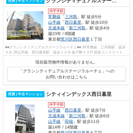
グランシティデュアルステージラルーチェ
売買 | 中古マンション
仲手半額
常磐線
「
三河島
」駅 徒歩5分
山手線
「
西日暮里
」駅 徒歩10分
京成本線
「
新三河島
」駅 徒歩4分
築23年 / 8階建
東京都
荒川区
西日暮里
１丁目
■■グランシティデュアルステージラルーチェ■■ JR常磐線 三河島駅 徒歩
５分 JR山手線 西日暮里駅 徒歩１０分 総戸数４３戸 鉄筋コンクリート造
８階建 ２００３年１月完成
現在販売物件情報がありません。
「グランシティデュアルステージラルーチェ」への
お問い合わせはこちら
シティインデックス西日暮里
売買 | 中古マンション
仲手半額
山手線
「
西日暮里
」駅 徒歩7分
京成本線
「
新三河島
」駅 徒歩6分
山手線
「
田端
」駅 徒歩11分
築14年 / 14階建
東京都
荒川区
西日暮里
６丁目