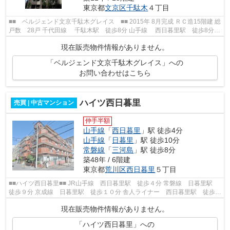
東京都
文京区
千駄木
４丁目
■■ ベルジェンド文京千駄木グレイス ■■ 2015年 8月完成 ＲＣ造15階建 総
戸数 28戸 千代田線 千駄木駅 徒歩8分 山手線 西日暮里駅 徒歩8分
≪共用施設≫ オートロック 宅配BO...
現在販売物件情報がありません。
「ベルジェンド文京千駄木グレイス」への
お問い合わせはこちら
ハイツ西日暮里
売買 | 中古マンション
仲手半額
山手線
「
西日暮里
」駅 徒歩4分
山手線
「
日暮里
」駅 徒歩10分
常磐線
「
三河島
」駅 徒歩8分
築48年 / 6階建
東京都
荒川区
西日暮里
５丁目
■■ハイツ西日暮里■■ JR山手線 西日暮里駅 徒歩４分 常磐線 日暮里駅
徒歩９分 京成線 日暮里駅 徒歩１０分 舎人ライナー 西日暮里駅 徒歩３
分 総戸数３５戸 鉄筋コンクリー...
現在販売物件情報がありません。
「ハイツ西日暮里」への