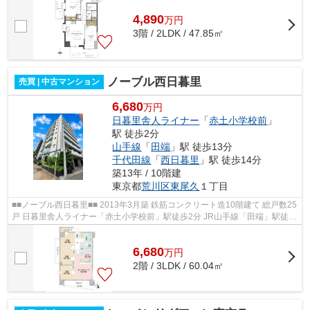
4,890
万
円
3階 / 2LDK / 47.85㎡
ノーブル西日暮里
売買 | 中古マンション
6,680
万円
日暮里舎人ライナー
「
赤土小学校前
」
駅 徒歩2分
山手線
「
田端
」駅 徒歩13分
千代田線
「
西日暮里
」駅 徒歩14分
築13年 / 10階建
東京都
荒川区
東尾久
１丁目
■■ノーブル西日暮里■■ 2013年3月築 鉄筋コンクリート造10階建て 総戸数25
戸 日暮里舎人ライナー「赤土小学校前」駅徒歩2分 JR山手線「田端」駅徒歩
13分 東京メトロ千代田線「西日暮...
6,680
万
円
2階 / 3LDK / 60.04㎡