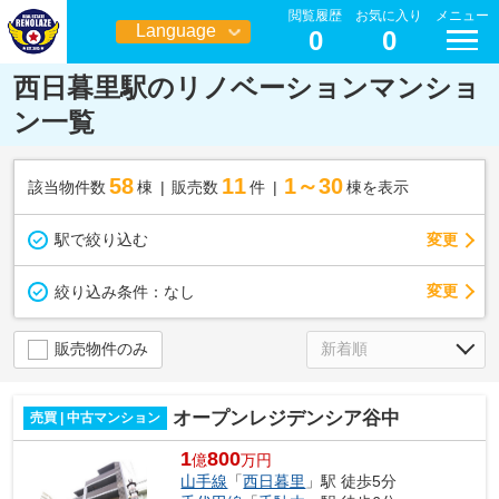
閲覧履歴
お気に入り
メニュー
Language
0
0
日本語
西日暮里駅のリノベーションマンショ
ン一覧
58
11
1～30
該当物件数
棟
販売数
件
棟を表示
駅で絞り込む
変更
変更
絞り込み条件：
なし
販売物件のみ
オープンレジデンシア谷中
売買 | 中古マンション
1
800
億
万円
山手線
「
西日暮里
」駅 徒歩5分