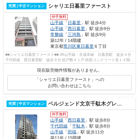
シャリエ日暮里ファースト
売買 | 中古マンション
仲手無料
山手線
「
日暮里
」駅 徒歩4分
山手線
「
西日暮里
」駅 徒歩9分
常磐線
「
三河島
」駅 徒歩9分
築12年 / 14階建
東京都
荒川区
東日暮里
６丁目
■■シャリエ日暮里ファースト■■ JR山手線・京成本線 日暮里駅 徒歩４分
千代田線 西日暮里駅 徒歩９分 総戸数４１戸 鉄筋コンクリート造１４階建
平成２６年４月完成
現在販売物件情報がありません。
「シャリエ日暮里ファースト」への
お問い合わせはこちら
ベルジェンド文京千駄木グレイス
売買 | 中古マンション
仲手無料
山手線
「
西日暮里
」駅 徒歩8分
千代田線
「
千駄木
」駅 徒歩8分
山手線
「
田端
」駅 徒歩11分
築11年 / 15階建