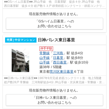
■■GSハイム日暮里■■ JR山手線 他 日暮里駅 徒歩４分 JR山手線 他
西日暮里駅 徒歩４分 総戸数５３戸 鉄骨鉄筋コンクリート・鉄筋コンクリー
ト造１１階建 昭和５５年３月完成
現在販売物件情報がありません。
「GSハイム日暮里」への
お問い合わせはこちら
日神パレス東日暮里
売買 | 中古マンション
仲手半額
常磐線
「
三河島
」駅 徒歩4分
山手線
「
日暮里
」駅 徒歩8分
山手線
「
西日暮里
」駅 徒歩10分
築38年 / 5階建
東京都
荒川区
東日暮里
６丁目
■■日神パレス東日暮里■■ 1987年9月完成 鉄筋コンクリート造 地上5階建
総戸数28戸 常磐線 三河島駅徒歩4分 JR山手線・京浜東北線・常磐線・京成
本線・日暮里舎人ライナー 日暮里...
現在販売物件情報がありません。
「日神パレス東日暮里」への
お問い合わせはこちら