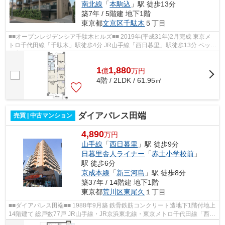
南北線
「
本駒込
」駅 徒歩13分
築7年 / 5階建 地下1階
東京都
文京区
千駄木
５丁目
■■オープンレジデンシア千駄木ヒルズ■■ 2019年(平成31年)2月完成 東京メ
トロ千代田線「千駄木」駅徒歩4分 JR山手線「西日暮里」駅徒歩13分 ペット
飼育可(規約による制限有) オート...
1
1,880
億
万
円
4階 / 2LDK / 61.95㎡
ダイアパレス田端
売買 | 中古マンション
4,890
万円
山手線
「
西日暮里
」駅 徒歩9分
日暮里舎人ライナー
「
赤土小学校前
」
駅 徒歩6分
京成本線
「
新三河島
」駅 徒歩8分
築37年 / 14階建 地下1階
東京都
荒川区
東尾久
１丁目
■■ダイアパレス田端■■ 1988年9月築 鉄骨鉄筋コンクリート造地下1階付地上
14階建て 総戸数77戸 JR山手線・JR京浜東北線・東京メトロ千代田線「西日
暮里」駅徒歩9分 【周辺環境】 荒...