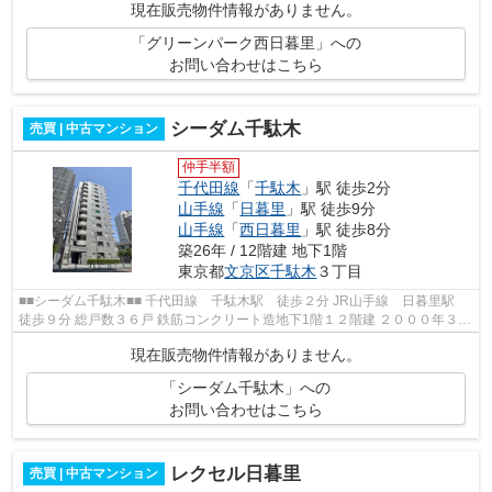
現在販売物件情報がありません。
「グリーンパーク西日暮里」への
お問い合わせはこちら
シーダム千駄木
売買 | 中古マンション
仲手半額
千代田線
「
千駄木
」駅 徒歩2分
山手線
「
日暮里
」駅 徒歩9分
山手線
「
西日暮里
」駅 徒歩8分
築26年 / 12階建 地下1階
東京都
文京区
千駄木
３丁目
■■シーダム千駄木■■ 千代田線 千駄木駅 徒歩２分 JR山手線 日暮里駅
徒歩９分 総戸数３６戸 鉄筋コンクリート造地下1階１２階建 ２０００年３月
完成
現在販売物件情報がありません。
「シーダム千駄木」への
お問い合わせはこちら
レクセル日暮里
売買 | 中古マンション