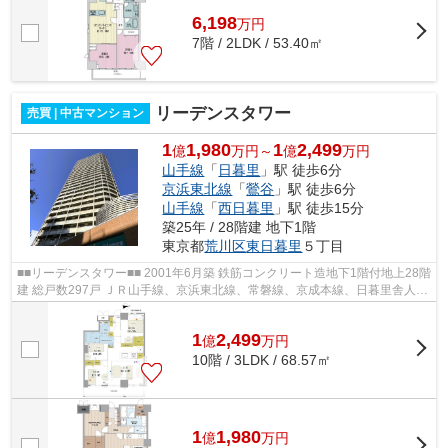
6,198
万
円
7階 / 2LDK / 53.40㎡
リーデンスタワー
売買 | 中古マンション
1
1,980
1
2,499
億
万円～
億
万円
山手線
「
日暮里
」駅 徒歩6分
京浜東北線
「
鶯谷
」駅 徒歩6分
山手線
「
西日暮里
」駅 徒歩15分
築25年 / 28階建 地下1階
東京都
荒川区
東日暮里
５丁目
■■リーデンスタワー■■ 2001年6月築 鉄筋コンクリート造地下1階付地上28階
建 総戸数297戸 ＪＲ山手線、京浜東北線、常磐線、京成本線、日暮里舎人ラ
イナー「日暮里」駅徒歩 6 分 JR ...
1
2,499
億
万
円
10階 / 3LDK / 68.57㎡
1
1,980
億
万
円