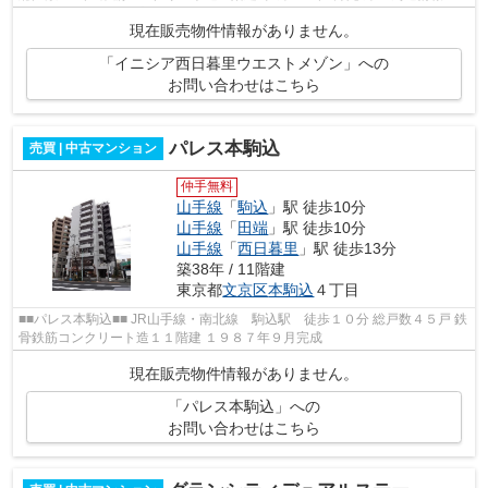
スーパーたじま田端店 ファミリ...
現在販売物件情報がありません。
「イニシア西日暮里ウエストメゾン」への
お問い合わせはこちら
パレス本駒込
売買 | 中古マンション
仲手無料
山手線
「
駒込
」駅 徒歩10分
山手線
「
田端
」駅 徒歩10分
山手線
「
西日暮里
」駅 徒歩13分
築38年 / 11階建
東京都
文京区
本駒込
４丁目
■■パレス本駒込■■ JR山手線・南北線 駒込駅 徒歩１０分 総戸数４５戸 鉄
骨鉄筋コンクリート造１１階建 １９８７年９月完成
現在販売物件情報がありません。
「パレス本駒込」への
お問い合わせはこちら