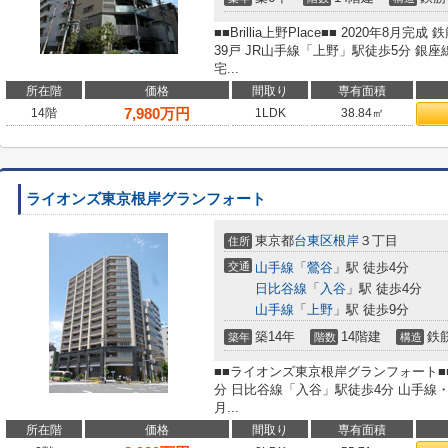
■■Brillia上野Place■■ 2020年8
39戸 JR山手線「上野」駅徒歩5分 銀
宅...
所在階
価格
間取り
専有面積
7,980
万円
14階
1LDK
38.84㎡
ライオンズ東京根岸グランフォート
東京都
台東区
根岸
３丁目
住所
交通
山手線
「
鶯谷
」駅 徒歩4分
日比谷線
「
入谷
」駅 徒歩4分
山手線
「
上野
」駅 徒歩9分
築14年
14階建
鉄
築年
階数
構造
■■ライオンズ東京根岸グランフォート■
分 日比谷線「入谷」駅徒歩4分 山手線
月...
所在階
価格
間取り
専有面積