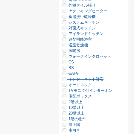
外観タイル張り
IHクッキングヒーター
食器洗い乾燥機
システムキッチン
対面式キッチン
アイランドキッチン
追焚機能浴室
浴室乾燥機
床暖房
ウォークインクロゼット
CS
BS
CATV
インターネット対応
オートロック
TVモニタ付インターホン
宅配ボックス
2階以上
10階以上
20階以上
1階の物件
最上階
南向き