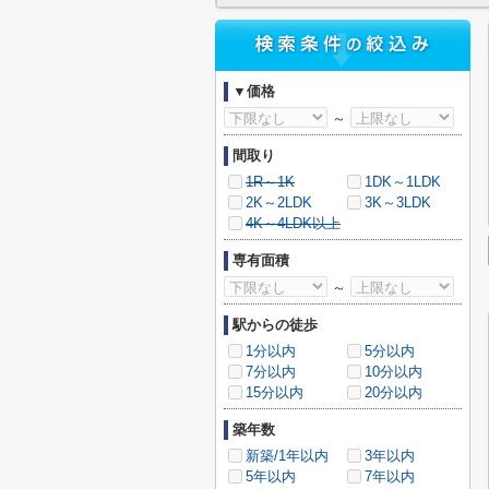
▼価格
～
間取り
1R～1K
1DK～1LDK
2K～2LDK
3K～3LDK
4K～4LDK以上
専有面積
～
駅からの徒歩
1分以内
5分以内
7分以内
10分以内
15分以内
20分以内
築年数
新築/1年以内
3年以内
5年以内
7年以内