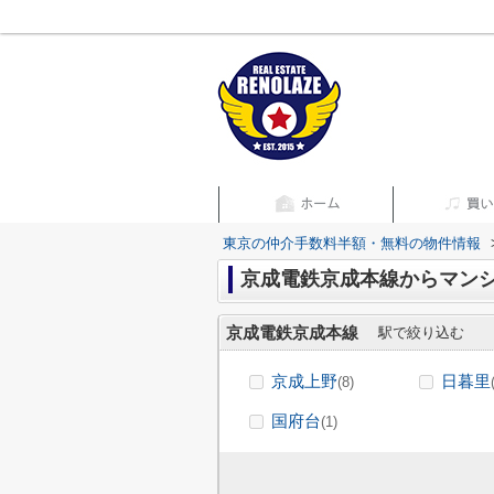
東京の仲介手数料半額・無料の物件情報
京成電鉄京成本線からマン
京成電鉄京成本線
駅で絞り込む
京成上野
日暮里
(8)
国府台
(1)