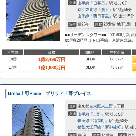
交通
山手線
「
日暮里
」駅 徒歩6分
京浜東北線
「
鶯谷
」駅 徒歩6分
山手線
「
西日暮里
」駅 徒歩15分
築25年
28階建 地下1階
築年
階数
■■リーデンスタワー■■ 2001年6月築
総戸数297戸 ＪＲ山手線、京浜東北線
「...
所在階
価格
間取り
専有面積
1
億
2,499
万円
10階
3LDK
68.57㎡
1
億
1,980
万円
17階
3LDK
73.89㎡
Brillia上野Place ブリリア上野プレイス
東京都
台東区
東上野
５丁目
住所
交通
山手線
「
上野
」駅 徒歩5分
銀座線
「
稲荷町
」駅 徒歩3分
都営大江戸線
「
新御徒町
」駅 徒
築6年
14階建
鉄筋
築年
階数
構造