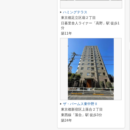
ハミングテラス
東京都足立区扇２丁目
日暮里舎人ライナー「高野」駅 徒歩1
分
築11年
ザ・パームス東中野Ⅱ
東京都新宿区上落合２丁目
東西線「落合」駅 徒歩3分
築24年