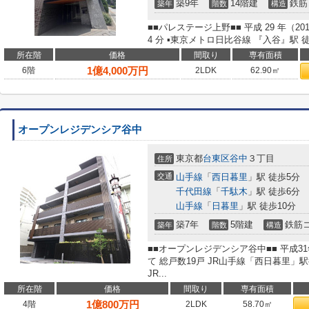
築9年
14階建
鉄筋
築年
階数
構造
■■パレステージ上野■■ 平成 29 年（201
4 分 ▪東京メトロ日比谷線 『入谷』駅 徒
所在階
価格
間取り
専有面積
1
億
4,000
万円
6階
2LDK
62.90㎡
オープンレジデンシア谷中
東京都
台東区
谷中
３丁目
住所
交通
山手線
「
西日暮里
」駅 徒歩5分
千代田線
「
千駄木
」駅 徒歩6分
山手線
「
日暮里
」駅 徒歩10分
築7年
5階建
鉄筋
築年
階数
構造
■■オープンレジデンシア谷中■■ 平成3
て 総戸数19戸 JR山手線「西日暮里」
JR...
所在階
価格
間取り
専有面積
1
億
800
万円
4階
2LDK
58.70㎡