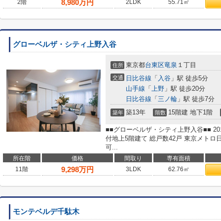
8,980
万円
2階
2LDK
55.71㎡
グローベルザ・シティ上野入谷
東京都
台東区
竜泉
１丁目
住所
交通
日比谷線
「
入谷
」駅 徒歩5分
山手線
「
上野
」駅 徒歩20分
日比谷線
「
三ノ輪
」駅 徒歩7分
築13年
15階建 地下1階
築年
階数
■■グローベルザ・シティ上野入谷■■ 20
付地上5階建て 総戸数42戸 東京メトロ
可...
所在階
価格
間取り
専有面積
9,298
万円
11階
3LDK
62.76㎡
モンテベルデ千駄木