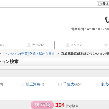
営業時間：am10：00～p
>
(マンション(売買))路線・駅から探す
>
京成電鉄京成本線のマンション(売
ション検索
新三河島
千住大橋
京成
(9)
(3)
(2)
304
件が該当