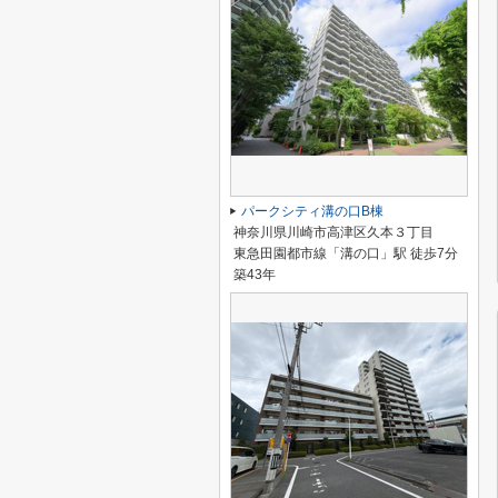
パークシティ溝の口B棟
神奈川県川崎市高津区久本３丁目
東急田園都市線「溝の口」駅 徒歩7分
築43年