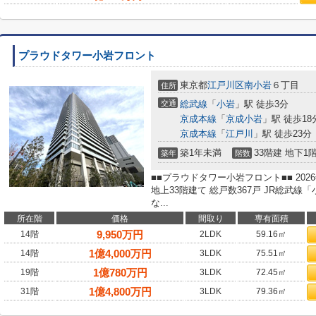
プラウドタワー小岩フロント
東京都
江戸川区
南小岩
６丁目
住所
交通
総武線
「
小岩
」駅 徒歩3分
京成本線
「
京成小岩
」駅 徒歩18
京成本線
「
江戸川
」駅 徒歩23分
築1年未満
33階建 地下1
築年
階数
■■プラウドタワー小岩フロント■■ 20
地上33階建て 総戸数367戸 JR総武
な...
所在階
価格
間取り
専有面積
9,950
万円
14階
2LDK
59.16㎡
1
億
4,000
万円
14階
3LDK
75.51㎡
1
億
780
万円
19階
3LDK
72.45㎡
1
億
4,800
万円
31階
3LDK
79.36㎡