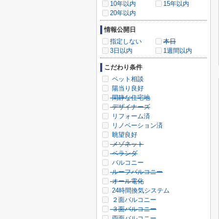
10年以内
15年以内
20年以内
情報公開日
指定しない
本日
3日以内
1週間以内
こだわり条件
ペット相談
陽当り良好
閑静な住宅地
デザイナーズ
リフォーム済
リノベーション済
眺望良好
メゾネット
ベランダ
バルコニー
ルーフバルコニー
オール電化
24時間換気システム
２面バルコニー
３面バルコニー
両面バルコニー