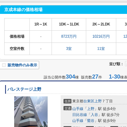
京成本線の価格相場
1R～1K
1DK～1LDK
2K～2LDK
価格相場
-
8723万円
10216万円
1
空室件数
-
3室
11室
並び順：
販売物件のみ表示
304
27
1-30
該当公開件数
棟 販売数
件
棟
パレステージ上野
東京都
台東区
上野
７丁目
住所
交通
山手線
「
上野
」駅 徒歩4分
日比谷線
「
入谷
」駅 徒歩7分
山手線
「
鶯谷
」駅 徒歩9分