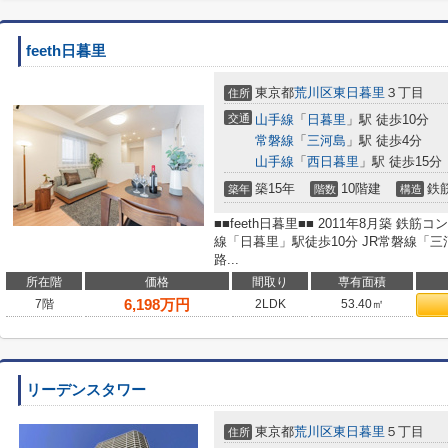
feeth日暮里
東京都
荒川区
東日暮里
３丁目
住所
交通
山手線
「
日暮里
」駅 徒歩10分
常磐線
「
三河島
」駅 徒歩4分
山手線
「
西日暮里
」駅 徒歩15分
築15年
10階建
鉄
築年
階数
構造
■■feeth日暮里■■ 2011年8月築 鉄筋
線「日暮里」駅徒歩10分 JR常磐線「三
路...
所在階
価格
間取り
専有面積
6,198
万円
7階
2LDK
53.40㎡
リーデンスタワー
東京都
荒川区
東日暮里
５丁目
住所