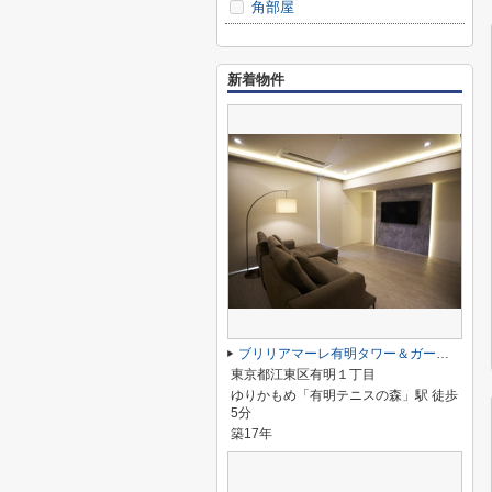
角部屋
新着物件
ブリリアマーレ有明タワー＆ガーデン
東京都江東区有明１丁目
ゆりかもめ「有明テニスの森」駅 徒歩
5分
築17年