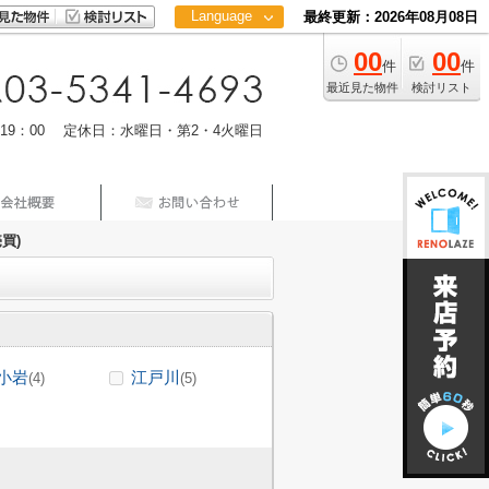
Language
最終更新：2026年08月08日
00
00
日本語
件
件
中文
最近見た物件
検討リスト
m19：00 定休日：水曜日・第2・4火曜日
買)
小岩
江戸川
(4)
(5)