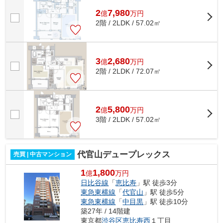
2
7,980
億
万
円
2階 / 2LDK / 57.02㎡
3
2,680
億
万
円
2階 / 2LDK / 72.07㎡
2
5,800
億
万
円
3階 / 2LDK / 57.02㎡
代官山デュープレックス
売買 | 中古マンション
1
1,800
億
万円
日比谷線
「
恵比寿
」駅 徒歩3分
東急東横線
「
代官山
」駅 徒歩5分
東急東横線
「
中目黒
」駅 徒歩10分
築27年 / 14階建
東京都
渋谷区
恵比寿西
１丁目