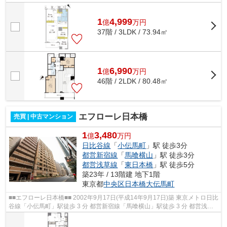
商・東急不動産旧分譲×前田建設・大成建...
1
4,999
億
万
円
37階 / 3LDK / 73.94㎡
1
6,990
億
万
円
46階 / 2LDK / 80.48㎡
エフローレ日本橋
売買 | 中古マンション
1
3,480
億
万円
日比谷線
「
小伝馬町
」駅 徒歩3分
都営新宿線
「
馬喰横山
」駅 徒歩3分
都営浅草線
「
東日本橋
」駅 徒歩5分
築23年 / 13階建 地下1階
東京都
中央区
日本橋大伝馬町
■■エフローレ日本橋■■ 2002年9月17日(平成14年9月17日)築 東京メトロ日比
谷線「小伝馬町」駅徒歩 3 分 都営新宿線「馬喰横山」駅徒歩 3 分 都営浅草
線「東日本橋」駅徒歩 5 分 東京...