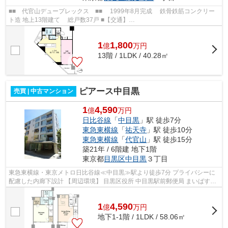
■■ 代官山デュープレックス ■■ 1999年8月完成 鉄骨鉄筋コンクリー
ト造 地上13階建て 総戸数37戸 ■【交通】
━━━━━━━━━━━━━━━ JR山手線等【恵比寿】駅より徒歩6分
東急東...
1
1,800
億
万
円
13階 / 1LDK / 40.28㎡
ピアース中目黒
売買 | 中古マンション
1
4,590
億
万円
日比谷線
「
中目黒
」駅 徒歩7分
東急東横線
「
祐天寺
」駅 徒歩10分
東急東横線
「
代官山
」駅 徒歩15分
築21年 / 6階建 地下1階
東京都
目黒区
中目黒
３丁目
東急東横線・東京メトロ日比谷線≪中目黒≫駅より徒歩7分 プライバシーに
配慮した内廊下設計 【周辺環境】 目黒区役所 中目黒駅前郵便局 まいばすけ
っと 目黒中央中学校 中目黒小学校
1
4,590
億
万
円
地下1-1階 / 1LDK / 58.06㎡