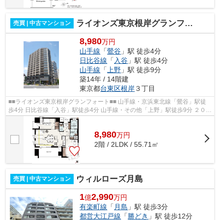
ライオンズ東京根岸グランフォート
売買 | 中古マンション
8,980
万円
山手線
「
鶯谷
」駅 徒歩4分
日比谷線
「
入谷
」駅 徒歩4分
山手線
「
上野
」駅 徒歩9分
築14年 / 14階建
東京都
台東区
根岸
３丁目
■■ライオンズ東京根岸グランフォート■■ 山手線・京浜東北線「鶯谷」駅徒
歩4分 日比谷線「入谷」駅徒歩4分 山手線・その他「上野」駅徒歩9分 ２０１
２年３月完成 総戸数７６戸 ペッ...
8,980
万
円
2階 / 2LDK / 55.71㎡
ウィルローズ月島
売買 | 中古マンション
1
2,990
億
万円
有楽町線
「
月島
」駅 徒歩3分
都営大江戸線
「
勝どき
」駅 徒歩12分