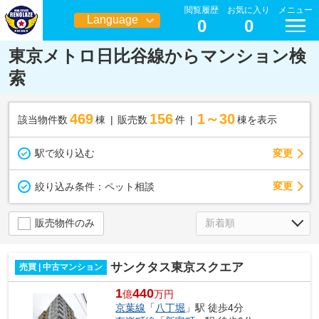
閲覧履歴
お気に入り
メニュー
Language
0
0
日本語
東京メトロ日比谷線からマンション検
索
469
156
1～30
該当物件数
棟
販売数
件
棟を表示
駅で絞り込む
変更
変更
絞り込み条件：
ペット相談
販売物件のみ
サンクタス東京スクエア
売買 | 中古マンション
1
440
億
万円
京葉線
「
八丁堀
」駅 徒歩4分