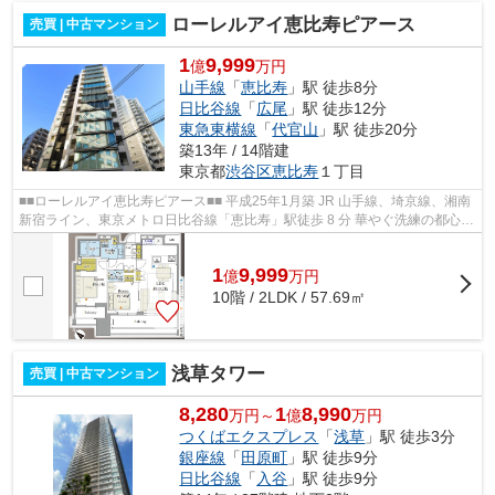
ローレルアイ恵比寿ピアース
売買 | 中古マンション
1
9,999
億
万円
山手線
「
恵比寿
」駅 徒歩8分
日比谷線
「
広尾
」駅 徒歩12分
東急東横線
「
代官山
」駅 徒歩20分
築13年 / 14階建
東京都
渋谷区
恵比寿
１丁目
■■ローレルアイ恵比寿ピアース■■ 平成25年1月築 JR 山手線、埼京線、湘南
新宿ライン、東京メトロ日比谷線「恵比寿」駅徒歩 8 分 華やぐ洗練の都心
『恵比寿』 『渋谷』『代官山』『...
1
9,999
億
万
円
10階 / 2LDK / 57.69㎡
浅草タワー
売買 | 中古マンション
8,280
1
8,990
万円～
億
万円
つくばエクスプレス
「
浅草
」駅 徒歩3分
銀座線
「
田原町
」駅 徒歩9分
日比谷線
「
入谷
」駅 徒歩9分