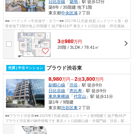
日比谷線
「
築地
」駅 徒歩12分
築8年 / 35階建 地下1階
東京都
中央区
湊
２丁目
■■パークシティ中央湊ザ・タワー■■ 2017年11月築 鉄筋コンクリート造・鉄
骨造地下1階付地上35階建て 総戸数416戸 東京メトロ日比谷線・JR京葉線
「八丁堀」駅徒歩8分 オートロック ...
3
980
億
万
円
20階 / 3LDK / 78.41㎡
プラウド渋谷東
売買 | 中古マンション
8,980
2
3,800
万円～
億
万円
副都心線
「
渋谷
」駅 徒歩9分
日比谷線
「
恵比寿
」駅 徒歩9分
東急東横線
「
代官山
」駅 徒歩11分
築1年 / 9階建
東京都
渋谷区
東
２丁目
■■プラウド渋谷東■■ 2025年7月築 鉄筋コンクリート造9階建て 総戸数48戸
プラウド渋谷東の物件情報です 東京メトロ副都心線・半蔵門線「渋谷」駅徒
歩9分 東京メトロ日比谷線「恵比...