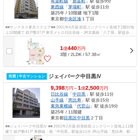
有楽町線
「
新富町
」駅 徒歩9分
東西線
「
茅場町
」駅 徒歩11分
築25年 / 10階建 地下1階
東京都
中央区
湊
１丁目
■■サンクタス東京スクエア■■ 2001年4月築 鉄筋コンクリート造地下1階付地
上10階建て 総戸数37戸 東京メトロ日比谷線・JR京葉線「八丁堀」駅徒歩4
分 東京メトロ有楽町線「新富町」駅...
1
440
億
万
円
3階 / 2LDK / 57.38㎡
ジェイパーク中目黒Ⅳ
売買 | 中古マンション
9,398
1
2,500
万円～
億
万円
日比谷線
「
中目黒
」駅 徒歩11分
山手線
「
恵比寿
」駅 徒歩15分
東急東横線
「
代官山
」駅 徒歩19分
築25年 / 11階建
東京都
目黒区
中目黒
２丁目
■■ジェイパーク中目黒Ⅳ ■■ 2001年2月築 鉄骨鉄筋コンクリート造地上11階
建て 総戸数41戸 東横線・他「中目黒」駅徒歩11分 JR山手線「恵比寿」駅徒
歩15分 ペット飼育可能 宅配ボック...