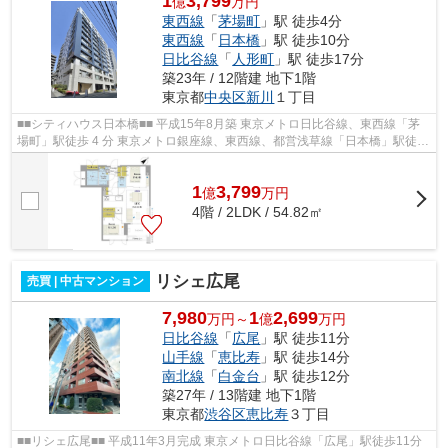
1
3,799
億
万円
東西線
「
茅場町
」駅 徒歩4分
東西線
「
日本橋
」駅 徒歩10分
日比谷線
「
人形町
」駅 徒歩17分
築23年 / 12階建 地下1階
東京都
中央区
新川
１丁目
■■シティハウス日本橋■■ 平成15年8月築 東京メトロ日比谷線、東西線「茅
場町」駅徒歩 4 分 東京メトロ銀座線、東西線、都営浅草線「日本橋」駅徒歩
10 分 ◆各種コンシェルジュサービ...
1
3,799
億
万
円
4階 / 2LDK / 54.82㎡
リシェ広尾
売買 | 中古マンション
7,980
1
2,699
万円～
億
万円
日比谷線
「
広尾
」駅 徒歩11分
山手線
「
恵比寿
」駅 徒歩14分
南北線
「
白金台
」駅 徒歩12分
築27年 / 13階建 地下1階
東京都
渋谷区
恵比寿
３丁目
■■リシェ広尾■■ 平成11年3月完成 東京メトロ日比谷線「広尾」駅徒歩11分