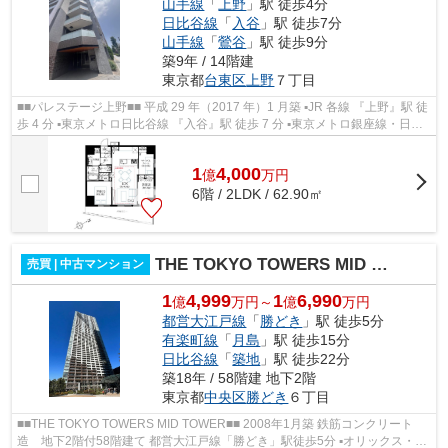
山手線
「
上野
」駅 徒歩4分
日比谷線
「
入谷
」駅 徒歩7分
山手線
「
鶯谷
」駅 徒歩9分
築9年 / 14階建
東京都
台東区
上野
７丁目
■■パレステージ上野■■ 平成 29 年（2017 年）1 月築 ▪JR 各線 『上野』駅 徒
歩 4 分 ▪東京メトロ日比谷線 『入谷』駅 徒歩 7 分 ▪東京メトロ銀座線・日比
谷線 『上野』駅 徒歩 8 分 ...
1
4,000
億
万
円
6階 / 2LDK / 62.90㎡
THE TOKYO TOWERS MID TOWER
売買 | 中古マンション
1
4,999
1
6,990
億
万円～
億
万円
都営大江戸線
「
勝どき
」駅 徒歩5分
有楽町線
「
月島
」駅 徒歩15分
日比谷線
「
築地
」駅 徒歩22分
築18年 / 58階建 地下2階
東京都
中央区
勝どき
６丁目
■■THE TOKYO TOWERS MID TOWER■■ 2008年1月築 鉄筋コンクリート
造 地下2階付58階建て 都営大江戸線「勝どき」駅徒歩5分 ▪オリックス・住