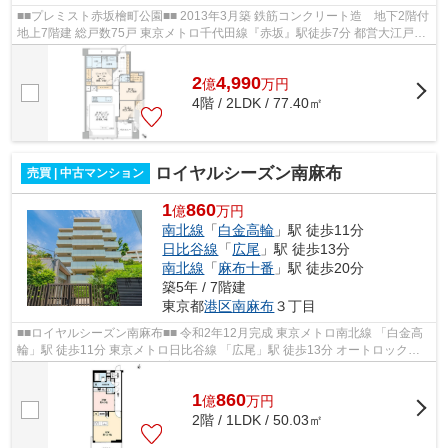
■■プレミスト赤坂檜町公園■■ 2013年3月築 鉄筋コンクリート造 地下2階付
地上7階建 総戸数75戸 東京メトロ千代田線『赤坂』駅徒歩7分 都営大江戸
線・東京メトロ日比谷線『六本木』駅...
2
4,990
億
万
円
4階 / 2LDK / 77.40㎡
ロイヤルシーズン南麻布
売買 | 中古マンション
1
860
億
万円
南北線
「
白金高輪
」駅 徒歩11分
日比谷線
「
広尾
」駅 徒歩13分
南北線
「
麻布十番
」駅 徒歩20分
築5年 / 7階建
東京都
港区
南麻布
３丁目
■■ロイヤルシーズン南麻布■■ 令和2年12月完成 東京メトロ南北線 「白金高
輪」駅 徒歩11分 東京メトロ日比谷線 「広尾」駅 徒歩13分 オートロック・
宅配ボックス完備 ペット飼育可...
1
860
億
万
円
2階 / 1LDK / 50.03㎡