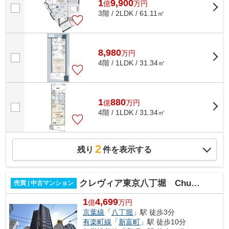
1
9,900
億
万
円
3階 / 2LDK / 61.11㎡
8,980
万
円
4階 / 1LDK / 31.34㎡
1
880
億
万
円
4階 / 1LDK / 31.34㎡
2
残り
件を表示する
クレヴィア東京八丁堀 Chuo Minato
売買 | 中古マンション
1
4,699
億
万円
京葉線
「
八丁堀
」駅 徒歩3分
有楽町線
「
新富町
」駅 徒歩10分