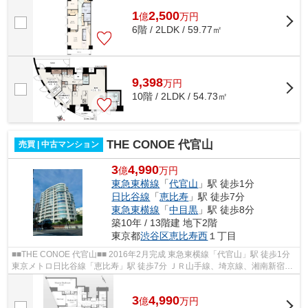
1
2,500
億
万
円
6階 / 2LDK / 59.77㎡
9,398
万
円
10階 / 2LDK / 54.73㎡
THE CONOE 代官山
売買 | 中古マンション
3
4,990
億
万円
東急東横線
「
代官山
」駅 徒歩1分
日比谷線
「
恵比寿
」駅 徒歩7分
東急東横線
「
中目黒
」駅 徒歩8分
築10年 / 13階建 地下2階
東京都
渋谷区
恵比寿西
１丁目
■■THE CONOE 代官山■■ 2016年2月完成 東急東横線「代官山」駅 徒歩1分
東京メトロ日比谷線「恵比寿」駅 徒歩7分 ＪＲ山手線、埼京線、湘南新宿ラ
イン「恵比寿」駅 徒歩11分 管理体...
3
4,990
億
万
円