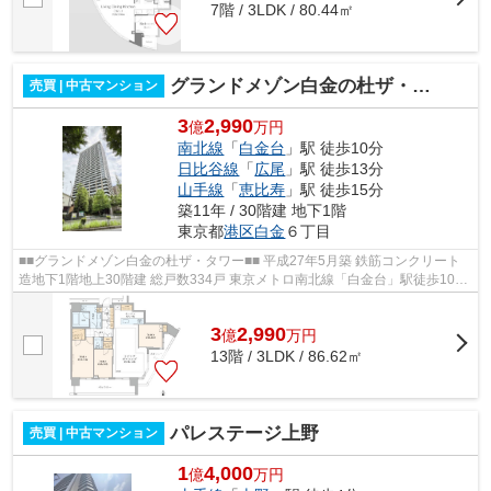
7階 / 3LDK / 80.44㎡
グランドメゾン白金の杜ザ・タワー
売買 | 中古マンション
3
2,990
億
万円
南北線
「
白金台
」駅 徒歩10分
日比谷線
「
広尾
」駅 徒歩13分
山手線
「
恵比寿
」駅 徒歩15分
築11年 / 30階建 地下1階
東京都
港区
白金
６丁目
■■グランドメゾン白金の杜ザ・タワー■■ 平成27年5月築 鉄筋コンクリート
造地下1階地上30階建 総戸数334戸 東京メトロ南北線「白金台」駅徒歩10分
東京メトロ日比谷線「広尾」駅徒歩1...
3
2,990
億
万
円
13階 / 3LDK / 86.62㎡
パレステージ上野
売買 | 中古マンション
1
4,000
億
万円