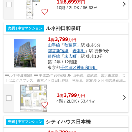
1
6,699
億
万
円
10階 / 2LDK / 66.63㎡
ルネ神田和泉町
売買 | 中古マンション
1
3,799
億
万円
山手線
「
秋葉原
」駅 徒歩5分
都営新宿線
「
岩本町
」駅 徒歩9分
銀座線
「
末広町
」駅 徒歩10分
築12年 / 12階建
東京都
千代田区
神田和泉町
■■ルネ神田和泉町■■ 平成25年9月完成 JR 山手線、総武線、京浜東北線、つ
くばエクスプレス、東京メトロ日比谷線「秋葉原」駅徒歩 5 分 都営新宿線
「岩本町」駅徒歩9分 東京メトロ銀...
1
3,799
億
万
円
4階 / 2LDK / 53.44㎡
シティハウス日本橋
売買 | 中古マンション