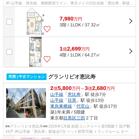
JR 山手線、埼京線、湘南新宿ライン、東京メトロ日比谷線「恵比寿」駅徒歩
14分 東京メトロ南北線、都営地下...
7,980
万
円
3階 / 1LDK / 37.32㎡
1
2,699
億
万
円
4階 / 1LDK / 64.27㎡
グランリビオ恵比寿
売買 | 中古マンション
2
5,800
3
2,680
億
万円～
億
万円
山手線
「
恵比寿
」駅 徒歩7分
山手線
「
目黒
」駅 徒歩13分
東急東横線
「
代官山
」駅 徒歩17分
築1年未満 / 5階建
東京都
目黒区
三田
２丁目
■■グランリビオ恵比寿■■ 2026年1月築 鉄筋コンクリート造5階建て 総戸数
16戸 JR山手線「恵比寿」駅徒歩7分 ペット飼育可能 トランクルーム オート
ロック 宅配ボックス 【周辺環境...