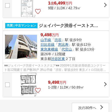
1
6,499
億
万
円
9階 / 1LDK / 42.79㎡
ジェイパーク渋谷イーストスクエア
売買 | 中古マンション
9,498
万円
山手線
「
渋谷
」駅 徒歩9分
日比谷線
「
恵比寿
」駅 徒歩12分
東急東横線
「
代官山
」駅 徒歩13分
築26年 / 12階建
東京都
渋谷区
東
２丁目
■■ジェイパーク渋谷イーストスクエア■■ 2000年1月築 鉄骨鉄筋コンクリー
ト造12階建て 総戸数36戸 JR山手線「渋谷」駅徒歩9分 東京メトロ日比谷線
「恵比寿」駅徒歩12分 ペット飼育可...
9,498
万
円
1-2階 / 1LDK / 50.89㎡
次の30件へ