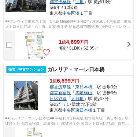
都営浅草線
「
宝町
」駅 徒歩13分
築6年 / 12階建
東京都
中央区
湊
１丁目
■■クレヴィア東京八丁堀 Chuo Minato■■ 令和2年7月完成 JR 京葉線、東京
メトロ日比谷線「八丁堀」駅徒歩 3 分 伊藤忠都市開発(株)旧分譲・クレヴィ
アシリーズ 「東京」駅、『銀座...
1
4,699
億
万
円
4階 / 3LDK / 62.85㎡
ガレリア・マーレ日本橋
売買 | 中古マンション
1
6,699
億
万円
都営浅草線
「
東日本橋
」駅 徒歩3分
都営新宿線
「
馬喰横山
」駅 徒歩3分
日比谷線
「
人形町
」駅 徒歩7分
築22年 / 17階建 地下1階
東京都
中央区
東日本橋
１丁目
■■ガレリア・マーレ日本橋■■ 平成16年2月完成 都営浅草線「東日本橋」駅
徒歩 3 分 都営新宿線「馬喰横山」駅徒歩 3 分 東京メトロ日比谷線、都営浅
草線「人形町」駅徒歩7分 フロン...