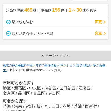
469
156
1～30
該当物件数
棟
販売数
件
棟を表示
駅で絞り込む
変更
変更
絞り込み条件：
ペット相談
ページトップへ
東京の仲介手数料半額・無料の物件情報
>
(マンション(売買))路線・駅から探
す
>
東京メトロ日比谷線のマンション(売買)
市区町村から探す
港区
/
新宿区
/
中央区
/
渋谷区
/
世田谷区
/
江東区
/
文京区
/
品川区
/
目黒区
/
豊島区
町名から探す
晴海
/
港南
/
豊洲
/
勝どき
/
三田
/
赤坂
/
芝浦
/
西新宿
/