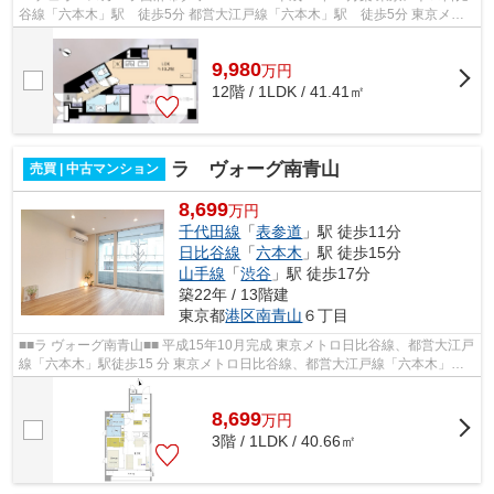
谷線「六本木」駅 徒歩5分 都営大江戸線「六本木」駅 徒歩5分 東京メト
ロ千代田線「乃木坂」駅 徒歩12分 ...
9,980
万
円
12階 / 1LDK / 41.41㎡
ラ ヴォーグ南青山
売買 | 中古マンション
8,699
万円
千代田線
「
表参道
」駅 徒歩11分
日比谷線
「
六本木
」駅 徒歩15分
山手線
「
渋谷
」駅 徒歩17分
築22年 / 13階建
東京都
港区
南青山
６丁目
■■ラ ヴォーグ南青山■■ 平成15年10月完成 東京メトロ日比谷線、都営大江戸
線「六本木」駅徒歩15 分 東京メトロ日比谷線、都営大江戸線「六本木」駅
徒歩15 分 JR 山手線、埼京線、湘...
8,699
万
円
3階 / 1LDK / 40.66㎡