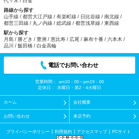
代々木
/
白金
路線から探す
山手線
/
都営大江戸線
/
有楽町線
/
日比谷線
/
南北線
/
都営三田線
/
丸ノ内線
/
総武線
/
都営浅草線
/
東西線
駅から探す
月島
/
勝どき
/
豊洲
/
恵比寿
/
広尾
/
麻布十番
/
六本木
/
品川
/
飯田橋
/
白金高輪
電話でお問い合わせ
営業時間：
am10：00～pm19：00
定休日：
水曜日・第2・4火曜日
ホーム
会社概要
お問い合わせ
来店予約
プライバシーポリシー
利用規約
アクセスマップ
PCサイト