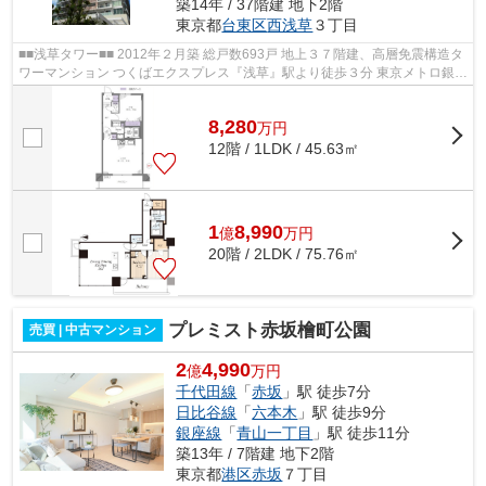
築14年 / 37階建 地下2階
東京都
台東区
西浅草
３丁目
■■浅草タワー■■ 2012年２月築 総戸数693戸 地上３７階建、高層免震構造タ
ワーマンション つくばエクスプレス『浅草』駅より徒歩３分 東京メトロ銀座
線『田原町』駅より徒歩9分 東京...
8,280
万
円
12階 / 1LDK / 45.63㎡
1
8,990
億
万
円
20階 / 2LDK / 75.76㎡
プレミスト赤坂檜町公園
売買 | 中古マンション
2
4,990
億
万円
千代田線
「
赤坂
」駅 徒歩7分
日比谷線
「
六本木
」駅 徒歩9分
銀座線
「
青山一丁目
」駅 徒歩11分
築13年 / 7階建 地下2階
東京都
港区
赤坂
７丁目