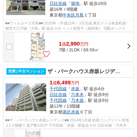
日比谷線
「
築地
」駅 徒歩18分
築16年 / 8階建
東京都
中央区
月島
１丁目
■■ウィルローズ月島■■ 2010年（平成22年）3月完成 東京メトロ有楽町線・
都営大江戸線『月島』駅 徒歩３分 ペット飼育可（細則有） 宅配ボックスあ
り 【周辺環境】 ダイエー月島店...
1
2,990
億
万
円
7階 / 2LDK / 69.59㎡
ザ・パークハウス赤坂レジデンス
売買 | 中古マンション
1
6,499
億
万円
千代田線
「
赤坂
」駅 徒歩4分
日比谷線
「
六本木
」駅 徒歩9分
千代田線
「
乃木坂
」駅 徒歩9分
築12年 / 13階建
東京都
港区
赤坂
６丁目
■■ザ・パークハウス赤坂レジデンス■■ 2014年1月築 鉄筋コンクリート造地
上1３階建て 総戸数103戸 千代田線「赤坂」駅徒歩４分 日比谷線「六本木」
駅徒歩9分 千代田線「乃木坂」駅徒...