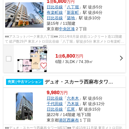
1
6,800
億
万円
日比谷線
「
八丁堀
」駅 徒歩5分
有楽町線
「
新富町
」駅 徒歩6分
日比谷線
「
築地
」駅 徒歩10分
築15年 / 11階建
東京都
中央区
湊
２丁目
■■アスコットパーク東京八丁堀■■ 2011年8月築 鉄筋コンクリート造11階建
て 総戸数29戸 東京メトロ日比谷線「八丁堀」駅徒歩5分 東京メトロ有楽町線
「新富町」駅徒歩6分 ペット飼育...
1
6,800
億
万
円
6階 / 3LDK / 74.39㎡
デュオ・スカーラ西麻布タワーWEST
売買 | 中古マンション
9,980
万円
日比谷線
「
六本木
」駅 徒歩5分
千代田線
「
乃木坂
」駅 徒歩12分
日比谷線
「
広尾
」駅 徒歩15分
築22年 / 14階建 地下1階
東京都
港区
西麻布
１丁目
■■デュオ・スカーラ西麻布タワーWEST■■ 平成15年11月築 東京メトロ日比