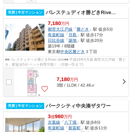
パレステュディオ勝どきRiver side
売買 | 中古マンション
7,180
万円
都営大江戸線
「
勝どき
」駅 徒歩5分
有楽町線
「
月島
」駅 徒歩17分
日比谷線
「
築地
」駅 徒歩20分
築19年 / 8階建
東京都
中央区
勝どき
３丁目
■■パレステュディオ勝どきRiver side■■ 平成19年5月築 都営大江戸線「勝ど
き」駅徒歩5分 ペット飼育可能！（犬猫一匹まで)
7,180
万
円
3階 / 1LDK / 42.46㎡
パークシティ中央湊ザタワー
売買 | 中古マンション
3
980
億
万円
京葉線
「
八丁堀
」駅 徒歩8分
有楽町線
「
新富町
」駅 徒歩11分