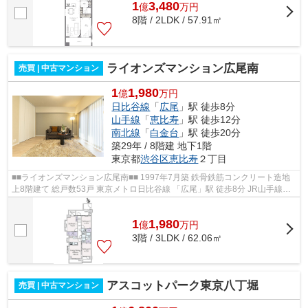
1
3,480
億
万
円
8階 / 2LDK / 57.91㎡
ライオンズマンション広尾南
売買 | 中古マンション
1
1,980
億
万円
日比谷線
「
広尾
」駅 徒歩8分
山手線
「
恵比寿
」駅 徒歩12分
南北線
「
白金台
」駅 徒歩20分
築29年 / 8階建 地下1階
東京都
渋谷区
恵比寿
２丁目
■■ライオンズマンション広尾南■■ 1997年7月築 鉄骨鉄筋コンクリート造地
上8階建て 総戸数53戸 東京メトロ日比谷線 「広尾」駅 徒歩8分 JR山手線
「恵比寿」駅 徒歩12分 ペット2匹ま...
1
1,980
億
万
円
3階 / 3LDK / 62.06㎡
アスコットパーク東京八丁堀
売買 | 中古マンション