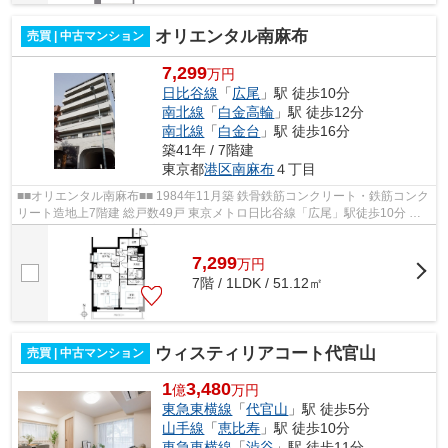
オリエンタル南麻布
売買 | 中古マンション
7,299
万円
日比谷線
「
広尾
」駅 徒歩10分
南北線
「
白金高輪
」駅 徒歩12分
南北線
「
白金台
」駅 徒歩16分
築41年 / 7階建
東京都
港区
南麻布
４丁目
■■オリエンタル南麻布■■ 1984年11月築 鉄骨鉄筋コンクリート・鉄筋コンク
リート造地上7階建 総戸数49戸 東京メトロ日比谷線「広尾」駅徒歩10分 都
営三田線・南北線「白金高輪」駅徒...
7,299
万
円
7階 / 1LDK / 51.12㎡
ウィスティリアコート代官山
売買 | 中古マンション
1
3,480
億
万円
東急東横線
「
代官山
」駅 徒歩5分
山手線
「
恵比寿
」駅 徒歩10分
東急東横線
「
渋谷
」駅 徒歩11分