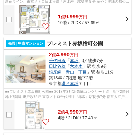
新宿ライン、東京メトロ日比谷線「恵比寿」駅徒歩 8 分 華やぐ洗練の都心
『恵比寿』 『渋谷』『代官山』『...
1
9,999
億
万
円
10階 / 2LDK / 57.69㎡
プレミスト赤坂檜町公園
売買 | 中古マンション
2
4,990
億
万円
千代田線
「
赤坂
」駅 徒歩7分
日比谷線
「
六本木
」駅 徒歩9分
銀座線
「
青山一丁目
」駅 徒歩11分
築13年 / 7階建 地下2階
東京都
港区
赤坂
７丁目
■■プレミスト赤坂檜町公園■■ 2013年3月築 鉄筋コンクリート造 地下2階付
地上7階建 総戸数75戸 東京メトロ千代田線『赤坂』駅徒歩7分 都営大江戸
線・東京メトロ日比谷線『六本木』駅...
2
4,990
億
万
円
4階 / 2LDK / 77.40㎡