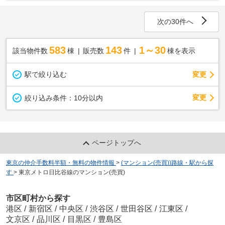
次の30件へ
583
143
1～30
該当物件数
棟
販売数
件
棟を表示
駅で絞り込む
変更
変更
絞り込み条件：
10分以内
ページトップへ
東京の仲介手数料半額・無料の物件情報
>
(マンション(売買))路線・駅から探
す
>
東京メトロ日比谷線のマンション(売買)
市区町村から探す
港区
/
新宿区
/
中央区
/
渋谷区
/
世田谷区
/
江東区
/
文京区
/
品川区
/
目黒区
/
豊島区