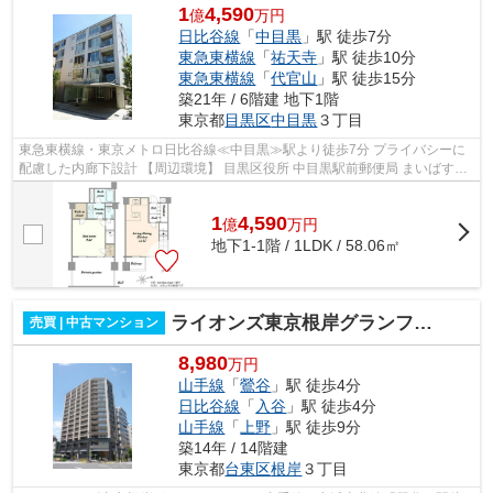
1
4,590
億
万円
日比谷線
「
中目黒
」駅 徒歩7分
東急東横線
「
祐天寺
」駅 徒歩10分
東急東横線
「
代官山
」駅 徒歩15分
築21年 / 6階建 地下1階
東京都
目黒区
中目黒
３丁目
東急東横線・東京メトロ日比谷線≪中目黒≫駅より徒歩7分 プライバシーに
配慮した内廊下設計 【周辺環境】 目黒区役所 中目黒駅前郵便局 まいばすけ
っと 目黒中央中学校 中目黒小学校
1
4,590
億
万
円
地下1-1階 / 1LDK / 58.06㎡
ライオンズ東京根岸グランフォート
売買 | 中古マンション
8,980
万円
山手線
「
鶯谷
」駅 徒歩4分
日比谷線
「
入谷
」駅 徒歩4分
山手線
「
上野
」駅 徒歩9分
築14年 / 14階建
東京都
台東区
根岸
３丁目