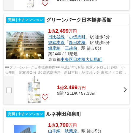
グリーンパーク日本橋参番館
売買 | 中古マンション
1
2,499
億
万円
日比谷線
「
小伝馬町
」駅 徒歩2分
総武本線
「
新日本橋
」駅 徒歩5分
銀座線
「
三越前
」駅 徒歩8分
築24年 / 11階建
東京都
中央区
日本橋大伝馬町
■■グリーンパーク日本橋参番館■■ 平成14年8月築 東京メトロ日比谷線「小
伝馬町」駅徒歩2 分 JR 総武線快速「新日本橋」駅徒歩 5 分 東京メトロ銀座
線、半蔵門線「三越前」駅徒歩 8 ...
1
2,499
億
万
円
9階 / 2LDK / 57.33㎡
ルネ神田和泉町
売買 | 中古マンション
1
3,799
億
万円
山手線
「
秋葉原
」駅 徒歩5分