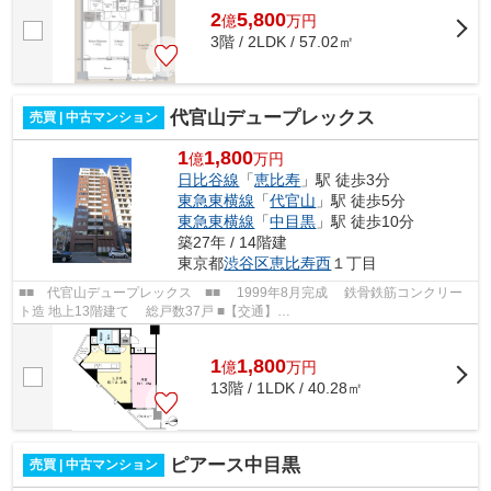
2
5,800
億
万
円
3階 / 2LDK / 57.02㎡
代官山デュープレックス
売買 | 中古マンション
1
1,800
億
万円
日比谷線
「
恵比寿
」駅 徒歩3分
東急東横線
「
代官山
」駅 徒歩5分
東急東横線
「
中目黒
」駅 徒歩10分
築27年 / 14階建
東京都
渋谷区
恵比寿西
１丁目
■■ 代官山デュープレックス ■■ 1999年8月完成 鉄骨鉄筋コンクリー
ト造 地上13階建て 総戸数37戸 ■【交通】
━━━━━━━━━━━━━━━ JR山手線等【恵比寿】駅より徒歩6分
東急東...
1
1,800
億
万
円
13階 / 1LDK / 40.28㎡
ピアース中目黒
売買 | 中古マンション