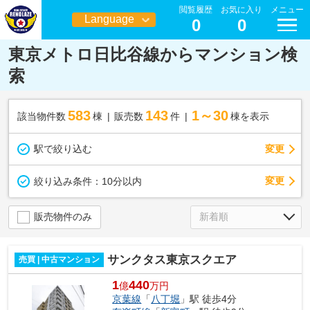
閲覧履歴
お気に入り
メニュー
Language
0
0
日本語
東京メトロ日比谷線からマンション検
索
583
143
1～30
該当物件数
棟
販売数
件
棟を表示
駅で絞り込む
変更
変更
絞り込み条件：
10分以内
販売物件のみ
サンクタス東京スクエア
売買 | 中古マンション
1
440
億
万円
京葉線
「
八丁堀
」駅 徒歩4分