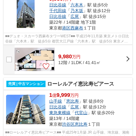
日比谷線
「
六本木
」駅 徒歩5分
千代田線
「
乃木坂
」駅 徒歩12分
日比谷線
「
広尾
」駅 徒歩15分
築22年 / 14階建 地下1階
東京都
港区
西麻布
１丁目
■■デュオ・スカーラ西麻布タワーWEST■■ 平成15年11月築 東京メトロ日比
谷線「六本木」駅 徒歩5分 都営大江戸線「六本木」駅 徒歩5分 東京メト
ロ千代田線「乃木坂」駅 徒歩12分 ...
9,980
万
円
12階 / 1LDK / 41.41㎡
ローレルアイ恵比寿ピアース
売買 | 中古マンション
1
9,999
億
万円
山手線
「
恵比寿
」駅 徒歩8分
日比谷線
「
広尾
」駅 徒歩12分
東急東横線
「
代官山
」駅 徒歩20分
築13年 / 14階建
東京都
渋谷区
恵比寿
１丁目
■■ローレルアイ恵比寿ピアース■■ 平成25年1月築 JR 山手線、埼京線、湘南