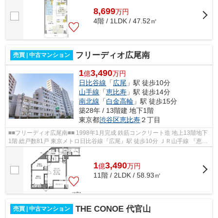
8,699
万
円
4階 / 1LDK / 47.52㎡
フリーディオ広尾南
売買 | 中古マンション
1
3,490
億
万円
日比谷線
「
広尾
」駅 徒歩10分
山手線
「
恵比寿
」駅 徒歩14分
南北線
「
白金高輪
」駅 徒歩15分
築28年 / 13階建 地下1階
東京都
渋谷区
恵比寿
２丁目
■■フリーディオ広尾南■■ 1998年1月完成 鉄筋コンクリート造 地上13階地下
1階 総戸数81戸 東京メトロ日比谷線『広尾』駅 徒歩10分 ＪＲ山手線 『恵比
寿』 駅 徒歩14分 東京メトロ南北...
1
3,490
億
万
円
11階 / 2LDK / 58.93㎡
THE CONOE 代官山
売買 | 中古マンション