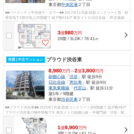
東京都
中央区
湊
２丁目
■■パークシティ中央湊ザ・タワー■■ 2017年11月築 鉄筋コンクリート造・鉄
骨造地下1階付地上35階建て 総戸数416戸 東京メトロ日比谷線・JR京葉線
「八丁堀」駅徒歩8分 オートロック ...
3
980
億
万
円
20階 / 3LDK / 78.41㎡
プラウド渋谷東
売買 | 中古マンション
8,980
2
3,800
万円～
億
万円
副都心線
「
渋谷
」駅 徒歩9分
日比谷線
「
恵比寿
」駅 徒歩9分
東急東横線
「
代官山
」駅 徒歩11分
築1年 / 9階建
東京都
渋谷区
東
２丁目
■■プラウド渋谷東■■ 2025年7月築 鉄筋コンクリート造9階建て 総戸数48戸
プラウド渋谷東の物件情報です 東京メトロ副都心線・半蔵門線「渋谷」駅徒
歩9分 東京メトロ日比谷線「恵比...
1
9,900
億
万
円
3階 / 2LDK / 61.11㎡