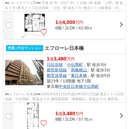
■■パレステージ上野■■ 平成 29 年（2017 年）1 月築 ▪JR 各線 『上野』駅 徒
歩 4 分 ▪東京メトロ日比谷線 『入谷』駅 徒歩 7 分 ▪東京メトロ銀座線・日比
谷線 『上野』駅 徒歩 8 分 ...
1
4,000
億
万
円
6階 / 2LDK / 62.90㎡
エフローレ日本橋
売買 | 中古マンション
1
3,480
億
万円
日比谷線
「
小伝馬町
」駅 徒歩3分
都営新宿線
「
馬喰横山
」駅 徒歩3分
都営浅草線
「
東日本橋
」駅 徒歩5分
築23年 / 13階建 地下1階
東京都
中央区
日本橋大伝馬町
■■エフローレ日本橋■■ 2002年9月17日(平成14年9月17日)築 東京メトロ日比
谷線「小伝馬町」駅徒歩 3 分 都営新宿線「馬喰横山」駅徒歩 3 分 都営浅草
線「東日本橋」駅徒歩 5 分 東京...
1
3,480
億
万
円
8階 / 2LDK / 57.91㎡