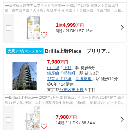
■■日本橋三越前アムフラット壱番館■■ 平成17年1月築 東京メトロ日比谷
線、都営浅草線「人形町」駅徒歩 4 分 東京メトロ銀座線、半蔵門線「三越
前」駅徒歩 6 分 東京メトロ銀座線、東...
1
4,999
億
万
円
6階 / 2LDK / 57.16㎡
Brillia上野Place ブリリア上野プレイス
売買 | 中古マンション
7,980
万円
山手線
「
上野
」駅 徒歩5分
銀座線
「
稲荷町
」駅 徒歩3分
都営大江戸線
「
新御徒町
」駅 徒歩12分
築6年 / 14階建
東京都
台東区
東上野
５丁目
■■Brillia上野Place■■ 2020年8月完成 鉄筋コンクリート造地上14階建て 総戸
数39戸 JR山手線「上野」駅徒歩5分 銀座線「稲荷町」駅徒歩3分 オートロッ
ク 宅配ボックス 内廊下設計
7,980
万
円
14階 / 1LDK / 38.84㎡