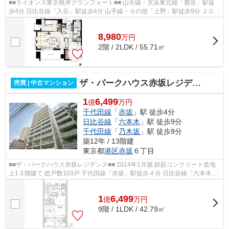
■■ライオンズ東京根岸グランフォート■■ 山手線・京浜東北線「鶯谷」駅徒
歩4分 日比谷線「入谷」駅徒歩4分 山手線・その他「上野」駅徒歩9分 ２０１
２年３月完成 総戸数７６戸 ペッ...
8,980
万
円
2階 / 2LDK / 55.71㎡
ザ・パークハウス赤坂レジデンス
売買 | 中古マンション
1
6,499
億
万円
千代田線
「
赤坂
」駅 徒歩4分
日比谷線
「
六本木
」駅 徒歩9分
千代田線
「
乃木坂
」駅 徒歩9分
築12年 / 13階建
東京都
港区
赤坂
６丁目
■■ザ・パークハウス赤坂レジデンス■■ 2014年1月築 鉄筋コンクリート造地
上1３階建て 総戸数103戸 千代田線「赤坂」駅徒歩４分 日比谷線「六本木」
駅徒歩9分 千代田線「乃木坂」駅徒...
1
6,499
億
万
円
9階 / 1LDK / 42.79㎡