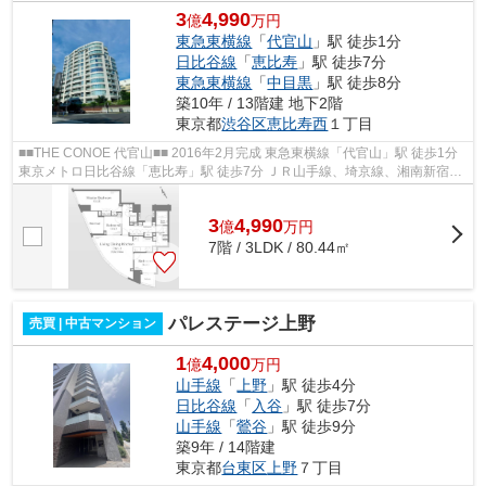
3
4,990
億
万円
東急東横線
「
代官山
」駅 徒歩1分
日比谷線
「
恵比寿
」駅 徒歩7分
東急東横線
「
中目黒
」駅 徒歩8分
築10年 / 13階建 地下2階
東京都
渋谷区
恵比寿西
１丁目
■■THE CONOE 代官山■■ 2016年2月完成 東急東横線「代官山」駅 徒歩1分
東京メトロ日比谷線「恵比寿」駅 徒歩7分 ＪＲ山手線、埼京線、湘南新宿ラ
イン「恵比寿」駅 徒歩11分 管理体...
3
4,990
億
万
円
7階 / 3LDK / 80.44㎡
パレステージ上野
売買 | 中古マンション
1
4,000
億
万円
山手線
「
上野
」駅 徒歩4分
日比谷線
「
入谷
」駅 徒歩7分
山手線
「
鶯谷
」駅 徒歩9分
築9年 / 14階建
東京都
台東区
上野
７丁目