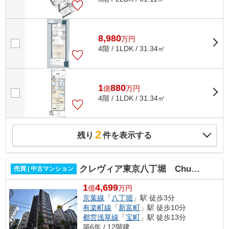
8,980
万
円
4階 / 1LDK / 31.34㎡
1
880
億
万
円
4階 / 1LDK / 31.34㎡
2
残り
件を表示する
クレヴィア東京八丁堀 Chuo Minato
売買 | 中古マンション
1
4,699
億
万円
京葉線
「
八丁堀
」駅 徒歩3分
有楽町線
「
新富町
」駅 徒歩10分
都営浅草線
「
宝町
」駅 徒歩13分
築6年 / 12階建