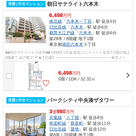
朝日サテライト六本木
売買 | 中古マンション
6,498
万円
南北線
「
六本木一丁目
」駅 徒歩5分
日比谷線
「
六本木
」駅 徒歩6分
都営大江戸線
「
六本木
」駅 徒歩6分
築28年 / 8階建 地下1階
東京都
港区
六本木
３丁目
■■朝日サテライト六本木■■ 1998年1月築 鉄筋コンクリート造地下1階付地上
8階建て 総戸数37戸 ■【交通】━━━━━━━━━━━━━━━ 東京メトロ
南北線『六本木一丁目』駅徒歩5分 東京メトロ日...
6,498
万
円
5階 / 1DK / 32.32㎡
パークシティ中央湊ザタワー
売買 | 中古マンション
3
980
億
万円
京葉線
「
八丁堀
」駅 徒歩8分
有楽町線
「
新富町
」駅 徒歩11分
日比谷線
「
築地
」駅 徒歩12分
築8年 / 35階建 地下1階