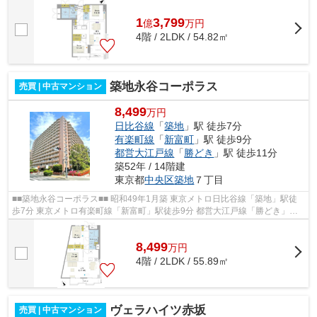
1
3,799
億
万
円
4階 / 2LDK / 54.82㎡
築地永谷コーポラス
売買 | 中古マンション
8,499
万円
日比谷線
「
築地
」駅 徒歩7分
有楽町線
「
新富町
」駅 徒歩9分
都営大江戸線
「
勝どき
」駅 徒歩11分
築52年 / 14階建
東京都
中央区
築地
７丁目
■■築地永谷コーポラス■■ 昭和49年1月築 東京メトロ日比谷線「築地」駅徒
歩7分 東京メトロ有楽町線「新富町」駅徒歩9分 都営大江戸線「勝どき」駅
徒歩11分 東京メトロ日比谷線、都営...
8,499
万
円
4階 / 2LDK / 55.89㎡
ヴェラハイツ赤坂
売買 | 中古マンション