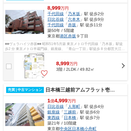
8,999
万円
千代田線
「
乃木坂
」駅 徒歩2分
日比谷線
「
六本木
」駅 徒歩9分
千代田線
「
赤坂
」駅 徒歩11分
築50年 / 5階建
東京都
港区
赤坂
９丁目
■■ヴェラハイツ赤坂■■ 昭和51年5月築 東京メトロ千代田線「乃木坂」駅徒
歩2 分 東京メトロ半蔵門線、銀座線、「青山一丁目」駅徒歩 8 分都営大江戸
線 東京メトロ千代田線「赤坂」駅...
8,999
万
円
3階 / 2LDK / 49.82㎡
日本橋三越前アムフラット壱番館
売買 | 中古マンション
1
4,999
億
万円
日比谷線
「
人形町
」駅 徒歩4分
銀座線
「
三越前
」駅 徒歩6分
東西線
「
日本橋
」駅 徒歩7分
築21年 / 10階建
東京都
中央区
日本橋小舟町