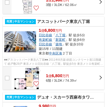
1
1,980
億
万
円
3階 / 3LDK / 62.06㎡
アスコットパーク東京八丁堀
売買 | 中古マンション
1
6,800
億
万円
日比谷線
「
八丁堀
」駅 徒歩5分
有楽町線
「
新富町
」駅 徒歩6分
日比谷線
「
築地
」駅 徒歩10分
築15年 / 11階建
東京都
中央区
湊
２丁目
■■アスコットパーク東京八丁堀■■ 2011年8月築 鉄筋コンクリート造11階建
て 総戸数29戸 東京メトロ日比谷線「八丁堀」駅徒歩5分 東京メトロ有楽町線
「新富町」駅徒歩6分 ペット飼育...
1
6,800
億
万
円
6階 / 3LDK / 74.39㎡
デュオ・スカーラ西麻布タワーWEST
売買 | 中古マンション
9,980
万円