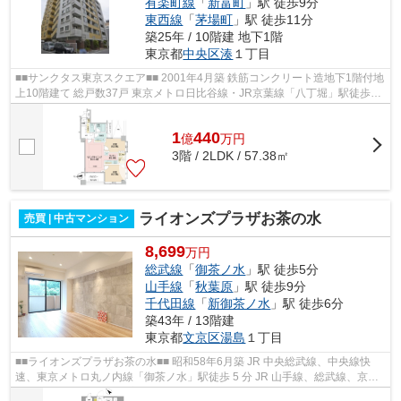
有楽町線
「
新富町
」駅 徒歩9分
東西線
「
茅場町
」駅 徒歩11分
築25年 / 10階建 地下1階
東京都
中央区
湊
１丁目
■■サンクタス東京スクエア■■ 2001年4月築 鉄筋コンクリート造地下1階付地
上10階建て 総戸数37戸 東京メトロ日比谷線・JR京葉線「八丁堀」駅徒歩4
分 東京メトロ有楽町線「新富町」駅...
1
440
億
万
円
3階 / 2LDK / 57.38㎡
ライオンズプラザお茶の水
売買 | 中古マンション
8,699
万円
総武線
「
御茶ノ水
」駅 徒歩5分
山手線
「
秋葉原
」駅 徒歩9分
千代田線
「
新御茶ノ水
」駅 徒歩6分
築43年 / 13階建
東京都
文京区
湯島
１丁目
■■ライオンズプラザお茶の水■■ 昭和58年6月築 JR 中央総武線、中央線快
速、東京メトロ丸ノ内線「御茶ノ水」駅徒歩 5 分 JR 山手線、総武線、京浜
東北線、つくばエクスプレス、東京メ...