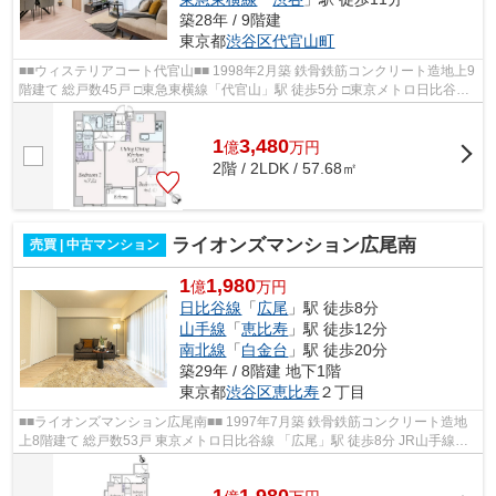
築28年 / 9階建
東京都
渋谷区
代官山町
■■ウィステリアコート代官山■■ 1998年2月築 鉄骨鉄筋コンクリート造地上9
階建て 総戸数45戸 □東急東横線「代官山」駅 徒歩5分 □東京メトロ日比谷線
「恵比寿」駅 徒歩10分 □JR山手線...
1
3,480
億
万
円
2階 / 2LDK / 57.68㎡
ライオンズマンション広尾南
売買 | 中古マンション
1
1,980
億
万円
日比谷線
「
広尾
」駅 徒歩8分
山手線
「
恵比寿
」駅 徒歩12分
南北線
「
白金台
」駅 徒歩20分
築29年 / 8階建 地下1階
東京都
渋谷区
恵比寿
２丁目
■■ライオンズマンション広尾南■■ 1997年7月築 鉄骨鉄筋コンクリート造地
上8階建て 総戸数53戸 東京メトロ日比谷線 「広尾」駅 徒歩8分 JR山手線
「恵比寿」駅 徒歩12分 ペット2匹ま...