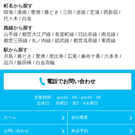
町名から探す
晴海
/
港南
/
豊洲
/
勝どき
/
三田
/
赤坂
/
芝浦
/
西新宿
/
代々木
/
白金
路線から探す
山手線
/
都営大江戸線
/
有楽町線
/
日比谷線
/
南北線
/
都営三田線
/
丸ノ内線
/
総武線
/
都営浅草線
/
東西線
駅から探す
月島
/
勝どき
/
豊洲
/
恵比寿
/
広尾
/
麻布十番
/
六本木
/
品川
/
飯田橋
/
白金高輪
電話でお問い合わせ
営業時間：
am10：00～pm19：00
定休日：
水曜日・第2・4火曜日
ホーム
会社概要
お問い合わせ
来店予約