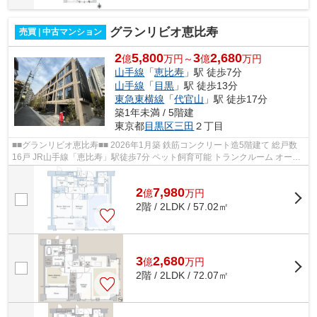
グランリビオ恵比寿
売買 | 中古マンション
2
5,800
3
2,680
億
万円～
億
万円
山手線
「
恵比寿
」駅 徒歩7分
山手線
「
目黒
」駅 徒歩13分
東急東横線
「
代官山
」駅 徒歩17分
築1年未満 / 5階建
東京都
目黒区
三田
２丁目
■■グランリビオ恵比寿■■ 2026年1月築 鉄筋コンクリート造5階建て 総戸数
16戸 JR山手線「恵比寿」駅徒歩7分 ペット飼育可能 トランクルーム オート
ロック 宅配ボックス 【周辺環境...
2
7,980
億
万
円
2階 / 2LDK / 57.02㎡
3
2,680
億
万
円
2階 / 2LDK / 72.07㎡