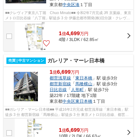
東京都
中央区
湊
１丁目
■■クレヴィア東京八丁堀 Chuo Minato■■ 令和2年7月完成 JR 京葉線、東京
メトロ日比谷線「八丁堀」駅徒歩 3 分 伊藤忠都市開発(株)旧分譲・クレヴィ
アシリーズ 「東京」駅、『銀座...
1
4,699
億
万
円
4階 / 3LDK / 62.85㎡
ガレリア・マーレ日本橋
売買 | 中古マンション
1
6,699
億
万円
都営浅草線
「
東日本橋
」駅 徒歩3分
都営新宿線
「
馬喰横山
」駅 徒歩3分
日比谷線
「
人形町
」駅 徒歩7分
築22年 / 17階建 地下1階
東京都
中央区
東日本橋
１丁目
■■ガレリア・マーレ日本橋■■ 平成16年2月完成 都営浅草線「東日本橋」駅
徒歩 3 分 都営新宿線「馬喰横山」駅徒歩 3 分 東京メトロ日比谷線、都営浅
草線「人形町」駅徒歩7分 フロン...
1
6,699
億
万
円
10階 / 2LDK / 66.63㎡