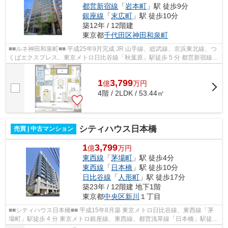
都営新宿線
「
岩本町
」駅 徒歩9分
銀座線
「
末広町
」駅 徒歩10分
築12年 / 12階建
東京都
千代田区
神田和泉町
■■ルネ神田和泉町■■ 平成25年9月完成 JR 山手線、総武線、京浜東北線、つ
くばエクスプレス、東京メトロ日比谷線「秋葉原」駅徒歩 5 分 都営新宿線
「岩本町」駅徒歩9分 東京メトロ銀...
1
3,799
億
万
円
4階 / 2LDK / 53.44㎡
シティハウス日本橋
売買 | 中古マンション
1
3,799
億
万円
東西線
「
茅場町
」駅 徒歩4分
東西線
「
日本橋
」駅 徒歩10分
日比谷線
「
人形町
」駅 徒歩17分
築23年 / 12階建 地下1階
東京都
中央区
新川
１丁目
■■シティハウス日本橋■■ 平成15年8月築 東京メトロ日比谷線、東西線「茅
場町」駅徒歩 4 分 東京メトロ銀座線、東西線、都営浅草線「日本橋」駅徒歩
10 分 ◆各種コンシェルジュサービ...