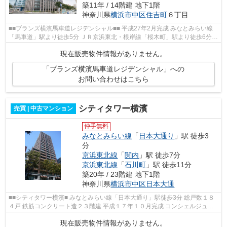
築11年 / 14階建 地下1階
神奈川県
横浜市中区
住吉町
６丁目
■■ブランズ横濱馬車道レジデンシャル■■ 平成27年2月完成 みなとみらい線
「馬車道」駅より徒歩5分 ＪＲ京浜東北・根岸線「桜木町」駅より徒歩6分
ブルーライン「関内」駅より徒歩4分 ...
現在販売物件情報がありません。
「ブランズ横濱馬車道レジデンシャル」への
お問い合わせはこちら
シティタワー横濱
売買 | 中古マンション
仲手無料
みなとみらい線
「
日本大通り
」駅 徒歩3
分
京浜東北線
「
関内
」駅 徒歩7分
京浜東北線
「
石川町
」駅 徒歩11分
築20年 / 23階建 地下1階
神奈川県
横浜市中区
日本大通
■■シティタワー横濱■ みなとみらい線「日本大通り」駅徒歩3分 総戸数１８
４戸 鉄筋コンクリート造２３階建 平成１７年１０月完成 コンシェルジュサ
ービス オートロック ペット可
現在販売物件情報がありません。