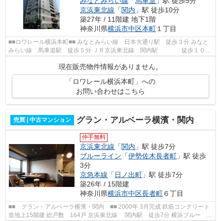
みなとみらい線
「
馬車道
」駅 徒歩5分
京浜東北線
「
関内
」駅 徒歩10分
築27年 / 11階建 地下1階
神奈川県
横浜市中区
本町
１丁目
■■ロワレール横浜本町■■ みなとみらい線 日本大通り駅 徒歩３分 みなと
みらい線 馬車道駅 徒歩５分 ＪＲ京浜東北線 関内駅 徒歩１０分
総戸数５３戸 鉄骨鉄筋コンクリー...
現在販売物件情報がありません。
「ロワレール横浜本町」への
お問い合わせはこちら
グラン・アルベーラ横濱・関内
売買 | 中古マンション
仲手無料
京浜東北線
「
関内
」駅 徒歩7分
ブルーライン
「
伊勢佐木長者町
」駅 徒歩
3分
京急本線
「
日ノ出町
」駅 徒歩7分
築26年 / 15階建
神奈川県
横浜市中区
長者町
６丁目
■■ グラン・アルベーラ横濱・関内 ■■ 2000年 3月完成 鉄筋コンクリート
造地上15階建 総戸数 164戸 京浜東北線 関内駅 徒歩7分 横浜ブルー