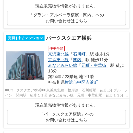
伊勢佐木長者町駅 徒歩3分 京浜急...
現在販売物件情報がありません。
「グラン・アルベーラ横濱・関内」への
お問い合わせはこちら
パークスクエア横浜
売買 | 中古マンション
仲手半額
京浜東北線
「
石川町
」駅 徒歩1分
京浜東北線
「
関内
」駅 徒歩11分
みなとみらい線
「
元町・中華街
」駅 徒歩
13分
築24年 / 23階建 地下1階
神奈川県
横浜市中区
吉浜町
■■パークスクエア横浜■■ 京浜東北線・根岸線 石川町駅 徒歩1分 ブルーラ
イン 関内駅 徒歩１１分 みなとみらい線 元町・中華街駅 徒歩１３分 総
戸数３９５戸 鉄筋コンクリート...
現在販売物件情報がありません。
「パークスクエア横浜」への
お問い合わせはこちら