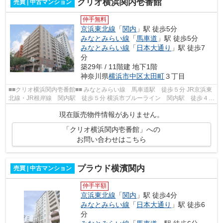
クリオ横浜関内壱番館
売買 | 中古マンション
仲手無料
京浜東北線
「
関内
」駅 徒歩5分
みなとみらい線
「
馬車道
」駅 徒歩5分
みなとみらい線
「
日本大通り
」駅 徒歩7
分
築29年 / 11階建 地下1階
神奈川県
横浜市中区
太田町
３丁目
■■クリオ横浜関内壱番館■■ みなとみらい線 馬車道駅 徒歩５分 JR京浜東
北線・JR根岸線 関内駅 徒歩５分 横浜市ブルーライン 関内駅 徒歩４分
総戸数５３戸 鉄骨鉄筋コンクリー...
現在販売物件情報がありません。
「クリオ横浜関内壱番館」への
お問い合わせはこちら
プラウド横濱関内
売買 | 中古マンション
仲手半額
京浜東北線
「
関内
」駅 徒歩4分
みなとみらい線
「
日本大通り
」駅 徒歩6
分