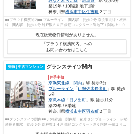
みなとみらい線
「
馬車道
」駅 徒歩6分
築19年 / 10階建 地下1階
神奈川県
横浜市中区
住吉町
２丁目
■■プラウド横濱関内■■ ブルーライン 関内駅 徒歩２分 京浜東北線・根岸
線 関内駅 徒歩４分 総戸数５０戸 鉄筋コンクリート造地下１階地上１０階
建 ２００６年１０月完成
現在販売物件情報がありません。
「プラウド横濱関内」への
お問い合わせはこちら
グランステイツ関内
売買 | 中古マンション
仲手半額
京浜東北線
「
関内
」駅 徒歩3分
ブルーライン
「
伊勢佐木長者町
」駅 徒歩
5分
京急本線
「
日ノ出町
」駅 徒歩11分
築23年 / 6階建
神奈川県
横浜市中区
羽衣町
２丁目
■■グランステイツ関内■■ JR根岸線 関内駅 徒歩３分 ブルーライン 伊勢
崎長者町駅 徒歩５分 総戸数１４戸 鉄筋コンクリート造６階建 平成１４年
１１月完成