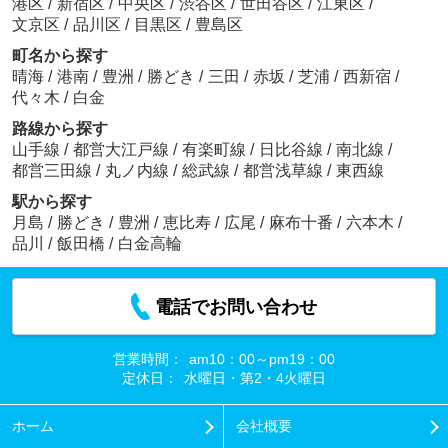
港区
/
新宿区
/
中央区
/
渋谷区
/
世田谷区
/
江東区
/
文京区
/
品川区
/
目黒区
/
豊島区
町名から探す
晴海
/
港南
/
豊洲
/
勝どき
/
三田
/
赤坂
/
芝浦
/
西新宿
/
代々木
/
白金
路線から探す
山手線
/
都営大江戸線
/
有楽町線
/
日比谷線
/
南北線
/
都営三田線
/
丸ノ内線
/
総武線
/
都営浅草線
/
東西線
駅から探す
月島
/
勝どき
/
豊洲
/
恵比寿
/
広尾
/
麻布十番
/
六本木
/
品川
/
飯田橋
/
白金高輪
電話でお問い合わせ
営業時間：
am10：00～pm19：00
定休日：
水曜日・第2・4火曜日
ホーム
会社概要