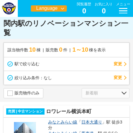
閲覧履歴
お気に入り
メニュー
Language
0
0
日本語
関内駅のリノベーションマンション一
覧
10
0
1～10
該当物件数
棟
販売数
件
棟を表示
駅で絞り込む
変更
変更
絞り込み条件：
なし
販売物件のみ
ロワレール横浜本町
売買 | 中古マンション
みなとみらい線
「
日本大通り
」駅 徒歩3
分