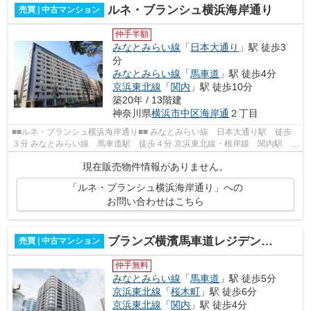
ルネ・ブランシュ横浜海岸通り
売買 | 中古マンション
仲手半額
みなとみらい線
「
日本大通り
」駅 徒歩3
分
みなとみらい線
「
馬車道
」駅 徒歩4分
京浜東北線
「
関内
」駅 徒歩10分
築20年 / 13階建
神奈川県
横浜市中区
海岸通
２丁目
■■ルネ・ブランシュ横浜海岸通り■■ みなとみらい線 日本大通り駅 徒歩
３分 みなとみらい線 馬車道駅 徒歩４分 京浜東北線・根岸線 関内駅 徒
歩１０分 ブルーライン線 関内駅 ...
現在販売物件情報がありません。
「ルネ・ブランシュ横浜海岸通り」への
お問い合わせはこちら
ブランズ横濱馬車道レジデンシャル
売買 | 中古マンション
仲手無料
みなとみらい線
「
馬車道
」駅 徒歩5分
京浜東北線
「
桜木町
」駅 徒歩6分
京浜東北線
「
関内
」駅 徒歩4分