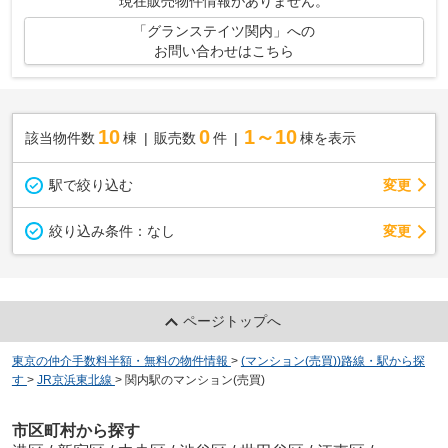
現在販売物件情報がありません。
「グランステイツ関内」への
お問い合わせはこちら
10
0
1～10
該当物件数
棟
販売数
件
棟を表示
駅で絞り込む
変更
変更
絞り込み条件：
なし
ページトップへ
東京の仲介手数料半額・無料の物件情報
>
(マンション(売買))路線・駅から探
す
>
JR京浜東北線
>
関内駅のマンション(売買)
市区町村から探す