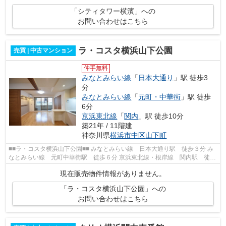
「シティタワー横濱」への
お問い合わせはこちら
ラ・コスタ横浜山下公園
売買 | 中古マンション
仲手無料
みなとみらい線
「
日本大通り
」駅 徒歩3
分
みなとみらい線
「
元町・中華街
」駅 徒歩
6分
京浜東北線
「
関内
」駅 徒歩10分
築21年 / 11階建
神奈川県
横浜市中区
山下町
■■ラ・コスタ横浜山下公園■■ みなとみらい線 日本大通り駅 徒歩３分 み
なとみらい線 元町中華街駅 徒歩６分 京浜東北線・根岸線 関内駅 徒歩
１０分 総戸数１２３戸 鉄筋コンク...
現在販売物件情報がありません。
「ラ・コスタ横浜山下公園」への
お問い合わせはこちら