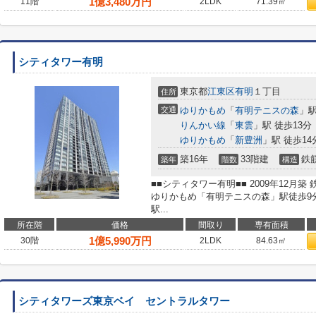
1
億
3,480
万円
11階
2LDK
71.39㎡
シティタワー有明
東京都
江東区
有明
１丁目
住所
交通
ゆりかもめ
「
有明テニスの森
」駅
りんかい線
「
東雲
」駅 徒歩13分
ゆりかもめ
「
新豊洲
」駅 徒歩14
築16年
33階建
鉄
築年
階数
構造
■■シティタワー有明■■ 2009年12月築
ゆりかもめ「有明テニスの森」駅徒歩9
駅...
所在階
価格
間取り
専有面積
1
億
5,990
万円
30階
2LDK
84.63㎡
シティタワーズ東京ベイ セントラルタワー