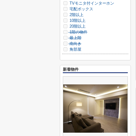
TVモニタ付インターホン
宅配ボックス
2階以上
10階以上
20階以上
1階の物件
最上階
南向き
角部屋
新着物件