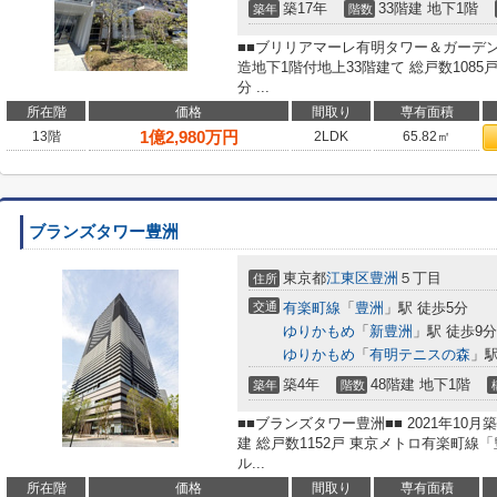
築17年
33階建 地下1階
築年
階数
■■ブリリアマーレ有明タワー＆ガーデン■
造地下1階付地上33階建て 総戸数108
分 ...
所在階
価格
間取り
専有面積
1
億
2,980
万円
13階
2LDK
65.82㎡
ブランズタワー豊洲
東京都
江東区
豊洲
５丁目
住所
交通
有楽町線
「
豊洲
」駅 徒歩5分
ゆりかもめ
「
新豊洲
」駅 徒歩9分
ゆりかもめ
「
有明テニスの森
」駅
築4年
48階建 地下1階
築年
階数
■■ブランズタワー豊洲■■ 2021年10
建 総戸数1152戸 東京メトロ有楽町線
ル...
所在階
価格
間取り
専有面積