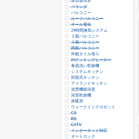
メゾネット
ベランダ
バルコニー
ルーフバルコニー
オール電化
24時間換気システム
２面バルコニー
３面バルコニー
両面バルコニー
外観タイル張り
IHクッキングヒーター
食器洗い乾燥機
システムキッチン
対面式キッチン
アイランドキッチン
追焚機能浴室
浴室乾燥機
床暖房
ウォークインクロゼット
CS
BS
CATV
インターネット対応
オートロック