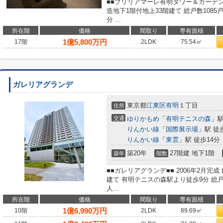
■■ブリリアマーレ有明タワー＆ガーデン■
造地下1階付地上33階建て 総戸数108
分 ...
所在階
価格
間取り
専有面積
1
億
5,800
万円
17階
2LDK
75.54㎡
ガレリアグランデ
東京都
江東区
有明
１丁目
住所
交通
ゆりかもめ
「
有明テニスの森
」駅
りんかい線
「
国際展示場
」駅 徒
りんかい線
「
東雲
」駅 徒歩14分
築20年
27階建 地下1階
築年
階数
■■ガレリアグランデ■■ 2006年2月完
建て 有明テニスの森駅より徒歩9分 総戸
人...
所在階
価格
間取り
専有面積
1
億
6,990
万円
10階
2LDK
89.69㎡