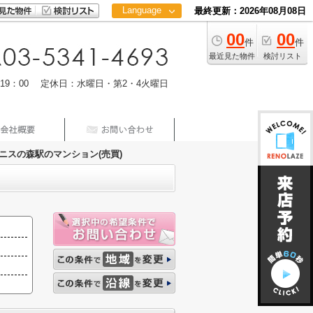
Language
最終更新：2026年08月08日
00
00
日本語
件
件
中文
最近見た物件
検討リスト
m19：00 定休日：水曜日・第2・4火曜日
ニスの森駅のマンション(売買)