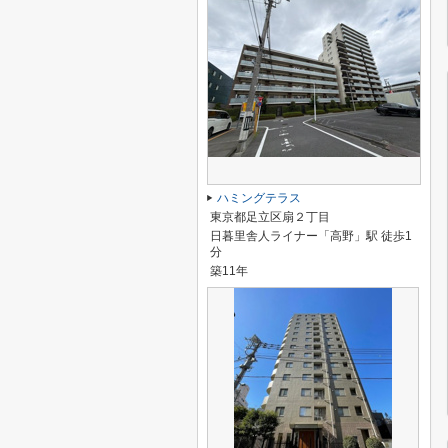
ハミングテラス
東京都足立区扇２丁目
日暮里舎人ライナー「高野」駅 徒歩1
分
築11年