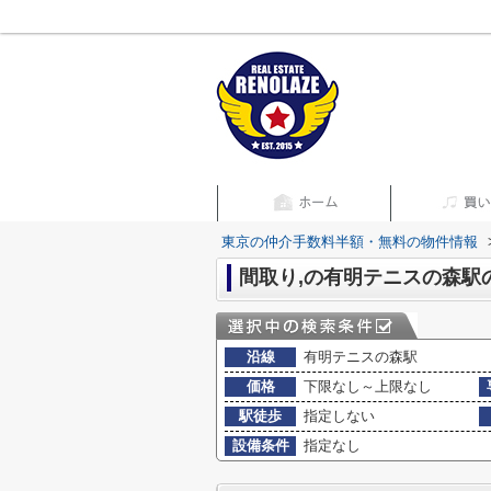
東京の仲介手数料半額・無料の物件情報
間取り,の有明テニスの森駅
沿線
有明テニスの森駅
価格
下限なし～上限なし
駅徒歩
指定しない
設備条件
指定なし