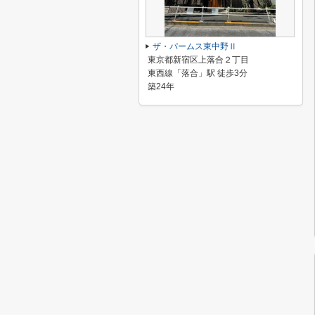
ザ・パームス東中野Ⅱ
東京都新宿区上落合２丁目
東西線「落合」駅 徒歩3分
築24年