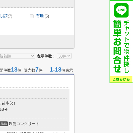
ふ頭
有明
(7)
(5)
表示件数：
13
7
1-13
開件数
棟 販売数
件
棟表示
 徒歩5分
歩8分
鉄筋コンクリート
構造