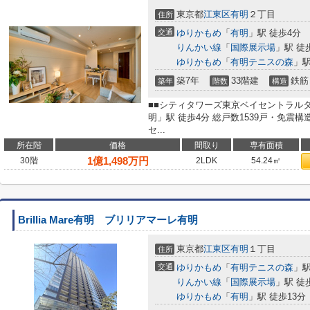
東京都
江東区
有明
２丁目
住所
交通
ゆりかもめ
「
有明
」駅 徒歩4分
りんかい線
「
国際展示場
」駅 徒
ゆりかもめ
「
有明テニスの森
」駅
築7年
33階建
鉄筋
築年
階数
構造
■■シティタワーズ東京ベイセントラルタワ
明」駅 徒歩4分 総戸数1539戸・免震
セ...
所在階
価格
間取り
専有面積
1
億
1,498
万円
30階
2LDK
54.24㎡
Brillia Mare有明 ブリリアマーレ有明
東京都
江東区
有明
１丁目
住所
交通
ゆりかもめ
「
有明テニスの森
」駅
りんかい線
「
国際展示場
」駅 徒
ゆりかもめ
「
有明
」駅 徒歩13分