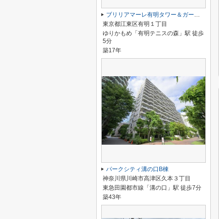
ブリリアマーレ有明タワー＆ガーデン
東京都江東区有明１丁目
ゆりかもめ「有明テニスの森」駅 徒歩
5分
築17年
パークシティ溝の口B棟
神奈川県川崎市高津区久本３丁目
東急田園都市線「溝の口」駅 徒歩7分
築43年