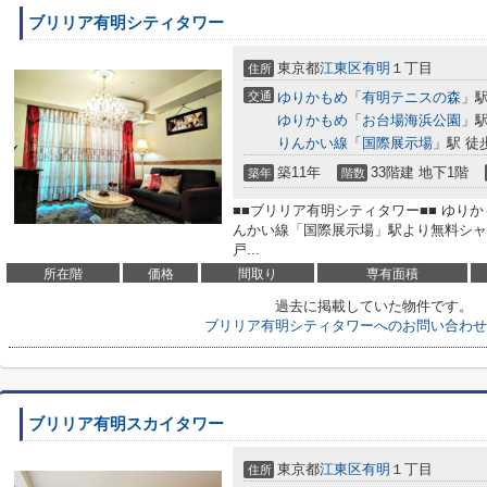
ブリリア有明シティタワー
東京都
江東区
有明
１丁目
住所
交通
ゆりかもめ
「
有明テニスの森
」駅
ゆりかもめ
「
お台場海浜公園
」駅
りんかい線
「
国際展示場
」駅 徒
築11年
33階建 地下1階
築年
階数
■■ブリリア有明シティタワー■■ ゆり
んかい線「国際展示場」駅より無料シャ
戸...
所在階
価格
間取り
専有面積
過去に掲載していた物件です。
ブリリア有明シティタワーへのお問い合わせ
ブリリア有明スカイタワー
東京都
江東区
有明
１丁目
住所