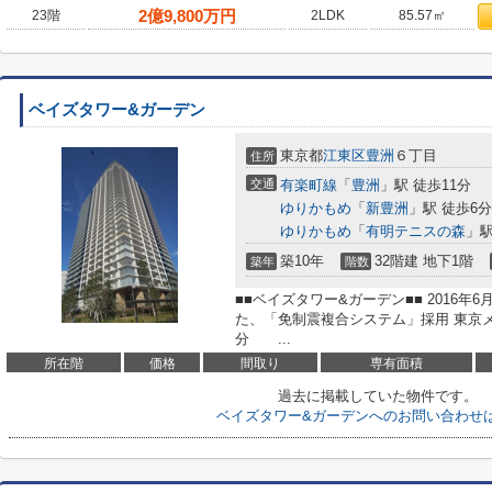
2
億
9,800
万円
23階
2LDK
85.57㎡
ベイズタワー&ガーデン
東京都
江東区
豊洲
６丁目
住所
交通
有楽町線
「
豊洲
」駅 徒歩11分
ゆりかもめ
「
新豊洲
」駅 徒歩6分
ゆりかもめ
「
有明テニスの森
」駅
築10年
32階建 地下1階
築年
階数
■■ベイズタワー&ガーデン■■ 2016
た、「免制震複合システム」採用 東京
分 ...
所在階
価格
間取り
専有面積
過去に掲載していた物件です。
ベイズタワー&ガーデンへのお問い合わせ