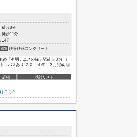
 徒歩8分
 徒歩11分
歩14分
鉄骨鉄筋コンクリート
構造
かもめ「有明テニスの森」駅徒歩８分 り
トルバスあり ２０１４年１２月完成 総
詳細
検討リスト
はこちら