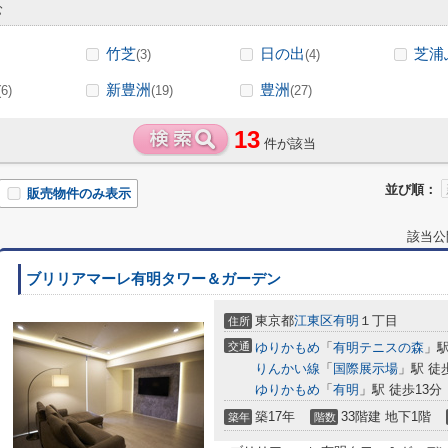
む
竹芝
日の出
芝浦
(3)
(4)
新豊洲
豊洲
(6)
(19)
(27)
13
件が該当
並び順：
販売物件のみ表示
該当公
ブリリアマーレ有明タワー＆ガーデン
東京都
江東区
有明
１丁目
住所
交通
ゆりかもめ
「
有明テニスの森
」駅
りんかい線
「
国際展示場
」駅 徒
ゆりかもめ
「
有明
」駅 徒歩13分
築17年
33階建 地下1階
築年
階数