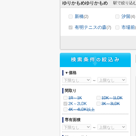
ゆりかもめゆりかもめ
駅で絞り込
新橋
汐留
(2)
(4)
有明テニスの森
市場前
(7)
▼価格
～
間取り
1R～1K
1DK～1LDK
2K～2LDK
3K～3LDK
4K～4LDK以上
専有面積
～