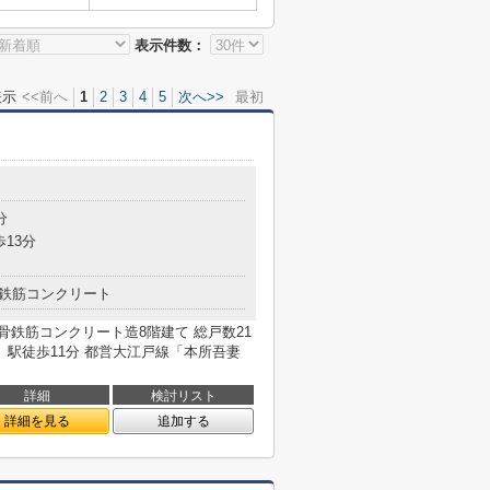
表示件数：
表示
<<前へ
1
2
3
4
5
次へ>>
最初
分
歩13分
鉄筋コンクリート
 鉄骨鉄筋コンクリート造8階建て 総戸数21
」駅徒歩11分 都営大江戸線「本所吾妻
詳細
検討リスト
詳細を見る
追加する