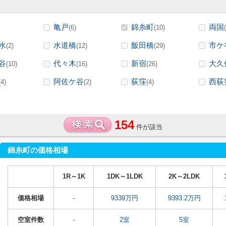
亀戸
錦糸町
両国
(6)
(10)
水
水道橋
飯田橋
市ケ
(2)
(12)
(29)
谷
代々木
新宿
大久
(10)
(16)
(26)
阿佐ケ谷
荻窪
西荻
(4)
(2)
(4)
154
件が該当
錦糸町の価格相場
1R～1K
1DK～1LDK
2K～2LDK
価格相場
-
9339万円
9393.2万円
空室件数
-
2室
5室