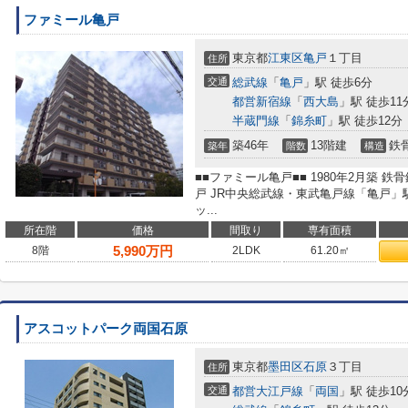
ファミール亀戸
東京都
江東区
亀戸
１丁目
住所
交通
総武線
「
亀戸
」駅 徒歩6分
都営新宿線
「
西大島
」駅 徒歩11
半蔵門線
「
錦糸町
」駅 徒歩12分
築46年
13階建
鉄
築年
階数
構造
■■ファミール亀戸■■ 1980年2月築 鉄
戸 JR中央総武線・東武亀戸線「亀戸」
ッ...
所在階
価格
間取り
専有面積
5,990
万円
8階
2LDK
61.20㎡
アスコットパーク両国石原
東京都
墨田区
石原
３丁目
住所
交通
都営大江戸線
「
両国
」駅 徒歩10