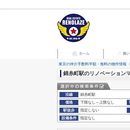
東京の仲介手数料半額・無料の物件情報
錦糸町駅のリノベーション
沿線
錦糸町駅
価格
下限なし～上限なし
駅徒歩
指定しない
設備条件
指定なし