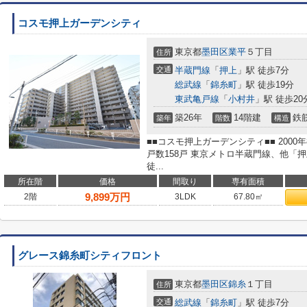
コスモ押上ガーデンシティ
東京都
墨田区
業平
５丁目
住所
交通
半蔵門線
「
押上
」駅 徒歩7分
総武線
「
錦糸町
」駅 徒歩19分
東武亀戸線
「
小村井
」駅 徒歩20
築26年
14階建
鉄
築年
階数
構造
■■コスモ押上ガーデンシティ■■ 2000
戸数158戸 東京メトロ半蔵門線、他「
徒...
所在階
価格
間取り
専有面積
9,899
万円
2階
3LDK
67.80㎡
グレース錦糸町シティフロント
東京都
墨田区
錦糸
１丁目
住所
交通
総武線
「
錦糸町
」駅 徒歩7分