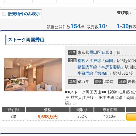
並び順：
販売物件のみ表示
154
10
1-30
該当公開件数
棟 販売数
件
棟
ストーク両国秀山
東京都
墨田区
石原
３丁目
住所
交通
都営大江戸線
「
両国
」駅 徒歩11
都営浅草線
「
本所吾妻橋
」駅 徒
半蔵門線
「
錦糸町
」駅 徒歩17分
築37年
8階建
鉄骨
築年
階数
構造
■■ストーク両国秀山■■ 1989年1月築
戸 都営大江戸線・JR中央総武線「両国
橋」...
所在階
価格
間取り
専有面積
5,698
万円
3階
2LDK
46.10㎡