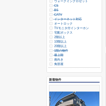
ウォークインクロゼット
CS
BS
CATV
インターネット対応
オートロック
TVモニタ付インターホン
宅配ボックス
2階以上
10階以上
20階以上
1階の物件
最上階
南向き
角部屋
新着物件