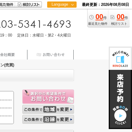
Language
最終更新：2026年08月08日
00
00
日本語
件
件
中文
最近見た物件
検討リスト
m19：00 定休日：水曜日・第2・4火曜日
ン(売買)