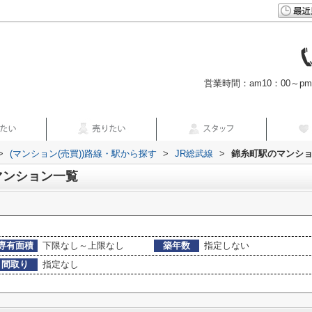
営業時間：am10：00～p
>
(マンション(売買))路線・駅から探す
>
JR総武線
>
錦糸町駅のマンショ
マンション一覧
専有面積
下限なし～上限なし
築年数
指定しない
間取り
指定なし