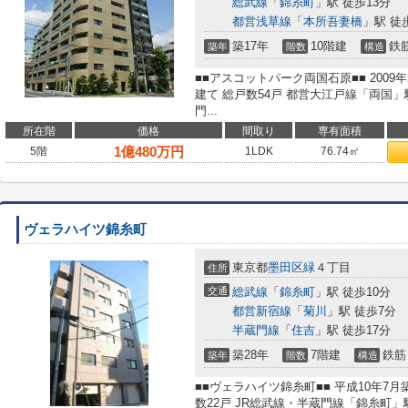
総武線
「
錦糸町
」駅 徒歩13分
都営浅草線
「
本所吾妻橋
」駅 徒
築17年
10階建
鉄
築年
階数
構造
■■アスコットパーク両国石原■■ 2009
建て 総戸数54戸 都営大江戸線「両国」
門...
所在階
価格
間取り
専有面積
1
億
480
万円
5階
1LDK
76.74㎡
ヴェラハイツ錦糸町
東京都
墨田区
緑
４丁目
住所
交通
総武線
「
錦糸町
」駅 徒歩10分
都営新宿線
「
菊川
」駅 徒歩7分
半蔵門線
「
住吉
」駅 徒歩17分
築28年
7階建
鉄筋
築年
階数
構造
■■ヴェラハイツ錦糸町■■ 平成10年7
数22戸 JR総武線・半蔵門線「錦糸町」