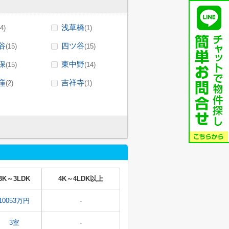
浅草橋
(4)
(1)
谷
四ツ谷
(15)
(15)
保
東中野
(15)
(14)
窪
吉祥寺
(2)
(1)
3K～3LDK
4K～4LDK以上
10053万円
-
3室
-