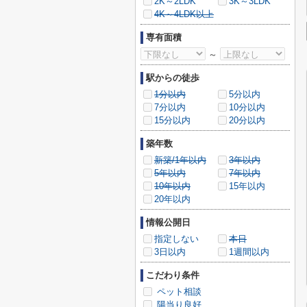
2K～2LDK
3K～3LDK
4K～4LDK以上
専有面積
～
駅からの徒歩
1分以内
5分以内
7分以内
10分以内
15分以内
20分以内
築年数
新築/1年以内
3年以内
5年以内
7年以内
10年以内
15年以内
20年以内
情報公開日
指定しない
本日
3日以内
1週間以内
こだわり条件
ペット相談
陽当り良好