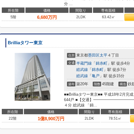
分 ...
所在階
価格
間取り
専有面積
6,680
万円
5階
2LDK
63.42㎡
Brilliaタワー東京
東京都
墨田区
太平
４丁目
住所
交通
半蔵門線
「
錦糸町
」駅 徒歩4分
総武線
「
錦糸町
」駅 徒歩7分
総武線
「
亀戸
」駅 徒歩15分
築20年
45階建
鉄
築年
階数
構造
■■Brilliaタワー東京■■ 平成18年2
644戸 ■【交通】━━━━━━━━━
４分 総武線 「錦...
所在階
価格
間取り
専有面積
1
億
8,900
万円
22階
2LDK
78.51㎡