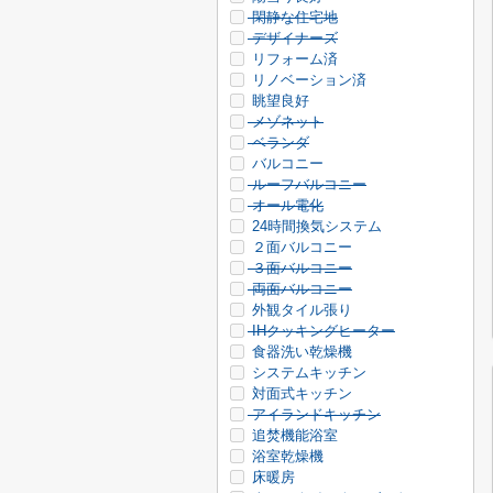
閑静な住宅地
デザイナーズ
リフォーム済
リノベーション済
眺望良好
メゾネット
ベランダ
バルコニー
ルーフバルコニー
オール電化
24時間換気システム
２面バルコニー
３面バルコニー
両面バルコニー
外観タイル張り
IHクッキングヒーター
食器洗い乾燥機
システムキッチン
対面式キッチン
アイランドキッチン
追焚機能浴室
浴室乾燥機
床暖房