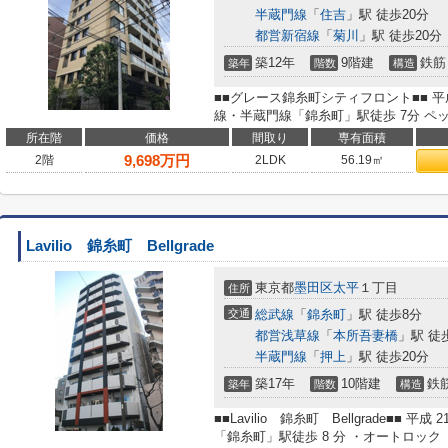
半蔵門線
「
住吉
」駅 徒歩20分
都営新宿線
「
菊川
」駅 徒歩20分
築12年
9階建
鉄筋
築年
階数
構造
■■グレース錦糸町シティフロント■■ 平成 
線・半蔵門線「錦糸町」駅徒歩 7分 ペッ
所在階
価格
間取り
専有面積
9,698
万円
2階
2LDK
56.19㎡
Lavilio 錦糸町 Bellgrade
東京都
墨田区
太平
１丁目
住所
交通
総武線
「
錦糸町
」駅 徒歩8分
都営浅草線
「
本所吾妻橋
」駅 徒
半蔵門線
「
押上
」駅 徒歩20分
築17年
10階建
鉄
築年
階数
構造
■■Lavilio 錦糸町 Bellgrade■■ 平成
「錦糸町」駅徒歩 8 分 ・オートロック