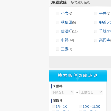
JR総武線
駅で絞り込む
小岩
平井
(6)
(3)
秋葉原
御茶ノ
(5)
信濃町
千駄ケ
(11)
中野
高円寺
(14)
三鷹
(1)
▼価格
～
間取り
1R～1K
1DK～1LDK