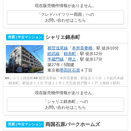
月完成 ■■周辺情報■■ サミットスト...
現在販売物件情報がありません。
「クレドハイツリー両国」への
お問い合わせはこちら
シャリエ錦糸町
売買 | 中古マンション
都営浅草線
「
本所吾妻橋
」駅 徒歩10分
総武線
「
錦糸町
」駅 徒歩12分
半蔵門線
「
押上
」駅 徒歩17分
築27年 / 5階建
東京都
墨田区
石原
４丁目
■■シャリエ錦糸町■■ 都営浅草線「本所吾妻橋」駅徒歩１０分 ＪＲ総武本線
「錦糸町」駅徒歩１２分 平成１１年１月完成 総戸数４１戸 ３路線２駅利用
可能 ペットの飼育も可能です。...
現在販売物件情報がありません。
「シャリエ錦糸町」への
お問い合わせはこちら
両国石原パークホームズ
売買 | 中古マンション