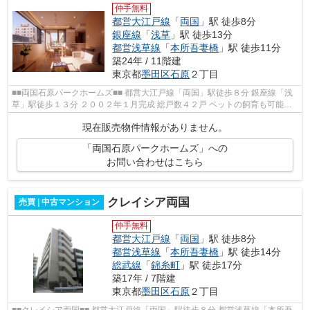
仲手無料
都営大江戸線
「
両国
」駅 徒歩8分
銀座線
「
浅草
」駅 徒歩13分
都営浅草線
「
本所吾妻橋
」駅 徒歩11分
築24年 / 11階建
東京都
墨田区
石原
２丁目
■■両国石原パークホームズ■■ 都営大江戸線「両国」駅徒歩８分 銀座線「浅
草」駅徒歩１３分 ２００２年１月完成 総戸数４２戸 ペットの飼育も可能で
す。 公園至近、住環境良好です...
現在販売物件情報がありません。
「両国石原パークホームズ」への
お問い合わせはこちら
クレイシア両国
売買 | 中古マンション
仲手無料
都営大江戸線
「
両国
」駅 徒歩8分
都営浅草線
「
本所吾妻橋
」駅 徒歩14分
総武線
「
錦糸町
」駅 徒歩17分
築17年 / 7階建
東京都
墨田区
石原
２丁目