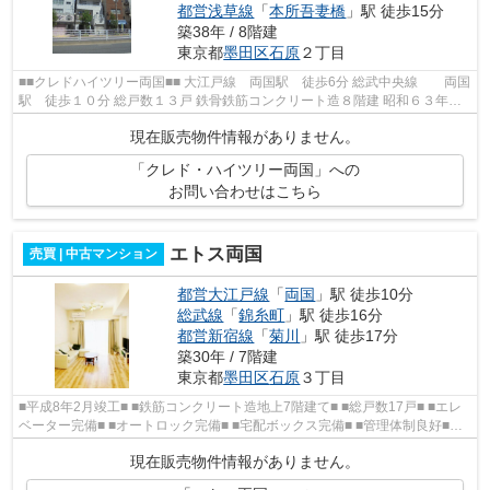
都営浅草線
「
本所吾妻橋
」駅 徒歩15分
築38年 / 8階建
東京都
墨田区
石原
２丁目
■■クレドハイツリー両国■■ 大江戸線 両国駅 徒歩6分 総武中央線 両国
駅 徒歩１０分 総戸数１３戸 鉄骨鉄筋コンクリート造８階建 昭和６３年１
月完成 ■■周辺情報■■ サミット...
現在販売物件情報がありません。
「クレド・ハイツリー両国」への
お問い合わせはこちら
エトス両国
売買 | 中古マンション
都営大江戸線
「
両国
」駅 徒歩10分
総武線
「
錦糸町
」駅 徒歩16分
都営新宿線
「
菊川
」駅 徒歩17分
築30年 / 7階建
東京都
墨田区
石原
３丁目
■平成8年2月竣工■ ■鉄筋コンクリート造地上7階建て■ ■総戸数17戸■ ■エレ
ベーター完備■ ■オートロック完備■ ■宅配ボックス完備■ ■管理体制良好■
■CATVネット対応■ ■都営大江戸...
現在販売物件情報がありません。