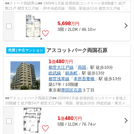
■■ストーク両国秀山■■ 1989年1月築 鉄骨鉄筋コンクリート造8階建て 総戸
数21戸 都営大江戸線・JR中央総武線「両国」駅徒歩11分 都営大江戸線「本
所吾妻橋」駅徒歩13分 オートロック...
5,698
万
円
3階 / 2LDK / 46.10㎡
アスコットパーク両国石原
売買 | 中古マンション
1
480
億
万円
都営大江戸線
「
両国
」駅 徒歩10分
総武線
「
錦糸町
」駅 徒歩13分
都営浅草線
「
本所吾妻橋
」駅 徒歩13分
築17年 / 10階建
東京都
墨田区
石原
３丁目
■■アスコットパーク両国石原■■ 2009年2月築 鉄骨鉄筋コンクリート造地上
10階建て 総戸数54戸 都営大江戸線「両国」駅徒歩10分 JR総武線・東京メト
ロ半蔵門線「錦糸町」駅徒歩13分 都...
1
480
億
万
円
5階 / 1LDK / 76.74㎡