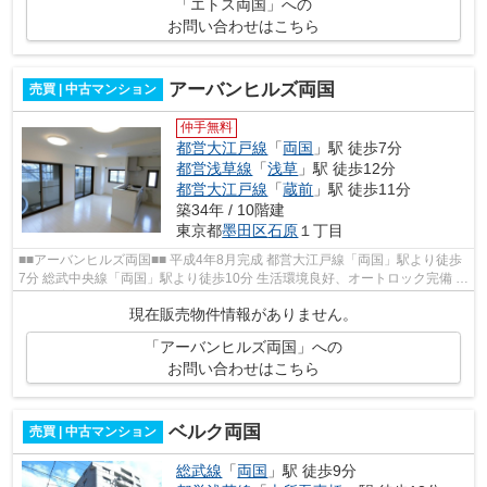
「エトス両国」への
お問い合わせはこちら
アーバンヒルズ両国
売買 | 中古マンション
仲手無料
都営大江戸線
「
両国
」駅 徒歩7分
都営浅草線
「
浅草
」駅 徒歩12分
都営大江戸線
「
蔵前
」駅 徒歩11分
築34年 / 10階建
東京都
墨田区
石原
１丁目
■■アーバンヒルズ両国■■ 平成4年8月完成 都営大江戸線「両国」駅より徒歩
7分 総武中央線「両国」駅より徒歩10分 生活環境良好、オートロック完備 公
共・教育・医療施設などが充実 ...
現在販売物件情報がありません。
「アーバンヒルズ両国」への
お問い合わせはこちら
ベルク両国
売買 | 中古マンション
総武線
「
両国
」駅 徒歩9分