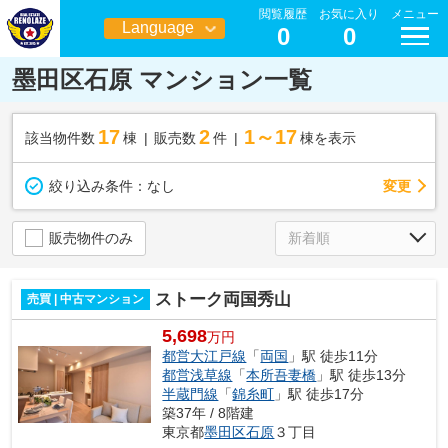
閲覧履歴
お気に入り
メニュー
Language
0
0
日本語
墨田区石原 マンション一覧
17
2
1～17
該当物件数
棟
販売数
件
棟を表示
変更
絞り込み条件：
なし
販売物件のみ
ストーク両国秀山
売買 | 中古マンション
5,698
万円
都営大江戸線
「
両国
」駅 徒歩11分
都営浅草線
「
本所吾妻橋
」駅 徒歩13分
半蔵門線
「
錦糸町
」駅 徒歩17分
築37年 / 8階建
東京都
墨田区
石原
３丁目