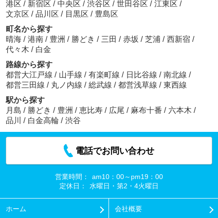
港区
/
新宿区
/
中央区
/
渋谷区
/
世田谷区
/
江東区
/
文京区
/
品川区
/
目黒区
/
豊島区
町名から探す
晴海
/
港南
/
豊洲
/
勝どき
/
三田
/
赤坂
/
芝浦
/
西新宿
/
代々木
/
白金
路線から探す
都営大江戸線
/
山手線
/
有楽町線
/
日比谷線
/
南北線
/
都営三田線
/
丸ノ内線
/
総武線
/
都営浅草線
/
東西線
駅から探す
月島
/
勝どき
/
豊洲
/
恵比寿
/
広尾
/
麻布十番
/
六本木
/
品川
/
白金高輪
/
渋谷
電話でお問い合わせ
営業時間：
am10：00～pm19：00
定休日：
水曜日・第2・4火曜日
ホーム
会社概要