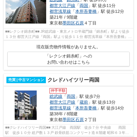
都営大江戸線
「
両国
」駅 徒歩11分
都営浅草線
「
本所吾妻橋
」駅 徒歩12分
築21年 / 9階建
東京都
墨田区
石原
４丁目
■■レクシオ錦糸町■■ JR総武線・東京メトロ半蔵門線『錦糸町』駅より徒歩
１３分 都営大江戸線『両国』駅より徒歩１１分 都営浅草線『本所吾妻橋』駅
より徒歩１２分 平成１６年１１月...
現在販売物件情報がありません。
「レクシオ錦糸町」への
お問い合わせはこちら
クレドハイツリー両国
売買 | 中古マンション
仲手半額
総武線
「
両国
」駅 徒歩7分
都営大江戸線
「
蔵前
」駅 徒歩13分
都営浅草線
「
本所吾妻橋
」駅 徒歩14分
築38年 / 8階建
東京都
墨田区
石原
２丁目
■■クレドハイツリー両国■■ 大江戸線 両国駅 徒歩７分 中央線 両国
駅 徒歩１０分 総戸数１３戸 鉄骨鉄筋コンクリート造８階建 昭和６３年１