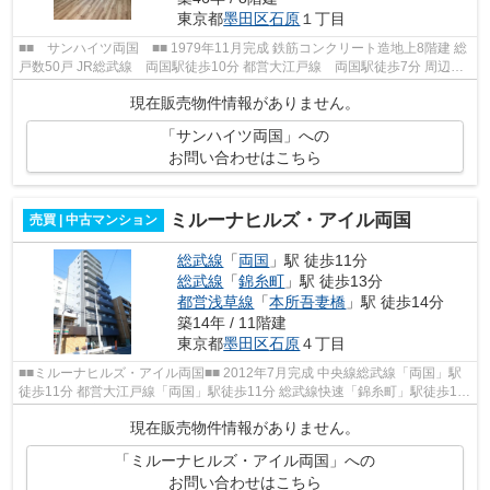
東京都
墨田区
石原
１丁目
■■ サンハイツ両国 ■■ 1979年11月完成 鉄筋コンクリート造地上8階建 総
戸数50戸 JR総武線 両国駅徒歩10分 都営大江戸線 両国駅徒歩7分 周辺に
は学校・ドラッグストア・スーパー...
現在販売物件情報がありません。
「サンハイツ両国」への
お問い合わせはこちら
ミルーナヒルズ・アイル両国
売買 | 中古マンション
総武線
「
両国
」駅 徒歩11分
総武線
「
錦糸町
」駅 徒歩13分
都営浅草線
「
本所吾妻橋
」駅 徒歩14分
築14年 / 11階建
東京都
墨田区
石原
４丁目
■■ミルーナヒルズ・アイル両国■■ 2012年7月完成 中央線総武線「両国」駅
徒歩11分 都営大江戸線「両国」駅徒歩11分 総武線快速「錦糸町」駅徒歩13
分 【周辺環境】 セブンイレブン ま...
現在販売物件情報がありません。
「ミルーナヒルズ・アイル両国」への
お問い合わせはこちら