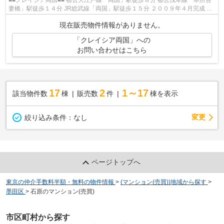
■■クレイシア両国■■ 都営大江戸線「両国」駅徒歩８分 都営浅草線「本所吾
妻橋」駅徒歩１４分 JR総武線「両国」駅徒歩１５分 ２００９年４月完成 総
戸数４９戸 オートロック・防犯...
現在販売物件情報がありません。
「クレイシア両国」への
お問い合わせはこちら
17
2
1～17
該当物件数
棟
販売数
件
棟を表示
変更
絞り込み条件：
なし
ページトップへ
東京の仲介手数料半額・無料の物件情報
>
(マンション(売買))地域から探す
>
墨田区
>
石原のマンション(売買)
市区町村から探す