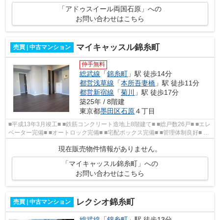
「アドゥスイール両国石原」への
お問い合わせはこちら
マイキャッスル錦糸町
売買 | 中古マンション
仲手無料
総武線
「
錦糸町
」駅 徒歩14分
都営浅草線
「
本所吾妻橋
」駅 徒歩11分
都営新宿線
「
菊川
」駅 徒歩17分
築25年 / 8階建
東京都
墨田区
石原
４丁目
■平成13年3月竣工■ ■鉄筋コンクリート造地上8階建て■ ■総戸数26戸■ ■エレ
ベーター完備■ ■オートロック完備■ ■宅配ボックス完備■ ■管理体制良好■ ■
新耐震基準適合物件■ ■JR総武...
現在販売物件情報がありません。
「マイキャッスル錦糸町」への
お問い合わせはこちら
レクシオ錦糸町
売買 | 中古マンション
総武線
「
錦糸町
」駅 徒歩13分