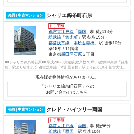
シャリエ錦糸町石原
売買 | 中古マンション
仲手半額
都営大江戸線
「
両国
」駅 徒歩13分
総武線
「
錦糸町
」駅 徒歩15分
都営浅草線
「
本所吾妻橋
」駅 徒歩10分
築18年 / 11階建
東京都
墨田区
石原
３丁目
■■シャリエ錦糸町石原■■ 平成20年3月完成 総戸数78戸 JR総武中央線「錦糸
町」駅より徒歩15分 都営浅草線「本所吾妻橋」駅より徒歩10分 都営大江戸
線「両国」駅より徒歩13分 ICカー...
現在販売物件情報がありません。
「シャリエ錦糸町石原」への
お問い合わせはこちら
クレド・ハイツリー両国
売買 | 中古マンション
仲手半額
都営大江戸線
「
両国
」駅 徒歩6分
総武線
「
両国
」駅 徒歩10分