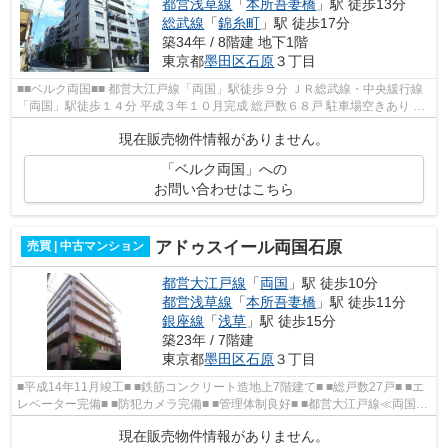
都営浅草線
「
本所吾妻橋
」駅 徒歩13分
総武線
「
錦糸町
」駅 徒歩17分
築34年 / 8階建 地下1階
東京都
墨田区
石原
３丁目
■■ベルク両国■■ 都営大江戸線「両国」駅徒歩９分 ＪＲ総武線・中央緩行線
「両国」駅徒歩１４分 平成３年１０月完成 総戸数６８戸 駐車場空きあり ≪
周辺環境≫ ■スーパー三徳 約１...
現在販売物件情報がありません。
「ベルク両国」への
お問い合わせはこちら
アドゥスイール両国石原
売買 | 中古マンション
都営大江戸線
「
両国
」駅 徒歩10分
都営浅草線
「
本所吾妻橋
」駅 徒歩11分
銀座線
「
浅草
」駅 徒歩15分
築23年 / 7階建
東京都
墨田区
石原
３丁目
■平成14年11月竣工■ ■鉄筋コンクリート造地上7階建て■ ■総戸数27戸■ ■エ
レベーター完備■ ■防犯カメラ完備■ ■管理体制良好■ ■都営大江戸線≪両国≫
駅より徒歩10分■
現在販売物件情報がありません。