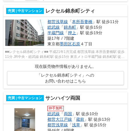
レクセル錦糸町シティ
売買 | 中古マンション
都営浅草線
「
本所吾妻橋
」駅 徒歩11分
総武線
「
錦糸町
」駅 徒歩15分
半蔵門線
「
押上
」駅 徒歩19分
築17年 / 7階建
東京都
墨田区
石原
４丁目
■■レクセル錦糸町シティ■■ 平成21年1月完成 都営浅草線 本所吾妻橋駅 徒歩
11分 JR中央・総武線 錦糸町駅 徒歩15分 東京メトロ半蔵門線 錦糸町駅 徒歩
15分 セコムによる24時間セキュ...
現在販売物件情報がありません。
「レクセル錦糸町シティ」への
お問い合わせはこちら
サンハイツ両国
売買 | 中古マンション
仲手無料
総武線
「
両国
」駅 徒歩10分
都営大江戸線
「
蔵前
」駅 徒歩13分
都営浅草線
「
浅草
」駅 徒歩15分
築46年 / 8階建