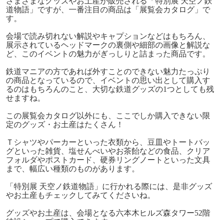
さまざまなグッズやお土産が販売される「特別展 天空ノ鉄
道物語」ですが、一番注目の商品は「展覧会カタログ」で
す。
会場で読み切れない解説やキャプションなどはもちろん、
展示されているヘッドマークの裏側や細部の画像と解説な
ど、このイベントの魅力がぎっしりと詰まった商品です。
鉄道マニアの方であれば外すことのできない魅力たっぷり
の商品となっているので、イベントの思い出として購入す
るのはもちろんのこと、大切な鉄道グッズの1つとしても残
せますね。
この展覧会カタログ以外にも、ここでしか購入できない限
定のグッズ・お土産はたくさん！
Ｔシャツやパーカーといった衣類から、豆皿やトートバッ
グといった雑貨、塩せんべいやお茶飴などの食品、クリア
フォルダやポストカード、硬券リングノートといった文具
まで、幅広い種類のものがあります。
「特別展 天空ノ鉄道物語」に行かれる際には、是非グッズ
やお土産もチェックしてみてくださいね。
グッズやお土産は、会場となる六本木ヒルズ森タワー52階