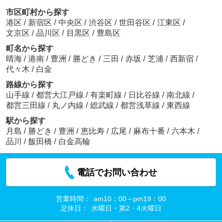
市区町村から探す
港区
/
新宿区
/
中央区
/
渋谷区
/
世田谷区
/
江東区
/
文京区
/
品川区
/
目黒区
/
豊島区
町名から探す
晴海
/
港南
/
豊洲
/
勝どき
/
三田
/
赤坂
/
芝浦
/
西新宿
/
代々木
/
白金
路線から探す
山手線
/
都営大江戸線
/
有楽町線
/
日比谷線
/
南北線
/
都営三田線
/
丸ノ内線
/
総武線
/
都営浅草線
/
東西線
駅から探す
月島
/
勝どき
/
豊洲
/
恵比寿
/
広尾
/
麻布十番
/
六本木
/
品川
/
飯田橋
/
白金高輪
電話でお問い合わせ
営業時間：
am10：00～pm19：00
定休日：
水曜日・第2・4火曜日