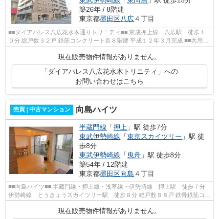
東武伊勢崎線
「
東向島
」駅 徒歩15分
築26年 / 8階建
東京都
墨田区
八広
４丁目
■■ダイアパレス八広花水木通りトリニティ■■ 京成押上線 八広駅 徒歩１
０分 総戸数３２戸 鉄筋コンクリート造８階建 平成１２年３月完成 ■■共用施
設■■ オートロック 宅配ボックス...
現在販売物件情報がありません。
「ダイアパレス八広花水木トリニティ」への
お問い合わせはこちら
向島ハイツ
売買 | 中古マンション
半蔵門線
「
押上
」駅 徒歩7分
東武伊勢崎線
「
東京スカイツリー
」駅 徒
歩8分
東武伊勢崎線
「
曳舟
」駅 徒歩8分
築54年 / 12階建
東京都
墨田区
向島
４丁目
■■向島ハイツ■■ 半蔵門線・押上線・浅草線・伊勢崎線 押上駅 徒歩７分
伊勢崎線 とうきょうスカイツリー駅 徒歩８分 総戸数８８戸 鉄骨鉄筋コン
クリート造１２階建 昭和４６年９...
現在販売物件情報がありません。