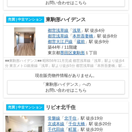
お問い合わせはこちら
東駒形ハイデンス
売買 | 中古マンション
都営浅草線
「
浅草
」駅 徒歩4分
都営浅草線
「
本所吾妻橋
」駅 徒歩8分
都営大江戸線
「
蔵前
」駅 徒歩9分
築44年 / 11階建
東京都
墨田区
東駒形
１丁目
■■東駒形ハイデンス■■ 昭和56年11月完成 都営浅草線「浅草」駅より徒歩4
分 東京メトロ銀座線「浅草」駅より徒歩5分 都営浅草線「本所吾妻橋」駅よ
り徒歩8分 【周辺環境】 育正保育...
現在販売物件情報がありません。
「東駒形ハイデンス」への
お問い合わせはこちら
リビオ北千住
売買 | 中古マンション
常磐線
「
北千住
」駅 徒歩19分
京成本線
「
千住大橋
」駅 徒歩20分
千代田線
「
町屋
」駅 徒歩20分