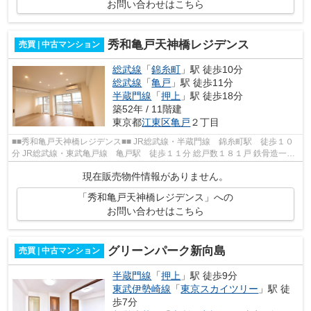
お問い合わせはこちら
秀和亀戸天神橋レジデンス
売買 | 中古マンション
総武線
「
錦糸町
」駅 徒歩10分
総武線
「
亀戸
」駅 徒歩11分
半蔵門線
「
押上
」駅 徒歩18分
築52年 / 11階建
東京都
江東区
亀戸
２丁目
■■秀和亀戸天神橋レジデンス■■ JR総武線・半蔵門線 錦糸町駅 徒歩１０
分 JR総武線・東武亀戸線 亀戸駅 徒歩１１分 総戸数１８１戸 鉄骨造一部
鉄骨鉄筋コンクリート１１階建 昭和...
現在販売物件情報がありません。
「秀和亀戸天神橋レジデンス」への
お問い合わせはこちら
グリーンパーク新向島
売買 | 中古マンション
半蔵門線
「
押上
」駅 徒歩9分
東武伊勢崎線
「
東京スカイツリー
」駅 徒
歩7分