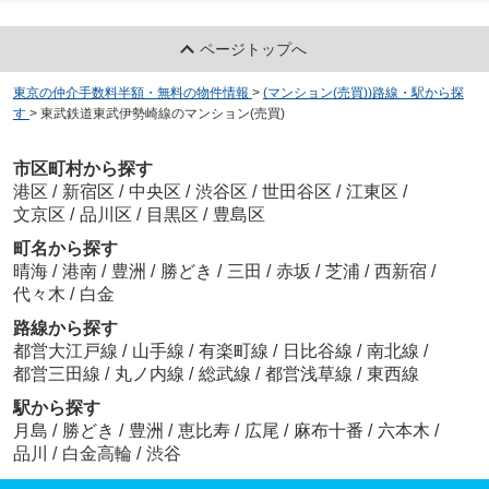
ページトップへ
東京の仲介手数料半額・無料の物件情報
>
(マンション(売買))路線・駅から探
す
>
東武鉄道東武伊勢崎線のマンション(売買)
市区町村から探す
港区
/
新宿区
/
中央区
/
渋谷区
/
世田谷区
/
江東区
/
文京区
/
品川区
/
目黒区
/
豊島区
町名から探す
晴海
/
港南
/
豊洲
/
勝どき
/
三田
/
赤坂
/
芝浦
/
西新宿
/
代々木
/
白金
路線から探す
都営大江戸線
/
山手線
/
有楽町線
/
日比谷線
/
南北線
/
都営三田線
/
丸ノ内線
/
総武線
/
都営浅草線
/
東西線
駅から探す
月島
/
勝どき
/
豊洲
/
恵比寿
/
広尾
/
麻布十番
/
六本木
/
品川
/
白金高輪
/
渋谷