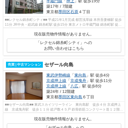
半蔵門線
「
押上
」駅 徒歩19分
築17年 / 7階建
東京都
墨田区
石原
４丁目
■■レクセル錦糸町シティ■■ 平成21年1月完成 都営浅草線 本所吾妻橋駅 徒歩
11分 JR中央・総武線 錦糸町駅 徒歩15分 東京メトロ半蔵門線 錦糸町駅 徒歩
15分 セコムによる24時間セキュ...
現在販売物件情報がありません。
「レクセル錦糸町シティ」への
お問い合わせはこちら
セザール向島
売買 | 中古マンション
東武伊勢崎線
「
東向島
」駅 徒歩4分
京成押上線
「
京成曳舟
」駅 徒歩11分
京成押上線
「
八広
」駅 徒歩8分
築24年 / 12階建
東京都
墨田区
東向島
６丁目
■■セザール向島■■ 東武スカイツリーライン 東向島駅 徒歩４分 京成押上
線 京成曳舟駅 徒歩１１分 総戸数４５戸 鉄骨鉄筋コンクリート造１２階建
平成１４年２月完成 ２路線利用...
現在販売物件情報がありません。
「セザール向島」への