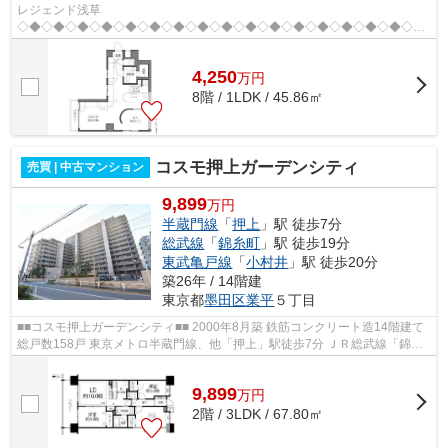
レジェンド浅草
◇◆◇◆◇◆◇◆◇◆◇◆◇◆◇◆◇◆◇◆◇◆◇◆◇◆◇◆◇◆◇◆◇◆
昭和 59 年 12 月築 総戸数 23 戸 鉄骨鉄筋コンクリート・鉄筋コンクリート
地上8 階建 東武伊勢崎線 「浅草」駅 徒歩 18分 ...
4,250
万
円
8階 / 1LDK / 45.86㎡
コスモ押上ガーデンシティ
売買 | 中古マンション
9,899
万円
半蔵門線
「
押上
」駅 徒歩7分
総武線
「
錦糸町
」駅 徒歩19分
東武亀戸線
「
小村井
」駅 徒歩20分
築26年 / 14階建
東京都
墨田区
業平
５丁目
■■コスモ押上ガーデンシティ■■ 2000年8月築 鉄筋コンクリート造14階建て
総戸数158戸 東京メトロ半蔵門線、他「押上」駅徒歩7分 ＪＲ総武線「錦糸
町」駅徒歩19分 オートロック 宅配...
9,899
万
円
2階 / 3LDK / 67.80㎡