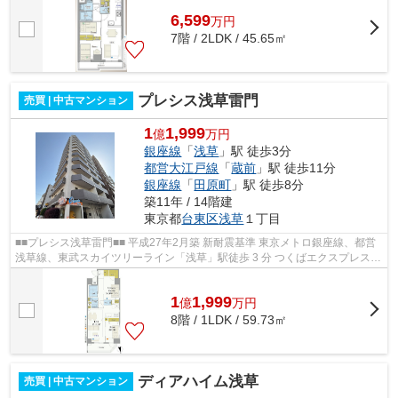
6,599
万
円
7階 / 2LDK / 45.65㎡
プレシス浅草雷門
売買 | 中古マンション
1
1,999
億
万円
銀座線
「
浅草
」駅 徒歩3分
都営大江戸線
「
蔵前
」駅 徒歩11分
銀座線
「
田原町
」駅 徒歩8分
築11年 / 14階建
東京都
台東区
浅草
１丁目
■■プレシス浅草雷門■■ 平成27年2月築 新耐震基準 東京メトロ銀座線、都営
浅草線、東武スカイツリーライン「浅草」駅徒歩 3 分 つくばエクスプレス
「浅草」駅徒歩 5 分 都営大江戸線...
1
1,999
億
万
円
8階 / 1LDK / 59.73㎡
ディアハイム浅草
売買 | 中古マンション