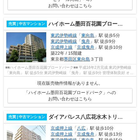
お問い合わせはこちら
ハイホーム墨田百花園ブロードパーク
売買 | 中古マンション
東武伊勢崎線
「
東向島
」駅 徒歩5分
東武伊勢崎線
「
曳舟
」駅 徒歩9分
京成押上線
「
京成曳舟
」駅 徒歩10分
築22年 / 15階建
東京都
墨田区
東向島
３丁目
■■ハイホーム墨田百花園ブロードパーク■■ 平成16年2月完成 東武伊勢崎線
「東向島」 駅 徒歩5分 東武伊勢崎線 「曳舟」 駅 徒歩9分 管理体制良好 オー
トロック 宅配ボックス ペッ...
現在販売物件情報がありません。
「ハイホーム墨田百花園ブロードパーク」への
お問い合わせはこちら
ダイアパレス八広花水木トリニティ
売買 | 中古マンション
京成押上線
「
八広
」駅 徒歩10分
京成押上線
「
京成曳舟
」駅 徒歩13分