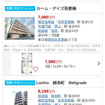
カーム・デイズ吾妻橋
売買 | 中古マンション
7,980
万円
都営浅草線
「
本所吾妻橋
」駅 徒歩1分
半蔵門線
「
押上
」駅 徒歩9分
銀座線
「
浅草
」駅 徒歩10分
築34年 / 7階建
東京都
墨田区
吾妻橋
３丁目
■■カーム・デイズ吾妻橋■■ 平成 4 年（1992 年）5 月築 都営浅草線「本所吾
妻橋」駅徒歩 1 分 都営浅草線・半蔵門線「押上」駅徒歩 9 分 都営浅草線・
銀座線「浅草」駅徒 10 分
7,980
万
円
3階 / 1LDK / 54.72㎡
Lavilio 錦糸町 Bellgrade
売買 | 中古マンション
8,198
万円
総武線
「
錦糸町
」駅 徒歩8分
都営浅草線
「
本所吾妻橋
」駅 徒歩19分
半蔵門線
「
押上
」駅 徒歩20分