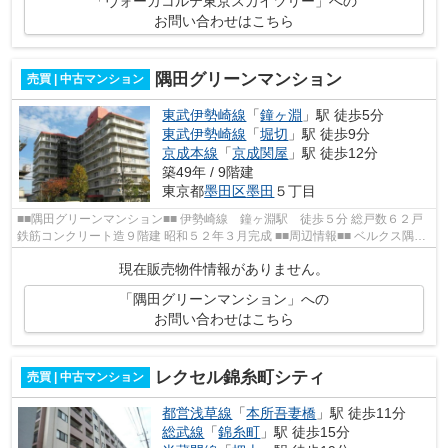
「ヴォーガコルテ東京スカイツリー」への
お問い合わせはこちら
隅田グリーンマンション
売買 | 中古マンション
東武伊勢崎線
「
鐘ヶ淵
」駅 徒歩5分
東武伊勢崎線
「
堀切
」駅 徒歩9分
京成本線
「
京成関屋
」駅 徒歩12分
築49年 / 9階建
東京都
墨田区
墨田
５丁目
■■隅田グリーンマンション■■ 伊勢崎線 鐘ヶ淵駅 徒歩５分 総戸数６２戸
鉄筋コンクリート造９階建 昭和５２年３月完成 ■■周辺情報■■ ベルクス隅田
店 梶原病院 荒川四ツ木橋緑地
現在販売物件情報がありません。
「隅田グリーンマンション」への
お問い合わせはこちら
レクセル錦糸町シティ
売買 | 中古マンション
都営浅草線
「
本所吾妻橋
」駅 徒歩11分
総武線
「
錦糸町
」駅 徒歩15分