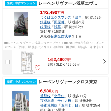
レーベンリヴァーレ浅草エヴァープライド
売買 | 中古マンション
1
2,490
億
万円
つくばエクスプレス
「
浅草
」駅 徒歩2分
銀座線
「
田原町
」駅 徒歩9分
銀座線
「
浅草
」駅 徒歩12分
築14年 / 15階建
東京都
台東区
西浅草
３丁目
■■レーベンリヴァーレ浅草エヴァープライド■■ 2012年6月完成 つくばエク
スプレス「浅草」駅 徒歩 2分 東京ﾒﾄﾛ銀座線「⽥原町」駅徒歩 9分 東京ﾒﾄﾛ⽇
⽐⾕線「⼊⾕」駅徒歩 12分 東京ﾒ...
1
2,490
億
万
円
3階 / 3LDK / 68.05㎡
レーベンリヴァーレクロス東京
売買 | 中古マンション
6,980
万円
常磐線
「
北千住
」駅 徒歩11分
京成本線
「
千住大橋
」駅 徒歩3分
都電荒川線
「
荒川七丁目
」駅 徒歩25分
築18年 / 15階建