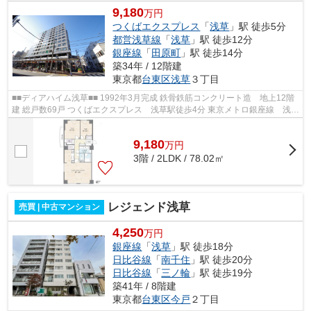
9,180
万円
つくばエクスプレス
「
浅草
」駅 徒歩5分
都営浅草線
「
浅草
」駅 徒歩12分
銀座線
「
田原町
」駅 徒歩14分
築34年 / 12階建
東京都
台東区
浅草
３丁目
■■ディアハイム浅草■■ 1992年3月完成 鉄骨鉄筋コンクリート造 地上12階
建 総戸数69戸 つくばエクスプレス 浅草駅徒歩4分 東京メトロ銀座線 浅草
駅徒歩12分 2023年大規模修繕工事...
9,180
万
円
3階 / 2LDK / 78.02㎡
レジェンド浅草
売買 | 中古マンション
4,250
万円
銀座線
「
浅草
」駅 徒歩18分
日比谷線
「
南千住
」駅 徒歩20分
日比谷線
「
三ノ輪
」駅 徒歩19分
築41年 / 8階建
東京都
台東区
今戸
２丁目