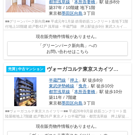
都営浅草線
「
本所吾妻橋
」駅 徒歩8分
築37年 / 10階建 地下1階
東京都
墨田区
向島
３丁目
■■グリーンパーク新向島■■ 平成元年1月築 鉄骨鉄筋コンクリート造地下1階
付地上10階建 総戸数42戸 浅草線・半蔵門線 押上駅徒歩9分 東武スカイツ
リーライン とうきょうスカイツリ...
現在販売物件情報がありません。
「グリーンパーク新向島」への
お問い合わせはこちら
ヴォーガコルテ東京スカイツリー
売買 | 中古マンション
半蔵門線
「
押上
」駅 徒歩8分
東武伊勢崎線
「
曳舟
」駅 徒歩10分
都営浅草線
「
本所吾妻橋
」駅 徒歩10分
築11年 / 7階建
東京都
墨田区
向島
３丁目
■■ヴォーガコルテ東京スカイツリー■■ 平成26年9月築 鉄筋コンクリート造
陸屋根地上7階建 総戸数26戸 東京メトロ半蔵門線・都営浅草線 押上駅徒歩
8分 24時間緊急セキュリティシステ...
現在販売物件情報がありません。