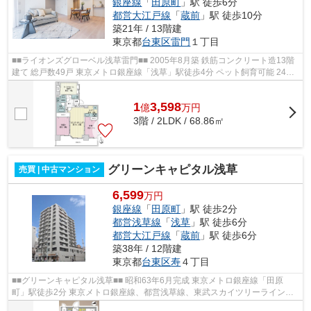
銀座線
「
田原町
」駅 徒歩6分
都営大江戸線
「
蔵前
」駅 徒歩10分
築21年 / 13階建
東京都
台東区
雷門
１丁目
■■ライオンズグローベル浅草雷門■■ 2005年8月築 鉄筋コンクリート造13階
建て 総戸数49戸 東京メトロ銀座線「浅草」駅徒歩4分 ペット飼育可能 24時
間ゴミ出し可能 オートロック 宅配...
1
3,598
億
万
円
3階 / 2LDK / 68.86㎡
グリーンキャピタル浅草
売買 | 中古マンション
6,599
万円
銀座線
「
田原町
」駅 徒歩2分
都営浅草線
「
浅草
」駅 徒歩6分
都営大江戸線
「
蔵前
」駅 徒歩6分
築38年 / 12階建
東京都
台東区
寿
４丁目
■■グリーンキャピタル浅草■■ 昭和63年6月完成 東京メトロ銀座線「田原
町」駅徒歩2分 東京メトロ銀座線、都営浅草線、東武スカイツリーライン
「浅草」駅徒歩6分 都営浅草線、都営大江...