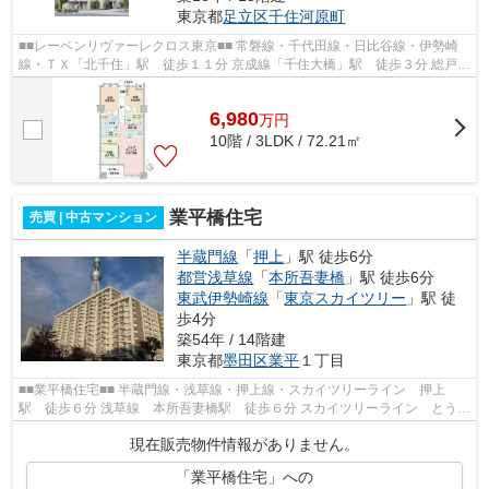
東京都
足立区
千住河原町
■■レーベンリヴァーレクロス東京■■ 常磐線・千代田線・日比谷線・伊勢崎
線・ＴＸ「北千住」駅 徒歩１１分 京成線「千住大橋」駅 徒歩３分 総戸数
５６戸 平成１９年１０月完成 ≪...
6,980
万
円
10階 / 3LDK / 72.21㎡
業平橋住宅
売買 | 中古マンション
半蔵門線
「
押上
」駅 徒歩6分
都営浅草線
「
本所吾妻橋
」駅 徒歩6分
東武伊勢崎線
「
東京スカイツリー
」駅 徒
歩4分
築54年 / 14階建
東京都
墨田区
業平
１丁目
■■業平橋住宅■■ 半蔵門線・浅草線・押上線・スカイツリーライン 押上
駅 徒歩６分 浅草線 本所吾妻橋駅 徒歩６分 スカイツリーライン とうき
ょうスカイツリー駅 徒歩４分 総戸...
現在販売物件情報がありません。
「業平橋住宅」への