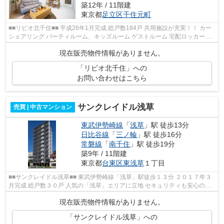
築12年 / 11階建
東京都
足立区
千住元町
■■リビオ北千住■■ 平成26年1月完成 総戸数184戸 共用施設が充実！！ カー
シェアリング パーティルーム、キッズルーム ゲストルーム 宅配ロッカー 駐
車場・駐輪場・バイク置場完備...
現在販売物件情報がありません。
「リビオ北千住」への
お問い合わせはこちら
サンクレイドル浅草
売買 | 中古マンション
東武伊勢崎線
「
浅草
」駅 徒歩13分
日比谷線
「
三ノ輪
」駅 徒歩16分
常磐線
「
南千住
」駅 徒歩19分
築9年 / 11階建
東京都
台東区
東浅草
１丁目
■■サンクレイドル浅草■■ 東武伊勢崎線「浅草」駅徒歩１３分 ２０１７年３
月完成 総戸数３０戸 人気の「浅草」エリアに立地 セキュリティも安心のオ
ートロック完備 上野・押上・...
現在販売物件情報がありません。
「サンクレイドル浅草」への