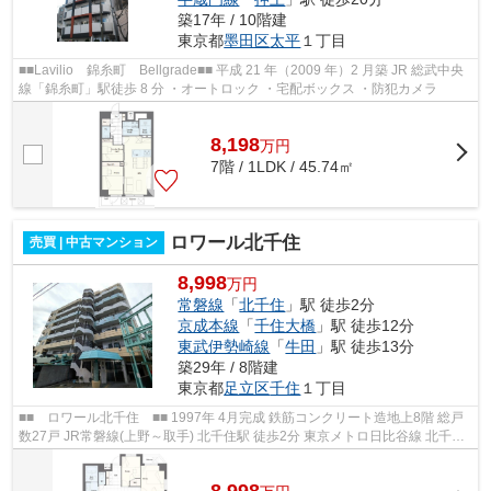
築17年 / 10階建
東京都
墨田区
太平
１丁目
■■Lavilio 錦糸町 Bellgrade■■ 平成 21 年（2009 年）2 月築 JR 総武中央
線「錦糸町」駅徒歩 8 分 ・オートロック ・宅配ボックス ・防犯カメラ
8,198
万
円
7階 / 1LDK / 45.74㎡
ロワール北千住
売買 | 中古マンション
8,998
万円
常磐線
「
北千住
」駅 徒歩2分
京成本線
「
千住大橋
」駅 徒歩12分
東武伊勢崎線
「
牛田
」駅 徒歩13分
築29年 / 8階建
東京都
足立区
千住
１丁目
■■ ロワール北千住 ■■ 1997年 4月完成 鉄筋コンクリート造地上8階 総戸
数27戸 JR常磐線(上野～取手) 北千住駅 徒歩2分 東京メトロ日比谷線 北千住
駅 徒歩2分 東京メトロ千代田線 ...