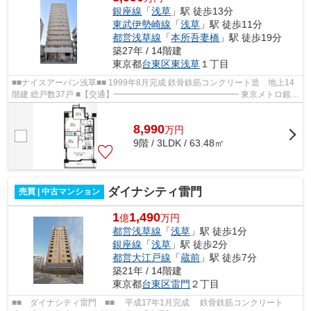
銀座線
「
浅草
」駅 徒歩13分
東武伊勢崎線
「
浅草
」駅 徒歩11分
都営浅草線
「
本所吾妻橋
」駅 徒歩19分
築27年 / 14階建
東京都
台東区
東浅草
１丁目
■■ナイスアーバン浅草■■ 1999年8月完成 鉄骨鉄筋コンクリート造 地上14
階建 総戸数37戸 ■【交通】━━━━━━━━━━━━━━━ 東京メトロ銀座
線「浅草」徒歩13分 東武伊勢崎線「浅草」駅徒歩1...
8,990
万
円
9階 / 3LDK / 63.48㎡
ダイナシティ雷門
売買 | 中古マンション
1
1,490
億
万円
都営浅草線
「
浅草
」駅 徒歩1分
銀座線
「
浅草
」駅 徒歩2分
都営大江戸線
「
蔵前
」駅 徒歩7分
築21年 / 14階建
東京都
台東区
雷門
２丁目
■■ ダイナシティ雷門 ■■ 平成17年1月完成 鉄骨鉄筋コンクリート