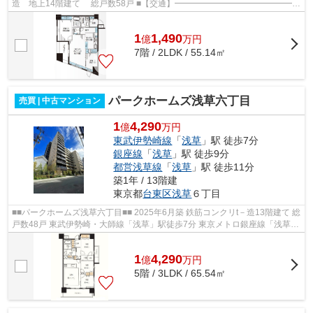
造 地上14階建て 総戸数58戸 ■【交通】━━━━━━━━━━━━━━━
都営浅草線【浅草】駅より徒歩1分 東京メトロ...
1
1,490
億
万
円
7階 / 2LDK / 55.14㎡
パークホームズ浅草六丁目
売買 | 中古マンション
1
4,290
億
万円
東武伊勢崎線
「
浅草
」駅 徒歩7分
銀座線
「
浅草
」駅 徒歩9分
都営浅草線
「
浅草
」駅 徒歩11分
築1年 / 13階建
東京都
台東区
浅草
６丁目
■■パークホームズ浅草六丁目■■ 2025年6月築 鉄筋コンクリt－造13階建て 総
戸数48戸 東武伊勢崎・大師線「浅草」駅徒歩7分 東京メトロ銀座線「浅草」
駅徒歩9分 都営浅草線「浅草」駅...
1
4,290
億
万
円
5階 / 3LDK / 65.54㎡