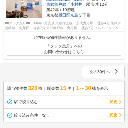
東武亀戸線
「
小村井
」駅 徒歩12分
築42年 / 10階建
東京都
墨田区
京島
３丁目
■■タック曳舟■■ 1984年1月完成 京成押上線 京成曳舟駅 徒歩4分 東武伊
勢崎線 曳舟駅 徒歩7分 東武亀戸線 曳舟駅 徒歩7分 エレベーター＆オ
ートロック完備 2018年12月...
現在販売物件情報がありません。
「タック曳舟」への
お問い合わせはこちら
次の30件へ
328
15
1～30
該当物件数
棟
販売数
件
棟を表示
駅で絞り込む
変更
変更
絞り込み条件：
なし