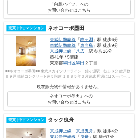
「向島ハイツ」への
お問い合わせはこちら
ネオコーポ墨田
売買 | 中古マンション
東武伊勢崎線
「
鐘ヶ淵
」駅 徒歩6分
東武伊勢崎線
「
東向島
」駅 徒歩9分
京成押上線
「
八広
」駅 徒歩16分
築41年 / 5階建
東京都
墨田区
墨田
２丁目
■■ネオコーポ墨田■■ 東武スカイツリーライン 鐘ヶ淵駅 徒歩６分 総戸数
９９戸 鉄筋コンクリート造５階建 １９８５年３月完成 周辺にはスーパーや
100円ショップ、区役所の出張所な...
現在販売物件情報がありません。
「ネオコーポ墨田」への
お問い合わせはこちら
タック曳舟
売買 | 中古マンション
京成押上線
「
京成曳舟
」駅 徒歩4分
東武伊勢崎線
「
曳舟
」駅 徒歩7分