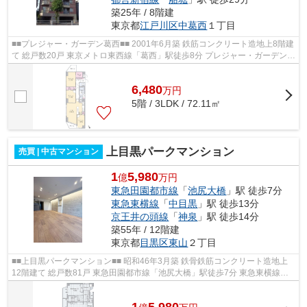
築25年 / 8階建
東京都
江戸川区
中葛西
１丁目
■■プレジャー・ガーデン葛西■■ 2001年6月築 鉄筋コンクリート造地上8階建
て 総戸数20戸 東京メトロ東西線「葛西」駅徒歩8分 プレジャー・ガーデン葛
西は、東京メトロ東西線「葛西」...
6,480
万
円
5階 / 3LDK / 72.11㎡
上目黒パークマンション
売買 | 中古マンション
1
5,980
億
万円
東急田園都市線
「
池尻大橋
」駅 徒歩7分
東急東横線
「
中目黒
」駅 徒歩13分
京王井の頭線
「
神泉
」駅 徒歩14分
築55年 / 12階建
東京都
目黒区
東山
２丁目
■■上目黒パークマンション■■ 昭和46年3月築 鉄骨鉄筋コンクリート造地上
12階建て 総戸数81戸 東急田園都市線「池尻大橋」駅徒歩7分 東急東横線
「中目黒」駅徒歩13分 オートロック ...