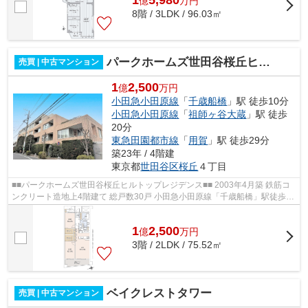
1
5,980
億
万
円
8階 / 3LDK / 96.03㎡
パークホームズ世田谷桜丘ヒルトップレジデンス
売買 | 中古マンション
1
2,500
億
万円
小田急小田原線
「
千歳船橋
」駅 徒歩10分
小田急小田原線
「
祖師ヶ谷大蔵
」駅 徒歩
20分
東急田園都市線
「
用賀
」駅 徒歩29分
築23年 / 4階建
東京都
世田谷区
桜丘
４丁目
■■パークホームズ世田谷桜丘ヒルトップレジデンス■■ 2003年4月築 鉄筋コ
ンクリート造地上4階建て 総戸数30戸 小田急小田原線「千歳船橋」駅徒歩10
分 オートロック 宅配ボックス ペ...
1
2,500
億
万
円
3階 / 2LDK / 75.52㎡
ベイクレストタワー
売買 | 中古マンション