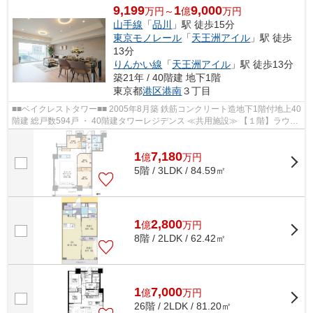
9,199
1
9,000
万円～
億
万円
山手線
「
品川
」駅 徒歩15分
東京モノレール
「
天王洲アイル
」駅 徒歩
13分
りんかい線
「
天王洲アイル
」駅 徒歩13分
築21年 / 40階建 地下1階
東京都
港区
港南
３丁目
■■ベイクレストタワー■■ 2005年8月築 鉄筋コンクリート造地下1階付地上40
階建 総戸数594戸 ・ 40階建タワーレジデンス ≪共用施設≫ 【１階】ラウン
ジ／ベイブリーズガーデン 【２階】...
1
7,180
億
万
円
5階 / 3LDK / 84.59㎡
1
2,800
億
万
円
8階 / 2LDK / 62.42㎡
1
7,000
億
万
円
26階 / 2LDK / 81.20㎡