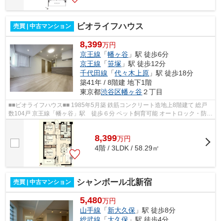
ビオライフハウス
売買 | 中古マンション
8,399
万円
京王線
「
幡ヶ谷
」駅 徒歩6分
京王線
「
笹塚
」駅 徒歩12分
千代田線
「
代々木上原
」駅 徒歩18分
築41年 / 8階建 地下1階
東京都
渋谷区
幡ヶ谷
２丁目
■■ビオライフハウス■■ 1985年5月築 鉄筋コンクリート造地上8階建て 総戸
数104戸 京王線「幡ヶ谷」駅 徒歩６分 ペット飼育可能 オートロック・防犯
カメラ完備
8,399
万
円
4階 / 3LDK / 58.29㎡
シャンボール北新宿
売買 | 中古マンション
5,480
万円
山手線
「
新大久保
」駅 徒歩8分
総武線
「
大久保
」駅 徒歩4分