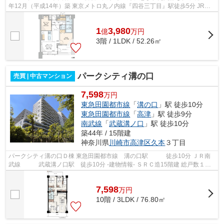
年12月（平成14年）築 東京メトロ丸ノ内線『四谷三丁目』駅徒歩5分 JR総
武中央線『信濃町』駅徒歩10分 都...
1
3,980
億
万
円
3階 / 1LDK / 52.26㎡
パークシティ溝の口
売買 | 中古マンション
7,598
万円
東急田園都市線
「
溝の口
」駅 徒歩10分
東急田園都市線
「
高津
」駅 徒歩9分
南武線
「
武蔵溝ノ口
」駅 徒歩10分
築44年 / 15階建
神奈川県
川崎市高津区
久本
３丁目
パークシティ溝の口Ｄ棟 東急田園都市線 溝の口駅 徒歩10分 ＪＲ南
武線 武蔵溝ノ口駅 徒歩10分 -建物情報- ＳＲＣ造15階建 総戸数１１
０３戸 昭和57年3月完成 -周辺情...
7,598
万
円
10階 / 3LDK / 76.80㎡