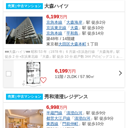
大森ハイツ
売買 | 中古マンション
6,199
万円
京急本線
「
大森海岸
」駅 徒歩2分
京浜東北線
「
大森
」駅 徒歩10分
京急本線
「
平和島
」駅 徒歩14分
築48年 / 14階建
東京都
大田区
大森本町
１丁目
■■大森ハイツ■■ 昭和 53 年（1978 年）6 月築 ▪京浜急行線 『大森海岸』駅
徒歩 2 分 ▪京浜東北線 『大森』駅 徒歩 10 分 総戸数 344 戸のビッグコミュニ
ティ 2023 年 7 月 給排水...
6,199
万
円
11階 / 2LDK / 57.90㎡
秀和清澄レジデンス
売買 | 中古マンション
6,998
万円
半蔵門線
「
清澄白河
」駅 徒歩9分
都営大江戸線
「
清澄白河
」駅 徒歩9分
東西線
「
門前仲町
」駅 徒歩10分