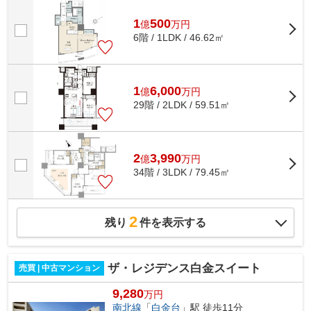
戸線「西新宿五丁目駅」駅徒歩8分 丸...
1
500
億
万
円
6階 / 1LDK / 46.62㎡
1
6,000
億
万
円
29階 / 2LDK / 59.51㎡
2
3,990
億
万
円
34階 / 3LDK / 79.45㎡
2
残り
件を表示する
ザ・レジデンス白金スイート
売買 | 中古マンション
9,280
万円
南北線
「
白金台
」駅 徒歩11分