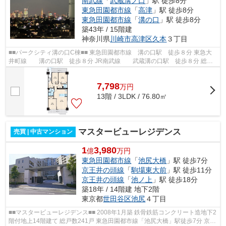
南武線
「
武蔵溝ノ口
」駅 徒歩8分
東急田園都市線
「
高津
」駅 徒歩8分
東急田園都市線
「
溝の口
」駅 徒歩8分
築43年 / 15階建
神奈川県
川崎市高津区
久本
３丁目
■■パークシティ溝の口C棟■■ 東急田園都市線 溝の口駅 徒歩８分 東急大
井町線 溝の口駅 徒歩８分 JR南武線 武蔵溝の口駅 徒歩８分 総戸
数２０５戸 鉄骨鉄筋コンクリート造...
7,798
万
円
13階 / 3LDK / 76.80㎡
マスタービューレジデンス
売買 | 中古マンション
1
3,980
億
万円
東急田園都市線
「
池尻大橋
」駅 徒歩7分
京王井の頭線
「
駒場東大前
」駅 徒歩11分
京王井の頭線
「
池ノ上
」駅 徒歩18分
築18年 / 14階建 地下2階
東京都
世田谷区
池尻
４丁目
■■マスタービューレジデンス■■ 2008年1月築 鉄骨鉄筋コンクリート造地下2
階付地上14階建て 総戸数241戸 東急田園都市線「池尻大橋」駅徒歩7分 京王