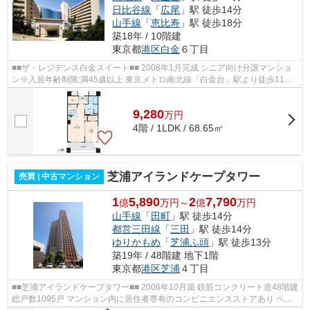
日比谷線
「
広尾
」駅 徒歩14分
山手線
「
恵比寿
」駅 徒歩18分
築18年 / 10階建
東京都
港区
白金
６丁目
■■ザ・レジデンス白金スイート■■ 2008年1月完成 シニア向け分譲マンショ
ン※入居年齢制限:満45歲以上 東京メトロ南北線「白金台」駅より徒歩11分
安心24時間管理 スタッフ・看護師...
9,280
万
円
4階 / 1LDK / 68.65㎡
芝浦アイランドケープタワー
売買 | 中古マンション
1
5,890
2
7,790
億
万円～
億
万円
山手線
「
田町
」駅 徒歩14分
都営三田線
「
三田
」駅 徒歩14分
ゆりかもめ
「
芝浦ふ頭
」駅 徒歩13分
築19年 / 48階建 地下1階
東京都
港区
芝浦
４丁目
■■芝浦アイランドケープタワー■■ 2006年10月築 鉄筋コンクリート造48階建
総戸数1095戸 マンション内に居住者専有のコンビニエンスストアあり ペッ