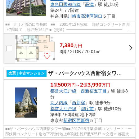
東急田園都市線
「
高津
」駅 徒歩8分
築24年 / 7階建
神奈川県
川崎市高津区
溝口
５丁目
■■ クリオ溝の口壱番館 ■■ 2001年12月完成 鉄筋コンクリート造 地
上7階建て 総戸数164戸 ■【交通】━━━━━━━━━━━━━━━ 東
急田園都市線【溝の口】駅より徒歩12分 東急田園...
7,380
万
円
3階 / 2LDK / 70.01㎡
ザ・パークハウス西新宿タワー60
売買 | 中古マンション
1
500
2
3,990
億
万円～
億
万円
都営大江戸線
「
西新宿五丁目
」駅 徒歩8
分
丸ノ内線
「
西新宿
」駅 徒歩9分
都営大江戸線
「
都庁前
」駅 徒歩10分
築9年 / 60階建 地下2階
東京都
新宿区
西新宿
５丁目
■■ザ・パークハウス西新宿タワー60■■ 2017年8月築 鉄筋コンクリート・一
部鉄骨コンクリート造地下2階付地上60階建 総戸数935戸 ≪交通≫ 都営大江