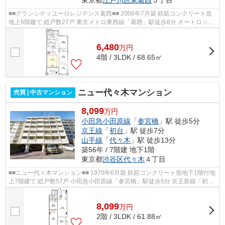
東京都
江戸川区
東葛西
５丁目
■■グランシティユーロレジデンス葛西■■ 2006年7月築 鉄筋コンクリート造
地上6階建て 総戸数27戸 東京メトロ東西線「葛西」駅徒歩8分 オートロック
宅配ボックス ペット飼育可能
6,480
万
円
4階 / 3LDK / 68.65㎡
ニュー代々木マンション
売買 | 中古マンション
8,099
万円
小田急小田原線
「
参宮橋
」駅 徒歩5分
京王線
「
初台
」駅 徒歩7分
山手線
「
代々木
」駅 徒歩13分
築56年 / 7階建 地下1階
東京都
渋谷区
代々木
４丁目
■■ニュー代々木マンション■■ 1970年6月築 鉄筋コンクリート造地下1階付地
上7階建て 総戸数57戸 小田急小田原線「参宮橋」駅徒歩5分 京王新線「初
台」駅徒歩7分 山手線・総武線・中央...
8,099
万
円
2階 / 3LDK / 61.88㎡