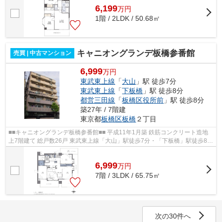
6,199
万
円
1階 / 2LDK / 50.68㎡
キャニオングランデ板橋参番館
売買 | 中古マンション
6,999
万円
東武東上線
「
大山
」駅 徒歩7分
東武東上線
「
下板橋
」駅 徒歩8分
都営三田線
「
板橋区役所前
」駅 徒歩8分
築27年 / 7階建
東京都
板橋区
板橋
２丁目
■■キャニオングランデ板橋参番館■■ 平成11年1月築 鉄筋コンクリート造地
上7階建て 総戸数26戸 東武東上線「大山」駅徒歩7分・「下板橋」駅徒歩8分
都営三田線「板橋区役所前」駅徒歩...
6,999
万
円
7階 / 3LDK / 65.75㎡
次の30件へ