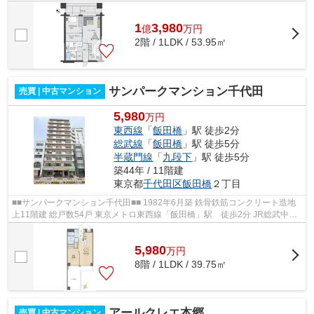
井の頭線「駒場東大前」駅徒歩11分...
1
3,980
億
万
円
2階 / 1LDK / 53.95㎡
サンパークマンション千代田
売買 | 中古マンション
5,980
万円
東西線
「
飯田橋
」駅 徒歩2分
総武線
「
飯田橋
」駅 徒歩5分
半蔵門線
「
九段下
」駅 徒歩5分
築44年 / 11階建
東京都
千代田区
飯田橋
２丁目
■■サンパークマンション千代田■■ 1982年6月築 鉄骨鉄筋コンクリート造地
上11階建 総戸数54戸 東京メトロ東西線「飯田橋」駅 徒歩2分 JR総武中央
線「飯田橋」駅 徒歩5分 2023年2月...
5,980
万
円
8階 / 1LDK / 39.75㎡
アールクレエ本郷
売買 | 中古マンション