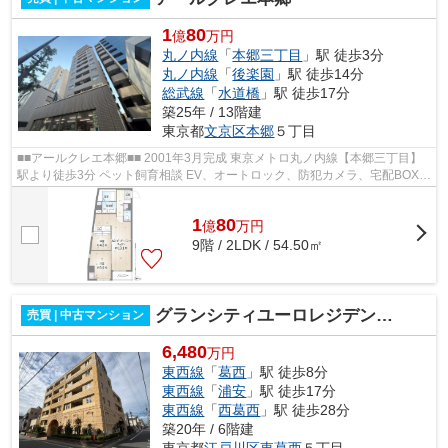
1
80
億
万円
丸ノ内線
「
本郷三丁目
」駅 徒歩3分
丸ノ内線
「
後楽園
」駅 徒歩14分
総武線
「
水道橋
」駅 徒歩17分
築25年 / 13階建
東京都
文京区
本郷
５丁目
■■アールクレエ本郷■■ 2001年3月完成 東京メトロ丸ノ内線【本郷三丁目】
駅より徒歩3分 ペット飼育相談 EV、オートロック、防犯カメラ、宅配BOX
修繕履歴 ■2025年 宅配ボックス更新...
1
80
億
万
円
9階 / 2LDK / 54.50㎡
グランシティユーロレジデンス葛西
売買 | 中古マンション
6,480
万円
東西線
「
葛西
」駅 徒歩8分
東西線
「
浦安
」駅 徒歩17分
東西線
「
西葛西
」駅 徒歩28分
築20年 / 6階建