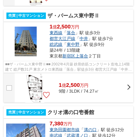
ザ・パームス東中野Ⅱ
売買 | 中古マンション
1
2,500
億
万円
東西線
「
落合
」駅 徒歩3分
都営大江戸線
「
中井
」駅 徒歩7分
総武線
「
東中野
」駅 徒歩9分
築24年 / 13階建
東京都
新宿区
上落合
２丁目
■■ザ・パームス東中野Ⅱ■■ 2002年4月築 鉄骨鉄筋コンクリート造地上14階
建て 総戸数31戸 東京メトロ東西線「落合」駅徒歩3分 都営大江戸線「中井」
駅徒歩7分 JR総武線「東中野」駅徒...
1
2,500
億
万
円
9階 / 3LDK / 74.27㎡
クリオ溝の口壱番館
売買 | 中古マンション
7,380
万円
東急田園都市線
「
溝の口
」駅 徒歩12分
南武線
「
武蔵溝ノ口
」駅 徒歩12分