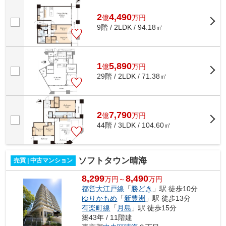
ト飼育可能 レンタサイクルあり 各...
2
4,490
億
万
円
9階 / 2LDK / 94.18㎡
1
5,890
億
万
円
29階 / 2LDK / 71.38㎡
2
7,790
億
万
円
44階 / 3LDK / 104.60㎡
ソフトタウン晴海
売買 | 中古マンション
8,299
8,490
万円～
万円
都営大江戸線
「
勝どき
」駅 徒歩10分
ゆりかもめ
「
新豊洲
」駅 徒歩13分
有楽町線
「
月島
」駅 徒歩15分
築43年 / 11階建