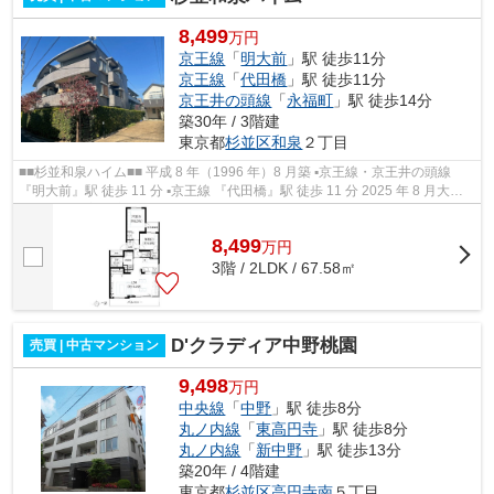
8,499
万円
京王線
「
明大前
」駅 徒歩11分
京王線
「
代田橋
」駅 徒歩11分
京王井の頭線
「
永福町
」駅 徒歩14分
築30年 / 3階建
東京都
杉並区
和泉
２丁目
■■杉並和泉ハイム■■ 平成 8 年（1996 年）8 月築 ▪京王線・京王井の頭線
『明大前』駅 徒歩 11 分 ▪京王線 『代田橋』駅 徒歩 11 分 2025 年 8 月大規
模修繕工事実施済 オートロッ...
8,499
万
円
3階 / 2LDK / 67.58㎡
D'クラディア中野桃園
売買 | 中古マンション
9,498
万円
中央線
「
中野
」駅 徒歩8分
丸ノ内線
「
東高円寺
」駅 徒歩8分
丸ノ内線
「
新中野
」駅 徒歩13分
築20年 / 4階建
東京都
杉並区
高円寺南
５丁目