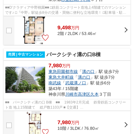
■■D'クラディア中野桃園■■ □鉄筋コンクリート造地上4階建てのマンション
です♪ □『中野』駅徒歩8分の交通・買物に便利な立地環境！ □駐車場・駐輪
場・バイク置場完備(*^_^*) □...
9,498
万
円
2階 / 2LDK / 53.46㎡
パークシティ溝の口B棟
売買 | 中古マンション
7,980
万円
東急田園都市線
「
溝の口
」駅 徒歩7分
東急大井町線
「
溝の口
」駅 徒歩7分
南武線
「
武蔵溝ノ口
」駅 徒歩6分
築43年 / 15階建
神奈川県
川崎市高津区
久本
３丁目
■■ パークシティ溝の口 B棟 ■■ 1983年2月完成 鉄骨鉄筋コンクリー
ト造 地上15階建て 総戸数1103戸 ■【交通】
━━━━━━━━━━━━━━━ 東急田園都市線・東急大井町線【溝の
口】駅...
7,980
万
円
10階 / 3LDK / 76.80㎡