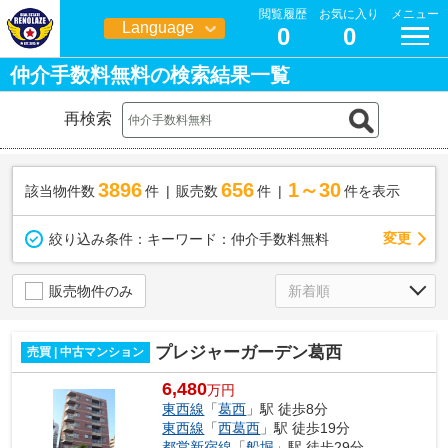
閲覧履歴
お気に入り
メニュー
Language
0
0
日本語
仲介手数料無料の検索結果一覧
再検索
3896
656
1～30
該当物件数
件
販売数
件
件を表示
変更
絞り込み条件：
キーワード：仲介手数料無料
販売物件のみ
プレジャーガーデン葛西
売買 | 中古マンション
6,480
万円
東西線
「
葛西
」駅 徒歩8分
東西線
「
西葛西
」駅 徒歩19分
都営新宿線
「
船堀
」駅 徒歩29分