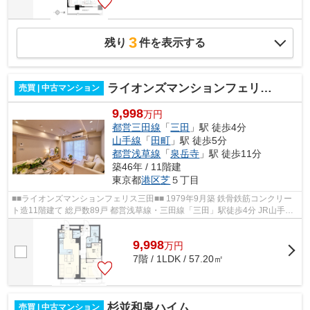
3
残り
件を表示する
ライオンズマンションフェリス三田
売買 | 中古マンション
9,998
万円
都営三田線
「
三田
」駅 徒歩4分
山手線
「
田町
」駅 徒歩5分
都営浅草線
「
泉岳寺
」駅 徒歩11分
築46年 / 11階建
東京都
港区
芝
５丁目
■■ライオンズマンションフェリス三田■■ 1979年9月築 鉄骨鉄筋コンクリー
ト造11階建て 総戸数89戸 都営浅草線・三田線「三田」駅徒歩4分 JR山手
線・京浜東北線「田町」駅徒歩5分 複...
9,998
万
円
7階 / 1LDK / 57.20㎡
杉並和泉ハイム
売買 | 中古マンション