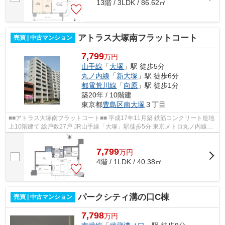
13階 / 3LDK / 86.62㎡
アトラス大塚南フラットコート
売買 | 中古マンション
7,799
万円
山手線
「
大塚
」駅 徒歩5分
丸ノ内線
「
新大塚
」駅 徒歩6分
都電荒川線
「
向原
」駅 徒歩1分
築20年 / 10階建
東京都
豊島区
南大塚
３丁目
■■アトラス大塚南フラットコート■■ 平成17年11月築 鉄筋コンクリート造地
上10階建て 総戸数27戸 JR山手線「大塚」駅徒歩5分 東京メトロ丸ノ内線
「新大塚」駅徒歩6分 都電荒川線「向...
7,799
万
円
4階 / 1LDK / 40.38㎡
パークシティ溝の口C棟
売買 | 中古マンション
7,798
万円