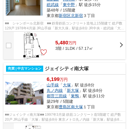
総武線
「
東中野
」駅 徒歩15分
築48年 / 15階建
東京都
新宿区
北新宿
３丁目
■■ シャンボール北新宿 ■■ 鉄骨鉄筋コンクリート造地上15階建て 総戸数
129戸 1978年4月築 JR山手線「新大久保」駅徒歩8分 JR中央・総武線「大久
保」駅徒歩4分 新宿駅・歌舞伎町徒...
5,480
万
円
3階 / 1LDK / 57.17㎡
ジェイシティ南大塚
売買 | 中古マンション
6,199
万円
山手線
「
大塚
」駅 徒歩8分
丸ノ内線
「
新大塚
」駅 徒歩8分
都営三田線
「
巣鴨
」駅 徒歩11分
築29年 / 5階建
東京都
豊島区
南大塚
１丁目
■■ジェイシティ南大塚■■ 1997年3月築 鉄筋コンクリート造5階建て 総戸数
20戸 JR山手線「大塚」駅徒歩8分 東京メトロ丸ノ内線「新大塚」駅徒歩8分
JR山手線・都営三田線「巣鴨」駅徒...