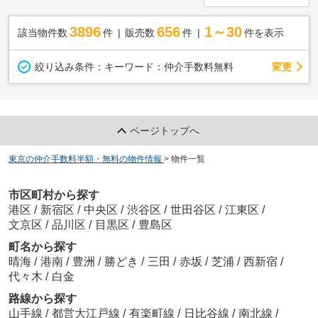
3896
656
1～30
該当物件数
件
販売数
件
件を表示
変更
絞り込み条件：
キーワード：仲介手数料無料
ページトップへ
東京の仲介手数料半額・無料の物件情報
>
物件一覧
市区町村から探す
港区
/
新宿区
/
中央区
/
渋谷区
/
世田谷区
/
江東区
/
文京区
/
品川区
/
目黒区
/
豊島区
町名から探す
晴海
/
港南
/
豊洲
/
勝どき
/
三田
/
赤坂
/
芝浦
/
西新宿
/
代々木
/
白金
路線から探す
山手線
/
都営大江戸線
/
有楽町線
/
日比谷線
/
南北線
/