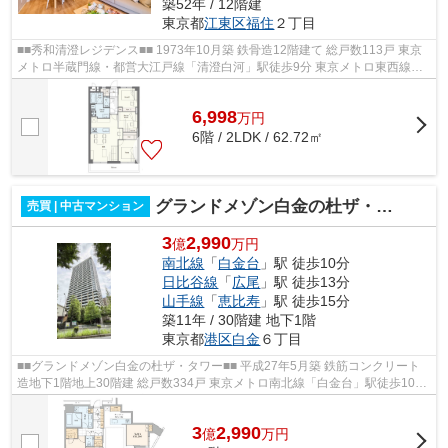
築52年 / 12階建
東京都
江東区
福住
２丁目
■■秀和清澄レジデンス■■ 1973年10月築 鉄骨造12階建て 総戸数113戸 東京
メトロ半蔵門線・都営大江戸線「清澄白河」駅徒歩9分 東京メトロ東西線
「門前仲町」駅徒歩10分 【周辺環境】...
6,998
万
円
6階 / 2LDK / 62.72㎡
グランドメゾン白金の杜ザ・タワー
売買 | 中古マンション
3
2,990
億
万円
南北線
「
白金台
」駅 徒歩10分
日比谷線
「
広尾
」駅 徒歩13分
山手線
「
恵比寿
」駅 徒歩15分
築11年 / 30階建 地下1階
東京都
港区
白金
６丁目
■■グランドメゾン白金の杜ザ・タワー■■ 平成27年5月築 鉄筋コンクリート
造地下1階地上30階建 総戸数334戸 東京メトロ南北線「白金台」駅徒歩10分
東京メトロ日比谷線「広尾」駅徒歩1...
3
2,990
億
万
円