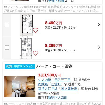
東京都
中央区
晴海
２丁目
■■ソフトタウン晴海■■ 1983年8月築 鉄骨鉄筋コンクリート造地上11階建 総
戸数234戸 都営大江戸線「勝どき」駅徒歩10分 オートロック ペット飼育可
能 防犯カメラ 自転車置き場(要確...
8,490
万
円
3階 / 2LDK / 54.88㎡
8,299
万
円
8階 / 3LDK / 54.88㎡
パーク・コート四谷
売買 | 中古マンション
1
3,980
億
万円
丸ノ内線
「
四谷三丁目
」駅 徒歩5分
総武線
「
信濃町
」駅 徒歩10分
都営大江戸線
「
国立競技場
」駅 徒歩13分
築23年 / 5階建
東京都
新宿区
大京町
■■パーク・コート四谷■■ ー新宿区大京町ー 緑に恵まれた閑静な住環境 2002