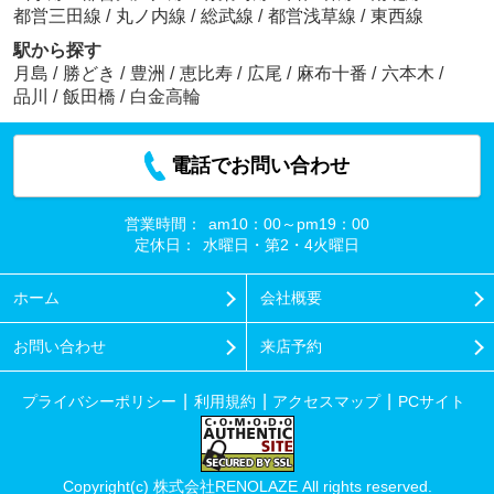
都営三田線
/
丸ノ内線
/
総武線
/
都営浅草線
/
東西線
駅から探す
月島
/
勝どき
/
豊洲
/
恵比寿
/
広尾
/
麻布十番
/
六本木
/
品川
/
飯田橋
/
白金高輪
電話でお問い合わせ
営業時間：
am10：00～pm19：00
定休日：
水曜日・第2・4火曜日
ホーム
会社概要
お問い合わせ
来店予約
プライバシーポリシー
利用規約
アクセスマップ
PCサイト
Copyright(c) 株式会社RENOLAZE All rights reserved.