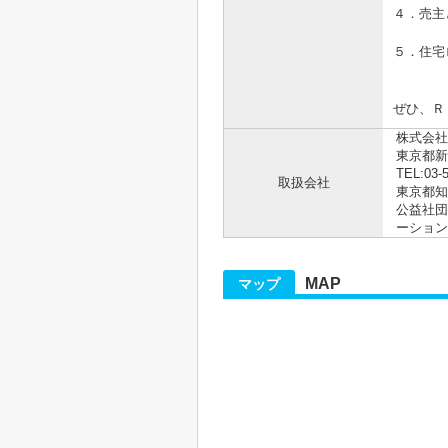
４．売主
５．住宅
ぜひ、Ｒ
株式会社R
東京都新
TEL:03-
取扱会社
東京都知事
公益社団
ーション
MAP
マップ