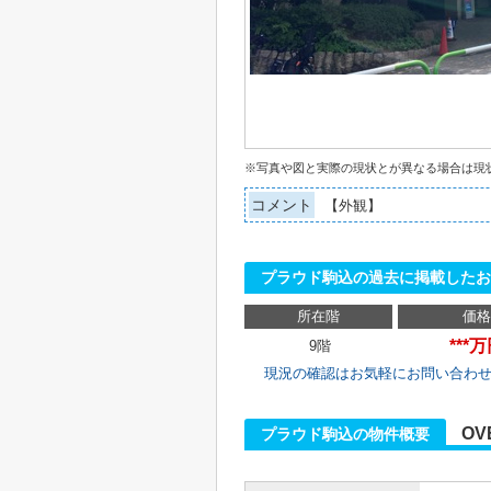
※写真や図と実際の現状とが異なる場合は現
コメント
【外観】
プラウド駒込の過去に掲載したお
所在階
価格
***
9階
現況の確認はお気軽にお問い合わ
OV
プラウド駒込の物件概要