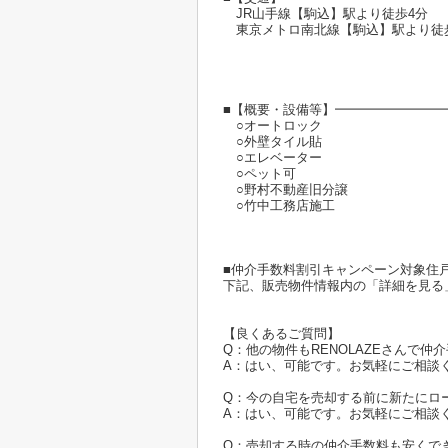
JR山手線【駒込】駅より徒歩4分
東京メトロ南北線【駒込】駅より徒
■【概要・設備等】━━━━━━━━
○オートロック
○外壁タイル貼
○エレベーター
○ペット可
○野村不動産旧分譲
○竹中工務店施工
■仲介手数料割引キャンペーン対象住
下記、販売物件情報内の「詳細を見る
【良くあるご質問】
Q：他の物件もRENOLAZEさんで
A：はい、可能です。お気軽にご相談
Q：今の自宅を売却する前に新たにロ
A：はい、可能です。お気軽にご相談
Q：売却する時の仲介手数料も安くで