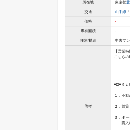
所在地
東京都
豊
交通
山手線
「
価格
-
専有面積
-
種別/構造
中古マン
【営業時間1
こちらの
■□■Ｒ
１．不動
備考
２．賃貸
３．ポー
購入出