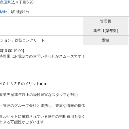
島区
駒込
４丁目3-20
駒込
」駅 徒歩4分
管理費
築年月(築年数)
ション / 鉄筋コンクリート
階建
0:00-19:00】
時間帯はお電話でのお問い合わせがスムーズです！
ＥＮＯＬＡＺＥのメリット■□■
産業界歴10年以上の経験豊富なスタッフが対応
・管理のグループ会社と連携し、豊富な情報の提供
タルサイトに掲載されている物件の初期費用を安く
来る可能性がございます