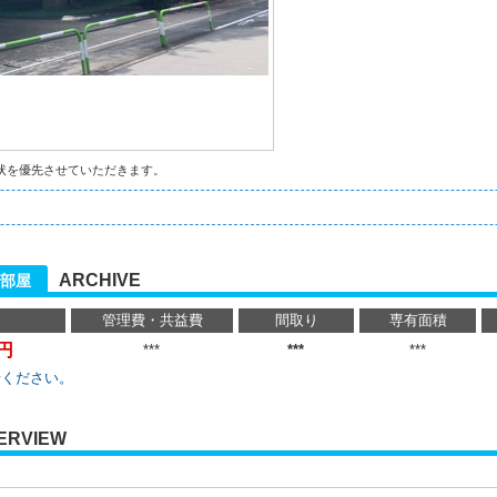
状を優先させていただきます。
ARCHIVE
部屋
管理費・共益費
間取り
専有面積
万円
***
***
***
せください。
ERVIEW