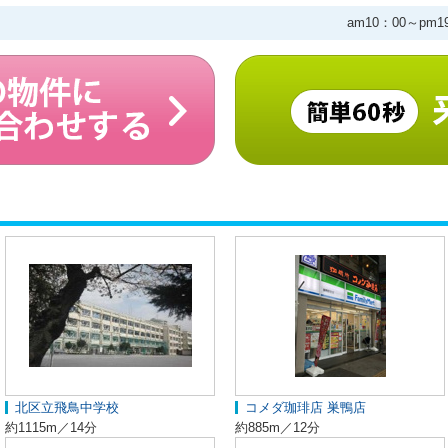
am10：00～pm
北区立飛鳥中学校
コメダ珈琲店 巣鴨店
約1115m／14分
約885m／12分