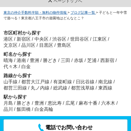
ページトップへ
東京の仲介手数料半額・無料の物件情報
>
ブログ記事一覧
>
子どもと一年中雪
で遊べる！東京都八王子市の遊園地はどんなとこ？
市区町村から探す
港区
/
新宿区
/
中央区
/
渋谷区
/
世田谷区
/
江東区
/
文京区
/
品川区
/
目黒区
/
豊島区
町名から探す
晴海
/
港南
/
豊洲
/
勝どき
/
三田
/
赤坂
/
芝浦
/
西新宿
/
代々木
/
白金
路線から探す
山手線
/
都営大江戸線
/
有楽町線
/
日比谷線
/
南北線
/
都営三田線
/
丸ノ内線
/
総武線
/
都営浅草線
/
東西線
駅から探す
月島
/
勝どき
/
豊洲
/
恵比寿
/
広尾
/
麻布十番
/
六本木
/
品川
/
飯田橋
/
白金高輪
電話でお問い合わせ