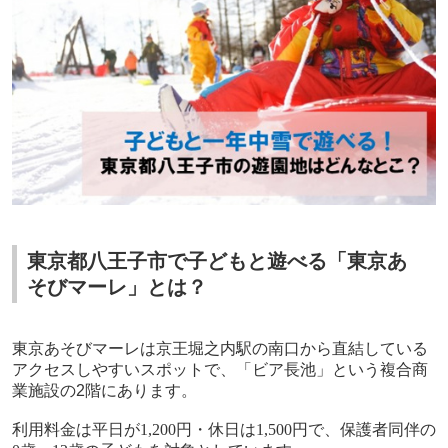
東京都八王子市で子どもと遊べる「東京あ
そびマーレ」とは？
東京あそびマーレ
は京王堀之内駅の南口から直結している
アクセスしやすいスポットで、「ビア長池」という複合商
業施設の
2
階にあります。
利用料金は平日が
1,200
円・休日は
1,500
円で、保護者同伴の