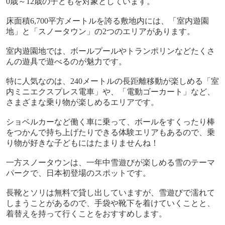
0
歳～
12
歳の子どもを対象としています。
床面積
6,700
平方メートルを誇る敷地内には、「室内遊園
地」と「スノータウン」の
2
つのエリアがあります。
室内遊園地では、ボールプールやトランポリンなどたくさ
んの遊具で遊べるのが魅力です。
特に人気なのは、
240
メートルの長距離移動が楽しめる「室
内ミニエクスプレス電車」や、「電動ゴーカート」など、
さまざまな乗り物が楽しめるエリアです。
ショベルカーなど働く車に乗って、ボールをすくったり棒
をつかんで持ち上げたりできる体験エリアもあるので、乗
り物が好きな子どもにはたまりませんね！
一方スノータウンは、一年中雪遊びが楽しめる雪のテーマ
パークで、日本初登場のスポットです。
長靴とソリは無料で貸し出していますが、雪遊びで濡れて
しまうことがあるので、手袋や靴下を着けていくことと、
着替えを持って行くことをおすすめします。