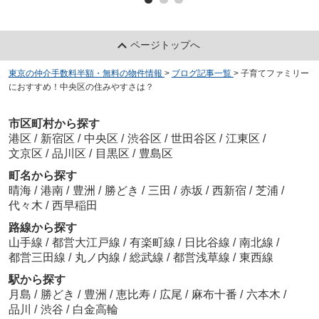
ページトップへ
東京の仲介手数料半額・無料の物件情報
>
ブログ記事一覧
>
子育てファミリー
におすすめ！中央区の住みやすさは？
市区町村から探す
港区
/
新宿区
/
中央区
/
渋谷区
/
世田谷区
/
江東区
/
文京区
/
品川区
/
目黒区
/
豊島区
町名から探す
晴海
/
港南
/
豊洲
/
勝どき
/
三田
/
赤坂
/
西新宿
/
芝浦
/
代々木
/
西早稲田
路線から探す
山手線
/
都営大江戸線
/
有楽町線
/
日比谷線
/
南北線
/
都営三田線
/
丸ノ内線
/
総武線
/
都営浅草線
/
東西線
駅から探す
月島
/
勝どき
/
豊洲
/
恵比寿
/
広尾
/
麻布十番
/
六本木
/
品川
/
渋谷
/
白金高輪