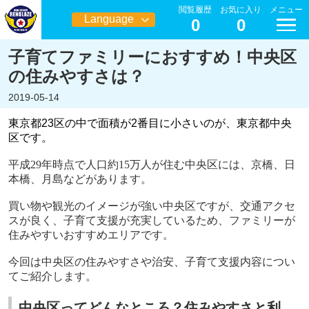
閲覧履歴
お気に入り
メニュー
Language
0
0
日本語
子育てファミリーにおすすめ！中央区
の住みやすさは？
2019-05-14
東京都
23
区の中で面積が
2
番目に小さいのが、東京都中央
区です。
平成
29
年時点で人口約
15
万人が住む中央区には、京橋、日
本橋、月島などがあります。
買い物や観光のイメージが強い中央区ですが、交通アクセ
スが良く、子育て支援が充実しているため、ファミリーが
住みやすいおすすめエリアです。
今回は中央区の住みやすさや治安、子育て支援内容につい
てご紹介します。
中央区ってどんなところ？住みやすさと利