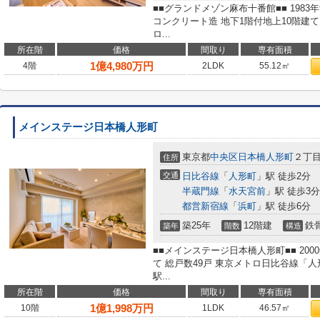
■■グランドメゾン麻布十番館■■ 198
コンクリート造 地下1階付地上10階建
ロ...
所在階
価格
間取り
専有面積
1
億
4,980
万円
4階
2LDK
55.12㎡
メインステージ日本橋人形町
東京都
中央区
日本橋人形町
２丁
住所
交通
日比谷線
「
人形町
」駅 徒歩2分
半蔵門線
「
水天宮前
」駅 徒歩3分
都営新宿線
「
浜町
」駅 徒歩6分
築25年
12階建
鉄
築年
階数
構造
■■メインステージ日本橋人形町■■ 200
て 総戸数49戸 東京メトロ日比谷線「
駅...
所在階
価格
間取り
専有面積
1
億
1,998
万円
10階
1LDK
46.57㎡