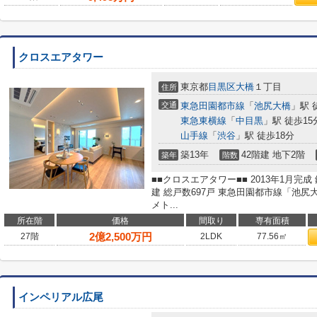
クロスエアタワー
東京都
目黒区
大橋
１丁目
住所
交通
東急田園都市線
「
池尻大橋
」駅 
東急東横線
「
中目黒
」駅 徒歩15
山手線
「
渋谷
」駅 徒歩18分
築13年
42階建 地下2階
築年
階数
■■クロスエアタワー■■ 2013年1月完
建 総戸数697戸 東急田園都市線「池尻
メト...
所在階
価格
間取り
専有面積
2
億
2,500
万円
27階
2LDK
77.56㎡
インペリアル広尾