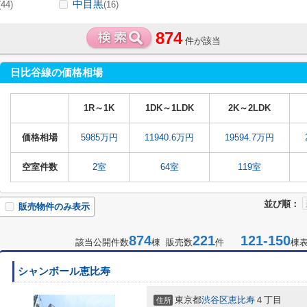
中目黒
(44)
(16)
874
件が該当
日比谷線の価格相場
1R～1K
1DK～1LDK
2K～2LDK
価格相場
5985万円
11940.6万円
19594.7万円
空室件数
2室
64室
119室
並び順：
販売物件のみ表示
874
221
121-150
該当公開件数
棟 販売数
件
棟
シャンボール恵比寿
東京都
渋谷区
恵比寿
４丁目
住所