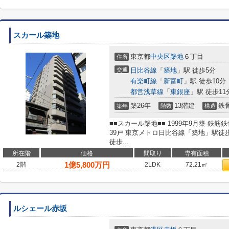
スカール築地
東京都
中央区
築地
６丁目
住所
交通
日比谷線
「
築地
」駅 徒歩5分
有楽町線
「
新富町
」駅 徒歩10分
都営浅草線
「
東銀座
」駅 徒歩11
築26年
13階建
鉄
築年
階数
構造
■■スカール築地■■ 1999年9月築 鉄
39戸 東京メトロ日比谷線「築地」駅徒
徒歩...
所在階
価格
間取り
専有面積
1
億
5,800
万円
2階
2LDK
72.21㎡
ルシェール赤坂