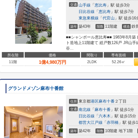
交通
山手線
「
恵比寿
」駅 徒歩3分
日比谷線
「
恵比寿
」駅 徒歩7分
東急東横線
「
代官山
」駅 徒歩16
築43年
11階建
鉄
築年
階数
構造
■■シャンボール恵比寿■■ 1983年8
ト造地上11階建て 総戸数126戸 JR
谷...
所在階
価格
間取り
専有面積
1
億
4,980
万円
11階
2LDK
52.26㎡
グランドメゾン麻布十番館
東京都
港区
麻布十番
２丁目
住所
交通
南北線
「
麻布十番
」駅 徒歩1分
日比谷線
「
六本木
」駅 徒歩15分
都営大江戸線
「
赤羽橋
」駅 徒歩1
築42年
10階建 地下1階
築年
階数