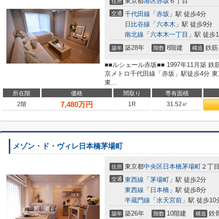
東京都
港区
赤坂
６丁目
住所
交通
千代田線
「
赤坂
」駅 徒歩4分
日比谷線
「
六本木
」駅 徒歩9分
南北線
「
六本木一丁目
」駅 徒歩1
築28年
8階建
鉄筋
築年
階数
構造
■■ルシェール赤坂■■ 1997年11月築 
京メトロ千代田線「赤坂」駅徒歩4分 
東...
所在階
価格
間取り
専有面積
7,480
万円
2階
1R
31.52㎡
メゾン・ド・ヴィレ日本橋茅場町
東京都
中央区
日本橋茅場町
２丁
住所
交通
東西線
「
茅場町
」駅 徒歩2分
東西線
「
日本橋
」駅 徒歩8分
半蔵門線
「
水天宮前
」駅 徒歩10
築26年
10階建
鉄
築年
階数
構造