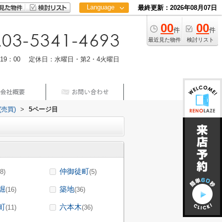
Language
最終更新：2026年08月07日
00
00
日本語
件
件
中文
最近見た物件
検討リスト
m19：00 定休日：水曜日・第2・4火曜日
売買)
>
5ページ目
仲御徒町
(8)
(5)
堀
築地
(16)
(36)
町
六本木
(11)
(36)