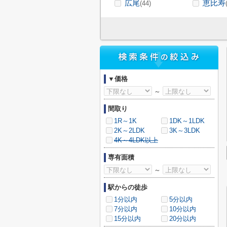
広尾
恵比寿
(44)
▼価格
～
間取り
1R～1K
1DK～1LDK
2K～2LDK
3K～3LDK
4K～4LDK以上
専有面積
～
駅からの徒歩
1分以内
5分以内
7分以内
10分以内
15分以内
20分以内