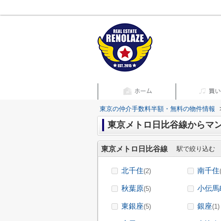
東京の仲介手数料半額・無料の物件情報
東京メトロ日比谷線からマン
東京メトロ日比谷線
駅で絞り込む
北千住
南千住
(2)
秋葉原
小伝馬
(5)
東銀座
銀座
(5)
(1)