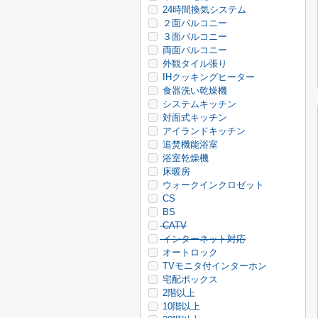
24時間換気システム
２面バルコニー
３面バルコニー
両面バルコニー
外観タイル張り
IHクッキングヒーター
食器洗い乾燥機
システムキッチン
対面式キッチン
アイランドキッチン
追焚機能浴室
浴室乾燥機
床暖房
ウォークインクロゼット
CS
BS
CATV
インターネット対応
オートロック
TVモニタ付インターホン
宅配ボックス
2階以上
10階以上