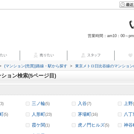
営業時間：am10：00～p
>
(マンション(売買))路線・駅から探す
>
東京メトロ日比谷線のマンション(
ション検索(5ページ目)
三ノ輪
入谷
上野
(3)
(5)
(7)
町
人形町
茅場町
八丁
(5)
(23)
(16)
霞ケ関
虎ノ門ヒルズ
神谷
(1)
(5)