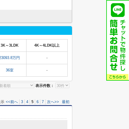
3K～3LDK
4K～4LDK以上
23093.8万円
-
36室
-
表示件数：
表示
<<前へ
3
4
5
6
7
次へ>>
最初